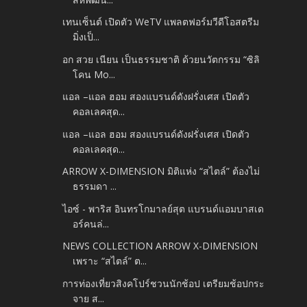
เทนเซ็นต์ เปิดตัว WeTV แพลตฟอร์มวีดีโอสตรีม
มิ่งเป็...
อก สวย เนียน เป็นธรรมชาติ ด้วยนวัตกรรม “ซิลิ
โคน Mo...
แอล –แอล ฮอม สองแบรนด์ดังฝรั่งเศส เปิดตัว
คอลเลคสุด...
แอล –แอล ฮอม สองแบรนด์ดังฝรั่งเศส เปิดตัว
คอลเลคสุด...
ARROW X-DIMENSION มิติแห่ง “สไตล์” ต้องไม่
ธรรมดา ...
ไอซ์ - พาริส อินทรโกมาลย์สุต แบรนด์แอมบาสเด
อร์คนล่...
NEWS COLLECTION ARROW X-DIMENSION
เพราะ “สไตล์” ต...
การท่องเที่ยวสิงคโปร์ชวนนักช้อป เตรียมช้อปกระ
จาย ส...