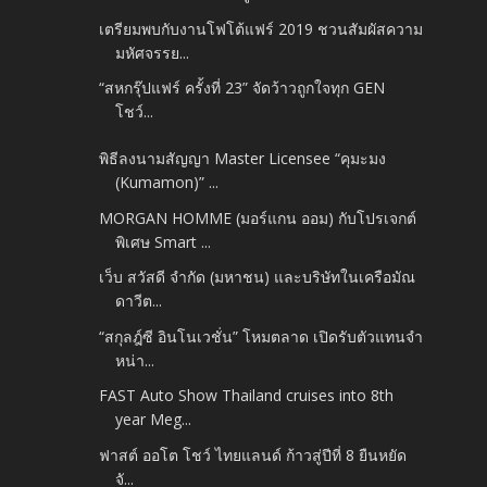
เตรียมพบกับงานโฟโต้แฟร์ 2019 ชวนสัมผัสความ
มหัศจรรย...
“สหกรุ๊ปแฟร์ ครั้งที่ 23” จัดว้าวถูกใจทุก GEN
โชว์...
พิธีลงนามสัญญา Master Licensee “คุมะมง
(Kumamon)” ...
MORGAN HOMME (มอร์แกน ออม) กับโปรเจกต์
พิเศษ Smart ...
เว็บ สวัสดี จำกัด (มหาชน) และบริษัทในเครือมัณ
ดาวีต...
“สกุลฎ์ซี อินโนเวชั่น” โหมตลาด เปิดรับตัวแทนจำ
หน่า...
FAST Auto Show Thailand cruises into 8th
year Meg...
ฟาสต์ ออโต โชว์ ไทยแลนด์ ก้าวสู่ปีที่ 8 ยืนหยัด
จั...