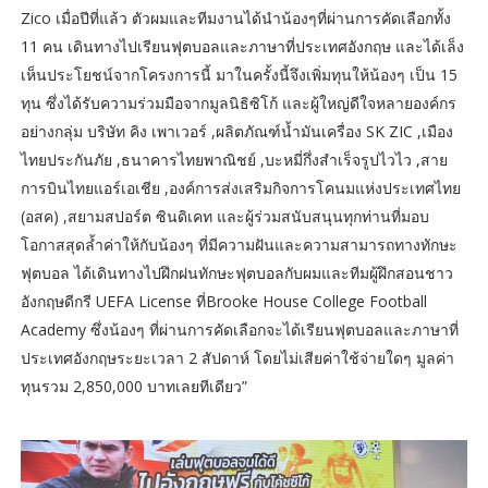
Zico เมื่อปีที่แล้ว ตัวผมและทีมงานได้นำน้องๆที่ผ่านการคัดเลือกทั้ง
11 คน เดินทางไปเรียนฟุตบอลและภาษาที่ประเทศอังกฤษ และได้เล็ง
เห็นประโยชน์จากโครงการนี้ มาในครั้งนี้จึงเพิ่มทุนให้น้องๆ เป็น 15
ทุน ซึ่งได้รับความร่วมมือจากมูลนิธิซิโก้ และผู้ใหญ่ดีใจหลายองค์กร
อย่างกลุ่ม บริษัท คิง เพาเวอร์ ,ผลิตภัณฑ์น้ำมันเครื่อง SK ZIC ,เมือง
ไทยประกันภัย ,ธนาคารไทยพาณิชย์ ,บะหมี่กึ่งสำเร็จรูปไวไว ,สาย
การบินไทยแอร์เอเชีย ,องค์การส่งเสริมกิจการโคนมแห่งประเทศไทย
(อสค) ,สยามสปอร์ต ซินดิเคท และผู้ร่วมสนับสนุนทุกท่านที่มอบ
โอกาสสุดล้ำค่าให้กับน้องๆ ที่มีความฝันและความสามารถทางทักษะ
ฟุตบอล ได้เดินทางไปฝึกฝนทักษะฟุตบอลกับผมและทีมผู้ฝึกสอนชาว
อังกฤษดีกรี UEFA License ที่Brooke House College Football
Academy ซึ่งน้องๆ ที่ผ่านการคัดเลือกจะได้เรียนฟุตบอลและภาษาที่
ประเทศอังกฤษระยะเวลา 2 สัปดาห์ โดยไม่เสียค่าใช้จ่ายใดๆ มูลค่า
ทุนรวม 2,850,000 บาทเลยทีเดียว”