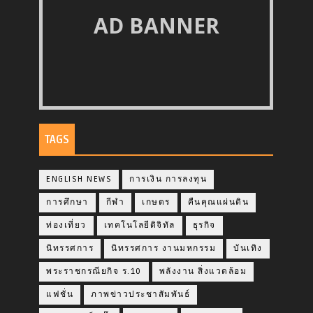
AD BANNER
TAGS
ENGLISH NEWS
การเงิน การลงทุน
การศึกษา
กีฬา
เกษตร
คืนคุณแผ่นดิน
ท่องเที่ยว
เทคโนโลยีดิจิทัล
ธุรกิจ
นิทรรศการ
นิทรรศการ งานมหกรรม
บันเทิง
พระราชกรณียกิจ ร.10
พลังงาน สิ่งแวดล้อม
แฟชั่น
ภาพข่าวประชาสัมพันธ์