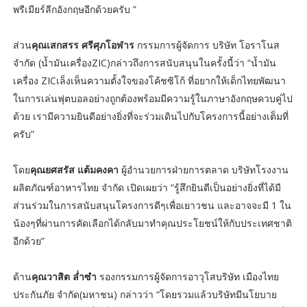
พรีเมียร์ลีกอังกฤษอีกด้วยครับ ”
ส่วน
คุณเสกสรร ศรีศุภโอฬาร
กรรมการผู้จัดการ บริษัท โอราโนส
จำกัด (น้ำมันเครื่องZIC)กล่าวถึงการสนับสนุนในครั้งนี้ว่า “น้ำมัน
เครื่อง ZICเล็งเห็นความตั้งใจของโค้ชซิโก้ ที่อยากให้เด็กไทยพัฒนา
ในการเล่นฟุตบอลอย่างถูกต้องพร้อมมีความรู้ในภาษาอังกฤษควบคู่ไป
ด้วย เรามีความยินดีอย่างยิ่งที่จะร่วมเดินไปกับโครงการนี้อย่างเต็มที่
ครับ”
โดย
คุณยศสรัส แต้มคงคา
ผู้อำนวยการฝ่ายการตลาด บริษัทโรงงาน
ผลิตภัณฑ์อาหารไทย จำกัด เปิดเผยว่า “รู้สึกยินดีเป็นอย่างยิ่งที่ได้มี
ส่วนร่วมในการสนับสนุนโครงการดีๆเพื่อเยาวชน และอาจจะมี 1 ใน
น้องๆที่ผ่านการคัดเลือกได้กลับมาทำคุณประโยชน์ให้กับประเทศชาติ
อีกด้วย”
ด้าน
คุณวาสิต ล่ำซำ
รองกรรมการผู้จัดการอาวุโสบริษัท เมืองไทย
ประกันภัย จำกัด(มหาชน) กล่าวว่า “โดยรวมแล้วบริษัทมีนโยบาย