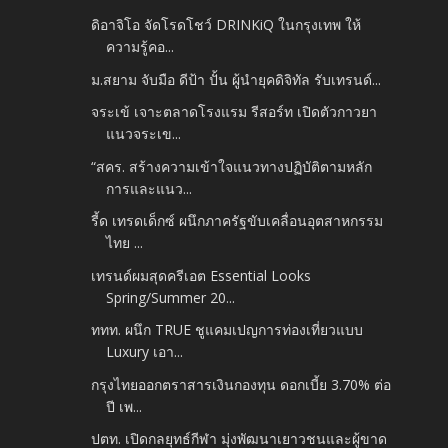
ดิอาจิโอ จัดโรดโชว์ DRINKiQ ในกรุงเทพ ให้
ความรู้คอ...
ม.สยาม จับมือ ดีป้า ปั้น ผู้นำยุคดิจิทัล รับเทรนด์...
จระเข้ เจาะตลาดโรงแรม รีสอร์ท เปิดตัวกาวยา
แนวจระเข...
“สคร. สร้างความเข้าใจแนวทางปฏิบัติตามหลัก
การและแนว...
รี้ด เทรดเด็กซ์ ผนึกภาครัฐขับเคลื่อนอุตสาหกรรม
ไทย ...
เทรนด์ผมสุดครีเอต Essential Looks
Spring/Summer 20...
ททท. ผนึก TRUE ชูแคมเปญการท่องเที่ยวแบบ
Luxury เอา...
กรุงไทยออกตราสารเงินกองทุน ดอกเบี้ย 3.70% ต่อ
ปี เพ...
ปตท. เปิดกลยุทธ์กีฬา มุ่งพัฒนาเยาวชนและผู้ขาด