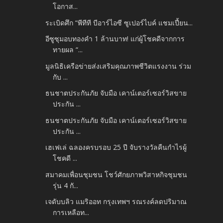
โอกาส...
ระเบิดศึก “พีทีที บีอาร์ไอซี ซูเปอร์ไบค์ แชมเปี้ยน...
อีซูซุมอบทองคำ 1 ล้านบาท! แก่ผู้โชคดีจากการ
ทายผล “...
มูลนิธิเครือข่ายส่งเสริมคุณภาพชีวิตแรงงาน ร่วม
กับ ...
ธนชาตประกันภัย จับมือ เคาน์เตอร์เซอร์วิสขาย
ประกัน ...
ธนชาตประกันภัย จับมือ เคาน์เตอร์เซอร์วิสขาย
ประกัน ...
เฮเฟเล่ ฉลองครบรอบ 25 ปี จับรางวัลคืนกำไรผู้
โชคดี ...
สมาคมเพื่อนชุมชน โชว์ศักยภาพวิสาหกิจชุมชน
รุ่น 4 กั...
เจดับบลิว แมริออท กรุงเทพฯ รณรงค์ลดปริมาณ
การเหลือท...