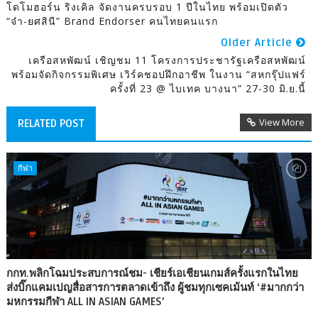
โดโมฮอร์น ริงเคิล จัดงานครบรอบ 1 ปีในไทย พร้อมเปิดตัว
“จ๋า-ยศสินี” Brand Endorser คนไทยคนแรก
Older Article
เครือสหพัฒน์ เชิญชม 11 โครงการประชารัฐเครือสหพัฒน์
พร้อมจัดกิจกรรมพิเศษ เวิร์คชอปฝึกอาชีพ ในงาน “สหกรุ๊ปแฟร์
ครั้งที่ 23 @ ไบเทค บางนา” 27-30 มิ.ย.นี้
View More
RELATED POST
กีฬา
กกท.พลิกโฉมประสบการณ์ชม- เชียร์เอเชียนเกมส์ครั้งแรกในไทย
ส่งบิ๊กแคมเปญสื่อสารการตลาดเข้าถึง ผู้ชมทุกเซคเม้นท์ ‘#มากกว่า
มหกรรมกีฬา ALL IN ASIAN GAMES’