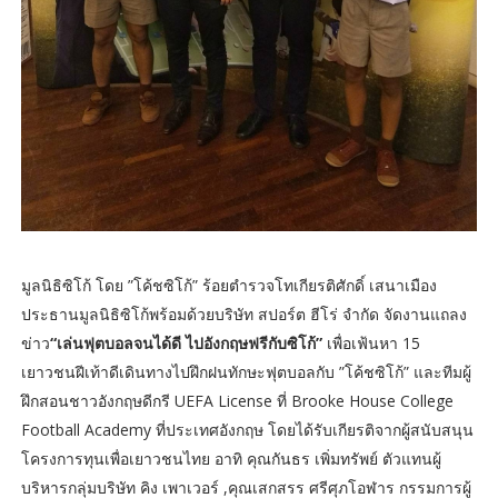
มูลนิธิซิโก้ โดย ”โค้ชซิโก้” ร้อยตำรวจโทเกียรติศักดิ์ เสนาเมือง
ประธานมูลนิธิซิโก้พร้อมด้วยบริษัท สปอร์ต ฮีโร่ จำกัด จัดงานแถลง
ข่าว
“เล่นฟุตบอลจนได้ดี ไปอังกฤษฟรีกับซิโก้”
เพื่อเฟ้นหา 15
เยาวชนฝีเท้าดีเดินทางไปฝึกฝนทักษะฟุตบอลกับ ”โค้ชซิโก้” และทีมผู้
ฝึกสอนชาวอังกฤษดีกรี UEFA License ที่ Brooke House College
Football Academy ที่ประเทศอังกฤษ โดยได้รับเกียรติจากผู้สนับสนุน
โครงการทุนเพื่อเยาวชนไทย อาทิ คุณกันธร เพิ่มทรัพย์ ตัวแทนผู้
บริหารกลุ่มบริษัท คิง เพาเวอร์ ,คุณเสกสรร ศรีศุภโอฬาร กรรมการผู้