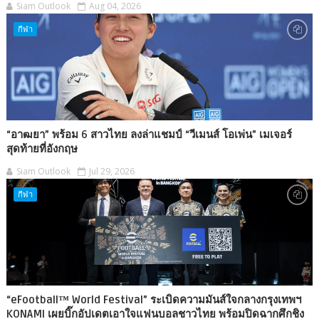
Siam Outlook
Aug 04, 2026
กีฬา
“อาฒยา” พร้อม 6 สาวไทย ลงล่าแชมป์ “วีเมนส์ โอเพ่น” เมเจอร์
สุดท้ายที่อังกฤษ
Siam Outlook
Jul 29, 2026
กีฬา
“eFootball™ World Festival” ระเบิดความมันส์ใจกลางกรุงเทพฯ
KONAMI เผยบิ๊กอัปเดตเอาใจแฟนบอลชาวไทย พร้อมปิดฉากศึกชิง