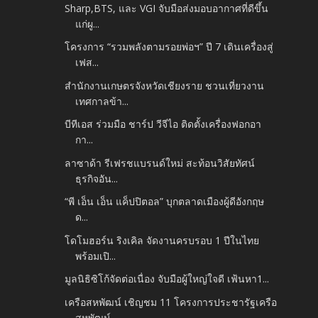
Sharp,BTS, และ VGI จับมือส่งมอบอากาศที่ดีขึ้น
แก่ผู...
โครงการ “รวมพลังตามรอยพ่อฯ” ปี 7 เดินเครื่องสู่
เฟส...
สำนักงานเกษตรจังหวัดเชียงราย ชวนเที่ยวงาน
เทศกาลข้า...
บีทีเอส ร่วมมือ ชาร์ป วีจีไอ ติดตั้งเครื่องฟอกอา
กา...
ลาซาด้า รีเฟรชแบรนด์ใหม่ สะท้อนวิสัยทัศน์
ธุรกิจอัน...
“พี เอ็น เอ็น แค็ปปิตอล” บุกตลาดเมืองผู้ดีอังกฤษ
ด...
โดโมฮอร์น ริงเคิล จัดงานครบรอบ 1 ปีในไทย
พร้อมเปิ...
มูลนิธิซิโก้จัดต่อเนื่อง จับมือผู้ใหญ่ใจดี เฟ้นหา1...
เครือสหพัฒน์ เชิญชม 11 โครงการประชารัฐเครือ
สหพัฒน์...