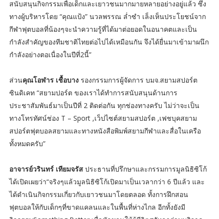
สนับสนุนกิจกรรมเพื่อเด็กและเยาวชนมากมายหลายอย่างอยู่แล้ว ซึ่ง
ทางผู้บริหารโดย “คุณแป้ง” นวลพรรณ ล่ำซำ เล็งเห็นประโยชน์จาก
กีฬาฟุตบอลที่น้องๆจะนำความรู้ที่ได้มาต่อยอดในอนาคตและเป็น
กำลังสำคัญของทีมชาติไทยต่อไปได้เหมือนกัน จึงได้ยื่นมาเข้ามาผนึก
กำลังอย่างตอเนื่องในปีที่2นี้”
ส่วน
คุณโอฬาร เชื้อบาง
รองกรรมการผู้จัดการ บมจ.สยามสปอร์ต
ซินดิเคท “สยามปอร์ต ของเราได้ทำการสนับสนุนด้านการ
ประชาสัมพันธ์มาเป็นปีที่ 2 ติดต่อกัน ทุกช่องทางครับ ไม่ว่าจะเป็น
ทางโทรทัศน์ช่อง T – Sport ,เว็ปไซต์สยามสปอร์ต ,เฟชบุคสยาม
สปอร์ตฟุตบอลสยามและทางหนังสือพิมพ์สยามกีฬาและสื่อในเครือ
ทั้งหมดครับ”
อาจารย์วรินทร์ เทียมจรัส
ประธานที่ปรึกษาและกรรมการมูลนิธิซิโก้
ได้เปิดเผยว่า“จริงๆแล้วมูลนิธิซิโก้เปิดมาเป็นเวลากว่า 6 ปีแล้ว และ
ได้ดำเนินกิจกรรมเกี่ยวกับเยาวชนมาโดยตลอด ทั้งการฝึกสอน
ฟุตบอลให้กับเด็กๆที่ขาดแคลนและในพื้นที่ห่างไกล อีกทั้งยังมี