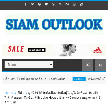
สู่สิ่งแวดล้อมระยองที่ยั่งยืน”
ครั้งแรกในไทย! สจด. เปิด
การศึกษา
Home
กีฬา
มูลนิธิซิโก้จัดต่อเนื่อง จับมือผู้ใหญ่ใจดี เฟ้นหา15 แข้ง
ฝีเท้าดี มอบทุนฝึกซ้อมที่ Brooke House ประเทศอังกฤษ รวมมูลค่ากว่า 3
ล้านบาท