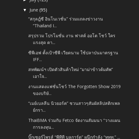
June
(95)
▼
“สกุลฎ์ซี อินโนเวชั่น” ร่วมแถลงข่าวงาน
“Thailand I...
สรุปรวม โปรโมชั่น งาน ฟาสต์ ออโต โชว์ ใคร
แรงสุด ตา...
ซีพีเอฟ ตั้งเป้าซีพี เวียดนาม ใช้ปลาป่นมาตรฐาน
IFF...
สหพัฒน์ฯ เปิดตัวสินค้าใหม่ “มาม่าข้าวต้มคัพ”
เอาใจ...
งานแสดงแฟชั่นโชว์ The Forgotten Show 2019
ของบริษั...
“เมย์เบลลีน นิวยอร์ค” ชวนสาวๆสัมผัสลิปสติกเพล
ย์กรา...
ThaiBMA ร่วมกับ Fetco จัดงานสัมมนา “วางแผน
การลงทุน...
บิ๊กเซอร์ไพรส์ “พีทีที บลูการ์ด” ผนึกกำลัง “ททท.” ...