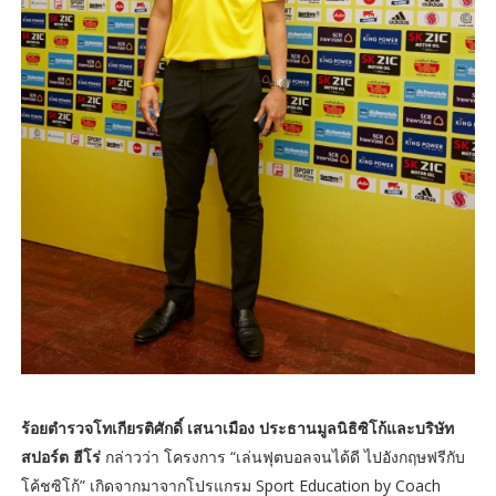
ร้อยตำรวจโทเกียรติศักดิ์ เสนาเมือง ประธานมูลนิธิซิโก้และบริษัท
สปอร์ต ฮีโร่
กล่าวว่า โครงการ “เล่นฟุตบอลจนได้ดี ไปอังกฤษฟรีกับ
โค้ชซิโก้” เกิดจากมาจากโปรแกรม Sport Education by Coach