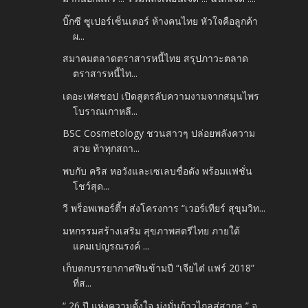
บิ๊กซี ซูเปอร์เซ็นเตอร์ ห้างคนไทย หัวใจคือลูกค้า
ผ...
สมาคมตลาดตราสารหนี้ไทย สรุปภาวะตลาด
ตราสารหนี้ไท...
เดอะเฟสชอป เปิดสูตรลับความงามจากสมุนไพร
โบราณเกาหลี...
BSC Cosmetology ชวนสาวๆ ปล่อยพลังความ
สวย ท้าทุกสถา...
พบกับ คริส หอวังและเซเลบชื่อดัง พร้อมแฟชั่น
โชว์สุด...
วี พร็อพเพอร์ตี้ฯ ส่งโครงการ “เวอร์เทียร์ สุขุมวิท...
มหกรรมสร้างเสริม สุขภาพสตรีไทย ภายใต้
แคมเปญรณรงค์ ...
เก็บตกบรรยากาศฟินข้ามปี “เจียไต๋ แฟร์ 2018”
ที่ส...
“ 26 ปี แห่งความตั้งใจ มุ่งมั่นก้าวไกลสู่สากล ” จ...