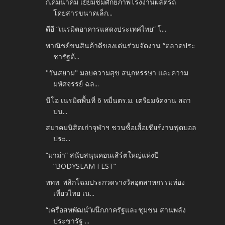
ก.คมนาคม เยี่ยมชมศักยภาพโรงงานผลิตรถ
โดยสารขนาดเล็ก...
ดีอี “เนรมิตอาคารแสดงประเทศไทย” โ...
พาณิชย์ขนสินค้าดีของเด่นร่วมจัดงาน “ตลาดประ
ชารัฐต้...
"วันสยาม" มอบความสุข สนุกหรรษา และความ
มหัศจรรย์ ฉล...
นีโอ เนรมิตพื้นที่ 6 หมื่นตร.ม. เตรียมจัดงาน สถา
ปน...
สมาคมนิสิตเก่าจุฬาฯ ชวนซื้อเสื้อเชียร์งานฟุตบอล
ประ...
“มาม่า” สนับสนุนคอนเสิร์ตใหญ่แห่งปี
“BODYSLAM FEST”
ททท. พลิกโฉมประกวดรางวัลอุตสาหกรรมท่อง
เที่ยวไทย เน...
“เครือสหพัฒน์”ผนึกภาครัฐและชุมชน สานพลัง
ประชารัฐ ...