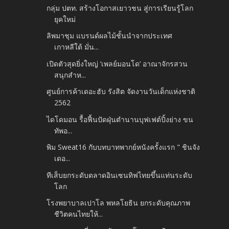
กลุ่ม ปตท. สร้างโอกาสเยาวชน สู่การเรียนรู้โลก
ยุคใหม่
ลิพมาชุม แบรนด์ผลไม้ชั้นนำจากประเทศ
เกาหลีใต้ มั่น...
เปิดตัวสุดยิ่งใหญ่ ‘เพลย์มอนโด’ อาณาจักรสวน
สนุกสำห...
ศูนย์การค้าเดอะฮับ รังสิต จัดงานวันเด็กแห่งชาติ
2562
ไดโดมอน รื้อฟื้นปัดฝุ่นตำนานบุฟเฟต์ปิ้งย่าง ขน
ทัพอ...
พิม Sweat16 กับบทบาทพากย์หนังครั้งแรก " ชินจัง
เดอ...
ทีเส็บยกระดับตลาดอินเซนทิฟไทยขึ้นแท่นระดับ
โลก
โรงพยาบาลเปาโล พหลโยธิน ยกระดับคุณภาพ
ชีวิตคนไทยให้...