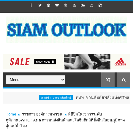
ททท. ชวนสัมผัสพลังแห่งศรัทธา ร่วมงาน "ห่
ภาพข่าวประชาสัมพันธ์
Home
ราชการ องค์การมหาชน
พิธีปิดโครงการระดับ
ภูมิภาคSWITCH Asia การขนส่งสินค้าและโลจิสติกส์ที่ยั่งยืนในอนุภูมิภาค
ลุ่มแม่น้ำโขง