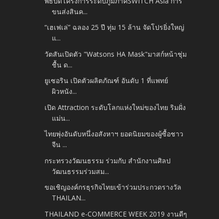
พิธีปิดโครงการระดับภูมิภาคSWITCH Asia การ
ขนส่งสินค...
“เฮเฟเล่” ฉลอง 25 ปี ทุ่ม 15 ล้าน จัดโปรยิ่งใหญ่
แ...
วัตสันเปิดตัว "Watsons HA Mask"มาสก์หน้าชุ่ม
ชื้น ด...
ยูเซอริน เปิดตัวผลิตภัณฑ์ อันดับ 1 ที่แพทย์
ผิวหนัง...
เปิด Attraction ระดับโลกแห่งใหม่ของไทย ริมฝั่ง
แม่น...
ไทยพุ่งอันดับหนึ่งอสังหาฯ ยอดนิยมของผู้ซื้อชาว
จีน ...
กระทรวงวัฒนธรรม ร่วมกับ สำนักงานศิลป
วัฒนธรรมร่วมสม...
ขอเชิญองค์กรธุรกิจไทยเข้าร่วมประกวดรางวัล
THAILAN...
THAILAND e-COMMERCE WEEK 2019 งานดีๆ