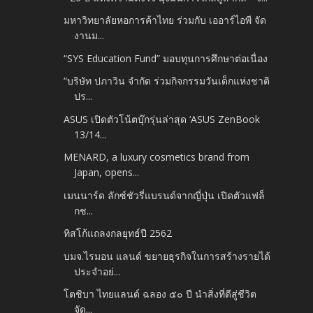
มหาวิทยาลัยหอการค้าไทย ร่วมกับ เออาร์ไอพี จัด
งานม...
“SYS Education Fund” มอบทุนการศึกษาต่อเนื่อง
“บริษัท ปภาวิน จำกัด ร่วมกิจกรรมวันเด็กแห่งชาติ
ปร...
ASUS เปิดตัวโน้ตบุ๊กรุ่นล่าสุด ‘ASUS ZenBook
13/14...
MENARD, a luxury cosmetics brand from
Japan, opens...
เมนนาร์ด ลักซ์ชัวรี่แบรนด์จากญี่ปุ่น เปิดตัวแฟล็
กช...
ทิสโก้แถลงกลยุทธ์ปี 2562
บมจ.ไรมอน แลนด์ ขยายธุรกิจในการสร้างรายได้
ประจำอย่...
โตชิบา ไทยแลนด์ ฉลอง ๕๐ ปี นำสิ่งที่ดีสู่ชีวิต
จัด...