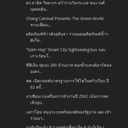
ดร.สาธิต วิทยากร คว้ารางวัลกระแส ชนะวงศ์
บุคคลต้น...
Chang Carnival Presents The Green World
ชวนเพื่อนเ...
ผลิตภัณฑ์ข้าวตังสุคันธา ร่วมมอบผลิตภัณฑ์ข้้าว
ตังให...
“Siam Hop” Smart City Sightseeing bus รอบ
เกาะรัตนโ...
ซีพีเอ็น ทุ่มงบ 200 ล้านบาท ตอกย้ำแลนด์มาร์คฉล
องตร...
พพ. เปิดเกณฑ์มาตรฐานการใช้ไฟในครัวเรือน ปี
62 ครั้...
อาเซียนเร่งเครื่องการทำงานปี 2562 เน้นการลด
เลิกอุป...
เมกาโฮม หนุนระบบพร้อมเพย์ของรัฐบาล เผย เข้า
ร่วมมา...
มากันอีกแล้ว !!! รวมพลังเพื่อนเจ็ด !!! ฉันก็เจ็ด !...