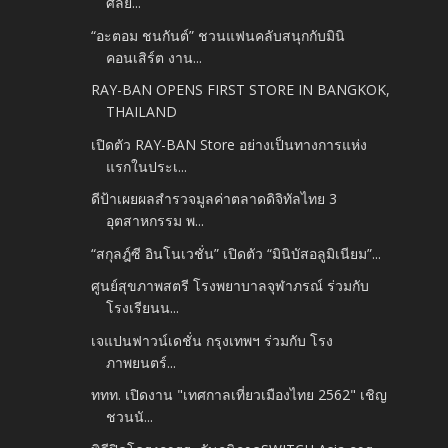
ศัลย...
“อะตอม ชนกันต์” ชวนแฟนคลับสนุกกับมินิ
คอนเสิร์ต งาน...
RAY-BAN OPENS FIRST STORE IN BANGKOK,
THAILAND
เปิดตัว RAY-BAN Store อย่างเป็นทางการแห่ง
แรกในประเ...
ดีป้าเผยผลสำรวจมูลค่าตลาดดิจิทัลไทย 3
อุตสาหกรรม พ...
“สกุลฎ์ซี อินโนเวชั่น” เปิดตัว “มินิบัสอลูมิเนียม”...
ศูนย์สุขภาพสตรี โรงพยาบาลจุฬาภรณ์ ร่วมกับ
โรงเรียนน...
เจแปนฟาวน์เดชั่น กรุงเทพฯ ร่วมกับ โรง
ภาพยนตร์...
ททท. เปิดงาน "เทศกาลเที่ยวเมืองไทย 2562" เชิญ
ชวนนั...