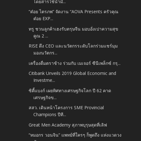
โดยสารใช้น้ำมั...
“ต๋อย ไตรภพ” จัดงาน “AOVA Presents ครัวคุณ
ต๋อย EXP...
ทรู ชวนลูกค้าเฮงรับตรุษจีน มอบอั่งเปาความสุข
คูณ 2 ...
RISE ดึง CEO และนวัตกรระดับโลกร่วมแชร์มุม
มองนวัตกร...
เครื่องดื่มตราช้าง ร่วมกับ เมเจอร์ ซีนีเพล็กซ์ กรุ...
Citibank Unveils 2019 Global Economic and
Investme...
ซิตี้แบงก์ เผยทิศทางเศรษฐกิจโลก ปี 62 คาด
เศรษฐกิจข...
สสว. เดินหน้าโครงการ SME Provincial
Champions ปีที...
Great Men Academy สุภาพบุรุษสุดที่เลิฟ
“หมอกร วอนจิน” แพทย์ที่ใครๆ ก็พูดถึง แห่งแวดวง