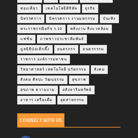
ท่องเที่ยว
เทคโนโลยีดิจิทัล
ธุรกิจ
นิทรรศการ
นิทรรศการ งานมหกรรม
บันเทิง
พระราชกรณียกิจ ร.10
พลังงาน สิ่งแวดล้อม
แฟชั่น
ภาพข่าวประชาสัมพันธ์
มูลนิธิป่อเต็กตึ๊ง
ยนตรกรร
ยนตรกรรม
ราชการ องค์การมหาชน
วิทยาศาสตร์ เทคโนโลยี นวัตกรรม
สังคม
สังคม ศิลปะ วัฒนธรรม
สุขภาพ
สุขภาพ ความงาม
อสังหาริมทรัพย์
อาหาร เครื่องดื่ม
อุตสาหกรรม
CONNECT WITH US