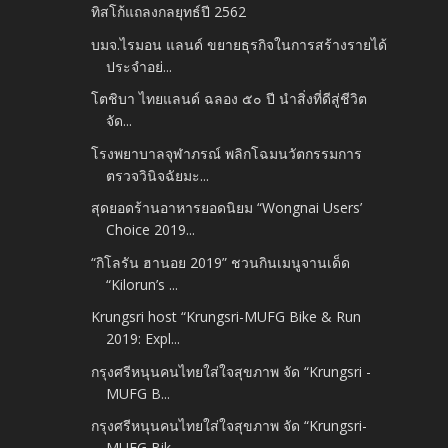
ทิสโก้แถลงกลยุทธ์ปี 2562
บมจ.ไรมอน แลนด์ ขยายธุรกิจในการสร้างรายได้
ประจำอย่...
โตชิบา ไทยแลนด์ ฉลอง ๕๐ ปี นำสิ่งที่ดีสู่ชีวิต
จัด...
โรงพยาบาลจุฬาภรณ์ พลิกโฉมนวัตกรรมการ
ตรวจวินิจฉัยมะ...
สุดยอดร้านอาหารยอดนิยม “Wongnai Users’
Choice 2019...
“กิโลรัน ฮานอย 2019” ชวนกินเมนูจานเด็ด
“Kilorun’s ...
Krungsri host “Krungsri-MUFG Bike & Run
2019: Expl...
กรุงศรีหนุนคนไทยใส่ใจสุขภาพ จัด “Krungsri -
MUFG B...
กรุงศรีหนุนคนไทยใส่ใจสุขภาพ จัด “Krungsri-
MUFG Bik...