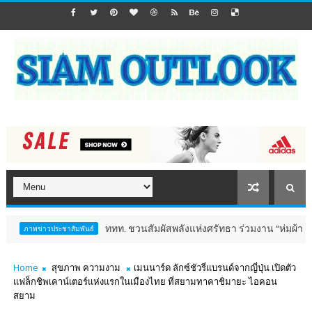
ททท. ชวนสัมผัสพลังแห่งศรัทธา ร่วมงาน "ห่มผ้าหลวงปู่ทวด ครั้ง
ประชาสัมพันธ์
Home
สุขภาพ ความงาม
เมนนาร์ด ลักซ์ชัวรี่แบรนด์จากญี่ปุ่น เปิดตัว
แฟล็กชิพเคาน์เตอร์แห่งแรกในเมืองไทย ที่สยามทาคาชิมายะ ไอคอน
สยาม