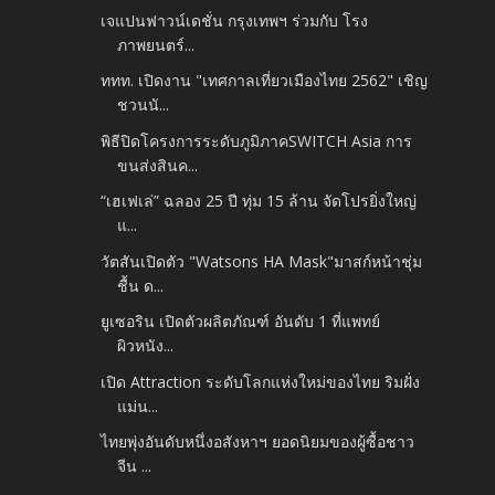
เจแปนฟาวน์เดชั่น กรุงเทพฯ ร่วมกับ โรง
ภาพยนตร์...
ททท. เปิดงาน "เทศกาลเที่ยวเมืองไทย 2562" เชิญ
ชวนนั...
พิธีปิดโครงการระดับภูมิภาคSWITCH Asia การ
ขนส่งสินค...
“เฮเฟเล่” ฉลอง 25 ปี ทุ่ม 15 ล้าน จัดโปรยิ่งใหญ่
แ...
วัตสันเปิดตัว "Watsons HA Mask"มาสก์หน้าชุ่ม
ชื้น ด...
ยูเซอริน เปิดตัวผลิตภัณฑ์ อันดับ 1 ที่แพทย์
ผิวหนัง...
เปิด Attraction ระดับโลกแห่งใหม่ของไทย ริมฝั่ง
แม่น...
ไทยพุ่งอันดับหนึ่งอสังหาฯ ยอดนิยมของผู้ซื้อชาว
จีน ...