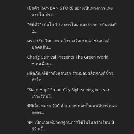
เปิดตัว RAY-BAN STORE อย่างเป็นทางการแห่ง
แรกใน ประ...
"พีพีทีวี” เปิดโผ 10 ละครใหม่ และรายการบันเทิงปี
2...
ดร.สาธิต วิทยากร คว้ารางวัลกระแส ชนะวงศ์
บุคคลต้น...
Chang Carnival Presents The Green World
ชวนเพื่อนเ...
ผลิตภัณฑ์ข้าวตังสุคันธา ร่วมมอบผลิตภัณฑ์ข้้าว
ตังให...
“Siam Hop” Smart City Sightseeing bus รอบ
เกาะรัตนโ...
ซีพีเอ็น ทุ่มงบ 200 ล้านบาท ตอกย้ำแลนด์มาร์คฉล
องตร...
พพ. เปิดเกณฑ์มาตรฐานการใช้ไฟในครัวเรือน ปี
62 ครั้...