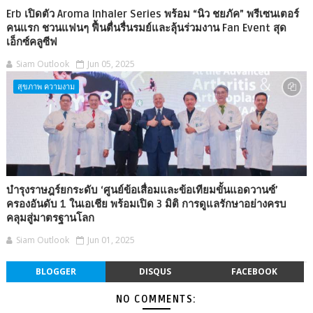
Erb เปิดตัว Aroma Inhaler Series พร้อม “นิว ชยภัค” พรีเซนเตอร์
คนแรก ชวนแฟนๆ ฟื้นตื่นรื่นรมย์และลุ้นร่วมงาน Fan Event สุด
เอ็กซ์คลูซีฟ
Siam Outlook
Jun 05, 2025
สุขภาพ ความงาม
บำรุงราษฎร์ยกระดับ ‘ศูนย์ข้อเสื่อมและข้อเทียมขั้นแอดวานซ์’
ครองอันดับ 1 ในเอเชีย พร้อมเปิด 3 มิติ การดูแลรักษาอย่างครบ
คลุมสู่มาตรฐานโลก
Siam Outlook
Jun 01, 2025
BLOGGER
DISQUS
FACEBOOK
NO COMMENTS: