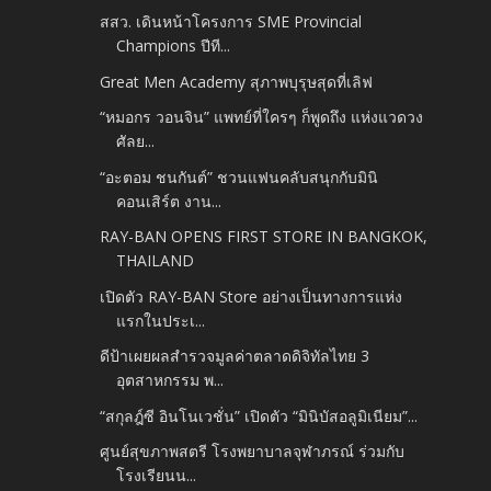
สสว. เดินหน้าโครงการ SME Provincial
Champions ปีที...
Great Men Academy สุภาพบุรุษสุดที่เลิฟ
“หมอกร วอนจิน” แพทย์ที่ใครๆ ก็พูดถึง แห่งแวดวง
ศัลย...
“อะตอม ชนกันต์” ชวนแฟนคลับสนุกกับมินิ
คอนเสิร์ต งาน...
RAY-BAN OPENS FIRST STORE IN BANGKOK,
THAILAND
เปิดตัว RAY-BAN Store อย่างเป็นทางการแห่ง
แรกในประเ...
ดีป้าเผยผลสำรวจมูลค่าตลาดดิจิทัลไทย 3
อุตสาหกรรม พ...
“สกุลฎ์ซี อินโนเวชั่น” เปิดตัว “มินิบัสอลูมิเนียม”...
ศูนย์สุขภาพสตรี โรงพยาบาลจุฬาภรณ์ ร่วมกับ
โรงเรียนน...