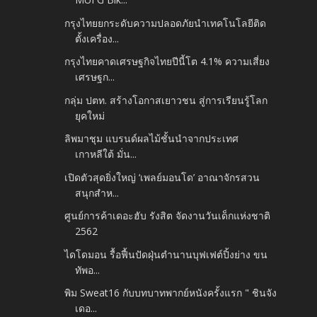
กรุงไทยยกระดับความปลอดภัยนำเทคโนโลยีติด
ตั้งเครื่อง...
กรุงไทยคาดเศรษฐกิจไทยปีนี้โต 4.1% ความเสี่ยง
เศรษฐก...
กลุ่ม ปตท. สร้างโอกาสเยาวชน สู่การเรียนรู้โลก
ยุคใหม่
ลิพมาชุม แบรนด์ผลไม้ชั้นนำจากประเทศ
เกาหลีใต้ มั่น...
เปิดตัวสุดยิ่งใหญ่ ‘เพลย์มอนโด’ อาณาจักรสวน
สนุกสำห...
ศูนย์การค้าเดอะฮับ รังสิต จัดงานวันเด็กแห่งชาติ
2562
ไดโดมอน รื้อฟื้นปัดฝุ่นตำนานบุฟเฟต์ปิ้งย่าง ขน
ทัพอ...
พิม Sweat16 กับบทบาทพากย์หนังครั้งแรก " ชินจัง
เดอ...