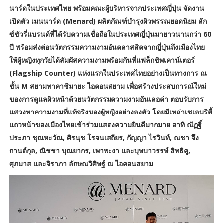
นาร์ดในประเทศไทย พร้อมคณะผู้บริหารจากประเทศญี่ปุ่น จัดงาน
เปิดตัว เมนนาร์ด (Menard) ผลิตภัณฑ์บำรุงผิวพรรณยอดนิยม ลัก
ซ์ชัวรี่แบรนด์ที่ได้รับความเชื่อถือในประเทศญี่ปุ่นมายาวนานกว่า 60
ปี พร้อมส่งต่อนวัตกรรมความงามอันคลาสสิคจากญี่ปุ่นถึงเมืองไทย
ให้ผู้หญิงทุกวัยได้สัมผัสความงามพร้อมกันที่แฟล็กชิพเคาน์เตอร์
(Flagship Counter) แห่งแรกในประเทศไทยอย่างเป็นทางการ ณ
ชั้น M สยามทาคาชิมายะ ไอคอนสยาม เพื่อสร้างประสบการณ์ใหม่
ของการดูแลผิวหน้าด้วยนวัตกรรมความงามอันเลอค่า ตอบรับการ
แสวงหาความงามที่แท้จริงของผู้หญิงอย่างลงตัว โดยมีเหล่าเซเลบริตี้
แถวหน้าของเมืองไทยเข้าร่วมแสดงความยินดีมากมาย อาทิ ณัฏฐิ์
ประภา ชุณหะวัณ, ศิรนุช โรจนเสถียร, กัญญา ไรวินท์, ณชา จึง
กานต์กุล, ณิชชา บุณยากร, เพาพะงา และบุษบาวรรษ์ สิทธิคู,
ศุภมาส และจิราภา ลักษณวิศิษฐ์ ณ ไอคอนสยาม