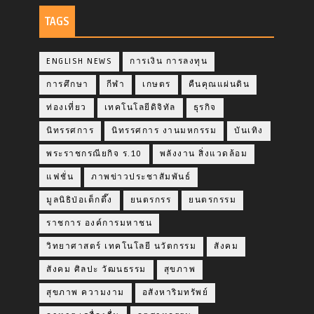
TAGS
ENGLISH NEWS
การเงิน การลงทุน
การศึกษา
กีฬา
เกษตร
คืนคุณแผ่นดิน
ท่องเที่ยว
เทคโนโลยีดิจิทัล
ธุรกิจ
นิทรรศการ
นิทรรศการ งานมหกรรม
บันเทิง
พระราชกรณียกิจ ร.10
พลังงาน สิ่งแวดล้อม
แฟชั่น
ภาพข่าวประชาสัมพันธ์
มูลนิธิป่อเต็กตึ๊ง
ยนตรกรร
ยนตรกรรม
ราชการ องค์การมหาชน
วิทยาศาสตร์ เทคโนโลยี นวัตกรรม
สังคม
สังคม ศิลปะ วัฒนธรรม
สุขภาพ
สุขภาพ ความงาม
อสังหาริมทรัพย์