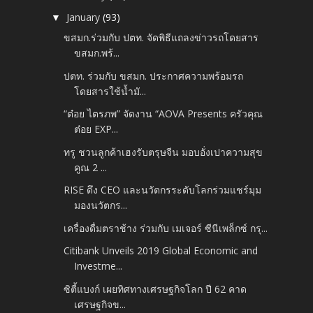
January
(93)
▼
ขสมก.ร่วมกับ ปตท. จัดพิธีแถลงข่าวรถโดยสาร
ขสมก.พร้...
ปตท. ร่วมกับ ขสมก. ประกาศความพร้อมรถ
โดยสารใช้น้ำมั...
“ต๋อย ไตรภพ” จัดงาน “AOVA Presents ครัวคุณ
ต๋อย EXP...
ทรู ชวนลูกค้าเฮงรับตรุษจีน มอบอั่งเปาความสุข
คูณ 2 ...
RISE ดึง CEO และนวัตกรระดับโลกร่วมแชร์มุม
มองนวัตกร...
เครื่องดื่มตราช้าง ร่วมกับ เมเจอร์ ซีนีเพล็กซ์ กรุ...
Citibank Unveils 2019 Global Economic and
Investme...
ซิตี้แบงก์ เผยทิศทางเศรษฐกิจโลก ปี 62 คาด
เศรษฐกิจข...