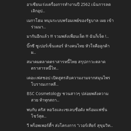
อาเซียนเร่งเครื่องการทำงานปี 2562 เน้นการลด
เลิกอุป...
เมกาโฮม หนุนระบบพร้อมเพย์ของรัฐบาล เผย เข้า
ร่วมมา...
มากันอีกแล้ว !!! รวมพลังเพื่อนเจ็ด !!! ฉันก็เจ็ด !...
บิ๊กซี ซูเปอร์เซ็นเตอร์ ห้างคนไทย หัวใจคือลูกค้า
ผ...
สมาคมตลาดตราสารหนี้ไทย สรุปภาวะตลาด
ตราสารหนี้ไท...
เดอะเฟสชอป เปิดสูตรลับความงามจากสมุนไพร
โบราณเกาหลี...
BSC Cosmetology ชวนสาวๆ ปล่อยพลังความ
สวย ท้าทุกสถา...
พบกับ คริส หอวังและเซเลบชื่อดัง พร้อมแฟชั่น
โชว์สุด...
วี พร็อพเพอร์ตี้ฯ ส่งโครงการ “เวอร์เทียร์ สุขุมวิท...