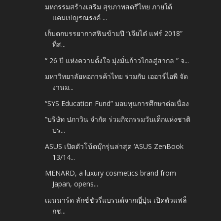
มหกรรมสร้างเสริม สุขภาพสตรีไทย ภายใต้
แคมเปญรณรงค์ ...
เก็บตกบรรยากาศฟินข้ามปี “เจียไต๋ แฟร์ 2018”
ที่ส...
“ 26 ปี แห่งความตั้งใจ มุ่งมั่นก้าวไกลสู่สากล ” จ...
มหาวิทยาลัยหอการค้าไทย ร่วมกับ เออาร์ไอพี จัด
งานม...
“SYS Education Fund” มอบทุนการศึกษาต่อเนื่อง
“บริษัท ปภาวิน จำกัด ร่วมกิจกรรมวันเด็กแห่งชาติ
ปร...
ASUS เปิดตัวโน้ตบุ๊กรุ่นล่าสุด ‘ASUS ZenBook
13/14...
MENARD, a luxury cosmetics brand from
Japan, opens...
เมนนาร์ด ลักซ์ชัวรี่แบรนด์จากญี่ปุ่น เปิดตัวแฟล็
กช...