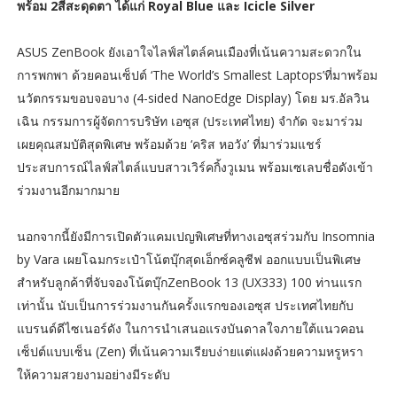
พร้อม 2สีสะดุดตา ได้แก่ Royal Blue และ Icicle Silver
ASUS ZenBook ยังเอาใจไลฟ์สไตล์คนเมืองที่เน้นความสะดวกใน
การพกพา ด้วยคอนเซ็ปต์ ‘The World’s Smallest Laptops’ที่มาพร้อม
นวัตกรรมขอบจอบาง (4-sided NanoEdge Display) โดย มร.อัลวิน
เฉิน กรรมการผู้จัดการบริษัท เอซุส (ประเทศไทย) จำกัด จะมาร่วม
เผยคุณสมบัติสุดพิเศษ พร้อมด้วย ‘คริส หอวัง’ ที่มาร่วมแชร์
ประสบการณ์ไลฟ์สไตล์แบบสาวเวิร์คกิ้งวูเมน พร้อมเซเลบชื่อดังเข้า
ร่วมงานอีกมากมาย
นอกจากนี้ยังมีการเปิดตัวแคมเปญพิเศษที่ทางเอซุสร่วมกับ Insomnia
by Vara เผยโฉมกระเป๋าโน้ตบุ๊กสุดเอ็กซ์คลูซีฟ ออกแบบเป็นพิเศษ
สำหรับลูกค้าที่จับจองโน้ตบุ๊กZenBook 13 (UX333) 100 ท่านแรก
เท่านั้น นับเป็นการร่วมงานกันครั้งแรกของเอซุส ประเทศไทยกับ
แบรนด์ดีไซเนอร์ดัง ในการนำเสนอแรงบันดาลใจภายใต้แนวคอน
เซ็ปต์แบบเซ็น (Zen) ที่เน้นความเรียบง่ายแต่แฝงด้วยความหรูหรา
ให้ความสวยงามอย่างมีระดับ