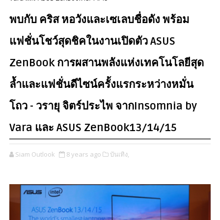
พบกับ คริส หอวังและเซเลบชื่อดัง พร้อม
แฟชั่นโชว์สุดชิคในงานเปิดตัว ASUS
ZenBook การผสาน​พลังแห่งเทคโนโลยีสุด
ล้ำและแฟชั่นดีไซน์ครั้งแรกระหว่างหมั่น
โถว - วรายุ จิตร์ประไพ​ จาก​Insomnia​ by
Vara และ ASUS ZenBook13/14/15
Siam Outlook
8 years ago
บันเทิง,