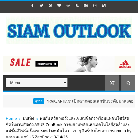
'RAKSAPHAN' เปิดฉากคอลเลกชันระดับมาสเตอร์พีซคอลเลกชัน
ธุรกิจ
Home
บันเทิง
พบกับ คริส หอวังและเซเลบชื่อดัง พร้อมแฟชั่นโชว์สุด
ชิคในงานเปิดตัว ASUS ZenBook การผสาน​พลังแห่งเทคโนโลยีสุดล้ำและ
แฟชั่นดีไซน์ครั้งแรกระหว่างหมั่นโถว - วรายุ จิตร์ประไพ​ จาก​Insomnia​ by
Vara และ ASUS ZenBook13/14/15