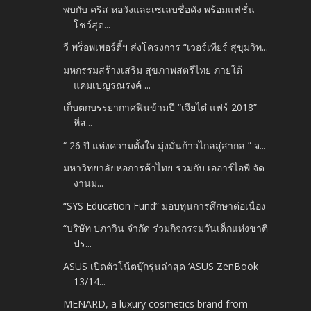
พบกับ คริส หอวังและเซเลบชื่อดัง พร้อมแฟชั่น
โชว์สุด...
วี พร็อพเพอร์ตี้ฯ ส่งโครงการ “เวอร์เทียร์ สุขุมวิท...
มหกรรมสร้างเสริม สุขภาพสตรีไทย ภายใต้
แคมเปญรณรงค์ ...
เก็บตกบรรยากาศฟินข้ามปี “เจียไต๋ แฟร์ 2018”
ที่ส...
“ 26 ปี แห่งความตั้งใจ มุ่งมั่นก้าวไกลสู่สากล ” จ...
มหาวิทยาลัยหอการค้าไทย ร่วมกับ เออาร์ไอพี จัด
งานม...
“SYS Education Fund” มอบทุนการศึกษาต่อเนื่อง
“บริษัท ปภาวิน จำกัด ร่วมกิจกรรมวันเด็กแห่งชาติ
ปร...
ASUS เปิดตัวโน้ตบุ๊กรุ่นล่าสุด ‘ASUS ZenBook
13/14...
MENARD, a luxury cosmetics brand from