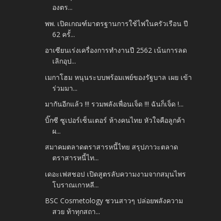
องตร...
พพ. เปิดเกณฑ์มาตรฐานการใช้ไฟในครัวเรือน ปี
62 ครั้...
อาเซียนเร่งเครื่องการทำงานปี 2562 เน้นการลด
เลิกอุป...
เมกาโฮม หนุนระบบพร้อมเพย์ของรัฐบาล เผย เข้า
ร่วมมา...
มากันอีกแล้ว !!! รวมพลังเพื่อนเจ็ด !!! ฉันก็เจ็ด !...
บิ๊กซี ซูเปอร์เซ็นเตอร์ ห้างคนไทย หัวใจคือลูกค้า
ผ...
สมาคมตลาดตราสารหนี้ไทย สรุปภาวะตลาด
ตราสารหนี้ไท...
เดอะเฟสชอป เปิดสูตรลับความงามจากสมุนไพร
โบราณเกาหลี...
BSC Cosmetology ชวนสาวๆ ปล่อยพลังความ
สวย ท้าทุกสถา...