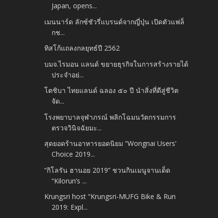
Japan, opens...
เมนนาร์ด ลักซ์ชัวรี่แบรนด์จากญี่ปุ่น เปิดตัวแฟล็
กช...
ทิสโก้แถลงกลยุทธ์ปี 2562
บมจ.ไรมอน แลนด์ ขยายธุรกิจในการสร้างรายได้
ประจำอย่...
โตชิบา ไทยแลนด์ ฉลอง ๕๐ ปี นำสิ่งที่ดีสู่ชีวิต
จัด...
โรงพยาบาลจุฬาภรณ์ พลิกโฉมนวัตกรรมการ
ตรวจวินิจฉัยมะ...
สุดยอดร้านอาหารยอดนิยม “Wongnai Users’
Choice 2019...
“กิโลรัน ฮานอย 2019” ชวนกินเมนูจานเด็ด
“Kilorun’s ...
Krungsri host “Krungsri-MUFG Bike & Run
2019: Expl...