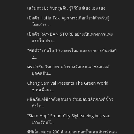
เสริมดวงปัง รับตรุษจีน รู้ไว้มีแต่เฮง เฮง เฮง
เปิดตัว HaHa Taxi App ทางเลือกใหม่สำหรับผู้
โดยสาร ...
เปิดตัว RAY-BAN STORE อย่างเป็นทางการแห่ง
แรกใน ประ...
"พีพีทีวี” เปิดโผ 10 ละครใหม่ และรายการบันเทิงปี
2...
ดร.สาธิต วิทยากร คว้ารางวัลกระแส ชนะวงศ์
บุคคลต้น...
Chang Carnival Presents The Green World
ชวนเพื่อนเ...
ผลิตภัณฑ์ข้าวตังสุคันธา ร่วมมอบผลิตภัณฑ์ข้้าว
ตังให...
“Siam Hop” Smart City Sightseeing bus รอบ
เกาะรัตนโ...
ซีพีเอ็น ทุ่มงบ 200 ล้านบาท ตอกย้ำแลนด์มาร์คฉล