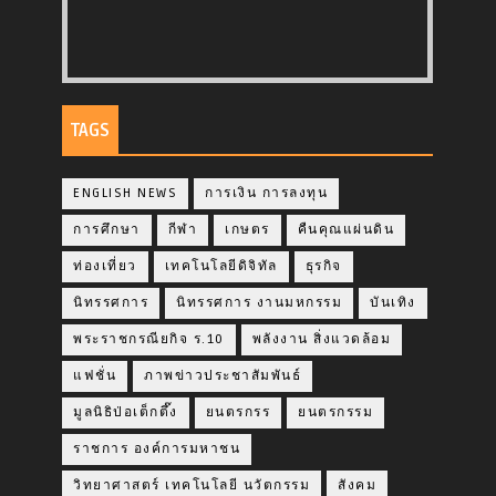
TAGS
ENGLISH NEWS
การเงิน การลงทุน
การศึกษา
กีฬา
เกษตร
คืนคุณแผ่นดิน
ท่องเที่ยว
เทคโนโลยีดิจิทัล
ธุรกิจ
นิทรรศการ
นิทรรศการ งานมหกรรม
บันเทิง
พระราชกรณียกิจ ร.10
พลังงาน สิ่งแวดล้อม
แฟชั่น
ภาพข่าวประชาสัมพันธ์
มูลนิธิป่อเต็กตึ๊ง
ยนตรกรร
ยนตรกรรม
ราชการ องค์การมหาชน
วิทยาศาสตร์ เทคโนโลยี นวัตกรรม
สังคม