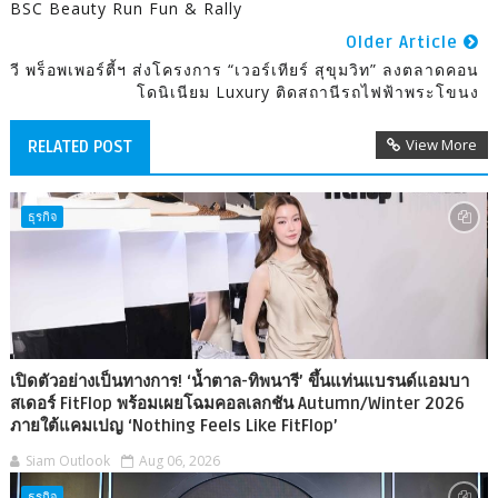
BSC Beauty Run Fun & Rally
Older Article
วี พร็อพเพอร์ตี้ฯ ส่งโครงการ “เวอร์เทียร์ สุขุมวิท” ลงตลาดคอน
โดนิเนียม Luxury ติดสถานีรถไฟฟ้าพระโขนง
View More
RELATED POST
ธุรกิจ
เปิดตัวอย่างเป็นทางการ! ‘น้ำตาล-ทิพนารี’ ขึ้นแท่นแบรนด์แอมบา
สเดอร์ FitFlop พร้อมเผยโฉมคอลเลกชัน Autumn/Winter 2026
ภายใต้แคมเปญ ‘Nothing Feels Like FitFlop’
Siam Outlook
Aug 06, 2026
ธุรกิจ