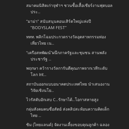
สมาคมนิสิตเก่าจุฬาฯ ชวนซื้อเสื้อเชียร์งานฟุตบอล
ประ...
“มาม่า” สนับสนุนคอนเสิร์ตใหญ่แห่งปี
“BODYSLAM FEST”
ททท. พลิกโฉมประกวดรางวัลอุตสาหกรรมท่อง
เที่ยวไทย เน...
“เครือสหพัฒน์”ผนึกภาครัฐและชุมชน สานพลัง
ประชารัฐ ...
พฤกษา คว้ารางวัลการันตีคุณภาพจากเวทีระดับ
โลก Int...
สถาบันออกแบบอนาคตประเทศไทย นำเสนองาน
วิจัยเชิงนโย...
ไวรัสตับอักเสบ C...รักษาได้...โอกาสหายสูง
กลุ่มสังคมคนซื่อสัตย์ ส่งคลิปสะท้อนความคิดเด็ก
ไทย ...
ซิม (ไทยแลนด์) จัดงานเลี้ยงขอบคุณลูกค้า ฉลอง