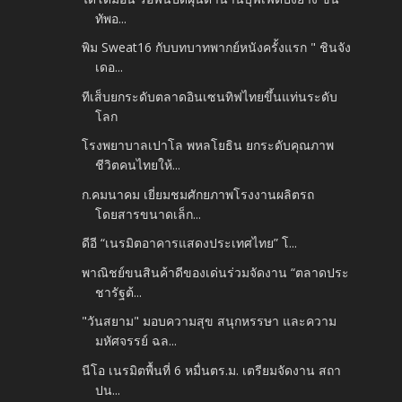
ทัพอ...
พิม Sweat16 กับบทบาทพากย์หนังครั้งแรก " ชินจัง
เดอ...
ทีเส็บยกระดับตลาดอินเซนทิฟไทยขึ้นแท่นระดับ
โลก
โรงพยาบาลเปาโล พหลโยธิน ยกระดับคุณภาพ
ชีวิตคนไทยให้...
ก.คมนาคม เยี่ยมชมศักยภาพโรงงานผลิตรถ
โดยสารขนาดเล็ก...
ดีอี “เนรมิตอาคารแสดงประเทศไทย” โ...
พาณิชย์ขนสินค้าดีของเด่นร่วมจัดงาน “ตลาดประ
ชารัฐต้...
"วันสยาม" มอบความสุข สนุกหรรษา และความ
มหัศจรรย์ ฉล...
นีโอ เนรมิตพื้นที่ 6 หมื่นตร.ม. เตรียมจัดงาน สถา
ปน...