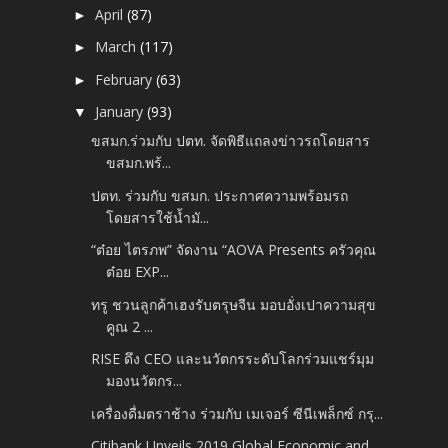
April
(87)
►
March
(117)
►
February
(63)
►
January
(93)
▼
ขสมก.ร่วมกับ ปตท. จัดพิธีแถลงข่าวรถโดยสาร
ขสมก.พร้...
ปตท. ร่วมกับ ขสมก. ประกาศความพร้อมรถ
โดยสารใช้น้ำมั...
“ต๋อย ไตรภพ” จัดงาน “AOVA Presents ครัวคุณ
ต๋อย EXP...
ทรู ชวนลูกค้าเฮงรับตรุษจีน มอบอั่งเปาความสุข
คูณ 2 ...
RISE ดึง CEO และนวัตกรระดับโลกร่วมแชร์มุม
มองนวัตกร...
เครื่องดื่มตราช้าง ร่วมกับ เมเจอร์ ซีนีเพล็กซ์ กรุ...
Citibank Unveils 2019 Global Economic and