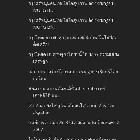
กรุงศรีหนุนคนไทยใส่ใจสุขภาพ จัด “Krungsri -
MUFG B...
กรุงศรีหนุนคนไทยใส่ใจสุขภาพ จัด “Krungsri-
MUFG Bik...
กรุงไทยยกระดับความปลอดภัยนำเทคโนโลยีติด
ตั้งเครื่อง...
กรุงไทยคาดเศรษฐกิจไทยปีนี้โต 4.1% ความเสี่ยง
เศรษฐก...
กลุ่ม ปตท. สร้างโอกาสเยาวชน สู่การเรียนรู้โลก
ยุคใหม่
ลิพมาชุม แบรนด์ผลไม้ชั้นนำจากประเทศ
เกาหลีใต้ มั่น...
เปิดตัวสุดยิ่งใหญ่ ‘เพลย์มอนโด’ อาณาจักรสวน
สนุกสำห...
ศูนย์การค้าเดอะฮับ รังสิต จัดงานวันเด็กแห่งชาติ
2562
ไดโดมอน รื้อฟื้นปัดฝุ่นตำนานบุฟเฟต์ปิ้งย่าง ขน