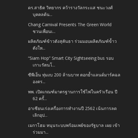
ดร.สาธิต วิทยากร คว้ารางวัลกระแส ชนะวงศ์
บุคคลต้น...
Chang Carnival Presents The Green World
ชวนเพื่อนเ...
ผลิตภัณฑ์ข้าวตังสุคันธา ร่วมมอบผลิตภัณฑ์ข้้าว
ตังให...
“Siam Hop” Smart City Sightseeing bus รอบ
เกาะรัตนโ...
ซีพีเอ็น ทุ่มงบ 200 ล้านบาท ตอกย้ำแลนด์มาร์คฉล
องตร...
พพ. เปิดเกณฑ์มาตรฐานการใช้ไฟในครัวเรือน ปี
62 ครั้...
อาเซียนเร่งเครื่องการทำงานปี 2562 เน้นการลด
เลิกอุป...
เมกาโฮม หนุนระบบพร้อมเพย์ของรัฐบาล เผย เข้า
ร่วมมา...