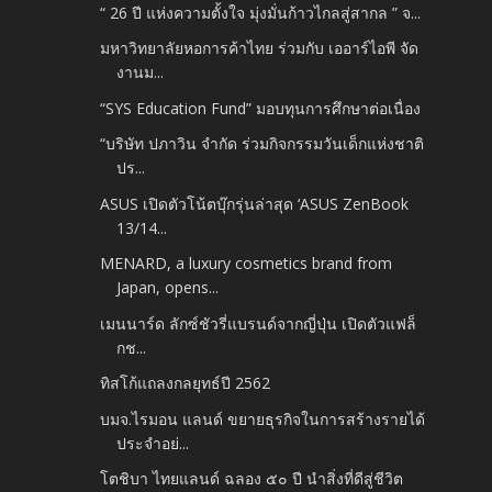
“ 26 ปี แห่งความตั้งใจ มุ่งมั่นก้าวไกลสู่สากล ” จ...
มหาวิทยาลัยหอการค้าไทย ร่วมกับ เออาร์ไอพี จัด
งานม...
“SYS Education Fund” มอบทุนการศึกษาต่อเนื่อง
“บริษัท ปภาวิน จำกัด ร่วมกิจกรรมวันเด็กแห่งชาติ
ปร...
ASUS เปิดตัวโน้ตบุ๊กรุ่นล่าสุด ‘ASUS ZenBook
13/14...
MENARD, a luxury cosmetics brand from
Japan, opens...
เมนนาร์ด ลักซ์ชัวรี่แบรนด์จากญี่ปุ่น เปิดตัวแฟล็
กช...
ทิสโก้แถลงกลยุทธ์ปี 2562
บมจ.ไรมอน แลนด์ ขยายธุรกิจในการสร้างรายได้
ประจำอย่...
โตชิบา ไทยแลนด์ ฉลอง ๕๐ ปี นำสิ่งที่ดีสู่ชีวิต