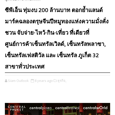
ซีพีเอ็น ทุ่มงบ 200 ล้านบาท ตอกย้ำแลนด์
มาร์คฉลองตรุษจีนปีหมูทองแห่งความมั่งคั่ง
ชวน จับจ่าย-ไหว้-กิน-เที่ยว ที่เดียวที่
ศูนย์การค้าเซ็นทรัลเวิลด์, เซ็นทรัลพลาซา,
เซ็นทรัลเฟสติวัล และ เซ็นทรัล ภูเก็ต 32
สาขาทั่วประเทศ
Siam Outlook
8 years ago
ธุรกิจ,