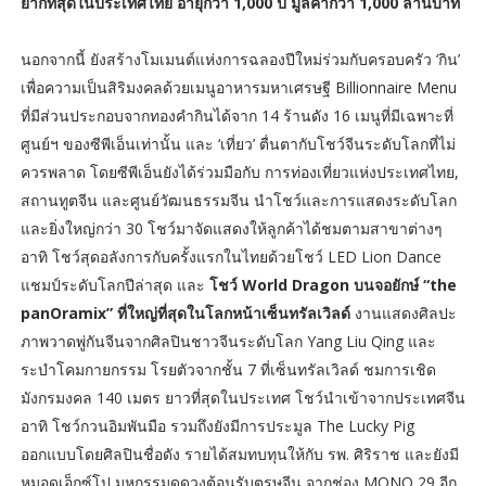
ยากที่สุดในประเทศไทย อายุกว่า 1,000 ปี มูลค่ากว่า 1,000 ล้านบาท
นอกจากนี้ ยังสร้างโมเมนต์แห่งการฉลองปีใหม่ร่วมกับครอบครัว ‘กิน’
เพื่อความเป็นสิริมงคลด้วยเมนูอาหารมหาเศรษฐี Billionnaire Menu
ที่มีส่วนประกอบจากทองคำกินได้จาก 14 ร้านดัง 16 เมนูที่มีเฉพาะที่
ศูนย์ฯ ของซีพีเอ็นเท่านั้น และ ‘เที่ยว’ ตื่นตากับโชว์จีนระดับโลกที่ไม่
ควรพลาด โดยซีพีเอ็นยังได้ร่วมมือกับ การท่องเที่ยวแห่งประเทศไทย,
สถานทูตจีน และศูนย์วัฒนธรรมจีน นำโชว์และการแสดงระดับโลก
และยิ่งใหญ่กว่า 30 โชว์มาจัดแสดงให้ลูกค้าได้ชมตามสาขาต่างๆ
อาทิ โชว์สุดอลังการกับครั้งแรกในไทยด้วยโชว์ LED Lion Dance
แชมป์ระดับโลกปีล่าสุด และ
โชว์ World Dragon บนจอยักษ์ “the
panOramix” ที่ใหญ่ที่สุดในโลกหน้าเซ็นทรัลเวิลด์
งานแสดงศิลปะ
ภาพวาดพู่กันจีนจากศิลปินชาวจีนระดับโลก Yang Liu Qing และ
ระบำโคมกายกรรม โรยตัวจากชั้น 7 ที่เซ็นทรัลเวิลด์ ชมการเชิด
มังกรมงคล 140 เมตร ยาวที่สุดในประเทศ โชว์นำเข้าจากประเทศจีน
อาทิ โชว์กวนอิมพันมือ รวมถึงยังมีการประมูล The Lucky Pig
ออกแบบโดยศิลปินชื่อดัง รายได้สมทบทุนให้กับ รพ. ศิริราช และยังมี
หมอดูเอ็กซ์โป มหกรรมดูดวงต้อนรับตรุษจีน จากช่อง MONO 29 อีก