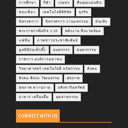
การศึกษา
กีฬา
เกษตร
คืนคุณแผ่นดิน
ท่องเที่ยว
เทคโนโลยีดิจิทัล
ธุรกิจ
นิทรรศการ
นิทรรศการ งานมหกรรม
บันเทิง
พระราชกรณียกิจ ร.10
พลังงาน สิ่งแวดล้อม
แฟชั่น
ภาพข่าวประชาสัมพันธ์
มูลนิธิป่อเต็กตึ๊ง
ยนตรกรร
ยนตรกรรม
ราชการ องค์การมหาชน
วิทยาศาสตร์ เทคโนโลยี นวัตกรรม
สังคม
สังคม ศิลปะ วัฒนธรรม
สุขภาพ
สุขภาพ ความงาม
อสังหาริมทรัพย์
อาหาร เครื่องดื่ม
อุตสาหกรรม
CONNECT WITH US