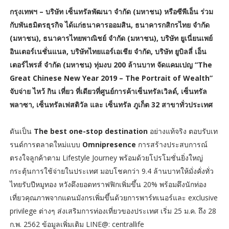
กรุงเทพฯ – บริษัท เซ็นทรัลพัฒนา จำกัด (มหาชน) หรือซีพีเอ็น ร่วม
กับพันธมิตรธุรกิจ ได้แก่ธนาคารออมสิน, ธนาคารกสิกรไทย จำกัด
(มหาชน), ธนาคารไทยพาณิชย์ จำกัด (มหาชน), บริษัท ยูเนี่ยนเพย์
อินเตอร์เนชั่นแนล, บริษัทไทยแอร์เอเชีย จำกัด, บริษัท ยูบิลลี่ เอ็น
เตอร์ไพรส์ จำกัด (มหาชน) ทุ่มงบ 200 ล้านบาท จัดแคมเปญ “The
Great Chinese New Year 2019 – The Portrait of Wealth”
จับจ่าย ไหว้ กิน เที่ยว ที่เดียวที่ศูนย์การค้าเซ็นทรัลเวิลด์, เซ็นทรัล
พลาซา, เซ็นทรัลเฟสติวัล และ เซ็นทรัล ภูเก็ต 32 สาขาทั่วประเทศ
ดันเป็น
The best one-stop destination
อย่างแท้จริง ตอบรับเท
รนด์การตลาดใหม่แบบ
Omnipresence
การสร้างประสบการณ์
ตรงใจลูกค้าตาม Lifestyle Journey พร้อมด้วยโปรโมชั่นยิ่งใหญ่
กระตุ้นการใช้จ่ายในประเทศ มอบโชคกว่า 9.4 ล้านบาทให้มั่งคั่งทั่ว
ไทยรับปีหมูทอง หวังดึงยอดทราฟฟิกเพิ่มขึ้น 20% พร้อมดึงนักท่อง
เที่ยวคุณภาพจากแดนมังกรเพิ่มขึ้นด้วยการพาร์ทเนอร์และ exclusive
privilege ต่างๆ ส่งเสริมการท่องเที่ยวของประเทศ เริ่ม 25 ม.ค. ถึง 28
ก.พ. 2562 ข้อมูลเพิ่มเติม LINE@: centrallife