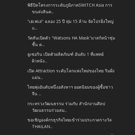
พิธีปิดโครงการระดับภูมิภาคSWITCH Asia การ
ขนส่งสินค...
“เฮเฟเล่” ฉลอง 25 ปี ทุ่ม 15 ล้าน จัดโปรยิ่งใหญ่
แ...
วัตสันเปิดตัว "Watsons HA Mask"มาสก์หน้าชุ่ม
ชื้น ด...
ยูเซอริน เปิดตัวผลิตภัณฑ์ อันดับ 1 ที่แพทย์
ผิวหนัง...
เปิด Attraction ระดับโลกแห่งใหม่ของไทย ริมฝั่ง
แม่น...
ไทยพุ่งอันดับหนึ่งอสังหาฯ ยอดนิยมของผู้ซื้อชาว
จีน ...
กระทรวงวัฒนธรรม ร่วมกับ สำนักงานศิลป
วัฒนธรรมร่วมสม...
ขอเชิญองค์กรธุรกิจไทยเข้าร่วมประกวดรางวัล
THAILAN...