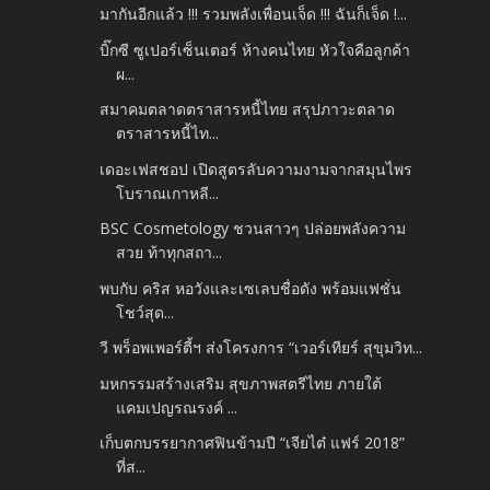
มากันอีกแล้ว !!! รวมพลังเพื่อนเจ็ด !!! ฉันก็เจ็ด !...
บิ๊กซี ซูเปอร์เซ็นเตอร์ ห้างคนไทย หัวใจคือลูกค้า
ผ...
สมาคมตลาดตราสารหนี้ไทย สรุปภาวะตลาด
ตราสารหนี้ไท...
เดอะเฟสชอป เปิดสูตรลับความงามจากสมุนไพร
โบราณเกาหลี...
BSC Cosmetology ชวนสาวๆ ปล่อยพลังความ
สวย ท้าทุกสถา...
พบกับ คริส หอวังและเซเลบชื่อดัง พร้อมแฟชั่น
โชว์สุด...
วี พร็อพเพอร์ตี้ฯ ส่งโครงการ “เวอร์เทียร์ สุขุมวิท...
มหกรรมสร้างเสริม สุขภาพสตรีไทย ภายใต้
แคมเปญรณรงค์ ...
เก็บตกบรรยากาศฟินข้ามปี “เจียไต๋ แฟร์ 2018”
ที่ส...