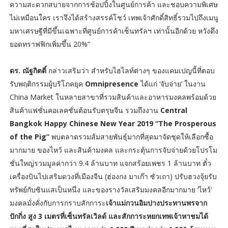
ความสะดวกสบายจากการช้อปปิ้งในศูนย์การค้า และชอบความพิเศษ
ไม่เหมือนใคร เราจึงได้สร้างสรรค์โชว์ เทพเจ้าศักดิ์สิทธิ์รวมไปถึงเมนู
มหาเศรษฐีที่มีขึ้นเฉพาะที่ศูนย์การค้าเซ็นทรัลฯ เท่านั้นอีกด้วย หวังดึง
ยอดทราฟฟิกเพิ่มขึ้น 20%”
ดร. ณัฐกิตติ์
กล่าวเสริมว่า สำหรับไฮไลท์ต่างๆ ของแคมเปญนี้ที่ตอบ
รับพฤติกรรมผู้บริโภคยุค
Omnipresence
ได้แก่ ‘จับจ่าย’ ในงาน
China Market ในหลายสาขาที่รวมสินค้าและอาหารมงคลพร้อมด้วย
สินค้าแฟชั่นคอเลคชั่นต้อนรับตรุษจีน รวมถึงงาน
Central
Bangkok Happy Chinese New Year 2019 “The Prosperous
of the Pig”
พบตลาดรวมส้มสายพันธุ์มากที่สุดมาจัดชุดให้เลือกซื้อ
มากมาย ของไหว้ และสินค้ามงคล และกระตุ้นการจับจ่ายด้วยโปรโม
ชั่นใหญ่รวมมูลค่ากว่า 9.4 ล้านบาท แจกสร้อยเพชร 1 ล้านบาท ตั๋ว
เครื่องบินไปเสริมดวงที่เมืองจีน (ฮ่องกง มาเก๊า ซัวเถา) ปรับฮวงจุ้ยรับ
ทรัพย์กับซินแสเป็นหนึ่ง และของรางวัลเสริมมงคลอีกมากมาย ‘ไหว้’
มงคลมั่งคั่งกับการกราบสักการะ
เจ้าแม่กวนอิมปางประทานพรจาก
ปักกิ่ง สูง 3 เมตรที่เซ็นทรัลเวิลด์ และสักการะหยกเทพเจ้าหาชมได้