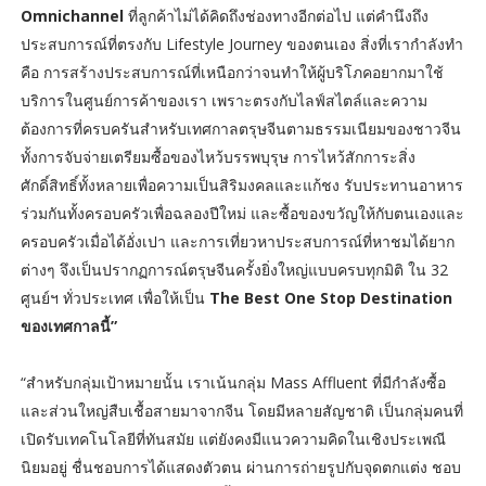
Omnichannel
ที่ลูกค้าไม่ได้คิดถึงช่องทางอีกต่อไป แต่คำนึงถึง
ประสบการณ์ที่ตรงกับ Lifestyle Journey ของตนเอง สิ่งที่เรากำลังทำ
คือ การสร้างประสบการณ์ที่เหนือกว่าจนทำให้ผู้บริโภคอยากมาใช้
บริการในศูนย์การค้าของเรา เพราะตรงกับไลฟ์สไตล์และความ
ต้องการที่ครบครันสำหรับเทศกาลตรุษจีนตามธรรมเนียมของชาวจีน
ทั้งการจับจ่ายเตรียมซื้อของไหว้บรรพบุรุษ การไหว้สักการะสิ่ง
ศักดิ์สิทธิ์ทั้งหลายเพื่อความเป็นสิริมงคลและแก้ชง รับประทานอาหาร
ร่วมกันทั้งครอบครัวเพื่อฉลองปีใหม่ และซื้อของขวัญให้กับตนเองและ
ครอบครัวเมื่อได้อั่งเปา และการเที่ยวหาประสบการณ์ที่หาชมได้ยาก
ต่างๆ จึงเป็นปรากฏการณ์ตรุษจีนครั้งยิ่งใหญ่แบบครบทุกมิติ ใน 32
ศูนย์ฯ ทั่วประเทศ เพื่อให้เป็น
The Best One Stop Destination
ของเทศกาลนี้”
“สำหรับกลุ่มเป้าหมายนั้น เราเน้นกลุ่ม Mass Affluent ที่มีกำลังซื้อ
และส่วนใหญ่สืบเชื้อสายมาจากจีน โดยมีหลายสัญชาติ เป็นกลุ่มคนที่
เปิดรับเทคโนโลยีที่ทันสมัย แต่ยังคงมีแนวความคิดในเชิงประเพณี
นิยมอยู่ ชื่นชอบการได้แสดงตัวตน ผ่านการถ่ายรูปกับจุดตกแต่ง ชอบ