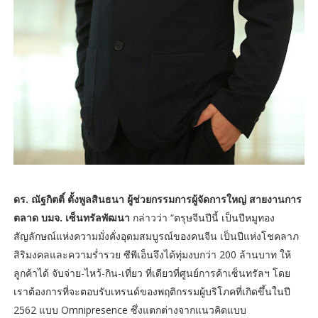
ดร. ณัฐกิตติ์ ตั้งพูลสินธนา ผู้ช่วยกรรมการผู้จัดการใหญ่ สายงานการ
ตลาด บมจ. เซ็นทรัลพัฒนา
กล่าวว่า “ตรุษจีนปีนี้ เป็นปีหมูทอง
สัญลักษณ์แห่งความมั่งคั่งอุดมสมบูรณ์ของคนจีน เป็นปีแห่งโชคลาภ
สิริมงคลและความร่ำรวย ซีพีเอ็นจึงได้ทุ่มงบกว่า 200 ล้านบาท ให้
ลูกค้าได้ จับจ่าย-ไหว้-กิน-เที่ยว ที่เดียวที่ศูนย์การค้าเซ็นทรัลฯ โดย
เราต้องการที่จะตอบรับเทรนด์ของพฤติกรรมผู้บริโภคที่เกิดขึ้นในปี
2562 แบบ Omnipresence ซึ่งแตกต่างจากแนวคิดแบบ