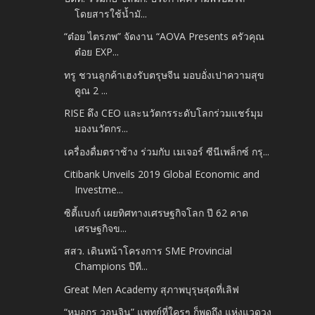
โดยสารใช้น้ำมั...
“ต๋อย ไตรภพ” จัดงาน “AOVA Presents ครัวคุณ
ต๋อย EXP...
ทรู ชวนลูกค้าเฮงรับตรุษจีน มอบอั่งเปาความสุข
คูณ 2 ...
RISE ดึง CEO และนวัตกรระดับโลกร่วมแชร์มุม
มองนวัตกร...
เครื่องดื่มตราช้าง ร่วมกับ เมเจอร์ ซีนีเพล็กซ์ กรุ...
Citibank Unveils 2019 Global Economic and
Investme...
ซิตี้แบงก์ เผยทิศทางเศรษฐกิจโลก ปี 62 คาด
เศรษฐกิจข...
สสว. เดินหน้าโครงการ SME Provincial
Champions ปีที...
Great Men Academy สุภาพบุรุษสุดที่เลิฟ
“หมอกร วอนจิน” แพทย์ที่ใครๆ ก็พูดถึง แห่งแวดวง