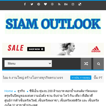
4 งานใหญ่ สร้างโอกาสธุรกิจครบวงจร
ปั๊ม PT รับป้ายมาตร
การเงิน การลงทุน
Home
ธุรกิจ
ซีพีเอ็น ทุ่มงบ 200 ล้านบาท ตอกย้ำแลนด์มาร์คฉลอง
ตรุษจีนปีหมูทองแห่งความมั่งคั่ง ชวน จับจ่าย-ไหว้-กิน-เที่ยว ที่เดียวที่
ศูนย์การค้าเซ็นทรัลเวิลด์, เซ็นทรัลพลาซา, เซ็นทรัลเฟสติวัล และ เซ็นทรัล
ภูเก็ต 32 สาขาทั่วประเทศ