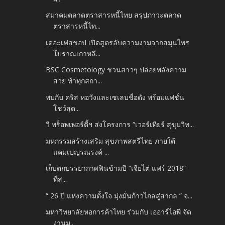
สมาคมตลาดตราสารหนี้ไทย สรุปภาวะตลาด
ตราสารหนี้ไท...
เดอะเฟสชอป เปิดสูตรลับความงามจากสมุนไพร
โบราณเกาหลี...
BSC Cosmetology ชวนสาวๆ ปล่อยพลังความ
สวย ท้าทุกสถา...
พบกับ คริส หอวังและเซเลบชื่อดัง พร้อมแฟชั่น
โชว์สุด...
วี พร็อพเพอร์ตี้ฯ ส่งโครงการ “เวอร์เทียร์ สุขุมวิท...
มหกรรมสร้างเสริม สุขภาพสตรีไทย ภายใต้
แคมเปญรณรงค์ ...
เก็บตกบรรยากาศฟินข้ามปี “เจียไต๋ แฟร์ 2018”
ที่ส...
“ 26 ปี แห่งความตั้งใจ มุ่งมั่นก้าวไกลสู่สากล ” จ...
มหาวิทยาลัยหอการค้าไทย ร่วมกับ เออาร์ไอพี จัด
งานม...