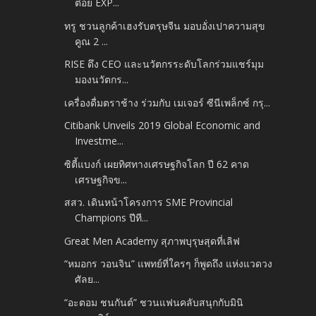
ต๋อย EXP...
ทรู ชวนลูกค้าเฮงรับตรุษจีน มอบอั่งเปาความสุข
คูณ 2 ...
RISE ดึง CEO และนวัตกรระดับโลกร่วมแชร์มุม
มองนวัตกร...
เครื่องดื่มตราช้าง ร่วมกับ เมเจอร์ ซีนีเพล็กซ์ กรุ...
Citibank Unveils 2019 Global Economic and
Investme...
ซิตี้แบงก์ เผยทิศทางเศรษฐกิจโลก ปี 62 คาด
เศรษฐกิจข...
สสว. เดินหน้าโครงการ SME Provincial
Champions ปีที...
Great Men Academy สุภาพบุรุษสุดที่เลิฟ
“หมอกร วอนจิน” แพทย์ที่ใครๆ ก็พูดถึง แห่งแวดวง
ศัลย...
“อะตอม ชนกันต์” ชวนแฟนคลับสนุกกับมินิ