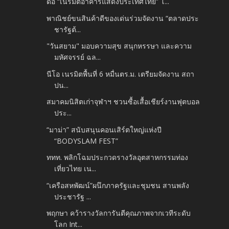
ดีอี “เนรมิตอาคารแสดงประเทศไทย” โ...
พาณิชย์ขนสินค้าดีของเด่นร่วมจัดงาน “ตลาดประ
ชารัฐต้...
"วันสยาม" มอบความสุข สนุกหรรษา และความ
มหัศจรรย์ ฉล...
นีโอ เนรมิตพื้นที่ 6 หมื่นตร.ม. เตรียมจัดงาน สถา
ปน...
สมาคมนิสิตเก่าจุฬาฯ ชวนซื้อเสื้อเชียร์งานฟุตบอล
ประ...
“มาม่า” สนับสนุนคอนเสิร์ตใหญ่แห่งปี
“BODYSLAM FEST”
ททท. พลิกโฉมประกวดรางวัลอุตสาหกรรมท่อง
เที่ยวไทย เน...
“เครือสหพัฒน์”ผนึกภาครัฐและชุมชน สานพลัง
ประชารัฐ ...
พฤกษา คว้ารางวัลการันตีคุณภาพจากเวทีระดับ
โลก Int...