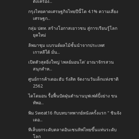
ตั้งเครื่อง...
กรุงไทยคาดเศรษฐกิจไทยปีนี้โต 4.1% ความเสี่ยง
เศรษฐก...
กลุ่ม ปตท. สร้างโอกาสเยาวชน สู่การเรียนรู้โลก
ยุคใหม่
ลิพมาชุม แบรนด์ผลไม้ชั้นนำจากประเทศ
เกาหลีใต้ มั่น...
เปิดตัวสุดยิ่งใหญ่ ‘เพลย์มอนโด’ อาณาจักรสวน
สนุกสำห...
ศูนย์การค้าเดอะฮับ รังสิต จัดงานวันเด็กแห่งชาติ
2562
ไดโดมอน รื้อฟื้นปัดฝุ่นตำนานบุฟเฟต์ปิ้งย่าง ขน
ทัพอ...
พิม Sweat16 กับบทบาทพากย์หนังครั้งแรก " ชินจัง
เดอ...
ทีเส็บยกระดับตลาดอินเซนทิฟไทยขึ้นแท่นระดับ
โลก