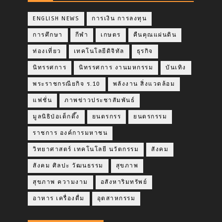
ENGLISH NEWS
การเงิน การลงทุน
การศึกษา
กีฬา
เกษตร
คืนคุณแผ่นดิน
ท่องเที่ยว
เทคโนโลยีดิจิทัล
ธุรกิจ
นิทรรศการ
นิทรรศการ งานมหกรรม
บันเทิง
พระราชกรณียกิจ ร.10
พลังงาน สิ่งแวดล้อม
แฟชั่น
ภาพข่าวประชาสัมพันธ์
มูลนิธิป่อเต็กตึ๊ง
ยนตรกรร
ยนตรกรรม
ราชการ องค์การมหาชน
วิทยาศาสตร์ เทคโนโลยี นวัตกรรม
สังคม
สังคม ศิลปะ วัฒนธรรม
สุขภาพ
สุขภาพ ความงาม
อสังหาริมทรัพย์
อาหาร เครื่องดื่ม
อุตสาหกรรม