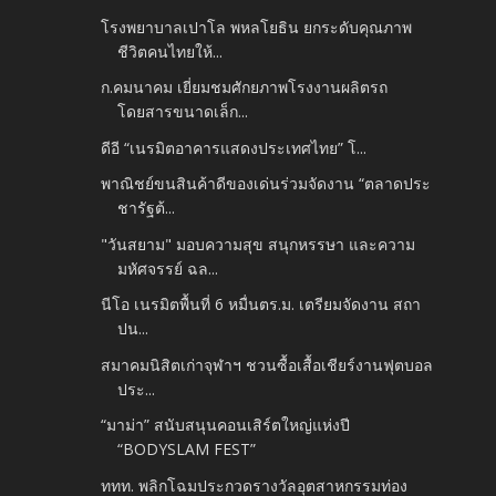
โรงพยาบาลเปาโล พหลโยธิน ยกระดับคุณภาพ
ชีวิตคนไทยให้...
ก.คมนาคม เยี่ยมชมศักยภาพโรงงานผลิตรถ
โดยสารขนาดเล็ก...
ดีอี “เนรมิตอาคารแสดงประเทศไทย” โ...
พาณิชย์ขนสินค้าดีของเด่นร่วมจัดงาน “ตลาดประ
ชารัฐต้...
"วันสยาม" มอบความสุข สนุกหรรษา และความ
มหัศจรรย์ ฉล...
นีโอ เนรมิตพื้นที่ 6 หมื่นตร.ม. เตรียมจัดงาน สถา
ปน...
สมาคมนิสิตเก่าจุฬาฯ ชวนซื้อเสื้อเชียร์งานฟุตบอล
ประ...
“มาม่า” สนับสนุนคอนเสิร์ตใหญ่แห่งปี
“BODYSLAM FEST”
ททท. พลิกโฉมประกวดรางวัลอุตสาหกรรมท่อง