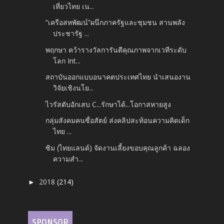
เที่ยวไทย เน...
“เครือสหพัฒน์”ผนึกภาครัฐและชุมชน สานพลัง
ประชารัฐ ...
พฤกษา คว้ารางวัลการันตีคุณภาพจากเวทีระดับ
โลก Int...
สถาบันออกแบบอนาคตประเทศไทย นำเสนองาน
วิจัยเชิงนโย...
ไวรัสตับอักเสบ C...รักษาได้...โอกาสหายสูง
กลุ่มสังคมคนซื่อสัตย์ ส่งคลิปสะท้อนความคิดเด็ก
ไทย ...
ซิม (ไทยแลนด์) จัดงานเลี้ยงขอบคุณลูกค้า ฉลอง
ความสำ...
2018
(214)
►
SPONSOR