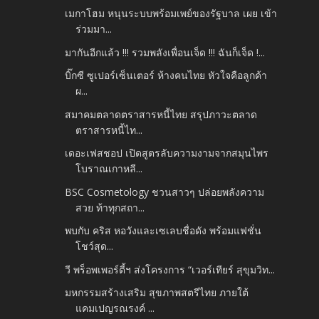
เมกาโฮม หนุนระบบพร้อมเพย์ของรัฐบาล เผย เข้า
ร่วมมา...
มากันอีกแล้ว !!! รวมพลังเพื่อนเจ็ด !!! ฉันก็เจ็ด !...
บิ๊กซี ซูเปอร์เซ็นเตอร์ ห้างคนไทย หัวใจคือลูกค้า
ผ...
สมาคมตลาดตราสารหนี้ไทย สรุปภาวะตลาด
ตราสารหนี้ไท...
เดอะเฟสชอป เปิดสูตรลับความงามจากสมุนไพร
โบราณเกาหลี...
BSC Cosmetology ชวนสาวๆ ปล่อยพลังความ
สวย ท้าทุกสถา...
พบกับ คริส หอวังและเซเลบชื่อดัง พร้อมแฟชั่น
โชว์สุด...
วี พร็อพเพอร์ตี้ฯ ส่งโครงการ “เวอร์เทียร์ สุขุมวิท...
มหกรรมสร้างเสริม สุขภาพสตรีไทย ภายใต้
แคมเปญรณรงค์ ...