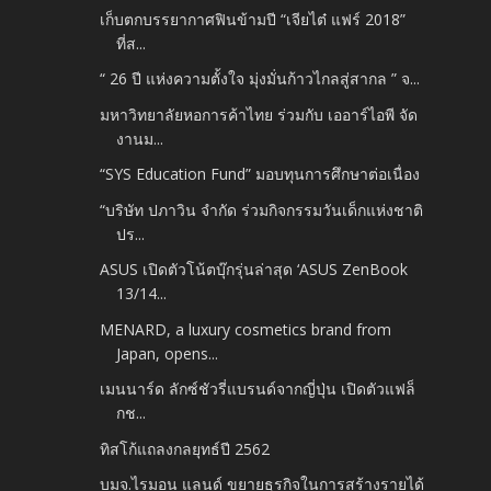
เก็บตกบรรยากาศฟินข้ามปี “เจียไต๋ แฟร์ 2018”
ที่ส...
“ 26 ปี แห่งความตั้งใจ มุ่งมั่นก้าวไกลสู่สากล ” จ...
มหาวิทยาลัยหอการค้าไทย ร่วมกับ เออาร์ไอพี จัด
งานม...
“SYS Education Fund” มอบทุนการศึกษาต่อเนื่อง
“บริษัท ปภาวิน จำกัด ร่วมกิจกรรมวันเด็กแห่งชาติ
ปร...
ASUS เปิดตัวโน้ตบุ๊กรุ่นล่าสุด ‘ASUS ZenBook
13/14...
MENARD, a luxury cosmetics brand from
Japan, opens...
เมนนาร์ด ลักซ์ชัวรี่แบรนด์จากญี่ปุ่น เปิดตัวแฟล็
กช...
ทิสโก้แถลงกลยุทธ์ปี 2562
บมจ.ไรมอน แลนด์ ขยายธุรกิจในการสร้างรายได้