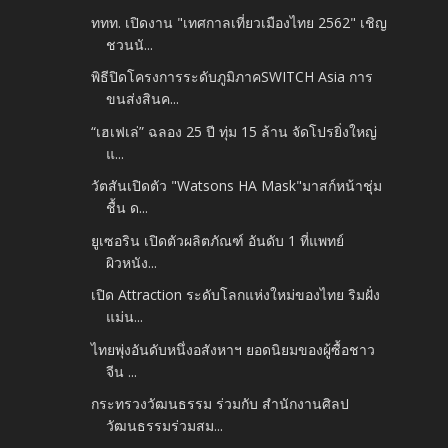
ททท. เปิดงาน "เทศกาลเที่ยวเมืองไทย 2562" เชิญ
ชวนนั...
พิธีปิดโครงการระดับภูมิภาคSWITCH Asia การ
ขนส่งสินค...
“เฮเฟเล่” ฉลอง 25 ปี ทุ่ม 15 ล้าน จัดโปรยิ่งใหญ่
แ...
วัตสันเปิดตัว "Watsons HA Mask"มาสก์หน้าชุ่ม
ชื้น ด...
ยูเซอริน เปิดตัวผลิตภัณฑ์ อันดับ 1 ที่แพทย์
ผิวหนัง...
เปิด Attraction ระดับโลกแห่งใหม่ของไทย ริมฝั่ง
แม่น...
ไทยพุ่งอันดับหนึ่งอสังหาฯ ยอดนิยมของผู้ซื้อชาว
จีน ...
กระทรวงวัฒนธรรม ร่วมกับ สำนักงานศิลป
วัฒนธรรมร่วมสม...