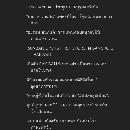
Great Men Academy สุภาพบุรุษสุดที่เลิฟ
“หมอกร วอนจิน” แพทย์ที่ใครๆ ก็พูดถึง แห่งแวดวง
ศัลย...
“อะตอม ชนกันต์” ชวนแฟนคลับสนุกกับมินิ
คอนเสิร์ต งาน...
RAY-BAN OPENS FIRST STORE IN BANGKOK,
THAILAND
เปิดตัว RAY-BAN Store อย่างเป็นทางการแห่ง
แรกในประเ...
ดีป้าเผยผลสำรวจมูลค่าตลาดดิจิทัลไทย 3
อุตสาหกรรม พ...
“สกุลฎ์ซี อินโนเวชั่น” เปิดตัว “มินิบัสอลูมิเนียม”...
ศูนย์สุขภาพสตรี โรงพยาบาลจุฬาภรณ์ ร่วมกับ
โรงเรียนน...
เจแปนฟาวน์เดชั่น กรุงเทพฯ ร่วมกับ โรง
ภาพยนตร์...