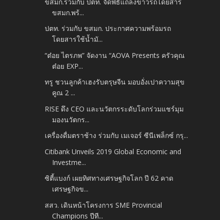
ขสมก.ร่วมกับ ปตท. จัดพิธีแถลงข่าวรถโดยสาร
ขสมก.พร้...
ปตท. ร่วมกับ ขสมก. ประกาศความพร้อมรถ
โดยสารใช้น้ำมั...
“ต๋อย ไตรภพ” จัดงาน “AOVA Presents ครัวคุณ
ต๋อย EXP...
ทรู ชวนลูกค้าเฮงรับตรุษจีน มอบอั่งเปาความสุข
คูณ 2 ...
RISE ดึง CEO และนวัตกรระดับโลกร่วมแชร์มุม
มองนวัตกร...
เครื่องดื่มตราช้าง ร่วมกับ เมเจอร์ ซีนีเพล็กซ์ กรุ...
Citibank Unveils 2019 Global Economic and
Investme...
ซิตี้แบงก์ เผยทิศทางเศรษฐกิจโลก ปี 62 คาด
เศรษฐกิจข...
สสว. เดินหน้าโครงการ SME Provincial
Champions ปีที...