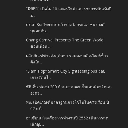
"พีพีทีวี” เปิดโผ 10 ละครใหม่ และรายการบันเทิงปี
2...
ดร.สาธิต วิทยากร คว้ารางวัลกระแส ชนะวงศ์
บุคคลต้น...
Chang Carnival Presents The Green World
ชวนเพื่อนเ...
ผลิตภัณฑ์ข้าวตังสุคันธา ร่วมมอบผลิตภัณฑ์ข้้าว
ตังให...
“Siam Hop” Smart City Sightseeing bus รอบ
เกาะรัตนโ...
ซีพีเอ็น ทุ่มงบ 200 ล้านบาท ตอกย้ำแลนด์มาร์คฉล
องตร...
พพ. เปิดเกณฑ์มาตรฐานการใช้ไฟในครัวเรือน ปี
62 ครั้...
อาเซียนเร่งเครื่องการทำงานปี 2562 เน้นการลด
เลิกอุป...