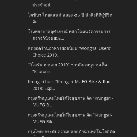
ประจำอย่...
โตชิบา ไทยแลนด์ ฉลอง ๕๐ ปี นำสิ่งที่ดีสู่ชีวิต
จัด...
โรงพยาบาลจุฬาภรณ์ พลิกโฉมนวัตกรรมการ
ตรวจวินิจฉัยมะ...
สุดยอดร้านอาหารยอดนิยม “Wongnai Users’
Choice 2019...
“กิโลรัน ฮานอย 2019” ชวนกินเมนูจานเด็ด
“Kilorun’s ...
Krungsri host “Krungsri-MUFG Bike & Run
2019: Expl...
กรุงศรีหนุนคนไทยใส่ใจสุขภาพ จัด “Krungsri -
MUFG B...
กรุงศรีหนุนคนไทยใส่ใจสุขภาพ จัด “Krungsri-
MUFG Bik...
กรุงไทยยกระดับความปลอดภัยนำเทคโนโลยีติด