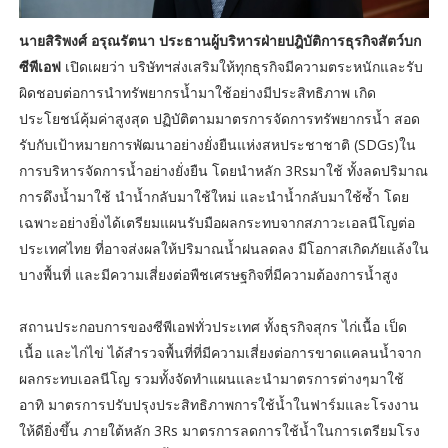
นายสิริพงศ์ อรุณรัตนา ประธานผู้บริหารฝ่ายปฎิบัติการธุรกิจสัตว์บก
ซีพีเอฟ
เปิดเผยว่า บริษัทฯส่งเสริมให้ทุกธุรกิจมีความตระหนักและรับ
ผิดชอบต่อการนำทรัพยากรน้ำมาใช้อย่างมีประสิทธิภาพ เกิด
ประโยชน์คุ้มค่าสูงสุด ปฏิบัติตามมาตรการจัดการทรัพยากรน้ำ สอด
รับกับเป้าหมายการพัฒนาอย่างยั่งยืนแห่งสหประชาชาติ (SDGs)ใน
การบริหารจัดการน้ำอย่างยั่งยืน โดยนำหลัก 3Rsมาใช้ ทั้งลดปริมาณ
การดึงน้ำมาใช้ นำน้ำกลับมาใช้ใหม่ และนำน้ำกลับมาใช้ซ้ำ โดย
เฉพาะอย่างยิ่งได้เตรียมแผนรับมือผลกระทบจากสภาวะเอลนีโญต่อ
ประเทศไทย ที่อาจส่งผลให้ปริมาณน้ำฝนลดลง มีโอกาสเกิดภัยแล้งใน
บางพื้นที่ และมีความเสี่ยงต่อพืชเศรษฐกิจที่มีความต้องการน้ำสูง
สถานประกอบการของซีพีเอฟทั่วประเทศ ทั้งธุรกิจสุกร ไก่เนื้อ เป็ด
เนื้อ และไก่ไข่ ได้สำรวจพื้นที่ที่มีความเสี่ยงต่อการขาดแคลนน้ำจาก
ผลกระทบเอลนีโญ รวมทั้งจัดทำแผนและนำมาตรการต่างๆมาใช้
อาทิ มาตรการปรับปรุงประสิทธิภาพการใช้น้ำในฟาร์มและโรงงาน
ให้ดียิ่งขึ้น ภายใต้หลัก 3Rs มาตรการลดการใช้น้ำในการเตรียมโรง