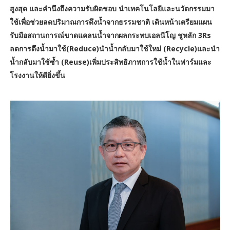
สูงสุด และคำนึงถึงความรับผิดชอบ นำเทคโนโลยีและนวัตกรรมมา
ใช้เพื่อช่วยลดปริมาณการดึงน้ำจากธรรมชาติ เดินหน้าเตรียมแผน
รับมือสถานการณ์ขาดแคลนน้ำจากผลกระทบเอลนีโญ ชูหลัก 3Rs
ลดการดึงน้ำมาใช้(Reduce)นำน้ำกลับมาใช้ใหม่ (Recycle)และนำ
น้ำกลับมาใช้ซ้ำ (Reuse)เพิ่มประสิทธิภาพการใช้น้ำในฟาร์มและ
โรงงานให้ดียิ่งขึ้น