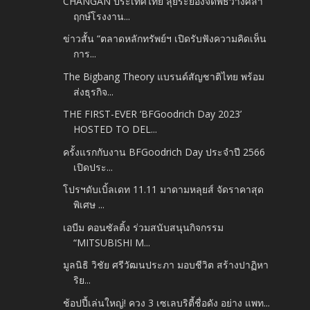
CHANGAN ประเทศไทย ลุยระยองจัดพิธีวางศิลา
ฤกษ์โรงงาน...
ข่าวสั้น “ตลาดหลักทรัพย์ฯ เปิดรับฟังความคิดเห็น
การ...
The Bigbang Theory แบรนด์สัญชาติไทย พร้อม
ส่งธุรกิจ...
THE FIRST-EVER ‘BFGoodrich Day 2023’
HOSTED TO DEL...
ครั้งแรกกับงาน BFGoodrich Day ประจำปี 2566
เปิดประ...
โปรฯดับเบิ้ลเดท 11.11 มาดามหลุยส์ จัดราคาสุด
พิเศษ ...
เอบีม คอนซัลติ้ง ร่วมสนับสนุนกิจกรรม
“MITSUBISHI M...
มูลนิธิ วิชัย ศรีวัฒนประภา มอบชีวิต สร้างปาฏิหา
ริย...
ช้อปปี้เล่นใหญ่! ควง 3 เซเลบริตี้ชื่อดัง อย่าง แพท...