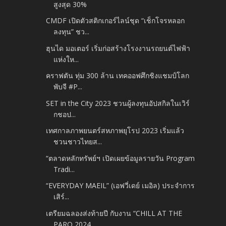
สูงสุด 30%
CMDF เปิดตัวสติกเกอร์ไลน์ชุด “เช็กโจรหลอก
ลงทุน” ชว...
ฮุนได มอเตอร์ เริ่มก่อสร้างโรงงานรถยนต์ไฟฟ้า
แห่งให...
คราฟตัน ทุ่ม 300 ล้าน เทคออฟศึกชิงแชมป์โลก
พับจี #P...
SET in the City 2023 ชวนผู้ลงทุนอัปสกิลในเวิร์
กชอป...
เทศกาลภาพยนตร์สหภาพยุโรป 2023 เริ่มแล้ว
ชวนชาวไทยส...
“ตลาดหลักทรัพย์ฯ เปิดเผยข้อมูลรายวัน Program
Tradi...
“EVERYDAY MAEIL” (เอฟวี่เดย์ เมอิล) ประจำการ
เสิร์...
เตรียมฉลองส่งท้ายปี กับงาน “CHILL AT THE
PARQ 2024...