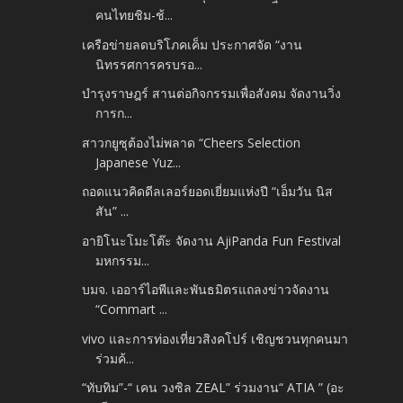
คนไทยชิม-ช้...
เครือข่ายลดบริโภคเค็ม ประกาศจัด “งาน
นิทรรศการครบรอ...
บำรุงราษฎร์ สานต่อกิจกรรมเพื่อสังคม จัดงานวิ่ง
การก...
สาวกยูซุต้องไม่พลาด “Cheers Selection
Japanese Yuz...
ถอดแนวคิดดีลเลอร์ยอดเยี่ยมแห่งปี “เอ็มวัน นิส
สัน” ...
อายิโนะโมะโต๊ะ จัดงาน AjiPanda Fun Festival
มหกรรม...
บมจ. เออาร์ไอพีและพันธมิตรแถลงข่าวจัดงาน
“Commart ...
vivo และการท่องเที่ยวสิงคโปร์ เชิญชวนทุกคนมา
ร่วมค้...
“ทับทิม”-“ เคน วงซิล ZEAL” ร่วมงาน“ ATIA ” (อะ