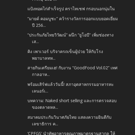
แป้งทอดไก่สำเร็จรูป ตราไทเชฟ กรอบนอกนุ่มใน
“มายด์ คอมบูชะ” คว้ารางวัลการออกแบบยอดเยี่ยม
ปี 256...
“ประกันภัยไทยวิวัฒน์” ผนึก “ยูโอบี” เพิ่มช่องทาง
เส...
คิง เพาเวอร์ บริจาครถเข็นผู้ป่วย ให้กับโรง
พยาบาลทห...
สายกินเตรียมเฮ! กับงาน “GoodFood Vol.02” เทศ
กาลอาห...
พร้อมเสิร์ฟแล้ววันนี้! สภาอุตสาหกรรมอาหารทะ
เลนอร์เ...
บทความ: Naked short selling และการตรวจสอบ
ของตลาดหล...
สมาคมประกันวินาศภัยไทย แสดงความยินดีกับ
เลขาธิการ ค...
‘CPFGS’ นำทัพอาหารคุณภาพมาตรฐานสากล ให้