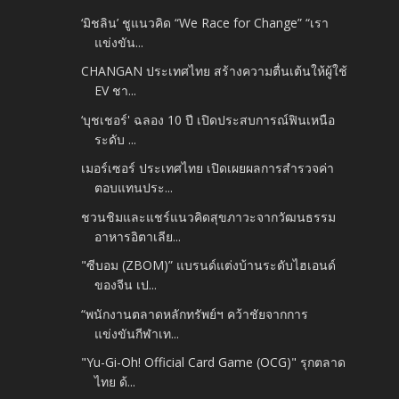
‘มิชลิน’ ชูแนวคิด “We Race for Change” “เรา
แข่งขัน...
CHANGAN ประเทศไทย สร้างความตื่นเต้นให้ผู้ใช้
EV ชา...
‘บุชเชอร์' ฉลอง 10 ปี เปิดประสบการณ์ฟินเหนือ
ระดับ ...
เมอร์เซอร์ ประเทศไทย เปิดเผยผลการสำรวจค่า
ตอบแทนประ...
ชวนชิมและแชร์แนวคิดสุขภาวะจากวัฒนธรรม
อาหารอิตาเลีย...
"ซีบอม (ZBOM)” แบรนด์แต่งบ้านระดับไฮเอนด์
ของจีน เป...
“พนักงานตลาดหลักทรัพย์ฯ คว้าชัยจากการ
แข่งขันกีฬาเท...
"Yu-Gi-Oh! Official Card Game (OCG)" รุกตลาด
ไทย ด้...