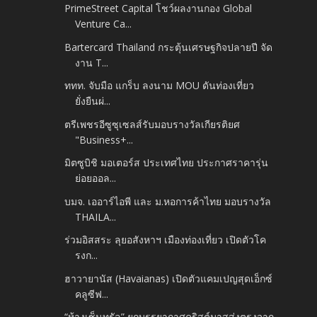
PrimeStreet Capital โชว์ผลงานกอง Global
Venture Ca...
Bartercard Thailand กระตุ้นเศรษฐกิจปลายปี จัด
งาน T...
ททท. จับมือ แกร็บ ลงนาม MOU ดันท่องเที่ยว
ยั่งยืนผ่...
ตรีเพชรอีซูซุเซลส์รับมอบรางวัลเกียรติยศ
"Business+...
มิตซูบิชิ มอเตอร์ส ประเทศไทย ประกาศราคารุ่น
ย่อยออล...
บมจ. เออาร์ไอพี และ ม.หอการค้าไทย มอบรางวัล
THAILA...
ร่วมอิสสระ ลุยอสังหาฯ เมืองท่องเที่ยว เปิดตัวโค
รงก...
ฮาวายานัส (Havaianas) เปิดตัวแคมเปญสุดเอ็กซ์
คลูซีฟ...
“ห้างเซ็นทรัล” ยกบรรยากาศคริสต์มาสส่งตรงจาก