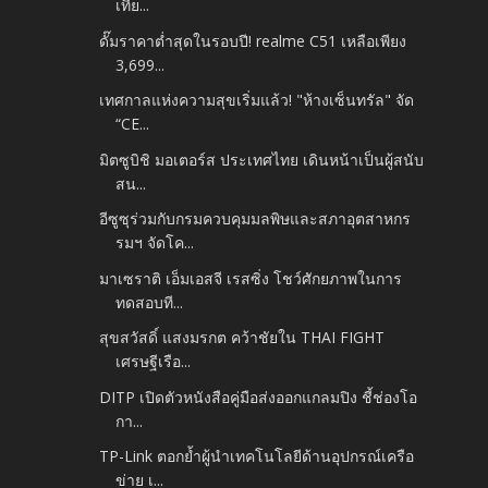
เทีย...
ดั๊มราคาต่ำสุดในรอบปี! realme C51 เหลือเพียง
3,699...
เทศกาลแห่งความสุขเริ่มแล้ว! "ห้างเซ็นทรัล" จัด
“CE...
มิตซูบิชิ มอเตอร์ส ประเทศไทย เดินหน้าเป็นผู้สนับ
สน...
อีซูซุร่วมกับกรมควบคุมมลพิษและสภาอุตสาหกร
รมฯ จัดโค...
มาเซราติ เอ็มเอสจี เรสซิ่ง โชว์ศักยภาพในการ
ทดสอบที...
สุขสวัสดิ์ แสงมรกต คว้าชัยใน THAI FIGHT
เศรษฐีเรือ...
DITP เปิดตัวหนังสือคู่มือส่งออกแกลมปิง ชี้ช่องโอ
กา...
TP-Link ตอกย้ำผู้นำเทคโนโลยีด้านอุปกรณ์เครือ
ข่าย เ...