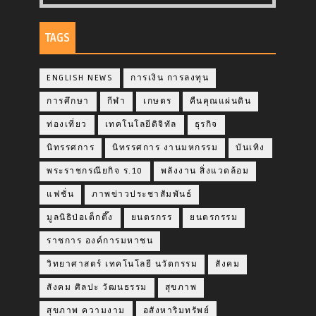
TAGS
ENGLISH NEWS
การเงิน การลงทุน
การศึกษา
กีฬา
เกษตร
คืนคุณแผ่นดิน
ท่องเที่ยว
เทคโนโลยีดิจิทัล
ธุรกิจ
นิทรรศการ
นิทรรศการ งานมหกรรม
บันเทิง
พระราชกรณียกิจ ร.10
พลังงาน สิ่งแวดล้อม
แฟชั่น
ภาพข่าวประชาสัมพันธ์
มูลนิธิป่อเต็กตึ๊ง
ยนตรกรร
ยนตรกรรม
ราชการ องค์การมหาชน
วิทยาศาสตร์ เทคโนโลยี นวัตกรรม
สังคม
สังคม ศิลปะ วัฒนธรรม
สุขภาพ
สุขภาพ ความงาม
อสังหาริมทรัพย์