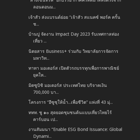
ลอนดอนม...
เจ้าสัว ส่งแบรนด์ย่อย “เจ้าสัว สแนคซ์ พอร์ค ครั้น
ช...
บ้านปู จัดงาน Impact Day 2023 รับเทศกาลท่อง
เที่ยว ...
นิตยสาร Business+ ร่วมกับ วิทยาลัยการจัดการ
มหาวิท...
ทาทา มอเตอร์ส เปิดตัวรถบรรทุกเพื่อการพาณิชย์
ยุคให...
มิตซูบิชิ มอเตอร์ส ประเทศไทย บริจาคเงิน
700,000 บา...
โครงการ “อีซูซุให้น้ำ...เพื่อชีวิต” แห่งที่ 43 มุ่...
ททท. ชู ๑๐ สุดยอดชุมชนต้นแบบเที่ยวไทยไร้
คาร์บอน เป...
งานสัมมนา “Enable ESG Bond Issuance: Global
Dynami...