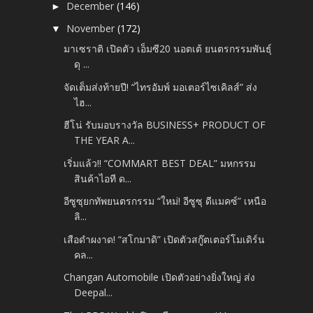
December
(146)
►
November
(172)
▼
มาเซราติ เปิดตัว เอ็มซี20 นอตเต้ ยนตรกรรมพันธุ์
ดุ ...
จัดเต็มส่งท้ายปี! “ไทรอัมพ์ มอเตอร์ไซเคิลส์” ส่ง
ไฮ...
ฮีโน่ รับมอบรางวัล BUSINESS+ PRODUCT OF
THE YEAR A...
เริ่มแล้ว!! “COMMART BEST DEAL” มหกรรม
สินค้าไอที ด...
อีซูซุยกทัพยนตรกรรม “ใหม่! อีซูซุ ดีแมคซ์” เหนือ
ลิ...
เสือดำผงาด! “สโกมาดิ” เปิดตัวสกู๊ตเตอร์โมเดิร์น
คล...
Changan Automobile เปิดตัวอย่างยิ่งใหญ่ ส่ง
Deepal...