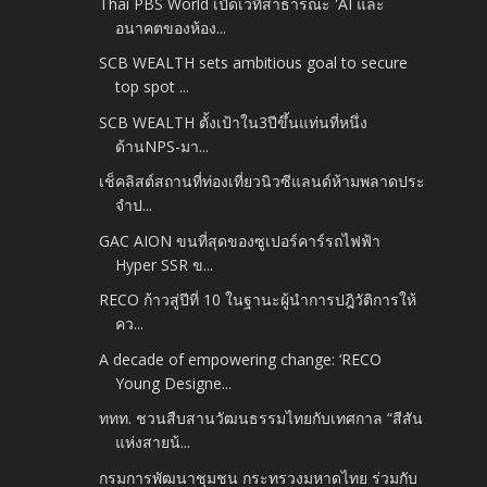
Thai PBS World เปิดเวทีสาธารณะ 'AI และ
อนาคตของห้อง...
SCB WEALTH sets ambitious goal to secure
top spot ...
SCB WEALTH ตั้งเป้าใน3ปีขึ้นแท่นที่หนึ่ง
ด้านNPS-มา...
เช็คลิสต์สถานที่ท่องเที่ยวนิวซีแลนด์ห้ามพลาดประ
จำป...
GAC AION ขนที่สุดของซูเปอร์คาร์รถไฟฟ้า
Hyper SSR ข...
RECO ก้าวสู่ปีที่ 10 ในฐานะผู้นำการปฎิวัติการให้
คว...
A decade of empowering change: ‘RECO
Young Designe...
ททท. ชวนสืบสานวัฒนธรรมไทยกับเทศกาล “สีสัน
แห่งสายน้...
กรมการพัฒนาชุมชน กระทรวงมหาดไทย ร่วมกับ