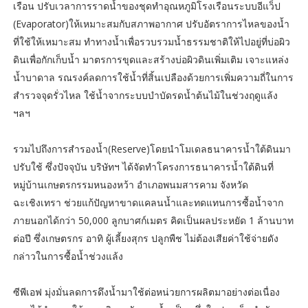
เรือน ปรับเวลาการราดน้ำของชุดทำอุณหภูมิโรงเรือนระบบอีแว็ป
(Evaporator)ให้เหมาะสมกับสภาพอากาศ ปรับอัตราการไหลของน้ำ
ที่ใช้ให้เหมาะสม ทำทางน้ำเพื่อรวบรวมน้ำธรรมชาติให้ไปอยู่ที่บ่อผิว
ดินเพื่อกักเก็บน้ำ มาตรการขุดและสร้างบ่อผิวดินเพิ่มเติม เจาะแหล่ง
น้ำบาดาล รณรงค์ลดการใช้น้ำที่สิ้นเปลืองด้วยการเพิ่มความถี่ในการ
สำรวจจุดรั่วไหล ใช้น้ำจากระบบบำบัดรดน้ำต้นไม้ในช่วงฤดูแล้ง
ฯลฯ
รวมไปถึงการสำรองน้ำ(Reserve)โดยนำโมเดลธนาคารน้ำใต้ดินมา
ปรับใช้ ซึ่งปัจจุบัน บริษัทฯ ได้จัดทำโครงการธนาคารน้ำใต้ดินที่
หมู่บ้านเกษตรกรรมหนองหว้า อำเภอพนมสารคาม จังหวัด
ฉะเชิงเทรา ช่วยแก้ปัญหาขาดแคลนน้ำและทดแทนการซื้อน้ำจาก
ภายนอกได้กว่า 50,000 ลูกบาศก์เมตร คิดเป็นผลประหยัด 1 ล้านบาท
ต่อปี ซึ่งเกษตรกร อาทิ ผู้เลี้ยงสุกร ปลูกพืช ไม่ต้องเสียค่าใช้จ่ายดัง
กล่าวในการซื้อน้ำช่วงแล้ง
ซีพีเอฟ มุ่งมั่นลดการดึงน้ำมาใช้ต่อหน่วยการผลิตมาอย่างต่อเนื่อง