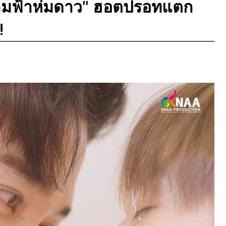
 ห้ามฟ้าห่มดาว" ฮอตปรอทแตก
!