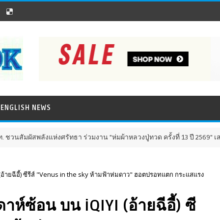
ENGLISH NEWS
แห่งศรัทธา ร่วมงาน "ห่มผ้าหลวงปู่ทวด ครั้งที่ 13 ปี 2569" เสริมสิริมงคล เต
I (อ้ายฉีอี้) ซีรีส์ "Venus in the sky ห้ามฟ้าห่มดาว" ฮอตปรอทแตก กระแสแรง
าห์ซ้อน บน iQIYI (อ้ายฉีอี้) ซี