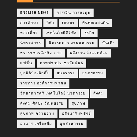
ENGLISH NEWS
การเงิน การลงทุน
การศึกษา
กีฬา
เกษตร
คืนคุณแผ่นดิน
ท่องเที่ยว
เทคโนโลยีดิจิทัล
ธุรกิจ
นิทรรศการ
นิทรรศการ งานมหกรรม
บันเทิง
พระราชกรณียกิจ ร.10
พลังงาน สิ่งแวดล้อม
แฟชั่น
ภาพข่าวประชาสัมพันธ์
มูลนิธิป่อเต็กตึ๊ง
ยนตรกรร
ยนตรกรรม
ราชการ องค์การมหาชน
วิทยาศาสตร์ เทคโนโลยี นวัตกรรม
สังคม
สังคม ศิลปะ วัฒนธรรม
สุขภาพ
สุขภาพ ความงาม
อสังหาริมทรัพย์
อาหาร เครื่องดื่ม
อุตสาหกรรม