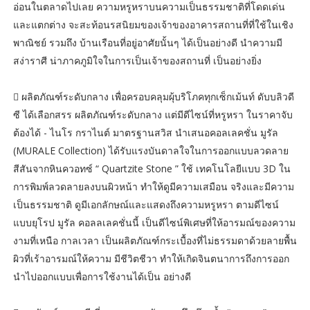
อ่อนในตลาดไปเลย ความหรูหราบนความเป็นธรรมชาติที่โดดเด่น
และแตกต่าง จะสะท้อนรสนิยมของเจ้าของอาคารสถานที่ที่ใช้ในเชิง
พาณิชย์ รวมถึง บ้านเรือนที่อยู่อาศัยนั้นๆ ได้เป็นอย่างดี นำความมี
สง่าราศี น่าภาคภูมิใจในการเป็นเจ้าของสถานที่ เป็นอย่างยิ่ง
 ผลิตภัณฑ์ระดับกลาง เพื่อครอบคลุมผุ้บริโภคทุกเซ็กเม้นท์ ดับบลิวดี
ซี ได้เลือกสรร ผลิตภัณฑ์ระดับกลาง แต่มีดีไซน์ที่หรูหรา ในราคาจับ
ต้องได้ - ไนโร กราไนต์ มาตรฐานสวิส นำเสนอคอลเลคชั่น มูรัล
(MURALE Collection) ได้รับแรงบันดาลใจในการออกแบบลวดลาย
สีสันจากหินควอทซ์ “ Quartzite Stone ” ใช้ เทคโนโลยีแบบ 3D ใน
การพิมพ์ลวดลายลงบนผิวหน้า ทำให้ดูมีความเสมือน จริงและมีความ
เป็นธรรมชาติ ดูมีเอกลักษณ์และแสดงถึงความหรูหรา ตามดีไซน์
แบบยุโรป มูรัล คอลลเลคชั่นนี้ เป็นดีไซน์พิเศษที่ให้อารมณ์ของความ
งามที่เหนือ กาลเวลา เป็นผลิตภัณฑ์กระเบื้องที่ไม่ธรรมดาด้วยลายพื้น
ผิวที่เร้าอารมณ์ให้ความ มีชีวิตชีวา ทำให้เกิดจินตนาการถึงการออก
นำไปออกแบบเพื่อการใช้งานได้เป็น อย่างดี