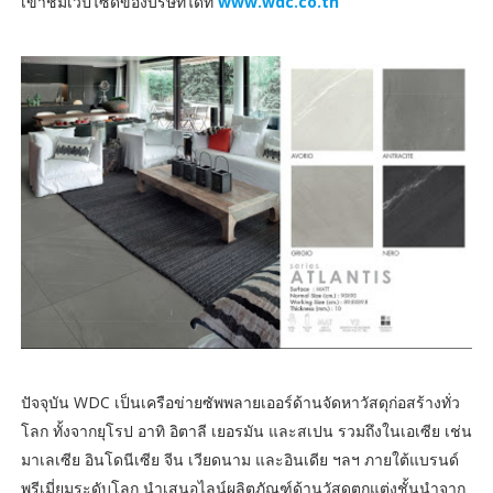
เข้าชมเว็ปไซด์ของบริษัทได้ที่
www.wdc.co.th
ปัจจุบัน WDC เป็นเครือข่ายซัพพลายเออร์ด้านจัดหาวัสดุก่อสร้างทั่ว
โลก ทั้งจากยุโรป อาทิ อิตาลี เยอรมัน และสเปน รวมถึงในเอเซีย เช่น
มาเลเซีย อินโดนีเซีย จีน เวียดนาม และอินเดีย ฯลฯ ภายใต้แบรนด์
พรีเมี่ยมระดับโลก นำเสนอไลน์ผลิตภัณฑ์ด้านวัสดุตกแต่งชั้นนำจาก