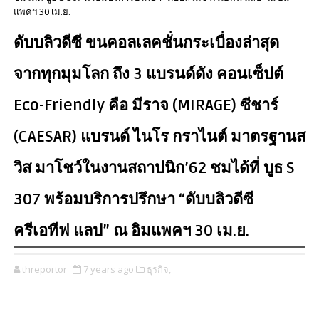
แพคฯ 30 เม.ย.
ดับบลิวดีซี ขนคอลเลคชั่นกระเบื่องล่าสุด
จากทุกมุมโลก ถึง 3 แบรนด์ดัง คอนเซ็ปต์
Eco-Friendly คือ มีราจ (MIRAGE) ซีชาร์
(CAESAR) แบรนด์ ไนโร กราไนต์ มาตรฐานส
วิส มาโชว์ในงานสถาปนิก’62 ชมได้ที่ บูธ S
307 พร้อมบริการปรึกษา “ดับบลิวดีซี
ครีเอทีฟ แลป” ณ อิมแพคฯ 30 เม.ย.
threportor
7 years ago
ธุรกิจ,