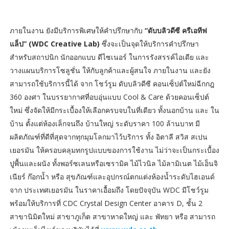
ภายในงาน ยังมีบริการพิเศษให้คำปรึกษากับ
“ดับบลิวดีซี ครีเอทีฟ
แล็ป” (WDC Creative Lab)
ซึ่งจะเป็นจุดให้บริการคำปรึกษา
สำหรับสถาปนิก นักออกแบบ ดีไซเนอร์ ในการรังสรรค์ไอเดีย และ
วางแผนบริการโซลูชั่น ให้กับลูกค้าและผู้สนใจ ภายในงาน และยัง
สามารถใช้บริการนี้ได้ จาก โชว์รูม ดับบลิวดีซี คอนเซ็ปต์ใหม่ฉีกกฎ
360 องศา ในบรรยากาศที่อบอุ่นแบบ Cool & Care ด้วยคอนเซ็ปต์
ใหม่ ซึ่งจัดให้มีกระเบื้องให้เลือกครบจบในที่เดียว ทั้งนอกบ้าน และ ใน
บ้าน ตั้งแต่ห้องเล็กจนถึง บ้านใหญ่ ระดับราคา 100 ล้านบาท มี
ผลิตภัณฑ์ที่ดีที่สุดจากทุกมุมโลกมาไว้บริการ ทั้ง อิตาลี สวิส สเปน
เยอรมัน ให้ครอบคลุมทกรูปแบบของการใช้งาน ไม่ว่าจะเป็นกระเบื้อง
ปูพื้นและผนัง ทั้งพอร์ซเลนหรือเซรามิค ไม้ไวนิล ไม้ลามิเนต ไม้เอ็นจิ
เนียร์ ก๊อกน้ำ หรือ สุขภัณฑ์และอุปกรณ์ตกแต่งห้องน้ำระดับไฮเอนด์
จาก ประเทศเยอรมัน ในราคาเอื้อมถึง โดยปัจจุบัน WDC มีโชว์รูม
พร้อมให้บริการที่ CDC Crystal Design Center อาคาร D, ชั้น 2
สาขานิมิตใหม่ สาขาภูเก็ต สาขาหาดใหญ่ และ พัทยา หรือ สามารถ