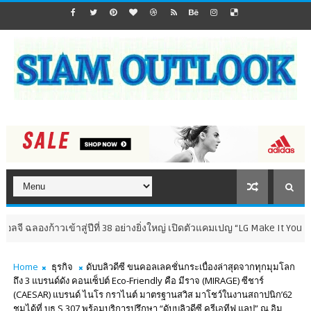
ข้าสู่ปีที่ 38 อย่างยิ่งใหญ่ เปิดตัวแคมเปญ “LG Make It Yours. Make It Ea
Home
ธุรกิจ
ดับบลิวดีซี ขนคอลเลคชั่นกระเบื่องล่าสุดจากทุกมุมโลก
ถึง 3 แบรนด์ดัง คอนเซ็ปต์ Eco-Friendly คือ มีราจ (MIRAGE) ซีชาร์
(CAESAR) แบรนด์ ไนโร กราไนต์ มาตรฐานสวิส มาโชว์ในงานสถาปนิก’62
ชมได้ที่ บูธ S 307 พร้อมบริการปรึกษา “ดับบลิวดีซี ครีเอทีฟ แลป” ณ อิม