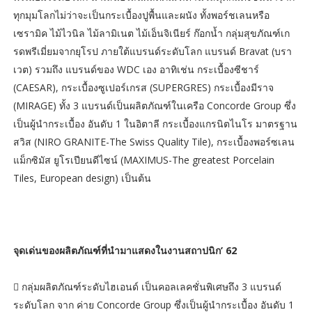
ทุกมุมโลกไม่ว่าจะเป็นกระเบื้องปูพื้นและผนัง ทั้งพอร์ชเลนหรือ
เซรามิค ไม้ไวนิล ไม้ลามิเนต ไม้เอ็นจิเนียร์ ก๊อกน้ำ กลุ่มสุขภัณฑ์เก
รดพรีเมี่ยมจากยุโรป ภายใต้แบรนด์ระดับโลก แบรนด์ Bravat (บรา
เวต) รวมถึง แบรนด์ของ WDC เอง อาทิเช่น กระเบื้องซีชาร์
(CAESAR), กระเบื้องซูเปอร์เกรส (SUPERGRES) กระเบื้องมีราจ
(MIRAGE) ทั้ง 3 แบรนด์เป็นผลิตภัณฑ์ในเครือ Concorde Group ซึ่ง
เป็นผู้นำกระเบื้อง อันดับ 1 ในอิตาลี กระเบื้องแกรนิตไนโร มาตรฐาน
สวิส (NIRO GRANITE-The Swiss Quality Tile), กระเบื้องพอร์ซเลน
แม็กซิมัส ยูโรเปียนดีไซน์ (MAXIMUS-The greatest Porcelain
Tiles, European design) เป็นต้น
จุดเด่นของผลิตภัณฑ์ที่นำมาแสดงในงานสถาปนิก’ 62
 กลุ่มผลิตภัณฑ์ระดับไฮเอนด์ เป็นคอลเลคชั่นพิเศษถึง 3 แบรนด์
ระดับโลก จาก ค่าย Concorde Group ซึ่งเป็นผู้นำกระเบื้อง อันดับ 1