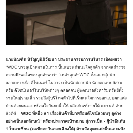
นายบัณฑิต หิรัญญนิธิวัฒนา ประธานกรรมการบริหาร เปิดเผยว่า
“WDC บรรลุเป้าหมายในการ ปั้นแบรนด์ชนะใจลูกค้า จากผลสำรวจ
ความพึงพอใจของลูกค้าพบว่า “เหล่าลูกค้าWDC ตั้งแต่ กลุ่มนัก
ออกแบบ หรือ ดีไซเนอร์ ไม่ว่าจะเป็นนักสถาปนิก นักออกแบบอิสระ
หรือ ดีไซน์เนอร์ในบริษัทต่างๆ ตลอดจน ผู้พัฒนาอสังหาริมทรัพย์ทั้ง
รายใหญ่รายเล็ก รวมถึงผู้บริโภคทั่วไปที่เริ่มสนใจการออกแบบตกแต่ง
บ้านด้วยตนเอง พร้อมใจกันยกนิ้วให้ ผลิตภัณฑ์ภายใต้ แบรนด์ ดับบ
ลิวดีซี –
WDC ที่หนึ่ง #1 เรื่องสินค้าที่มาพร้อมดีไซน์สวยหรู ดูต่าง
อย่างเป็นเอกลักษณ์” พร้อมประกาศเป้าหมาย สู่การเป็น - ผู้นำอันดับ
1 ในอาเซี่ยน (เอเชียตะวันออกเฉียงใต้) ด้านวัสดุตกแต่งพื้นและผนัง