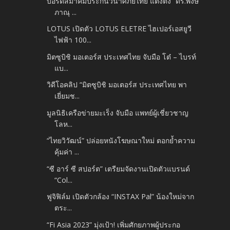
บอร์ดสมาคมประกันวินาศภัยไทย แต่งตั้ง “ดร.พงษ์
ภาณุ ...
LOTUS เปิดตัว LOTUS ELETRE ไฮเปอร์เอสยูวี
ไฟฟ้า 100...
มิตซูบิชิ มอเตอร์ส ประเทศไทย จับมือ โต๋ – ไบรท์
แบ...
วิดีโอคลิป “มิตซูบิชิ มอเตอร์ส ประเทศไทย พา
เยี่ยมช...
มูลนิธิเครือข่ายมะเร็ง จับมือ แพทย์ผู้เชี่ยวชาญ
โลห...
“ไทยวิวัฒน์” ปล่อยหนังโฆษณาใหม่ ตอกย้ำความ
คุ้มค่า ...
“ซี อาร์ ซี สปอร์ต” เตรียมจัดงานเปิดตัวแบรนด์
“Col...
ฟูจิฟิล์ม เปิดตัวกล้อง “INSTAX Pal” น้องใหม่จาก
ตระ...
“Fi Asia 2023” มุ่งเป้า! เพิ่มศักยภาพผู้ประกอ