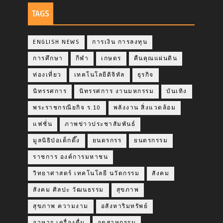
TAGS
ENGLISH NEWS
การเงิน การลงทุน
การศึกษา
กีฬา
เกษตร
คืนคุณแผ่นดิน
ท่องเที่ยว
เทคโนโลยีดิจิทัล
ธุรกิจ
นิทรรศการ
นิทรรศการ งานมหกรรม
บันเทิง
พระราชกรณียกิจ ร.10
พลังงาน สิ่งแวดล้อม
แฟชั่น
ภาพข่าวประชาสัมพันธ์
มูลนิธิป่อเต็กตึ๊ง
ยนตรกรร
ยนตรกรรม
ราชการ องค์การมหาชน
วิทยาศาสตร์ เทคโนโลยี นวัตกรรม
สังคม
สังคม ศิลปะ วัฒนธรรม
สุขภาพ
สุขภาพ ความงาม
อสังหาริมทรัพย์
อาหาร เครื่องดื่ม
อุตสาหกรรม