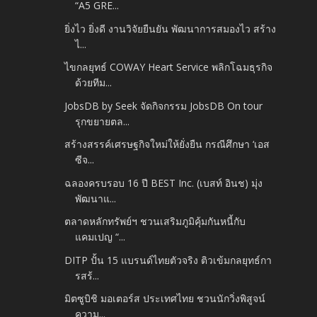
“A5 GRE...
ยิ่งไว ยิ่งดี งานวิจัยยืนยัน พัฒนาการสมองไว สร้าง
ไ...
ไขกลยุทธ์ COWAY Heart Service พลิกโฉมธุรกิจ
ด้วยทีม...
JobsDB by Seek จัดกิจกรรม JobsDB On tour
รุกขยายตล...
สร้างสรรค์เศรษฐกิจใหม่ให้ยั่งยืน กรณีศึกษา ‘เอส
ซีจ...
ฉลองครบรอบ 16 ปี BEST Inc. (เบสท์ อินช) มุ่ง
พัฒนาแ...
ตลาดหลักทรัพย์ฯ ชวนเสริมภูมิคุ้มกันหนี้กับ
แคมเปญ “...
DITP ปั้น 15 แบรนด์ไทยตัวจริง ติวเข้มกลยุทธ์กา
รสร้...
มิตซูบิชิ มอเตอร์ส ประเทศไทย ชวนนักวิ่งพิสูจน์
ความ...