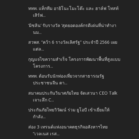
ททท. แท็กทีม อายิโนะโมะโต๊ะ และ ฮาล์ฟ โทสท์
เสิร์ฟ...
‘มิชลิน’ รับรางวัล ‘สุดยอดองค์กรดีเด่นที่น่าทำงา
นม...
สวพส. “คว้า 6 รางวัลเลิศรัฐ” ประจำปี 2566 เผย
แต่ล...
กุญแจไขความสำเร็จ โครงการพัฒนาพื้นที่สูงแบบ
โครงการ...
ททท. ต้อนรับนักท่องเที่ยวจากสาธารณรัฐ
ประชาชนจีน ตา...
สมาคมประกันวินาศภัยไทย จัดเสวนา CEO Talk
เจาะลึก C...
ประกันภัยไทยวิวัฒน์ ร่วม ยูโอบี เข้าเยี่ยมให้
กำลัง...
ส่อง 3 เทรนด์แห่งอนาคตธุรกิจอสังหาฯไทย
“เวลเนส เรส...