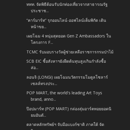
ททท. จัดพิธีต้อนรับนักท่องเที่ยวจากสาธารณรัฐ
ประชาช...
“คาร์มาร์ท” รุกออนไลน์-ออฟไลน์เต็มพิกัด เดิน
หน้าขย...
เผยโฉม 4 หนุ่มสุดยอด Gen Z Ambassadors ใน
โครงการ F...
TCMC รับมอบรางวัลผู้ช่วยเหลือราชการกรมป่าไม้
SCB EIC ชี้อสังหาฯยังฝืดต้นทุนสูงเกินกำลังซื้อ
ส่อ...
ลอนจิ (LONGi) เผยโฉมนวัตกรรมโมดูลโซลาร์
เซลล์ทรงประ...
POP MART, the world's leading Art Toys
brand, anno...
ป๊อปมาร์ท (POP MART) กล่องสุ่มอาร์ตทอยยอดนิ
ยมอันดั...
ตลาดหลักทรัพย์ฯ จับมือแบงก์ชาติ ภาคใต้ จัด