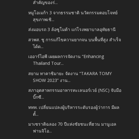
สำคัญของร่...
หมูโอเมก้า 3 จากธรรมชาติ นวัตกรรมตอบโจทย์
สุขภาพเชิ...
ส่งมอบรถ 3 ล้อซูโมต้า แก่โรงพยาบาลอุทัยธานี
สวพส. ชู การแก้ไขความยากจน บนพื้นที่สูง สำเร็จ
ได้ด...
เออาร์ไอพี เผยผลการจัดงาน “Enhancing
Thailand Tour...
สยาม ทาคาชิมายะ จัดงาน “TAKARA TOMY
SHOW 2023” งาน...
สภาอุตสาหกรรมอาหารทะเลนอร์เวย์ (NSC) จับมือ
บิ๊กซี...
ททท. เปลี่ยนแปลงผู้บริหารระดับรองผู้ว่าการ มีผล
ตั้...
มาเซราติฉลอง 70 ปีแห่งชัยชนะที่ฮวน มานูเอล
ฟานจิโอ...