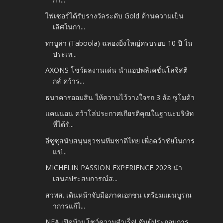
ไฟเซอร์ได้รับรางวัลระดับ Gold ด้านความเป็น
เลิศในกา...
ทาบูล่า (Taboola) ฉลองยิ่งใหญ่ครบรอบ 10 ปี ใน
ประเท...
AXONS โชว์ผลงานเด่น นำแอปพลิเคชั่นโลจิสติ
กส์ คว้าร...
ธนาคารออมสิน ให้ความไว้วางใจรถ 3 ล้อ ซูโมต้า
แคนนอน คว้าโล่ประกาศเกียรติคุณในฐานะบริษัท
ที่ได้รั...
อีซูซุสนับสนุนยุวชนทีมชาติไทย เพื่อคว้าชัยในการ
แข่...
MICHELIN PASSION EXPERIENCE 2023 นำ
เสนอประสบการณ์ส...
สวพส. เดินหน้าจับมือภาคเอกชน เตรียมแผนบูรณ
าการแก้ไ...
NEA เปิดบ้านโชว์ความสำเร็จ! ดันผู้ประกอบการ