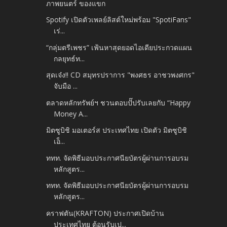
ภาพยนตร์ ของแขก
Spotify เปิดตัวเพลย์ลิสต์ใหม่พร้อม "SpotiFans"
เร่...
“กลุ่มตรีเพชร” เฟ้นหาสุดยอดไอเดียประกวดแผน
กลยุทธ์ท...
สุดเจ๋ง!! CD สมุทรปราการ "พงศธร อาชวพงศกร"
จับมือ ...
ตลาดหลักทรัพย์ฯ ชวนตอบปั๊ปรับเลยกับ “Happy
Money A...
มิตซูบิชิ มอเตอร์ส ประเทศไทย เปิดตัว มิตซูบิชิ
เอ็...
ททท. จัดพิธีมอบประกาศนียบัตรผู้ผ่านการอบรม
หลักสูตร...
ททท. จัดพิธีมอบประกาศนียบัตรผู้ผ่านการอบรม
หลักสูตร...
คราฟตัน(KRAFTON) ประกาศเปิดบ้าน
ประเทศไทย ต้อนรับเป...