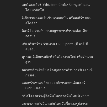
เผยโฉมแล้ว!! “Whizdom Craftz Samyan” คอน
โดแนวคิดให...
อิเกียชวนฉลองวันซินนามอนบัน พร้อมเสิร์ฟขนม
สไตล์สวี...
ดิอาจิโอ ร่วมกับ กองบัญชาการตำรวจท่องเที่ยว
จัดอบร...
เต้ย จรินทร์พร ร่วมงาน CRC Sports (ซี อาร์ ซี
สปอร...
มูราตะ อิเล็กทรอนิกส์ เปิดโรงงานใหม่ เพิ่มจำนวน
ฐาน...
ตลาดหลักทรัพย์ฯ สร้างบุคลากรด้านการวิเคราะห์
การเงิ...
แอสตร้าเซนเนก้าและองค์การแพลนอินเตอร์
เนชั่นแนล ปร...
“เปิดโครงสร้างผู้ถือหุ้นในตลาดหุ้นไทย ปี 2566”
สมาคมประกันวินาศภัยไทย จัดชี้แจงสรุปสาระ