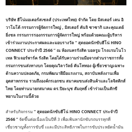
บริษัท ฮีโน่มอเตอร์สเซลส์ (ประเทศไทย) จำกัด โดย มิสเตอร์ เคน อิ
วาโมโต้ กรรมการผู้จัดการใหญ่ , มิสเตอร์ คันจิ ซาซากิ และคุณเดย์
ยิ่งชล กรรมการรองกรรมการผู้จัดการใหญ่ พร้อมด้วยคณะผู้บริหาร
เข้าร่วมงานประกาศผลและมอบรางวัล “ สุดยอดนักขับฮีโน่ HINO
CONNECT ประจำปี 2566 ” ณ ห้องนครรังสิต บอลรูม โรงแรมโนโว
เทล ฟิวเจอร์พาร์ค รังสิต โดยได้รับความร่วมมือจากส่วนราชการทั้ง
กรมการขนส่งทางบก โดยคุณวิลาวัลย์ คันโททอง ผู้เชี่ยวชาญเฉพาะ
ด้านความปลอดภัย, กรมพัฒนาฝีมือแรงงาน, สถาบันพลังงานเพื่อ
อุตสาหกรรม รวมถึงองค์กรเอกชน สมาคมขนส่งสินค้าและโลจิสติกส์
ไทย โดยท่านนายกสมาคม ดร.ปิยะนุช สัมฤทธิ์ เข้าร่วมเป็นสักขี
พยานในงานนี้ด้วย
สำหรับกิจกรรม
“ สุดยอดนักขับฮีโน่ HINO CONNECT ประจำปี
2566 ”
จัดขึ้นต่อเนื่องเป็นปีที่ 3 เพื่อเฟ้นหานักขับรถบรรทุกที่
เชี่ยวชาญทั้งการขับขี่ เและมีประสิทธิภาพในการขับประหยัดน้ำมัน