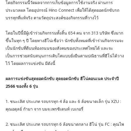
โดยกิจกรรมนี้วัดผลจากการเก็บข้อมูลการใช้งานจริง ผ่านการ
ประมวลผล โดยอุปกรณ์ Hino Connect เพื่อให้ได้สุดยอดนักขับรถ
บรรทุกที่แท้จริง ตามวัตถุประสงค์ของกิจกรรมที่วางไว้
โดยในปีนี้มีผู้เข้าร่วมกิจกรรมทั้งสิ้น 654 คน จาก 313 บริษัท ซึ่งมาก
ขึ้นในทุก ๆ ปี โดยทางฮีโน่เชื่อว่า นักขับทั้งหมดที่เข้าร่วมกิจกรรมจะ
เป็นนักขับที่ดีบนท้องถนนของสังคมของประเทศไทยได้ และจะ
เป็นการช่วยสนับสนุนการเติบโตแบบยั่งยืนตามปณิธานที่ฮีโน่ได้วาง
ไว้ โดยผลการแข่งขัน มีดังนี้
ผลการแข่งขันสุดยอดนักขับ สุดยอดนักขับ ฮีโน่คอนเนค ประจำปี
2566 ของทั้ง 6 รุ่น
1. ชนะเลิศ ประเภท รถบรรทุก 4 ล้อ และ 6 ล้อขนาดเล็ก รุ่น XZU :
คุณอดุลย์ กำมา จาก บมจ.เพรซิเดนท์ เบเกอรี่
2. ชนะเลิศ ประเภท รถบรรทุก 6 ล้อขนาดกลาง ฮีโน่ รุ่น FC : คุณไพ