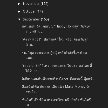
November
(172)
►
October
(149)
►
September
(165)
▼
แคนนอน จัดแคมเปญ “Happy Holiday” รับหยุด
ยาว ฟรี! บ...
“คิง เพาเวอร์” เปิดร้านค้าใหม่ พร้อมต้อนรับลูก
ค้าน...
รพ. วิมุต เจาะตลาดผู้หญิงหลังกำลังซื้อพุ่ง! ผุด
แคม...
“เดอะ ปาร์ค” โครงการแห่งแรกในประเทศไทย ที่
ได้รับกา...
อิเกียขนทัพสินค้าขายดี ส่งโปรฯ ‘ช้อปวันนี้ คุ้มกว่...
ลือสนั่น!!พีท-กันตพร เดินหน้า Make Money จัด
งานวิว...
ซันโทรี่ เป๊ปซี่โค ประเทศไทย ผนึกกำลัง ซันโทรี่
เบ...