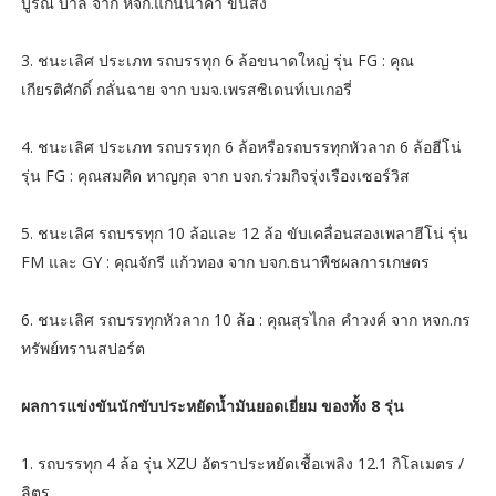
บูรณ์ บาลี จาก หจก.แก่นนาคำ ขนส่ง
3. ชนะเลิศ ประเภท รถบรรทุก 6 ล้อขนาดใหญ่ รุ่น FG : คุณ
เกียรติศักดิ์ กลั่นฉาย จาก บมจ.เพรสซิเดนท์เบเกอรี่
4. ชนะเลิศ ประเภท รถบรรทุก 6 ล้อหรือรถบรรทุกหัวลาก 6 ล้อฮีโน่
รุ่น FG : คุณสมคิด หาญกุล จาก บจก.ร่วมกิจรุ่งเรืองเซอร์วิส
5. ชนะเลิศ รถบรรทุก 10 ล้อและ 12 ล้อ ขับเคลื่อนสองเพลาฮีโน่ รุ่น
FM และ GY : คุณจักรี แก้วทอง จาก บจก.ธนาพืชผลการเกษตร
6. ชนะเลิศ รถบรรทุกหัวลาก 10 ล้อ : คุณสุรไกล คำวงค์ จาก หจก.กร
ทรัพย์ทรานสปอร์ต
ผลการแข่งขันนักขับประหยัดน้ำมันยอดเยี่ยม ของทั้ง 8 รุ่น
1. รถบรรทุก 4 ล้อ รุ่น XZU อัตราประหยัดเชื้อเพลิง 12.1 กิโลเมตร /
ลิตร