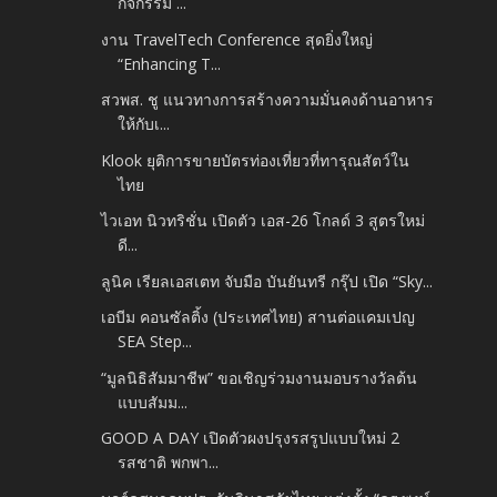
กิจกรรม ...
งาน TravelTech Conference สุดยิ่งใหญ่
“Enhancing T...
สวพส. ชู แนวทางการสร้างความมั่นคงด้านอาหาร
ให้กับเ...
Klook ยุติการขายบัตรท่องเที่ยวที่ทารุณสัตว์ใน
ไทย
ไวเอท นิวทริชั่น เปิดตัว เอส-26 โกลด์ 3 สูตรใหม่
ดี...
ลูนิค เรียลเอสเตท จับมือ บันยันทรี กรุ๊ป เปิด “Sky...
เอบีม คอนซัลติ้ง (ประเทศไทย) สานต่อแคมเปญ
SEA Step...
“มูลนิธิสัมมาชีพ” ขอเชิญร่วมงานมอบรางวัลต้น
แบบสัมม...
GOOD A DAY เปิดตัวผงปรุงรสรูปแบบใหม่ 2
รสชาติ พกพา...