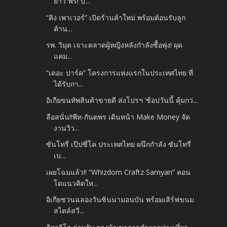
ยาว ฟรี! บ...
“คิง เพาเวอร์” เปิดร้านค้าใหม่ พร้อมต้อนรับลูก
ค้าน...
รพ. วิมุต เจาะตลาดผู้หญิงหลังกำลังซื้อพุ่ง! ผุด
แคม...
“เดอะ ปาร์ค” โครงการแห่งแรกในประเทศไทย ที่
ได้รับกา...
อิเกียขนทัพสินค้าขายดี ส่งโปรฯ ‘ช้อปวันนี้ คุ้มกว่...
ลือสนั่น!!พีท-กันตพร เดินหน้า Make Money จัด
งานวิว...
ซันโทรี่ เป๊ปซี่โค ประเทศไทย ผนึกกำลัง ซันโทรี่
เบ...
เผยโฉมแล้ว!! “Whizdom Craftz Samyan” คอน
โดแนวคิดให...
อิเกียชวนฉลองวันซินนามอนบัน พร้อมเสิร์ฟขนม
สไตล์สวี...