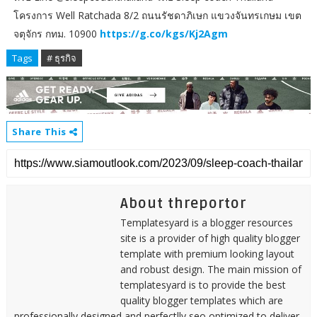
โครงการ Well Ratchada 8/2 ถนนรัชดาภิเษก แขวงจันทรเกษม เขต
จตุจักร กทม. 10900
https://g.co/kgs/Kj2Agm
Tags
# ธุรกิจ
Share This
About threportor
Templatesyard is a blogger resources
site is a provider of high quality blogger
template with premium looking layout
and robust design. The main mission of
templatesyard is to provide the best
quality blogger templates which are
professionally designed and perfectlly seo optimized to deliver