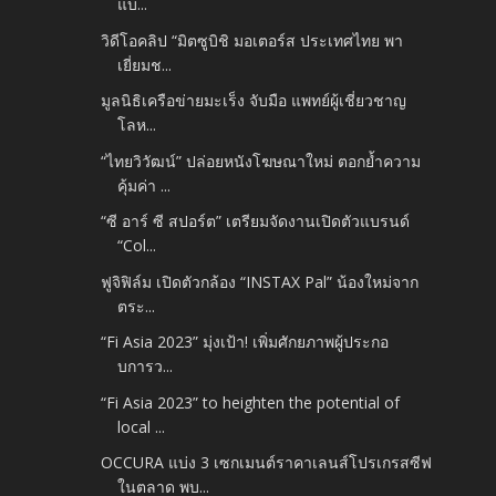
แบ...
วิดีโอคลิป “มิตซูบิชิ มอเตอร์ส ประเทศไทย พา
เยี่ยมช...
มูลนิธิเครือข่ายมะเร็ง จับมือ แพทย์ผู้เชี่ยวชาญ
โลห...
“ไทยวิวัฒน์” ปล่อยหนังโฆษณาใหม่ ตอกย้ำความ
คุ้มค่า ...
“ซี อาร์ ซี สปอร์ต” เตรียมจัดงานเปิดตัวแบรนด์
“Col...
ฟูจิฟิล์ม เปิดตัวกล้อง “INSTAX Pal” น้องใหม่จาก
ตระ...
“Fi Asia 2023” มุ่งเป้า! เพิ่มศักยภาพผู้ประกอ
บการว...
“Fi Asia 2023” to heighten the potential of
local ...
OCCURA แบ่ง 3 เซกเมนต์ราคาเลนส์โปรเกรสซีฟ
ในตลาด พบ...