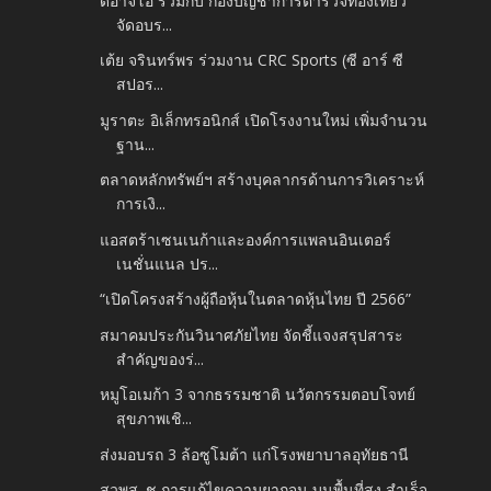
ดิอาจิโอ ร่วมกับ กองบัญชาการตำรวจท่องเที่ยว
จัดอบร...
เต้ย จรินทร์พร ร่วมงาน CRC Sports (ซี อาร์ ซี
สปอร...
มูราตะ อิเล็กทรอนิกส์ เปิดโรงงานใหม่ เพิ่มจำนวน
ฐาน...
ตลาดหลักทรัพย์ฯ สร้างบุคลากรด้านการวิเคราะห์
การเงิ...
แอสตร้าเซนเนก้าและองค์การแพลนอินเตอร์
เนชั่นแนล ปร...
“เปิดโครงสร้างผู้ถือหุ้นในตลาดหุ้นไทย ปี 2566”
สมาคมประกันวินาศภัยไทย จัดชี้แจงสรุปสาระ
สำคัญของร่...
หมูโอเมก้า 3 จากธรรมชาติ นวัตกรรมตอบโจทย์
สุขภาพเชิ...
ส่งมอบรถ 3 ล้อซูโมต้า แก่โรงพยาบาลอุทัยธานี
สวพส. ชู การแก้ไขความยากจน บนพื้นที่สูง สำเร็จ