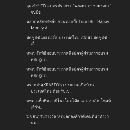
สุดเจ๋ง!! CD สมุทรปราการ "พงศธร อาชวพงศกร"
จับมือ ...
ตลาดหลักทรัพย์ฯ ชวนตอบปั๊ปรับเลยกับ “Happy
Money A...
มิตซูบิชิ มอเตอร์ส ประเทศไทย เปิดตัว มิตซูบิชิ
เอ็...
ททท. จัดพิธีมอบประกาศนียบัตรผู้ผ่านการอบรม
หลักสูตร...
ททท. จัดพิธีมอบประกาศนียบัตรผู้ผ่านการอบรม
หลักสูตร...
คราฟตัน(KRAFTON) ประกาศเปิดบ้าน
ประเทศไทย ต้อนรับเป...
ททท. แท็กทีม อายิโนะโมะโต๊ะ และ ฮาล์ฟ โทสท์
เสิร์ฟ...
‘มิชลิน’ รับรางวัล ‘สุดยอดองค์กรดีเด่นที่น่าทำงา
นม...