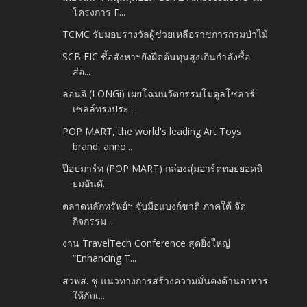
โครงการ F...
TCMC รับมอบรางวัลผู้ช่วยเหลือราชการกรมป่าไม้
SCB EIC ชี้อสังหาฯยังฝืดต้นทุนสูงเกินกำลังซื้อ
ส่อ...
ลอนจิ (LONGi) เผยโฉมนวัตกรรมโมดูลโซลาร์
เซลล์ทรงประ...
POP MART, the world's leading Art Toys
brand, anno...
ป๊อปมาร์ท (POP MART) กล่องสุ่มอาร์ตทอยยอดนิ
ยมอันดั...
ตลาดหลักทรัพย์ฯ จับมือแบงก์ชาติ ภาคใต้ จัด
กิจกรรม ...
งาน TravelTech Conference สุดยิ่งใหญ่
“Enhancing T...
สวพส. ชู แนวทางการสร้างความมั่นคงด้านอาหาร
ให้กับเ...