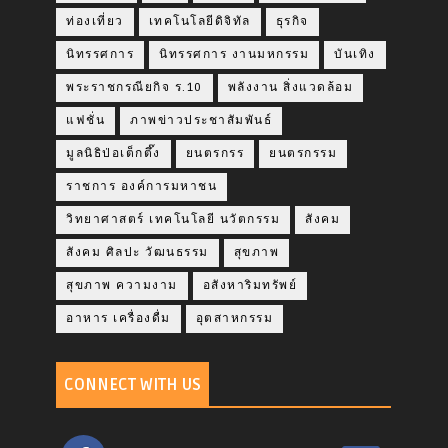
ท่องเที่ยว
เทคโนโลยีดิจิทัล
ธุรกิจ
นิทรรศการ
นิทรรศการ งานมหกรรม
บันเทิง
พระราชกรณียกิจ ร.10
พลังงาน สิ่งแวดล้อม
แฟชั่น
ภาพข่าวประชาสัมพันธ์
มูลนิธิป่อเต็กตึ๊ง
ยนตรกรร
ยนตรกรรม
ราชการ องค์การมหาชน
วิทยาศาสตร์ เทคโนโลยี นวัตกรรม
สังคม
สังคม ศิลปะ วัฒนธรรม
สุขภาพ
สุขภาพ ความงาม
อสังหาริมทรัพย์
อาหาร เครื่องดื่ม
อุตสาหกรรม
CONNECT WITH US