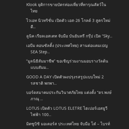
Klook ยุติการขายบัตรท่องเที่ยวที่ทารุณสัตว์ใน
ไทย
ไวเอท นิวทริชั่น เปิดตัว เอส-26 โกลด์ 3 สูตรใหม่
ดี...
ลูนิค เรียลเอสเตท จับมือ บันยันทรี กรุ๊ป เปิด “Sky...
เอบีม คอนซัลติ้ง (ประเทศไทย) สานต่อแคมเปญ
SEA Step...
“มูลนิธิสัมมาชีพ” ขอเชิญร่วมงานมอบรางวัลต้น
แบบสัมม...
GOOD A DAY เปิดตัวผงปรุงรสรูปแบบใหม่ 2
รสชาติ พกพา...
บอร์ดสมาคมประกันวินาศภัยไทย แต่งตั้ง “ดร.พงษ์
ภาณุ ...
LOTUS เปิดตัว LOTUS ELETRE ไฮเปอร์เอสยูวี
ไฟฟ้า 100...
มิตซูบิชิ มอเตอร์ส ประเทศไทย จับมือ โต๋ – ไบรท์