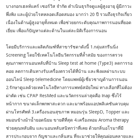
บางกอกเฮลท์แคร์ เซอร์วิส จำกัด ดำเนินธุรกิจดูแลผู้สูงอายุ ผู้มีภาวะ
พึ่งพิง และผู้ป่วยโรคหลอดเลือดสมอง มากว่า 20 ปี รวมถึงธุรกิจเกี่ยว
เนื่องในด้านผู้สูงอายุทั้งหมด เพื่อช่วยยกระดับคุณภาพการนอนที่ยอด
เยี่ยม เพื่อแก้ปัญหาแต่ละด้านในแต่ละมิติเรื่องการนอน
โดยมีบริการและผลิตภัณฑ์ที่สาขารัชดาดังนี้ 1.กลุ่มสกรีนนิ่ง
Screening โดยใช้เทคโนโลยีนวัตกรรมที่ล้ำสมัย ของการตรวจ
คุณภาพการนอนหลับที่บ้าน Sleep test at home (Type3) ลดการรอ
คอย ลดการเดินทางรับเครื่องตรวจได้ที่บ้าน และฟังผลผ่านระบบ
ออนไลน์ Sleep telemedicine โดยแพทย์ผู้เชี่ยวชาญด้านการนอน
2.รักษาดูแลด้วยเทคโนโลยีทางการแพทย์สมัยใหม่ ทางเลือกที่ไม่ต้อง
ผ่าตัด เช่น CPAP ResMed และนวัตกรรมล่าสุดคือ Inap ซึ่งไร้
หน้ากาก ขนาดเล็กพกพาสะดวก และมาพร้อมแอปพลิเคชันควบคุม
ผ่านโทรศัพท์ 3.เครื่องนอนสุขภาพ หมอนรุ่น SleepD, Topper และ
หมอนข้างม้าน้ำยอดนิยม ขายดีที่สุด 4.เครื่องหอม Aroma therapy
ช่วยคุณหลับฝัน และนอนหลับสนิทกว่าที่เคย ด้วยกลิ่นอโรมาที่มี
สารประกอบจาก กัญชาและกลิ่นสน ที่จะมาช่วยให้คุณผ่อนคลายและ