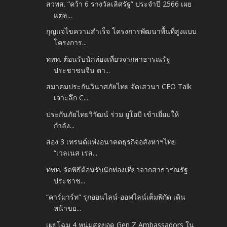
สวพส. “คว้า 6 รางวัลเลิศรัฐ” ประจำปี 2566 เผย
แต่ล...
กุญแจไขความสำเร็จ โครงการพัฒนาพื้นที่สูงแบบ
โครงการ...
ททท. ต้อนรับนักท่องเที่ยวจากสาธารณรัฐ
ประชาชนจีน ตา...
สมาคมประกันวินาศภัยไทย จัดเสวนา CEO Talk
เจาะลึก C...
ประกันภัยไทยวิวัฒน์ ร่วม ยูโอบี เข้าเยี่ยมให้
กำลัง...
ส่อง 3 เทรนด์แห่งอนาคตธุรกิจอสังหาฯไทย
“เวลเนส เรส...
ททท. จัดพิธีต้อนรับนักท่องเที่ยวจากสาธารณรัฐ
ประชาช...
“คาร์มาร์ท” รุกออนไลน์-ออฟไลน์เต็มพิกัด เดิน
หน้าขย...
เผยโฉม 4 หนุ่มสุดยอด Gen Z Ambassadors ใน