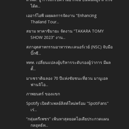
ได้ด...
เออาร์ไอพี เผยผลการจัดงาน “Enhancing
Thailand Tour...
สยาม ทาคาชิมายะ จัดงาน “TAKARA TOMY
SHOW 2023” งาน...
สภาอุตสาหกรรมอาหารทะเลนอร์เวย์ (NSC) จับมือ
บิ๊กซี...
ททท. เปลี่ยนแปลงผู้บริหารระดับรองผู้ว่าการ มีผล
ตั้...
มาเซราติฉลอง 70 ปีแห่งชัยชนะที่ฮวน มานูเอล
ฟานจิโอ...
ภาพยนตร์ ของแขก
Spotify เปิดตัวเพลย์ลิสต์ใหม่พร้อม "SpotiFans"
เร่...
“กลุ่มตรีเพชร” เฟ้นหาสุดยอดไอเดียประกวดแผน
กลยุทธ์ท...