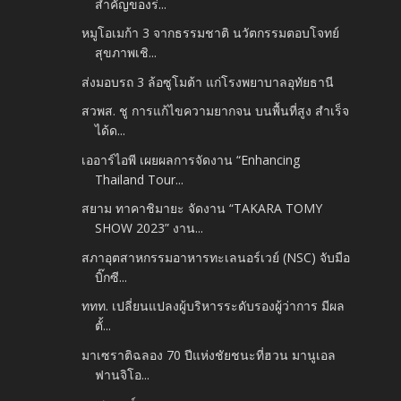
สำคัญของร่...
หมูโอเมก้า 3 จากธรรมชาติ นวัตกรรมตอบโจทย์
สุขภาพเชิ...
ส่งมอบรถ 3 ล้อซูโมต้า แก่โรงพยาบาลอุทัยธานี
สวพส. ชู การแก้ไขความยากจน บนพื้นที่สูง สำเร็จ
ได้ด...
เออาร์ไอพี เผยผลการจัดงาน “Enhancing
Thailand Tour...
สยาม ทาคาชิมายะ จัดงาน “TAKARA TOMY
SHOW 2023” งาน...
สภาอุตสาหกรรมอาหารทะเลนอร์เวย์ (NSC) จับมือ
บิ๊กซี...
ททท. เปลี่ยนแปลงผู้บริหารระดับรองผู้ว่าการ มีผล
ตั้...
มาเซราติฉลอง 70 ปีแห่งชัยชนะที่ฮวน มานูเอล
ฟานจิโอ...