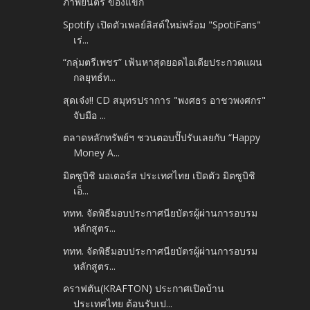
ภาพยนตร์ ของแขก
Spotify เปิดตัวเพลย์ลิสต์ใหม่พร้อม "SpotiFans"
เร่...
“กลุ่มตรีเพชร” เฟ้นหาสุดยอดไอเดียประกวดแผน
กลยุทธ์ท...
สุดเจ๋ง!! CD สมุทรปราการ "พงศธร อาชวพงศกร"
จับมือ ...
ตลาดหลักทรัพย์ฯ ชวนตอบปั๊ปรับเลยกับ “Happy
Money A...
มิตซูบิชิ มอเตอร์ส ประเทศไทย เปิดตัว มิตซูบิชิ
เอ็...
ททท. จัดพิธีมอบประกาศนียบัตรผู้ผ่านการอบรม
หลักสูตร...
ททท. จัดพิธีมอบประกาศนียบัตรผู้ผ่านการอบรม
หลักสูตร...
คราฟตัน(KRAFTON) ประกาศเปิดบ้าน
ประเทศไทย ต้อนรับเป...