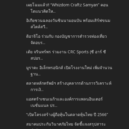
เผยโฉมแล้ว!! “Whizdom Craftz Samyan” คอน
โดแนวคิดให...
อิเกียชวนฉลองวันซินนามอนบัน พร้อมเสิร์ฟขนม
สไตล์สวี...
ดิอาจิโอ ร่วมกับ กองบัญชาการตำรวจท่องเที่ยว
จัดอบร...
เต้ย จรินทร์พร ร่วมงาน CRC Sports (ซี อาร์ ซี
สปอร...
มูราตะ อิเล็กทรอนิกส์ เปิดโรงงานใหม่ เพิ่มจำนวน
ฐาน...
ตลาดหลักทรัพย์ฯ สร้างบุคลากรด้านการวิเคราะห์
การเงิ...
แอสตร้าเซนเนก้าและองค์การแพลนอินเตอร์
เนชั่นแนล ปร...
“เปิดโครงสร้างผู้ถือหุ้นในตลาดหุ้นไทย ปี 2566”
สมาคมประกันวินาศภัยไทย จัดชี้แจงสรุปสาระ