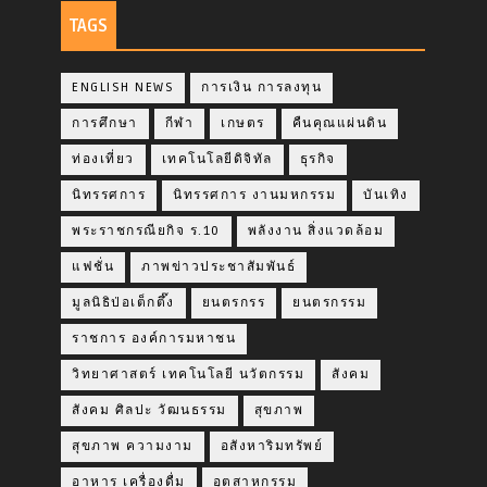
TAGS
ENGLISH NEWS
การเงิน การลงทุน
การศึกษา
กีฬา
เกษตร
คืนคุณแผ่นดิน
ท่องเที่ยว
เทคโนโลยีดิจิทัล
ธุรกิจ
นิทรรศการ
นิทรรศการ งานมหกรรม
บันเทิง
พระราชกรณียกิจ ร.10
พลังงาน สิ่งแวดล้อม
แฟชั่น
ภาพข่าวประชาสัมพันธ์
มูลนิธิป่อเต็กตึ๊ง
ยนตรกรร
ยนตรกรรม
ราชการ องค์การมหาชน
วิทยาศาสตร์ เทคโนโลยี นวัตกรรม
สังคม
สังคม ศิลปะ วัฒนธรรม
สุขภาพ
สุขภาพ ความงาม
อสังหาริมทรัพย์
อาหาร เครื่องดื่ม
อุตสาหกรรม