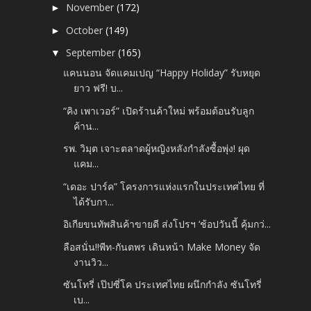
November
(172)
►
October
(149)
►
September
(165)
▼
แคนนอน จัดแคมเปญ “Happy Holiday” รับหยุด
ยาว ฟรี! บ...
“คิง เพาเวอร์” เปิดร้านค้าใหม่ พร้อมต้อนรับลูก
ค้าน...
รพ. วิมุต เจาะตลาดผู้หญิงหลังกำลังซื้อพุ่ง! ผุด
แคม...
“เดอะ ปาร์ค” โครงการแห่งแรกในประเทศไทย ที่
ได้รับกา...
อิเกียขนทัพสินค้าขายดี ส่งโปรฯ ‘ช้อปวันนี้ คุ้มกว่...
ลือสนั่น!!พีท-กันตพร เดินหน้า Make Money จัด
งานวิว...
ซันโทรี่ เป๊ปซี่โค ประเทศไทย ผนึกกำลัง ซันโทรี่
เบ...