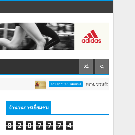
ททท. ชวนสัมผัสพลังแห่งศรัทธา ร่วมงาน 
ภาพข่าวประชาสัมพันธ์
จำนวนการเยี่ยมชม
8
2
0
7
7
7
4