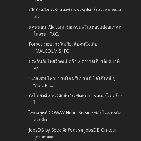
เป๊ะปังอลังเว่อร์! ส่องพาเหรดซุปตาร์แนวหน้าของ
เมือ...
แคนนอน เปิดโลกนวัตกรรมพรินเตอร์แห่งอนาคต
ในงาน “PAC...
Forbes มอบรางวัลเกียรติยศหนึ่งเดียว
"MALCOLM S. FO...
ประกันภัยไทยวิวัฒน์ คว้า 2 รางวัลเกียรติยศ เวที
Pr...
“แอสเซท ไฟว์” ปรับโฉมรีแบรนด์-โลโก้ใหม่ ชู
“A5 GRE...
ยิ่งไว ยิ่งดี งานวิจัยยืนยัน พัฒนาการสมองไว สร้าง
ไ...
ไขกลยุทธ์ COWAY Heart Service พลิกโฉมธุรกิจ
ด้วยทีม...
JobsDB by Seek จัดกิจกรรม JobsDB On tour
รุกขยายตล...