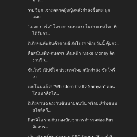
รพ. วิมุต เจาะตลาดผู้หญิงหลังกำลังซื้อพุ่ง! ผุด
แคม...
“เดอะ ปาร์ค” โครงการแห่งแรกในประเทศไทย ที่
ได้รับกา...
อิเกียขนทัพสินค้าขายดี ส่งโปรฯ ‘ช้อปวันนี้ คุ้มกว่...
ลือสนั่น!!พีท-กันตพร เดินหน้า Make Money จัด
งานวิว...
ซันโทรี่ เป๊ปซี่โค ประเทศไทย ผนึกกำลัง ซันโทรี่
เบ...
เผยโฉมแล้ว!! “Whizdom Craftz Samyan” คอน
โดแนวคิดให...
อิเกียชวนฉลองวันซินนามอนบัน พร้อมเสิร์ฟขนม
สไตล์สวี...
ดิอาจิโอ ร่วมกับ กองบัญชาการตำรวจท่องเที่ยว
จัดอบร...
เต้ย จรินทร์พร ร่วมงาน CRC Sports (ซี อาร์ ซี