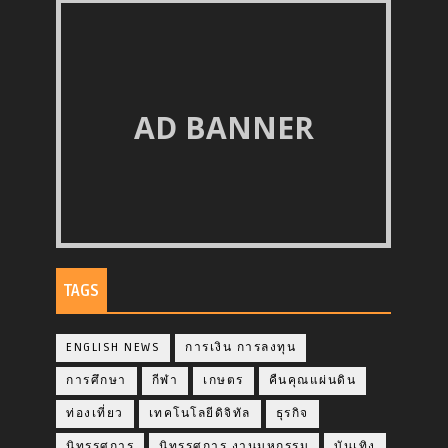
AD BANNER
TAGS
ENGLISH NEWS
การเงิน การลงทุน
การศึกษา
กีฬา
เกษตร
คืนคุณแผ่นดิน
ท่องเที่ยว
เทคโนโลยีดิจิทัล
ธุรกิจ
นิทรรศการ
นิทรรศการ งานมหกรรม
บันเทิง