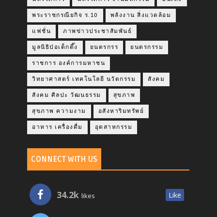
พระราชกรณียกิจ ร.10
พลังงาน สิ่งแวดล้อม
แฟชั่น
ภาพข่าวประชาสัมพันธ์
มูลนิธิป่อเต็กตึ๊ง
ยนตรกรร
ยนตรกรรม
ราชการ องค์การมหาชน
วิทยาศาสตร์ เทคโนโลยี นวัตกรรม
สังคม
สังคม ศิลปะ วัฒนธรรม
สุขภาพ
สุขภาพ ความงาม
อสังหาริมทรัพย์
อาหาร เครื่องดื่ม
อุตสาหกรรม
CONNECT WITH US
34.2k
Like
likes