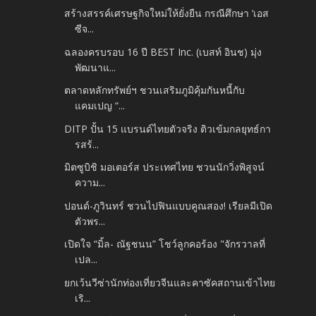
สร้างสรรค์เศรษฐกิจใหม่ให้ยั่งยืน กรณีศึกษา ‘เอส
ซีจ...
ฉลองครบรอบ 16 ปี BEST Inc. (เบสท์ อินช) มุ่ง
พัฒนาแ...
ตลาดหลักทรัพย์ฯ ชวนเสริมภูมิคุ้มกันหนี้กับ
แคมเปญ “...
DITP ปั้น 15 แบรนด์ไทยตัวจริง ติวเข้มกลยุทธ์กา
รสร้...
มิตซูบิชิ มอเตอร์ส ประเทศไทย ชวนนักวิ่งพิสูจน์
ความ...
ปอนด์-ภูวินทร์ ชวนไปฟินแบบคูณสอง! เรียลมีเปิด
ตัวพร...
เปิดใจ “มิ้ล- ณัฐชนน” โชว์ลูกคอร้อง "จักรวาลที่
เปล...
ยกเว้นวีซ่านักท่องเที่ยวจีนและคาซัคสถานเข้าไทย
เริ...