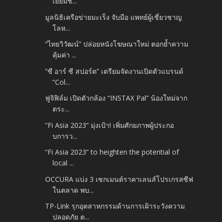
เยี่ยมช...
มูลนิธิเครือข่ายมะเร็ง จับมือ แพทย์ผู้เชี่ยวชาญ
โลห...
“ไทยวิวัฒน์” ปล่อยหนังโฆษณาใหม่ ตอกย้ำความ
คุ้มค่า ...
“ซี อาร์ ซี สปอร์ต” เตรียมจัดงานเปิดตัวแบรนด์
“Col...
ฟูจิฟิล์ม เปิดตัวกล้อง “INSTAX Pal” น้องใหม่จาก
ตระ...
“Fi Asia 2023” มุ่งเป้า! เพิ่มศักยภาพผู้ประกอ
บการว...
“Fi Asia 2023” to heighten the potential of
local ...
OCCURA แบ่ง 3 เซกเมนต์ราคาเลนส์โปรเกรสซีฟ
ในตลาด พบ...
TP-Link รุกอุตสาหกรรมด้านการเฝ้าระวังความ
ปลอดภัย ต...