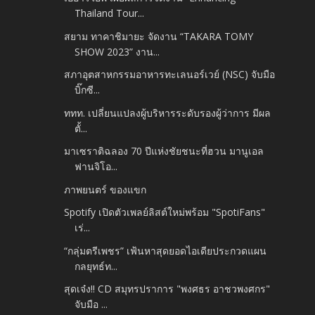
Thailand Tour...
สยาม ทาคาชิมายะ จัดงาน “TAKARA TOMY
SHOW 2023” งาน...
สภาอุตสาหกรรมอาหารทะเลนอร์เวย์ (NSC) จับมือ
บิ๊กซี...
ททท. เปลี่ยนแปลงผู้บริหารระดับรองผู้ว่าการ มีผล
ตั้...
มาเซราติฉลอง 70 ปีแห่งชัยชนะที่ฮวน มานูเอล
ฟานจิโอ...
ภาพยนตร์ ของแขก
Spotify เปิดตัวเพลย์ลิสต์ใหม่พร้อม "SpotiFans"
เร่...
“กลุ่มตรีเพชร” เฟ้นหาสุดยอดไอเดียประกวดแผน
กลยุทธ์ท...
สุดเจ๋ง!! CD สมุทรปราการ "พงศธร อาชวพงศกร"
จับมือ ...