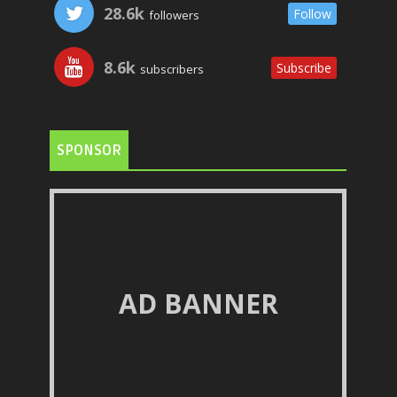
28.6k
Follow
followers
8.6k
Subscribe
subscribers
SPONSOR
AD BANNER