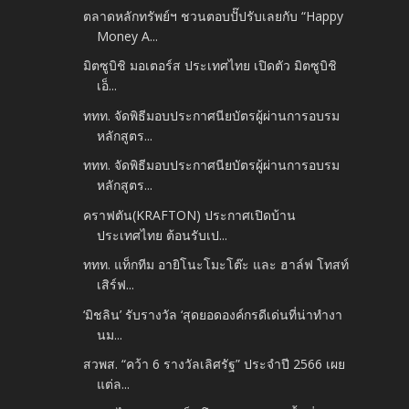
ตลาดหลักทรัพย์ฯ ชวนตอบปั๊ปรับเลยกับ “Happy
Money A...
มิตซูบิชิ มอเตอร์ส ประเทศไทย เปิดตัว มิตซูบิชิ
เอ็...
ททท. จัดพิธีมอบประกาศนียบัตรผู้ผ่านการอบรม
หลักสูตร...
ททท. จัดพิธีมอบประกาศนียบัตรผู้ผ่านการอบรม
หลักสูตร...
คราฟตัน(KRAFTON) ประกาศเปิดบ้าน
ประเทศไทย ต้อนรับเป...
ททท. แท็กทีม อายิโนะโมะโต๊ะ และ ฮาล์ฟ โทสท์
เสิร์ฟ...
‘มิชลิน’ รับรางวัล ‘สุดยอดองค์กรดีเด่นที่น่าทำงา
นม...
สวพส. “คว้า 6 รางวัลเลิศรัฐ” ประจำปี 2566 เผย
แต่ล...