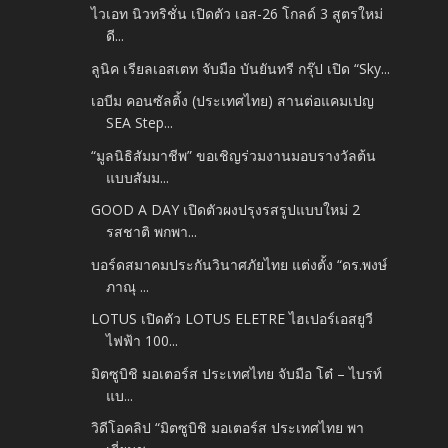
ไวเอท นิวทริชั่น เปิดตัว เอส-26 โกลด์ 3 สูตรใหม่
ดี...
ลูนิค เรียลเอสเตท จับมือ บันยันทรี กรุ๊ป เปิด “Sky...
เอบีม คอนซัลติ้ง (ประเทศไทย) สานต่อแคมเปญ
SEA Step...
“มูลนิธิสัมมาชีพ” ขอเชิญร่วมงานมอบรางวัลต้น
แบบสัมม...
GOOD A DAY เปิดตัวผงปรุงรสรูปแบบใหม่ 2
รสชาติ พกพา...
บอร์ดสมาคมประกันวินาศภัยไทย แต่งตั้ง “ดร.พงษ์
ภาณุ ...
LOTUS เปิดตัว LOTUS ELETRE ไฮเปอร์เอสยูวี
ไฟฟ้า 100...
มิตซูบิชิ มอเตอร์ส ประเทศไทย จับมือ โต๋ – ไบรท์
แบ...
วิดีโอคลิป “มิตซูบิชิ มอเตอร์ส ประเทศไทย พา