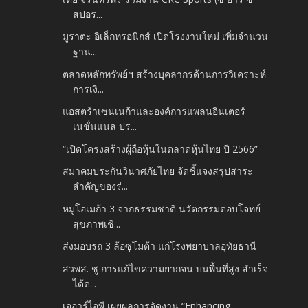
สปอร...
มูราตะ อิเล็กทรอนิกส์ เปิดโรงงานใหม่ เพิ่มจำนวน
ฐาน...
ตลาดหลักทรัพย์ฯ สร้างบุคลากรด้านการวิเคราะห์
การเงิ...
แอสตร้าเซนเนก้าและองค์การแพลนอินเตอร์
เนชั่นแนล ปร...
“เปิดโครงสร้างผู้ถือหุ้นในตลาดหุ้นไทย ปี 2566”
สมาคมประกันวินาศภัยไทย จัดชี้แจงสรุปสาระ
สำคัญของร่...
หมูโอเมก้า 3 จากธรรมชาติ นวัตกรรมตอบโจทย์
สุขภาพเชิ...
ส่งมอบรถ 3 ล้อซูโมต้า แก่โรงพยาบาลอุทัยธานี
สวพส. ชู การแก้ไขความยากจน บนพื้นที่สูง สำเร็จ
ได้ด...
เออาร์ไอพี เผยผลการจัดงาน “Enhancing