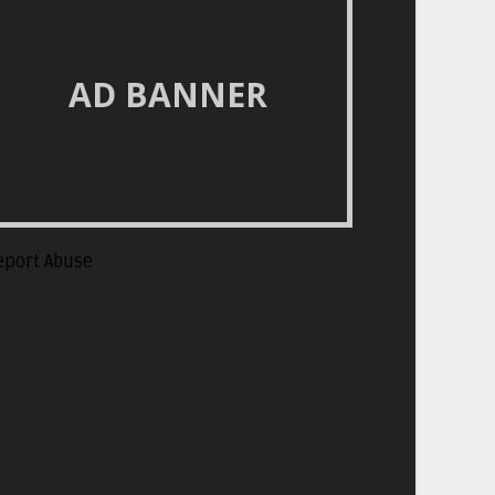
AD BANNER
eport Abuse