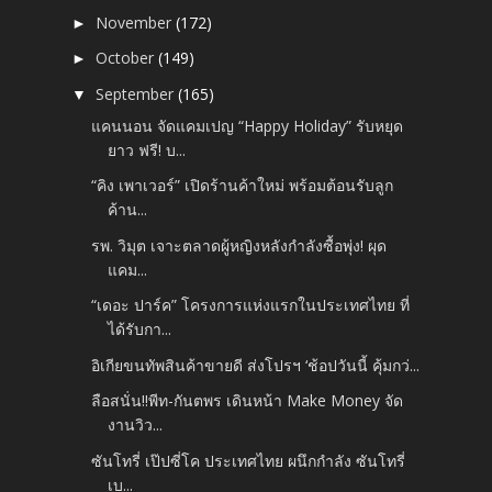
November
(172)
►
October
(149)
►
September
(165)
▼
แคนนอน จัดแคมเปญ “Happy Holiday” รับหยุด
ยาว ฟรี! บ...
“คิง เพาเวอร์” เปิดร้านค้าใหม่ พร้อมต้อนรับลูก
ค้าน...
รพ. วิมุต เจาะตลาดผู้หญิงหลังกำลังซื้อพุ่ง! ผุด
แคม...
“เดอะ ปาร์ค” โครงการแห่งแรกในประเทศไทย ที่
ได้รับกา...
อิเกียขนทัพสินค้าขายดี ส่งโปรฯ ‘ช้อปวันนี้ คุ้มกว่...
ลือสนั่น!!พีท-กันตพร เดินหน้า Make Money จัด
งานวิว...
ซันโทรี่ เป๊ปซี่โค ประเทศไทย ผนึกกำลัง ซันโทรี่
เบ...