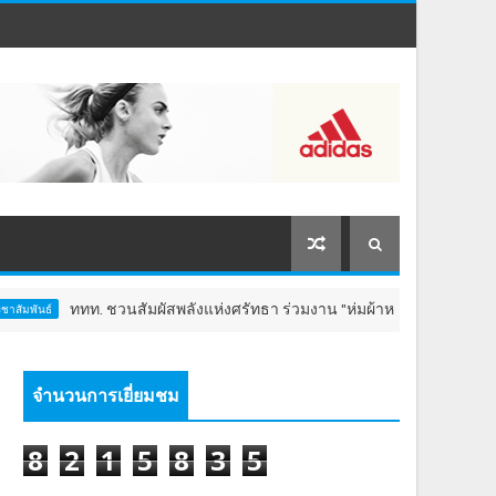
ททท. ชวนสัมผัสพลังแห่งศรัทธา ร่วมงาน "ห่มผ้าหลวงปู่ทวด ครั้งที่ 13 ปี 25
จำนวนการเยี่ยมชม
8
2
1
5
8
3
5