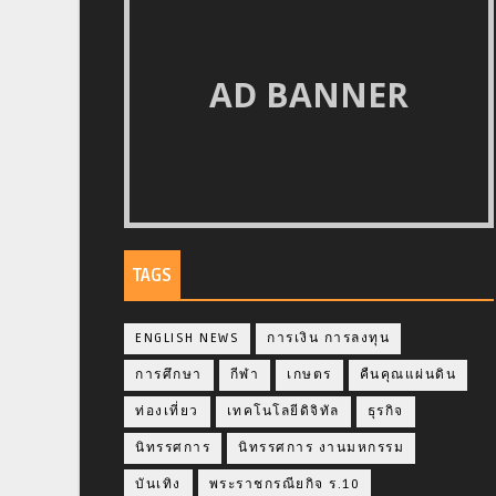
AD BANNER
TAGS
ENGLISH NEWS
การเงิน การลงทุน
การศึกษา
กีฬา
เกษตร
คืนคุณแผ่นดิน
ท่องเที่ยว
เทคโนโลยีดิจิทัล
ธุรกิจ
นิทรรศการ
นิทรรศการ งานมหกรรม
บันเทิง
พระราชกรณียกิจ ร.10