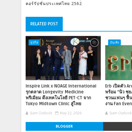
คอร์รัปชั่นประเทศไทย 2562
RELATED POST
ธุรกิจ
บันเทิง
Inspire Link x NOAGE International
Erb เปิดตัว A
รุกตลาด Longevity Medicine
พร้อม “นิว ช
พรีเมียม ดึงเทคโนโลยี PET-CT จาก
ชวนแฟนๆ ฟื้นต
Tokyo Midtown Clinic สู่ไทย
งาน Fan Event
Siam Outlook
May 22, 2026
Siam Outlook
BLOGGER