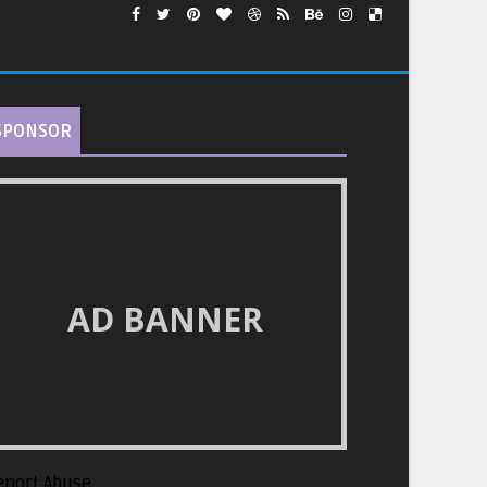
SPONSOR
AD BANNER
eport Abuse