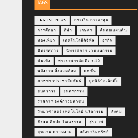
TAGS
ENGLISH NEWS
การเงิน การลงทุน
การศึกษา
กีฬา
เกษตร
คืนคุณแผ่นดิน
ท่องเที่ยว
เทคโนโลยีดิจิทัล
ธุรกิจ
นิทรรศการ
นิทรรศการ งานมหกรรม
บันเทิง
พระราชกรณียกิจ ร.10
พลังงาน สิ่งแวดล้อม
แฟชั่น
ภาพข่าวประชาสัมพันธ์
มูลนิธิป่อเต็กตึ๊ง
ยนตรกรร
ยนตรกรรม
ราชการ องค์การมหาชน
วิทยาศาสตร์ เทคโนโลยี นวัตกรรม
สังคม
สังคม ศิลปะ วัฒนธรรม
สุขภาพ
สุขภาพ ความงาม
อสังหาริมทรัพย์