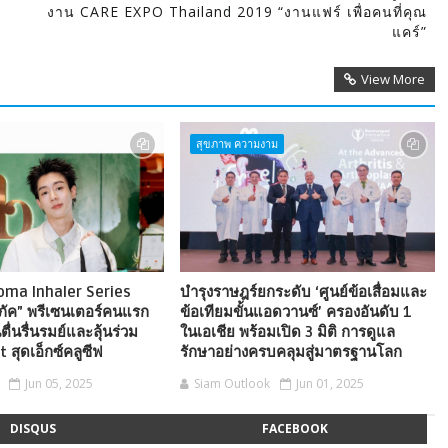
งาน CARE EXPO Thailand 2019 “งานแฟร์ เพื่อคนที่คุณ
แคร์”
View More
สุขภาพ ความงาม
roma Inhaler Series
บำรุงราษฎร์ยกระดับ ‘ศูนย์ข้อเสื่อมและ
ยภัค” พรีเซนเตอร์คนแรก
ข้อเทียมขั้นแอดวานซ์’ ครองอันดับ 1
ื่นรื่นรมย์และลุ้นร่วม
ในเอเชีย พร้อมเปิด 3 มิติ การดูแล
 สุดเอ็กซ์คลูซีฟ
รักษาอย่างครบคลุมสู่มาตรฐานโลก
Jun 05, 2025
Siam Outlook
Jun 01, 2025
DISQUS
FACEBOOK