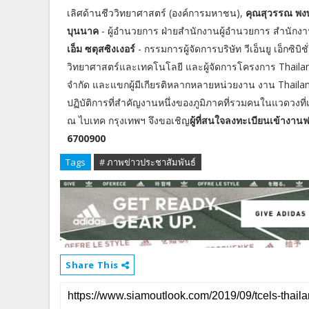
เลิศด้านชีววิทยาศาสตร์ (องค์การมหาชน),
คุณสุวรรณ พงษ
บุนนาค
- ผู้อำนวยการ ฝ่ายสำนักงานผู้อำนวยการ สำนัก
เอ็ม ซตุสซิงเงอร์
- กรรมการผู้จัดการบริษัท วีเอ็นยู เอ็กซิบิ
วิทยาศาสตร์และเทคโนโลยี และผู้จัดการโครงการ Thailand L
จำกัด และแขกผู้มีเกียรติหลากหลายหน่วยงาน งาน Thaila
ปฏิบัติการที่สำคัญงานหนึ่งของภูมิภาคที่รวมคนในแวดวงที่เก
ณ ไบเทค กรุงเทพฯ จึงขอเชิญ
ผู้ที่สนใจลงทะเบียนเข้างานฟ
6700900
Tags
# ภาพข่าวประชาสัมพันธ์
Share This