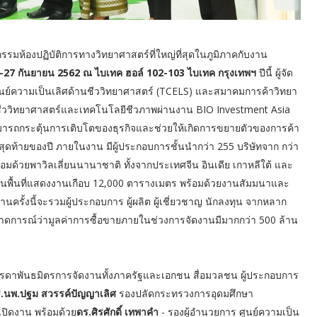
มห้องปฏิบัติการทางวิทยาศาสตร์ที่ใหญ่ที่สุดในภูมิภาคกับงาน
27 กันยายน 2562 ณ ไบเทค ฮอล์ 102-103 ไบเทค กรุงเทพฯ
ปีนี้ ผู้จัด
มกับ ศูนย์ความเป็นเลิศด้านชีววิทยาศาสตร์ (TCELS) และสมาคมการค้าวิทยา
านชีววิทยาศาสตร์และเทคโนโลยีชีวภาพผ่านงาน BIO Investment Asia
สามารถกระตุ้นการเติบโตของธุรกิจและช่วยให้เกิดการขยายตัวของการค้า
ดท้ายของปี ภายในงาน มีผู้ประกอบการชั้นนำกว่า 255 บริษัทจาก กว่า
มด้วยพาวิลเลี่ยนนานาชาติ ทั้งจากประเทศจีน อินเดีย เกาหลีใต้ และ
p บนพื้นที่แสดงงานเกือบ 12,000 ตารางเมตร พร้อมด้วยงานสัมมนาและ
รั้งนี้จะรวมผู้ประกอบการ ผู้ผลิต ผู้เชี่ยวชาญ นักลงทุน จากหลาก
าดการณ์ว่ามูลค่าการซื้อขายภายในช่วงการจัดงานมีมากกว่า 500 ล้าน
บรรดาพันธมิตรการจัดงานทั้งภาครัฐและเอกชน สื่อมวลชน ผู้ประกอบการ
.นพ.ปฐม สวรรค์ปัญญาเลิศ
รองปลัดกระทรวงการอุดมศึกษา
เปิดงาน พร้อมด้วย
ดร.ศิรศักดิ์ เทพาคำ
- รองผู้อำนวยการ ศูนย์ความเป็น