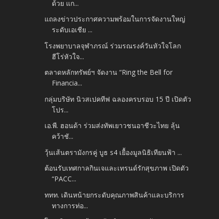
ด้วย แก...
แถลงข่าวประกาศความพร้อมในการจัดงานใหญ่
ระดับเอเชีย ...
โรงพยาบาลจุฬาภรณ์ ร่วมรณรงค์วันหัวใจโลก
ฮีโร่หัวใจ...
ตลาดหลักทรัพย์ฯ จัดงาน “Ring the Bell for
Financia...
กลุ่มบริษัท นิวสเปคทีฟ ฉลองครบรอบ 15 ปี เปิดตัว
โปร...
เอ.พี. ฮอนด้า ร่วมส่งทัพเยาวชนอาชีวะไทย ลุ้น
คว้าชั...
วุ้นเส้นตรามังกรคู่ บูธ s4 เยื้องมูลนิธิเทียนฟ้า ...
ต้อนรับเทศกาลกินเจและเทรนด์รักสุขภาพ เปิดตัว
“PACC...
ททท. เดินหน้ายกระดับคุณภาพสินค้าและบริการ
ทางการท่อ...