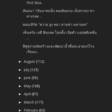
First Bea...
สัมมนา “เงินบาทแข็ง ทองผันผวน เล็งทางรุก หา
ทางรอด ...
คอนเสิร์ต "ควาย จูง หมา สามช่า มหานคร"
เซ็นทรัล เจดี ฟินเทค โฮลดิ้ง เปิดตัว แอปพลิเคชั่น
...
อีซูซุร่วมจัดสร้างและพัฒนาน้ำดื่มสะอาดแก่โรง
เรียนบ...
August
(112)
►
July
(123)
►
June
(95)
►
May
(108)
►
April
(87)
►
March
(117)
►
February
(63)
►