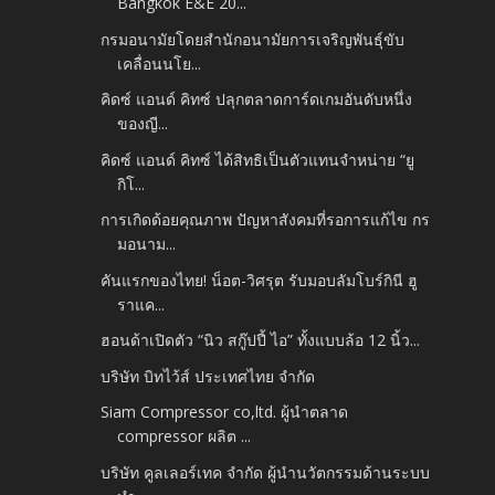
Bangkok E&E 20...
กรมอนามัยโดยสำนักอนามัยการเจริญพันธุ์ขับ
เคลื่อนนโย...
คิดซ์ แอนด์ คิทซ์ ปลุกตลาดการ์ดเกมอันดับหนึ่ง
ของญี...
คิดซ์ แอนด์ คิทซ์ ได้สิทธิเป็นตัวแทนจำหน่าย “ยู
กิโ...
การเกิดด้อยคุณภาพ ปัญหาสังคมที่รอการแก้ไข กร
มอนาม...
คันแรกของไทย! น็อต-วิศรุต รับมอบลัมโบร์กินี ฮู
ราแค...
ฮอนด้าเปิดตัว “นิว สกู๊ปปี้ ไอ” ทั้งแบบล้อ 12 นิ้ว...
บริษัท บิทไว้ส์ ประเทศไทย จำกัด
Siam Compressor co,ltd. ผู้นำตลาด
compressor ผลิต ...
บริษัท คูลเลอร์เทค จำกัด ผู้นำนวัตกรรมด้านระบบ