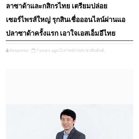
ลาซาด้าและกสิกรไทย เตรียมปล่อย
เซอร์ไพรส์ใหญ่ รุกสินเชื่อออนไลน์ผ่านแอ
ปลาซาด้าครั้งแรก เอาใจเอสเอ็มอีไทย
threportor
7 years ago
ภาพข่าวประชาสัมพันธ์,