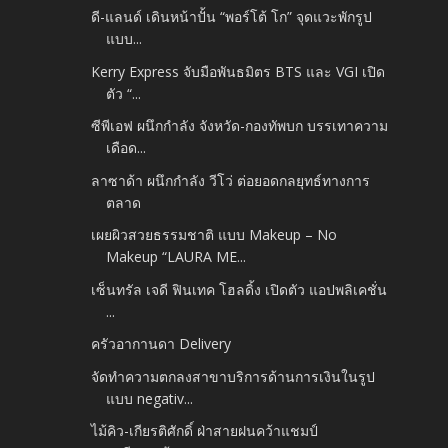
ดี-แลนด์ เดินหน้าปั้น “พอร์โต้ โก” จุดแวะพักรูป
แบบ...
Kerry Express จับมือพันธมิตร BTS และ VGI เปิด
ตัว “...
ซีพีเอฟ ผนึกกำลัง จังหวัด-กองทัพบก บรรเทาความ
เดือด...
ลาซาด้า ผนึกกำลัง วีโว่ ต่อยอดกลยุทธ์ทางการ
ตลาด
เผยผิวสวยธรรมชาติ แบบ Makeup – No
Makeup “LAURA ME...
เซ็นทรัล เจดี ฟินเทค โฮลดิ้ง เปิดตัว แอปพลิเคชั่น
...
ครัวอากานดา Delivery
จัดทำความตกลงสาขาบริการด้านการเงินในรูป
แบบ negativ...
ไม้คิว-เกียรติศักดิ์ ฝ่าสายฝนคว้าแชมป์