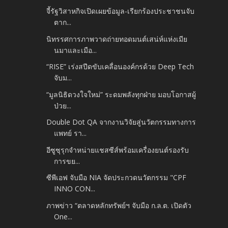
จี้รัฐวิสาหกิจเปิดเผยข้อมูล-เรียกร้องประชาชนจับ
ตาก...
นิทรรศการภาพวาดถ่ายทอดมนต์เสน่ห์แห่งเมีย
นมาและเมือ...
“RISE” เร่งสปีดขับเคลื่อนองค์กรด้วย Deep Tech
จับม...
“มูลนิธิดวงใจใหม่” ระดมพลังทุกฝ่าย มอบโอกาสผู้
ป่วย...
Double Dot QA จากงานวิจัยสู่นวัตกรรมทางการ
แพทย์ รา...
อีซูซุรุกจำหน่ายแชสซีส์พร้อมเครื่องยนต์รองรับ
การขย...
ซีพีเอฟ จับมือ NIA จัดประกวดนวัตกรรม "CPF
INNO CON...
ภาพข่าว “ตลาดหลักทรัพย์ฯ จับมือ ก.ล.ต. เปิดตัว
One...