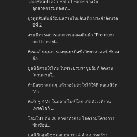
โอเอซิสสปาคว้า Hall of Fame รางวัล
อุตสาหกรรมท่องเท...
ยุวทูตสัมพันธ์วัฒนธรรมไทยอินเดีย ประจำจังหวัด
ปีที่ 2
งานนิทรรศการและการแสดงสินค้า “Premium
and Lifestyl...
ทีเซลส์ หนุนการลงทุนธุรกิจชีววิทยาศาสตร์ ขับเค
ลื่อ...
มูลนิธิสายใจไทย ในพระบรมราชูปถัมภ์ จัดงาน
“สานสายใ...
กำมือขวาแน่นๆ แล้ววอร์มหัวใจไว้ให้ดี คอนเสิร์ต
“อำ...
ทีเส็บชู 4Ms ในตลาดไมซ์โลก เปิดตัวเวทีงาน
เทรดโชว์ ...
โฮมโปร ดัน 20 สาขาทั่วกรุง โดดร่วมโครงการ
‘ชิมช้อป...
มูลนิธิกลุ่มอีซูซุมอบทุนกว่า 4 ล้านบาทสร้าง