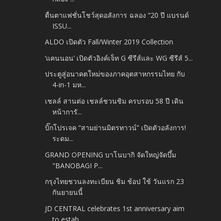
ตื่นตาแฟชั่นโชว์สุดอลังการ ฉลอง “20 ปี แบรนด์
ISSU...
ALDO เปิดตัว Fall/Winter 2019 Collection
‘แคนนอน’​ เปิดตัวอิงค์เจ็ท G ซีรีส์และ WG ซีรีส์ 5...
ประตูสู่อนาคตใหม่ของภาคอุตสาหกรรมไทย กับ
4-in-1 มห...
เชลล์ สานต่อ เชลล์ชวนชิม ครบรอบ 58 ปี เดิน
หน้าการั...
บิ๊กโปรเจค “สามย่านมิตรทาวน์” เปิดตัวอลังการ!
ระดม...
GRAND OPENING บาโนบากิ จัดใหญ่จัดบึ้ม
"BANOBAGI P...
กรุงไทยชวนลงทะเบียน ชิม ช้อป ใช้ วันแรก 23
กันยายนนี้
JD CENTRAL celebrates 1st anniversary aim
to estab...