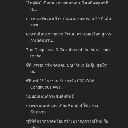
“โทฟุซัง” เปิดเกมรุก บุกตลาดนมถั่วเหลืองยูเอชที
เป...
การท่องเที่ยวมาเก๊าฯ ร่วมฉลองครบรอบ 20 ปี เมือ
งมาเ...
ผลงานศิลปะจากความรักและความหลงใหล สู่การ
กำเนิดแบรน...
The Deep Love & Devotion of the Arts Leads
to the ...
ซีพี เฟรชมาร์ท จัดแคมเปญ “กินเจ อิ่มคุ้ม สุขใจ”
เอ...
ซีพีเอฟ 25 โรงงาน รับรางวัล CSR-DIW
Continuous Awa...
นิปปอนเพนต์กระชับสัมพันธ์
ประชาชนแห่ลงทะเบียนชิม ช้อป ใช้ อย่าง
ล้นหลาม
ฟูจิฟิล์มรุกตลาดพร้อมสร้างปรากฏการณ์ใหม่ กับ
กล้อง ...