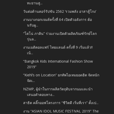
ทะยานสู...
วันต่อต้านคอร์รัปชัน 2562 ‘รวมพลัง อาสาสู้โกง’
งานบางกอกเจมส์ครั้งที่ 64 เปิดตัวอลังการ ต้อ
นรับผู...
“โตโน่ ภาคิน” ร่วมงานเปิดตัวผลิตภัณฑ์รักษ์โลก
รุ่นล...
งานเมดิคอลแฟร์ ไทยแลนด์ ครั้งที่ 9 เริ่มแล้ว!!
เน้...
“Bangkok Kids International Fashion Show
2019”
“Kiehl’s on Location” ยกทัพไอเทมยอดฮิต จัดหนัก
จัดเ...
NZMP, ผู้นำในการผลิตวัตถุดิบจากนมและนำ
เสนอคำตอบทาง...
สาธิต คลิ๊กออฟโครงการ “ชีวิตดี เริ่มที่เรา” ตั้งเป...
งาน “ASIAN IDOL MUSIC FESTIVAL 2019” The