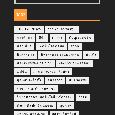
TAGS
ENGLISH NEWS
การเงิน การลงทุน
การศึกษา
กีฬา
เกษตร
คืนคุณแผ่นดิน
ท่องเที่ยว
เทคโนโลยีดิจิทัล
ธุรกิจ
นิทรรศการ
นิทรรศการ งานมหกรรม
บันเทิง
พระราชกรณียกิจ ร.10
พลังงาน สิ่งแวดล้อม
แฟชั่น
ภาพข่าวประชาสัมพันธ์
มูลนิธิป่อเต็กตึ๊ง
ยนตรกรร
ยนตรกรรม
ราชการ องค์การมหาชน
วิทยาศาสตร์ เทคโนโลยี นวัตกรรม
สังคม
สังคม ศิลปะ วัฒนธรรม
สุขภาพ
สุขภาพ ความงาม
อสังหาริมทรัพย์