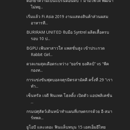
ตอกย้ำความเป็นแบรนด์อันดับ 1 มามี่โพโค พัฒนา
ไม่หยุ...
เริ่มแล้ว Fi Asia 2019 งานแสดงสินค้าส่วนผสม
อาหารที...
BURIRAM UNITED จับมือ Syntrel ผลิตเสื้อครบ
รอบ 10 ป...
BGPU เฟ้นหาสาวใส แพสชั่นสูง เข้าประกวด
Rabbit Girl...
ดวลเกมสุดเดือดระหว่าง “ยอร์ช ยงศิลป์” vs “พีค
กองท...
การแข่งขันฟุตบอลจตุรมิตรสามัคคี ครั้งที่ 29 “เรา
ทำ...
เซ็นทรัล เจดี ฟินเทค โฮลดิ้ง เปิดตัว แอปพลิเคชั่น
...
กรมปศุสัตว์เดินหน้าทำแผนที่เกษตรกรด้วย อี-สมา
ร์ทพล...
ยูโอบี และเดอะ ฟินแล็บหนุน 15 เอสเอ็มอีไทย