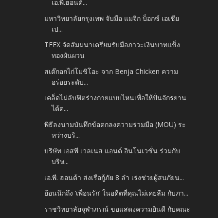
เอ.พี.ฮอนด้...
มหาวิทยาลัยกรุงเทพ จับมือ แมจิก บ็อกซ์ เอเชีย
เป...
TFEX จัดสัมมนาเตรียมรับมือภาวะเงินบาทแข็ง
ทองผันผวน
สเต๊กอกไก่โมชิโอะ จาก Benja Chicken ความ
อร่อยระดับ...
เคล็ดไม่ลับฟิตร่างกายแบบไหนเพื่อให้ปั่นจักรยาน
ได้ด...
พิธีลงนามบันทึกข้อตกลงความร่วมมือ (MOU) ระ
หว่างบริ...
บริษัท เอสพี เวลเนส แอนด์ อินโนเวชั่น ร่วมกับ
บริษ...
เอ.พี. ฮอนด้า ส่งเรือกู้ภัย 8 ลำ เร่งช่วยผู้สบภัยน...
ย้อนนึกถึง ‘เพื่อนรัก’ ในอดีตที่คุณไม่เคยลืม กับภา...
ราชวิทยาลัยจุฬาภรณ์ ขอแสดงความยินดี กับคณะ