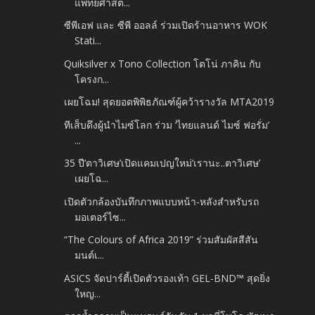
แพทยศาสต...
ซีพีเอฟ และ ซีพี ออลล์ ร่วมเปิดร้านอาหาร WOK
Stati...
Quiksilver x Tono Collection โตโน่ ภาคิน กับ
โครงก...
เผยโฉม! สุดยอดพิพิธภัณฑ์ผู้คว้ารางวัล MTA2019
ทีเส็บดึงผู้นำไมซ์โลก ร่วม ‘ไทยแลนด์ ไมซ์ ฟอรั่ม’
...
35 ปี‘ตาวิเศษ’เปิดแคมเปญใหม่‘เรานะ..ตาวิเศษ’
เผยโฉ...
เปิดตัวกล้องบันทึกภาพแบบหน้า-หลังสำหรับรถ
มอเตอร์ไซ...
“The Colours of Africa 2019” ร่วมสัมผัสสีสัน
มนต์เ...
ASICS จัดปาร์ตี้เปิดตัวรองเท้า GEL-BND™ สุดยิ่ง
ใหญ...