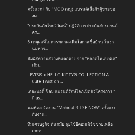
ครั้งแรก ! กับ “MOO (หมู) แบรนด์เสื้อผ้าผู้ชายขอ
งด...
“ประกันภัยไทยวิวัฒน์” ปฏิวัติการประกันภัยรถยนต์
คร...
6 เหตุผลที่ไม่ควรพลาด-เพิ่มโอกาสซื้อบ้าน ในงา
นมหกร...
สัมผัสความสว่างที่แตกต่าง จาก “หลอดไฟเฮเฟเล่”
เติม...
LEVI’S® x HELLO KITTY® COLLECTION A
Cute Twist on ...
เดอะบอดี้ ช็อป แบรนด์รักษ์โลกเปิดตัวโครงการ “
Plas...
ม.มหิดล จัดงาน “Mahidol R-I-SE NOW” ครั้งแรก
กับงาน...
ทีมเศรษฐกิจ ทันสมัย ลุยใช้อีคอมเมิร์ซช่วยเหลือ
เกษต...