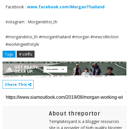
Facebook :
www.facebook.com/MorganThailand
Instagram : Morgandetoi_th
#morgandetoi_th #morganthailand #morgan #newcollection
#workingwithstyle
Tags
# แฟชั่น
Share This
About threportor
Templatesyard is a blogger resources
site is a provider of high quality blogger