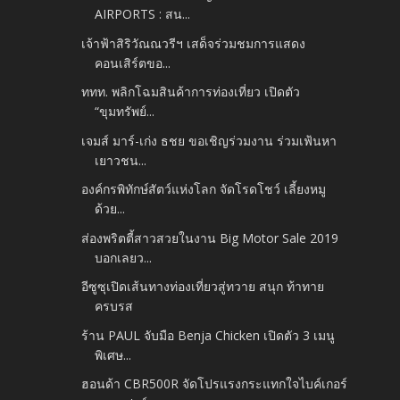
AIRPORTS : สน...
เจ้าฟ้าสิริวัณณวรีฯ เสด็จร่วมชมการแสดง
คอนเสิร์ตขอ...
ททท. พลิกโฉมสินค้าการท่องเที่ยว เปิดตัว
“ขุมทรัพย์...
เจมส์ มาร์-เก่ง ธชย ขอเชิญร่วมงาน ร่วมเฟ้นหา
เยาวชน...
องค์กรพิทักษ์สัตว์แห่งโลก จัดโรดโชว์ เลี้ยงหมู
ด้วย...
ส่องพริตตี้สาวสวยในงาน Big Motor Sale 2019
บอกเลยว...
อีซูซุเปิดเส้นทางท่องเที่ยวสู่ทวาย สนุก ท้าทาย
ครบรส
ร้าน PAUL จับมือ Benja Chicken เปิดตัว 3 เมนู
พิเศษ...
ฮอนด้า CBR500R จัดโปรแรงกระแทกใจไบค์เกอร์