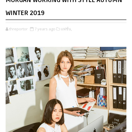
MORGAN WORKING WITH STYLE AUTUMN
WINTER 2019
threportor
7 years ago
แฟชั่น,