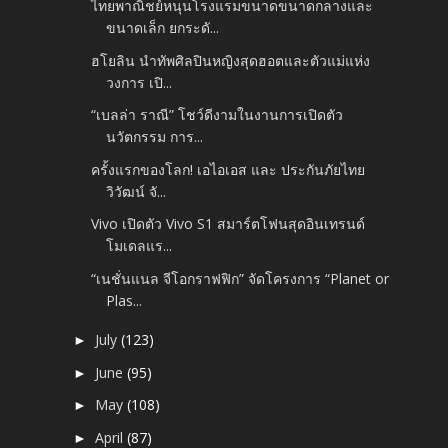
ไทยพาณิชย์หนุนโรงแรมขนาดขนาดกลางและ
ขนาดเล็ก ยกระดั...
ฮโยลิน นำทัพศิลปินหญิงสุดฮอตและตัวแม่แห่ง
วงการ เปิ...
“เบลล่า ราณี” โชว์ดีงามในงานการเปิดตัว
นวัตกรรม การ...
ครั้งแรกของโลก! เอไอเอส และ ประกันภัยไทย
วิวัฒน์ จั...
Vivo เปิดตัว Vivo S1 สมาร์ตโฟนสุดอินเทรนด์
โมเดลแร...
“เนชั่นแนล จีโอกราฟฟิก” จัดโครงการ “Planet or
Plas...
July
(123)
►
June
(95)
►
May
(108)
►
April
(87)
►