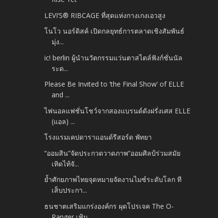
LEVI’S® RIBCAGE ที่สุดแห่งกางเกงเอวสูง
โนโว นอร์ดิสค์ เปิดกลยุทธ์การตลาดเชิงสัมพันธ์
มุ่ง...
ic! berlin ผู้นำนวัตกรรมแว่นตาสไตล์ฟังก์ชั่นนัล
ระด...
Please Be Invited to ‘the Final Show’ of ELLE
and ...
ไฟนอลแฟชั่นโชว์จากสองแบรนด์ดังฝรั่งเศส ELLE
(แอล) ...
โรงแรมเคปดาราแอนด์รีสอร์ด พัทยา
“ออมสิน”จัดประกวดวาดภาพ“ออมศิลป์ร่วมสมัย
เทิดไท้จั...
ย้ำศักยภาพไทยจุดหมายจัดงานไมซ์ระดับโลก ที
เส็บประกา...
ธนชาตเสริมแกร่งองค์กร ผุดโปรเจค The O-
Ranger เฟ้น ...