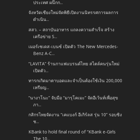
ประเทศ ผนึกก...
จังหวัดเชียงใหม่จัดพิธีเปิดงานนิทรรศการผลการ
ดำเนิน...
สสว. – สถาบันอาหาร แถลงความสำเร็จ สร้าง
เครือข่าย S...
เมอร์เซเดส-เบนซ์ เปิดตัว The New Mercedes-
Benz A-C...
“LAVITA” ร้านกาแฟแบรนด์ไทย สไตล์คนรุ่นใหม่
เปิดตัว...
ทารกเกิดมาตาบอดและจำเป็นต้องใช้เงิน 200,000
เหรียญ...
“นางาโนะ” จับมือ “มารุโคเมะ” จัดอีเว้นท์เพื่อสุข
ภา...
กสิกรไทยจัดงาน “เคแบงก์ อีเกิร์ลส รุ่น 10” รอบชิง
ช...
KBank to hold final round of “KBank e-Girls
The 10...