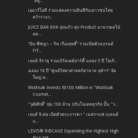
“อีซู...
เออาร์ไอที ร่วมแสดงความยินดีกับเยาวชนไทย
คว้ารางว...
JUICE BAR BKK ทุกแก้ว ทุก Product มาจากผลไม้
สด ...
“มิน พีชญา – ริท เรืองฤทธิ์” ร่วมเปิดตัวแบรนด์
FIT...
เจมส์-จิรายุ ร่วมเบิร์ดเดย์ปาร์ตี้ ฉลอง 5 ปี โยเกิ...
ฉลอง 16 ปี “ศูนย์วิทยาศาสตร์ฮาลาล จุฬาฯ” จัด
ใหญ่ ส...
Wuttisak Invests Bt100 Million in "Wuttisak
Cosmet...
“วุฒิศักดิ์” ทุ่ม 100 ล้าน ปรับโมเดลธุรกิจ ปั้น "ว...
เจมส์ จิ-ต่อ เปิดตัวตระการตา “ เนสกาแฟ เบลนด์
แ...
LEVI’S® RIBCAGE Expanding the Highest High
Rise Yet