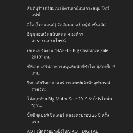
สันติบุรี” เตรียมเนรมิตรันเวย์บนเกาะสมุย โชว์
แฟชั่...
อีโอ (ไทยแลนด์) จัดสัมมนาสร้างผู้นำชั้นเลิศ
อีซูซุมอบเงินสนับสนุน 4 องค์กร
สาธารณประโยชน์
เฮเฟเล่ จัดงาน “HÄFELE Big Clearance Sale
2019” มห...
ซีพีเอฟ เสริฟอาหารหนุนทัพนักกีฬาไทยสู้สองศึก ซี
เกม...
วิทยาลัยวิทยาศาสตร์การแพทย์เจ้าฟ้าจุฬาภรณ์
ราชวิทย...
โค้งสุดท้าย Big Motor Sale 2019 รับโปรโมชั่น
“ถูก”...
บิ๊กซี ซูเปอร์เซ็นเตอร์ ฉลองครบรอบ 26 ปี ครั้ง
แรก...
AOT เปิดตัวอย่างยิ่งใหญ่ AOT DIGITAL