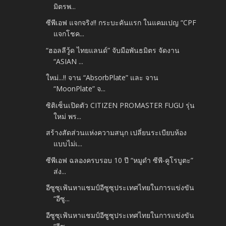
มิตรพ...
ซีพีเอฟ แจกจริง!! กระบะคันแรก ในแคมเปญ “CPF
แจกโชค...
“ฮอลลีวู้ด ไทยแลนด์” จับมือพันธมิตร จัดงาน
“ASIAN ...
ใหม่...!! จาน “AbsorbPlate” และ จาน
“MoonPlate” จ...
ซิติเซ็นเปิดตัว CITIZEN PROMASTER FUGU รุ่น
ใหม่ พร...
สร้างสัดส่วนแห่งความสนุก เปลี่ยนระเบียบห้อง
แบบไม่เ...
ซีพีเอฟ ฉลองครบรอบ 10 ปี “หมูดำ ซีพี-คูโรบูตะ”
ส่ง...
อีซูซุเฟ้นหาแชมป์อีซูซุประเทศไทยในการแข่งขัน
“อีซู...
อีซูซุเฟ้นหาแชมป์อีซูซุประเทศไทยในการแข่งขัน