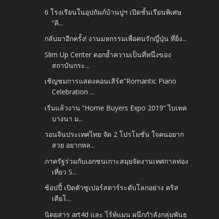
6 โรงเรียนในอุปถัมภ์บ้านปูฯ เปิดชั้นเรียนพิเศษ
“คิ...
กลับมาอีกครั้ง! งานมหกรรมเพื่อคนรักญี่ปุ่น ที่ยิ่ง...
Slim Up Center ตอกย้ำความเป็นที่หนึ่งของ
สถาบันกระ...
เชิญชมการแสดงคอนเสิร์ต“Romantic Piano
Celebration ...
เริ่มแล้วงาน “Home Buyers Expo 2019” ไบเทค
บางนา ม...
วอนจินประเทศไทย จัด 2 โปรโมชั่น ใจคนอยาก
สวย อยากหล...
ภาครัฐร่วมกับเอกชนเกาะสมุยจัดงานเทศกาลท่อง
เที่ยว S...
ช้อปปี้ เปิดตัวซูเปอร์สตาร์ระดับโลกอย่าง คริส
เตียโ...
นิตยสาร art4d และ ไร้ท์แมน ผนึกกำลังกลุ่มพันธ