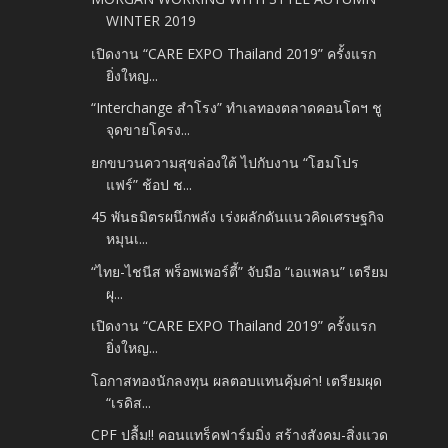
WINTER 2019
เปิดงาน “CARE EXPO Thailand 2019” ครั้งแรก
ยิ่งใหญ...
“Interchange สำโรง” ทำเลทองตลาดคอนโดฯ ชู
จุดขายโครง...
ยกขบวนความสุขล่องใต้ ไปกับงาน “โฮมโปร
แฟร์” ช้อป ช...
45 พันธมิตรผนึกพลัง เร่งผลักดันแนวคิดเศรษฐกิจ
หมุนเ...
“ไทย-ไชนีส พร็อพเพอร์ตี้” จับมือ “เอแพลน” เตรียม
ผุ...
เปิดงาน “CARE EXPO Thailand 2019” ครั้งแรก
ยิ่งใหญ...
โอกาสทองนักลงทุน ผลตอบแทนคุ้มค่า! เตรียมผุด
“เรดิส...
CPF ปลื้ม!! คอนแทร็คฟาร์มมิ่ง สร้างสังคม-สิ่งแวด