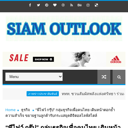
ททท. ชวนสัมผัสพลังแห่งศรัทธา ร่วมงาน "ห่มผ้าหลวงป
ภาพข่าวประชาสัมพันธ์
Home
ธุรกิจ
“พีไฟว์ กรุ๊ป” กลุ่มธุรกิจเพื่อคนไทย เดินหน้าตอกย้ำ
ความสำเร็จ ขยายฐานลูกค้ารับกระแสยุคดิจิตอลไลฟ์สไตล์