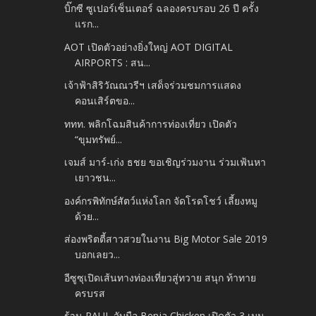
บิ๊กซี ซูเปอร์เซ็นเตอร์ ฉลองครบรอบ 26 ปี ครั้ง
แรก...
AOT เปิดตัวอย่างยิ่งใหญ่ AOT DIGITAL
AIRPORTS : สน...
เจ้าฟ้าสิริวัณณวรีฯ เสด็จร่วมชมการแสดง
คอนเสิร์ตขอ...
ททท. พลิกโฉมสินค้าการท่องเที่ยว เปิดตัว
“ขุมทรัพย์...
เจมส์ มาร์-เก่ง ธชย ขอเชิญร่วมงาน ร่วมเฟ้นหา
เยาวชน...
องค์กรพิทักษ์สัตว์แห่งโลก จัดโรดโชว์ เลี้ยงหมู
ด้วย...
ส่องพริตตี้สาวสวยในงาน Big Motor Sale 2019
บอกเลยว...
อีซูซุเปิดเส้นทางท่องเที่ยวสู่ทวาย สนุก ท้าทาย
ครบรส
ร้าน PAUL จับมือ Benja Chicken เปิดตัว 3 เมนู