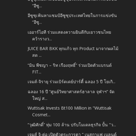
“อีซู...
อีซูซุเฟ้นหาแชมป์อีซูซุประเทศไทยในการแข่งขัน
“อีซู...
เออาร์ไอที ร่วมแสดงความยินดีกับเยาวชนไทย
คว้ารางว...
JUICE BAR BKK ทุกแก้ว ทุก Product มาจากผลไม้
สด ...
“มิน พีชญา – ริท เรืองฤทธิ์” ร่วมเปิดตัวแบรนด์
FIT...
เจมส์-จิรายุ ร่วมเบิร์ดเดย์ปาร์ตี้ ฉลอง 5 ปี โยเกิ...
ฉลอง 16 ปี “ศูนย์วิทยาศาสตร์ฮาลาล จุฬาฯ” จัด
ใหญ่ ส...
Wuttisak Invests Bt100 Million in "Wuttisak
Cosmet...
“วุฒิศักดิ์” ทุ่ม 100 ล้าน ปรับโมเดลธุรกิจ ปั้น "ว...
เจมส์ จิ-ต่อ เปิดตัวตระการตา “ เนสกาแฟ เบลนด์