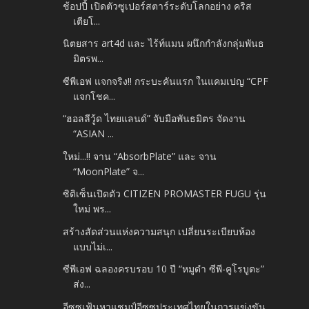
ช้อปปี้ เปิดตัวซูเปอร์สตาร์ระดับโลกอย่าง คริส
เตียโ...
นิตยสาร art4d และ ไร้ท์แมน ผนึกกำลังกลุ่มพันธ
มิตรพ...
ซีพีเอฟ แจกจริง!! กระบะคันแรก ในแคมเปญ “CPF
แจกโชค...
“ฮอลลีวู้ด ไทยแลนด์” จับมือพันธมิตร จัดงาน
“ASIAN ...
ใหม่...!! จาน “AbsorbPlate” และ จาน
“MoonPlate” จ...
ซิติเซ็นเปิดตัว CITIZEN PROMASTER FUGU รุ่น
ใหม่ พร...
สร้างสัดส่วนแห่งความสนุก เปลี่ยนระเบียบห้อง
แบบไม่เ...
ซีพีเอฟ ฉลองครบรอบ 10 ปี “หมูดำ ซีพี-คูโรบูตะ”
ส่ง...
อีซูซุเฟ้นหาแชมป์อีซูซุประเทศไทยในการแข่งขัน