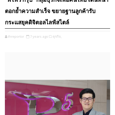
“พีไฟว์ กรุ๊ป” กลุ่มธุรกิจเพื่อคนไทย เดินหน้า
ตอกย้ำความสำเร็จ ขยายฐานลูกค้ารับ
กระแสยุคดิจิตอลไลฟ์สไตล์
threportor
7 years ago
ธุรกิจ,