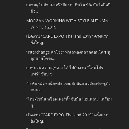
สยามคูโบต้า เผยครึ่งปีแรก เติบโต 9% มั่นใจปิดปี
ด้ว...
MORGAN WORKING WITH STYLE AUTUMN
WINTER 2019
เปิดงาน “CARE EXPO Thailand 2019” ครั้งแรก
ยิ่งใหญ...
“Interchange สำโรง” ทำเลทองตลาดคอนโดฯ ชู
จุดขายโครง...
ยกขบวนความสุขล่องใต้ ไปกับงาน “โฮมโปร
แฟร์” ช้อป ช...
45 พันธมิตรผนึกพลัง เร่งผลักดันแนวคิดเศรษฐกิจ
หมุนเ...
“ไทย-ไชนีส พร็อพเพอร์ตี้” จับมือ “เอแพลน” เตรียม
ผุ...
เปิดงาน “CARE EXPO Thailand 2019” ครั้งแรก
ยิ่งใหญ...