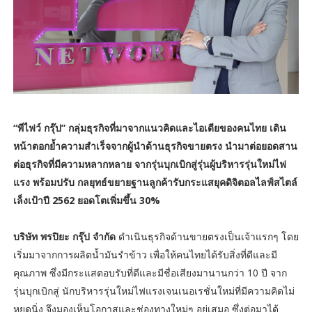
“พีไฟว์ กรุ๊ป” กลุ่มธุรกิจที่มาจากแนวคิดและไอเดียของคนไทย เดิน
หน้าตอกย้ำความสำเร็จจากผู้นำด้านธุรกิจขายตรง นำมาต่อยอดสาน
ต่อธุรกิจที่มีความหลากหลาย จากรุ่นบุกเบิกสู่รุ่นผู้บริหารรุ่นใหม่ไฟ
แรง พร้อมปรับ กลยุทธ์ขยายฐานลูกค้ารับกระแสยุคดิจิตอลไลฟ์สไตล์
เล็งเป้าปี 2562 ยอดโตเพิ่มขึ้น 30%
บริษัท พรปิยะ กรุ๊ป จำกัด
ดำเนินธุรกิจด้านขายตรงเป็นเจ้าแรกๆ โดย
เริ่มมาจากการผลิตน้ำมันรำข้าว เพื่อให้คนไทยได้รับสิ่งที่ดีและมี
คุณภาพ ซึ่งมีกระแสตอบรับที่ดีและมีชื่อเสียงมานานกว่า 10 ปี จาก
รุ่นบุกเบิกสู่ นักบริหารรุ่นใหม่ไฟแรงเจนเนอเรชั่นใหม่ที่มีความคิดไม่
หยุดนิ่ง จึงมองเห็นโอกาสและช่องทางใหม่ๆ อยู่เสมอ ซึ่งต่อมาได้