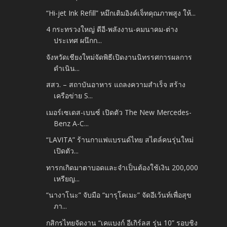
“Hi-jet Ink Refill” หมึกเติมอิงค์เจ็ทคุณภาพสูง ให้...
4 กระทรวงใหญ่ ดีอี-พลังงาน-คมนาคม-ต่าง
ประเทศ ผนึกก...
จังหวัดเชียงใหม่จัดพิธีเปิดงานนิทรรศการผลการ
ดำเนิน...
สสว. – สถาบันอาหาร แถลงความสำเร็จ สร้าง
เครือข่าย S...
เมอร์เซเดส-เบนซ์ เปิดตัว The New Mercedes-
Benz A-C...
“LAVITA” ร้านกาแฟแบรนด์ไทย สไตล์คนรุ่นใหม่
เปิดตัว...
ทารกเกิดมาตาบอดและจำเป็นต้องใช้เงิน 200,000
เหรียญ...
“นางาโนะ” จับมือ “มารุโคเมะ” จัดอีเว้นท์เพื่อสุข
ภา...
กสิกรไทยจัดงาน “เคแบงก์ อีเกิร์ลส รุ่น 10” รอบชิง