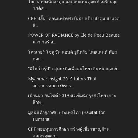
โอกาสทองนักลงทุน ผลตอบแทนคุ้มค่า! เตรียมผุด
“เรดิส...
CPF ปลื้ม!! คอนแทร็คฟาร์มมิ่ง สร้างสังคม-สิ่งแวด
ล้...
POWER OF RADIANCE by Cle de Peau Beaute
พาวเวอร์ อ...
โคลเวอร์ โซลูชั่น แอนด์ ยูนิทรัย ไทยแลนด์ พับส
ตอม ...
“พีไฟว์ กรุ๊ป” กลุ่มธุรกิจเพื่อคนไทย เดินหน้าตอกย้...
Myanmar Insight 2019 tutors Thai
businessmen Gives...
เมียนมา อินไซต์ 2019 ติวเข้มนักธุรกิจไทย เจาะ
ลึกทุ...
มูลนิธิที่อยู่อาศัย ประเทศไทย (Habitat for
Humanit...
CPF มอบทุนการศึกษา สร้างผู้เชี่ยวชาญด้าน
เกษตรอุตสา...