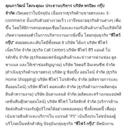
คุณภาวัฒน์ โตกะคุณะ ประธานบริหาร บริษัท พรปิยะ กรุ๊ป
จำกัด
เปิดเผยว่าในปัจจุบัน เนื่องจากธุรกิจด้านขายตรงและ E-
commerce นั้นปรับตัวอย่างรวดเร็ว เราจึงขยายธุรกิจด้านต่างๆ เพิ่ม
ขึ้น โดยให้มีการครอบคลุมเชื่อมโยงและรองรับสินค้าภายในบริษัทให้
เกิดความคล่องตัวในการบริหารงานมากยิ่งขึ้น โดยกลุ่มธุรกิจ
“พีไฟว์
กรุ๊ป”
ต่อยอดและเติบโตมีทั้งหมด 8 บริษัท ได้แก่ บริษัท พีไฟว์
เน็ตเวิร์ค จำกัด (ธุรกิจ Call Center) บริษัท พีไฟว์ ทีวี แอนด์ โป
รดักชั่น จำกัด (ธุรกิจเผยแพร่ข้อมูลสินค้าและข่าวสารผ่านช่อง คูล
ชาแนล และให้เช่าช่องสัญญาณ) บริษัท วิคตอรี อินเทนซีฟ จำกัด
(ดำเนินธุรกิจด้านขายตรง) บริษัท ยู ช้อปปิ้ง ออนไลน์ จำกัด (ธุรกิจ
Home Shopping) บริษัท พีไฟว์ โปรดักชั่น จำกัด (ผลิตรายการและ
สื่อออนไลน์) บริษัท พีไฟว์ คอสเมติก จำกัด (ธุรกิจด้านการผลิตกลุ่ม
สินค้าความงาม) บริษัท อันดาแลนด์ จำกัด (ผลิตและสร้างเกมแอปพลิ
เคชั่นคีบตุ๊กตาออนไลน์) บริษัท พีไฟว์ โลจิสติกส์ จำกัด (บริการด้าน
จัดส่งสินค้ารองรับผู้บริโภคได้อย่างคลอบคลุม) ซึ่งทั้งหมดนี้ เพื่อมุ่ง
เน้นขายสินค้าและบริการใน แบรนด์ “P5” เน้นถึงประโยชน์ของผู้
บริโภคเป็นหลักสำคัญ ปัจจุบันกลุ่มธุรกิจ
“พีไฟว์ กรุ๊ป”
มีพนักงาน