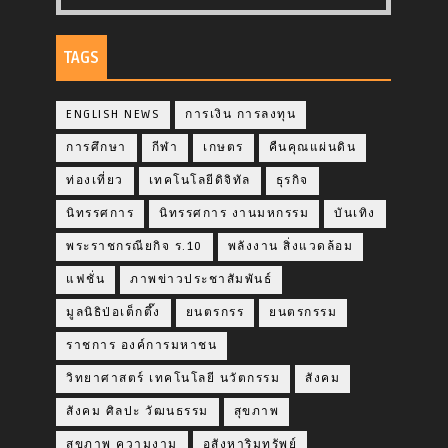
TAGS
ENGLISH NEWS
การเงิน การลงทุน
การศึกษา
กีฬา
เกษตร
คืนคุณแผ่นดิน
ท่องเที่ยว
เทคโนโลยีดิจิทัล
ธุรกิจ
นิทรรศการ
นิทรรศการ งานมหกรรม
บันเทิง
พระราชกรณียกิจ ร.10
พลังงาน สิ่งแวดล้อม
แฟชั่น
ภาพข่าวประชาสัมพันธ์
มูลนิธิป่อเต็กตึ๊ง
ยนตรกรร
ยนตรกรรม
ราชการ องค์การมหาชน
วิทยาศาสตร์ เทคโนโลยี นวัตกรรม
สังคม
สังคม ศิลปะ วัฒนธรรม
สุขภาพ
สุขภาพ ความงาม
อสังหาริมทรัพย์