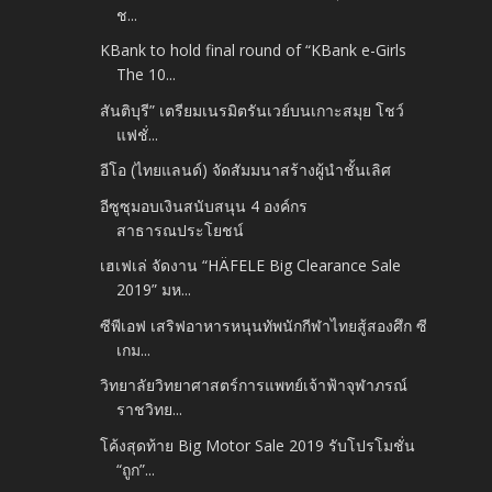
ช...
KBank to hold final round of “KBank e-Girls
The 10...
สันติบุรี” เตรียมเนรมิตรันเวย์บนเกาะสมุย โชว์
แฟชั่...
อีโอ (ไทยแลนด์) จัดสัมมนาสร้างผู้นำชั้นเลิศ
อีซูซุมอบเงินสนับสนุน 4 องค์กร
สาธารณประโยชน์
เฮเฟเล่ จัดงาน “HÄFELE Big Clearance Sale
2019” มห...
ซีพีเอฟ เสริฟอาหารหนุนทัพนักกีฬาไทยสู้สองศึก ซี
เกม...
วิทยาลัยวิทยาศาสตร์การแพทย์เจ้าฟ้าจุฬาภรณ์
ราชวิทย...
โค้งสุดท้าย Big Motor Sale 2019 รับโปรโมชั่น
“ถูก”...