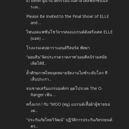
ic! berlin ผู้นำนวัตกรรมแว่นตาสไตล์ฟังก์ชั่นนัล
ระด...
Please Be Invited to ‘the Final Show’ of ELLE
and ...
ไฟนอลแฟชั่นโชว์จากสองแบรนด์ดังฝรั่งเศส ELLE
(แอล) ...
โรงแรมเคปดาราแอนด์รีสอร์ด พัทยา
“ออมสิน”จัดประกวดวาดภาพ“ออมศิลป์ร่วมสมัย
เทิดไท้จั...
ย้ำศักยภาพไทยจุดหมายจัดงานไมซ์ระดับโลก ที
เส็บประกา...
ธนชาตเสริมแกร่งองค์กร ผุดโปรเจค The O-
Ranger เฟ้น ...
ครั้งแรก ! กับ “MOO (หมู) แบรนด์เสื้อผ้าผู้ชายขอ
งด...
“ประกันภัยไทยวิวัฒน์” ปฏิวัติการประกันภัยรถยนต์
คร...