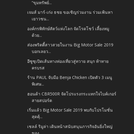
“ขุมทรัพย์...
เจมส์ มาร์-เก่ง ธชย ขอเชิญร่วมงาน ร่วมเฟ้นหา
เยาวชน...
องค์กรพิทักษ์สัตว์แห่งโลก จัดโรดโชว์ เลี้ยงหมู
ด้วย...
ส่องพริตตี้สาวสวยในงาน Big Motor Sale 2019
บอกเลยว...
อีซูซุเปิดเส้นทางท่องเที่ยวสู่ทวาย สนุก ท้าทาย
ครบรส
ร้าน PAUL จับมือ Benja Chicken เปิดตัว 3 เมนู
พิเศษ...
ฮอนด้า CBR500R จัดโปรแรงกระแทกใจไบค์เกอร์
สายสปอร์ต
เริ่มแล้ว Big Motor Sale 2019 พบกับโปรโมชั่น
สุดคุ้...
เชลล์ ริมูล่า เดินหน้าสนับสนุนภารกิจอันยิ่งใหญ่
ของ...