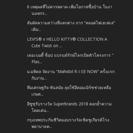
6 เหตุผลที่ไม่ควรพลาด-เพิ่มโอกาสซื้อบ้าน ในงา
นมหกร...
สัมผัสความสว่างที่แตกต่าง จาก “หลอดไฟเฮเฟเล่”
เติม...
LEVI’S® x HELLO KITTY® COLLECTION A
Cute Twist on ...
เดอะบอดี้ ช็อป แบรนด์รักษ์โลกเปิดตัวโครงการ “
Plas...
ม.มหิดล จัดงาน “Mahidol R-I-SE NOW” ครั้งแรก
กับงาน...
ทีมเศรษฐกิจ ทันสมัย ลุยใช้อีคอมเมิร์ซช่วยเหลือ
เกษต...
อีซูซุรับรางวัล Superbrands 2018 ตอกย้ำความ
โดดเด่น...
กรุงเทพประกันชีวิตมอบรางวัลเชิดชูเกียรติโรง
พยาบาลค...