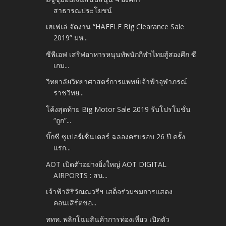
สาธารณประโยชน์
เฮเฟเล่ จัดงาน “HÄFELE Big Clearance Sale
2019” มห...
ซีพีเอฟ เสริฟอาหารหนุนทัพนักกีฬาไทยสู้สองศึก ซี
เกม...
วิทยาลัยวิทยาศาสตร์การแพทย์เจ้าฟ้าจุฬาภรณ์
ราชวิทย...
โค้งสุดท้าย Big Motor Sale 2019 รับโปรโมชั่น
“ถูก”...
บิ๊กซี ซูเปอร์เซ็นเตอร์ ฉลองครบรอบ 26 ปี ครั้ง
แรก...
AOT เปิดตัวอย่างยิ่งใหญ่ AOT DIGITAL
AIRPORTS : สน...
เจ้าฟ้าสิริวัณณวรีฯ เสด็จร่วมชมการแสดง
คอนเสิร์ตขอ...
ททท. พลิกโฉมสินค้าการท่องเที่ยว เปิดตัว