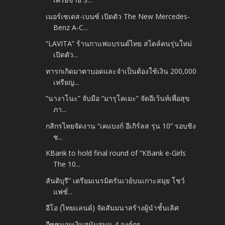
เมอร์เซเดส-เบนซ์ เปิดตัว The New Mercedes-
Benz A-C...
“LAVITA” ร้านกาแฟแบรนด์ไทย สไตล์คนรุ่นใหม่
เปิดตัว...
ทารกเกิดมาตาบอดและจำเป็นต้องใช้เงิน 200,000
เหรียญ...
“นางาโนะ” จับมือ “มารุโคเมะ” จัดอีเว้นท์เพื่อสุข
ภา...
กสิกรไทยจัดงาน “เคแบงก์ อีเกิร์ลส รุ่น 10” รอบชิง
ช...
KBank to hold final round of “KBank e-Girls
The 10...
สันติบุรี” เตรียมเนรมิตรันเวย์บนเกาะสมุย โชว์
แฟชั่...
อีโอ (ไทยแลนด์) จัดสัมมนาสร้างผู้นำชั้นเลิศ
อีซูซุมอบเงินสนับสนุน 4 องค์กร