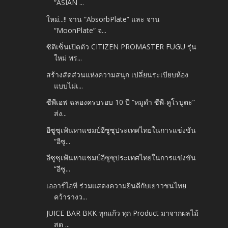
“ASIAN ...
ใหม่...!! จาน “AbsorbPlate” และ จาน
“MoonPlate” จ...
ซิติเซ็นเปิดตัว CITIZEN PROMASTER FUGU รุ่น
ใหม่ พร...
สร้างสัดส่วนแห่งความสนุก เปลี่ยนระเบียบห้อง
แบบไม่เ...
ซีพีเอฟ ฉลองครบรอบ 10 ปี “หมูดำ ซีพี-คูโรบูตะ”
ส่ง...
อีซูซุเฟ้นหาแชมป์อีซูซุประเทศไทยในการแข่งขัน
“อีซู...
อีซูซุเฟ้นหาแชมป์อีซูซุประเทศไทยในการแข่งขัน
“อีซู...
เออาร์ไอที ร่วมแสดงความยินดีกับเยาวชนไทย
คว้ารางว...
JUICE BAR BKK ทุกแก้ว ทุก Product มาจากผลไม้
สด ...