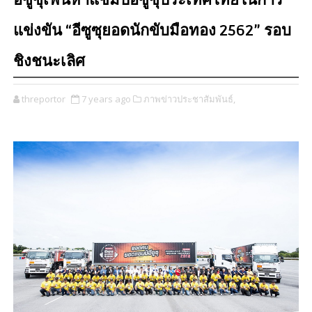
อีซูซุเฟ้นหาแชมป์อีซูซุประเทศไทยในการ
แข่งขัน “อีซูซุยอดนักขับมือทอง 2562” รอบ
ชิงชนะเลิศ
threportor
7 years ago
ภาพข่าวประชาสัมพันธ์,