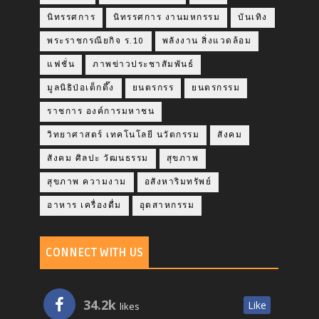
นิทรรศการ
นิทรรศการ งานมหกรรม
บันเทิง
พระราชกรณียกิจ ร.10
พลังงาน สิ่งแวดล้อม
แฟชั่น
ภาพข่าวประชาสัมพันธ์
มูลนิธิป่อเต็กตึ๊ง
ยนตรกรร
ยนตรกรรม
ราชการ องค์การมหาชน
วิทยาศาสตร์ เทคโนโลยี นวัตกรรม
สังคม
สังคม ศิลปะ วัฒนธรรม
สุขภาพ
สุขภาพ ความงาม
อสังหาริมทรัพย์
อาหาร เครื่องดื่ม
อุตสาหกรรม
CONNECT WITH US
34.2k
Like
likes