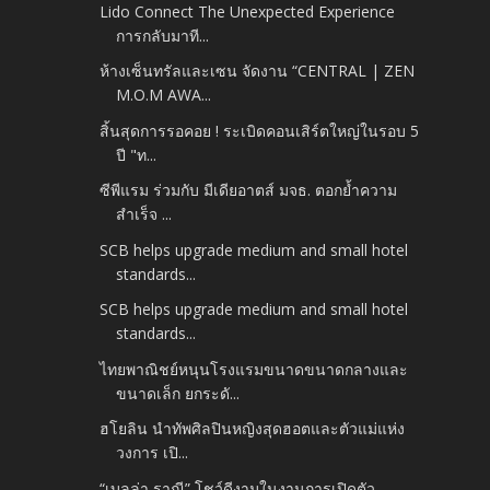
Lido Connect The Unexpected Experience
การกลับมาที...
ห้างเซ็นทรัลและเซน จัดงาน “CENTRAL | ZEN
M.O.M AWA...
สิ้นสุดการรอคอย ! ระเบิดคอนเสิร์ตใหญ่ในรอบ 5
ปี "ท...
ซีพีแรม ร่วมกับ มีเดียอาตส์ มจธ. ตอกย้ำความ
สำเร็จ ...
SCB helps upgrade medium and small hotel
standards...
SCB helps upgrade medium and small hotel
standards...
ไทยพาณิชย์หนุนโรงแรมขนาดขนาดกลางและ
ขนาดเล็ก ยกระดั...
ฮโยลิน นำทัพศิลปินหญิงสุดฮอตและตัวแม่แห่ง
วงการ เปิ...
“เบลล่า ราณี” โชว์ดีงามในงานการเปิดตัว