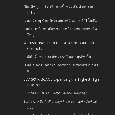
“มิน พีชญา – ริท เรืองฤทธิ์” ร่วมเปิดตัวแบรนด์
FIT...
เจมส์-จิรายุ ร่วมเบิร์ดเดย์ปาร์ตี้ ฉลอง 5 ปี โยเกิ...
ฉลอง 16 ปี “ศูนย์วิทยาศาสตร์ฮาลาล จุฬาฯ” จัด
ใหญ่ ส...
Wuttisak Invests Bt100 Million in "Wuttisak
Cosmet...
“วุฒิศักดิ์” ทุ่ม 100 ล้าน ปรับโมเดลธุรกิจ ปั้น "ว...
เจมส์ จิ-ต่อ เปิดตัวตระการตา “ เนสกาแฟ เบลนด์
แ...
LEVI’S® RIBCAGE Expanding the Highest High
Rise Yet
LEVI’S® RIBCAGE ที่สุดแห่งกางเกงเอวสูง
โนโว นอร์ดิสค์ เปิดกลยุทธ์การตลาดเชิงสัมพันธ์
มุ่ง...