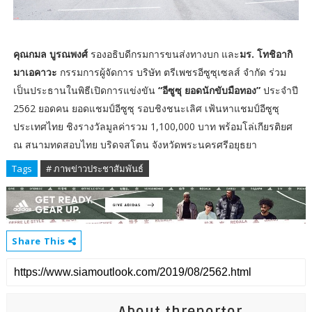
คุณกมล บูรณพงศ์
รองอธิบดีกรมการขนส่งทางบก และ
มร. โทชิอากิ
มาเอคาวะ
กรรมการผู้จัดการ บริษัท ตรีเพชรอีซูซุเซลส์ จำกัด ร่วม
เป็นประธานในพิธีเปิดการแข่งขัน
“อีซูซุ ยอดนักขับมือทอง”
ประจำปี
2562 ยอดคน ยอดแชมป์อีซูซุ รอบชิงชนะเลิศ เฟ้นหาแชมป์อีซูซุ
ประเทศไทย ชิงรางวัลมูลค่ารวม 1,100,000 บาท พร้อมโล่เกียรติยศ
ณ สนามทดสอบไทย บริดจสโตน จังหวัดพระนครศรีอยุธยา
Tags
# ภาพข่าวประชาสัมพันธ์
Share This