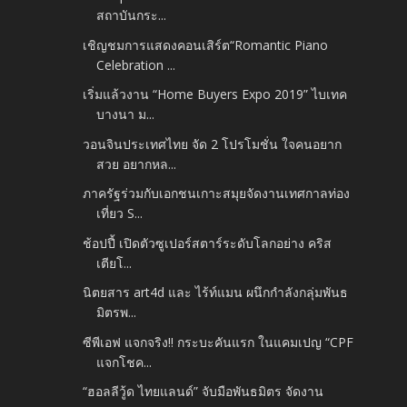
สถาบันกระ...
เชิญชมการแสดงคอนเสิร์ต“Romantic Piano
Celebration ...
เริ่มแล้วงาน “Home Buyers Expo 2019” ไบเทค
บางนา ม...
วอนจินประเทศไทย จัด 2 โปรโมชั่น ใจคนอยาก
สวย อยากหล...
ภาครัฐร่วมกับเอกชนเกาะสมุยจัดงานเทศกาลท่อง
เที่ยว S...
ช้อปปี้ เปิดตัวซูเปอร์สตาร์ระดับโลกอย่าง คริส
เตียโ...
นิตยสาร art4d และ ไร้ท์แมน ผนึกกำลังกลุ่มพันธ
มิตรพ...
ซีพีเอฟ แจกจริง!! กระบะคันแรก ในแคมเปญ “CPF
แจกโชค...
“ฮอลลีวู้ด ไทยแลนด์” จับมือพันธมิตร จัดงาน