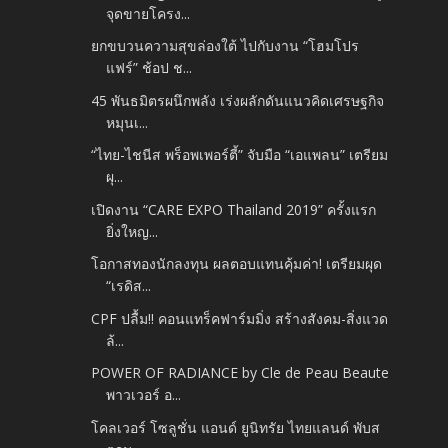
จุดขายโครง...
ยกขบวนความสุขล่องใต้ ไปกับงาน “โฮมโปร
แฟร์” ช้อป ช...
45 พันธมิตรผนึกพลัง เร่งผลักดันแนวคิดเศรษฐกิจ
หมุนเ...
“ไทย-ไชนีส พร็อพเพอร์ตี้” จับมือ “เอแพลน” เตรียม
ผุ...
เปิดงาน “CARE EXPO Thailand 2019” ครั้งแรก
ยิ่งใหญ...
โอกาสทองนักลงทุน ผลตอบแทนคุ้มค่า! เตรียมผุด
“เรดิส...
CPF ปลื้ม!! คอนแทร็คฟาร์มมิ่ง สร้างสังคม-สิ่งแวด
ล้...
POWER OF RADIANCE by Cle de Peau Beaute
พาวเวอร์ อ...
โคลเวอร์ โซลูชั่น แอนด์ ยูนิทรัย ไทยแลนด์ พับส