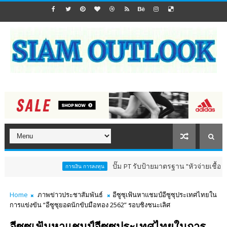
ปั๊ม PT รับป้ายมาตรฐาน "หัวจ่ายเชื้อเพลิงสีทอ
การเงิน การลงทุน
Home
ภาพข่าวประชาสัมพันธ์
อีซูซุเฟ้นหาแชมป์อีซูซุประเทศไทยใน
การแข่งขัน “อีซูซุยอดนักขับมือทอง 2562” รอบชิงชนะเลิศ