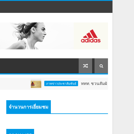
ททท. ชวนสัมผัสพลังแห่งศรัทธา ร่วมงาน "ห่มผ้าห
ภาพข่าวประชาสัมพันธ์
จำนวนการเยี่ยมชม