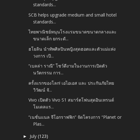
standards...
SCB helps upgrade medium and small hotel
standards...
ไทยพาณิชย์หนุนโรงแรมขนาดขนาดกลางและ
ขนาดเล็ก ยกระดั...
ฮโยลิน นำทัพศิลปินหญิงสุดฮอตและตัวแม่แห่ง
วงการ เปิ...
“เบลล่า ราณี” โชว์ดีงามในงานการเปิดตัว
นวัตกรรม การ...
ครั้งแรกของโลก! เอไอเอส และ ประกันภัยไทย
วิวัฒน์ จั...
Vivo เปิดตัว Vivo S1 สมาร์ตโฟนสุดอินเทรนด์
โมเดลแร...
“เนชั่นแนล จีโอกราฟฟิก” จัดโครงการ “Planet or
Plas...
July
(123)
►