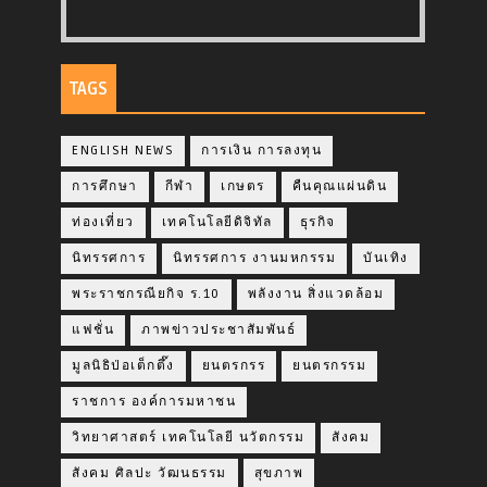
TAGS
ENGLISH NEWS
การเงิน การลงทุน
การศึกษา
กีฬา
เกษตร
คืนคุณแผ่นดิน
ท่องเที่ยว
เทคโนโลยีดิจิทัล
ธุรกิจ
นิทรรศการ
นิทรรศการ งานมหกรรม
บันเทิง
พระราชกรณียกิจ ร.10
พลังงาน สิ่งแวดล้อม
แฟชั่น
ภาพข่าวประชาสัมพันธ์
มูลนิธิป่อเต็กตึ๊ง
ยนตรกรร
ยนตรกรรม
ราชการ องค์การมหาชน
วิทยาศาสตร์ เทคโนโลยี นวัตกรรม
สังคม
สังคม ศิลปะ วัฒนธรรม
สุขภาพ