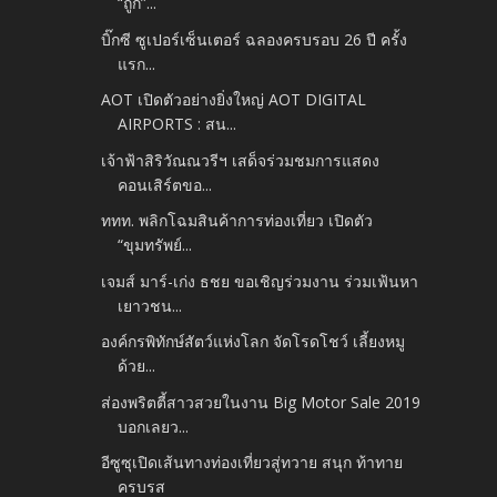
“ถูก”...
บิ๊กซี ซูเปอร์เซ็นเตอร์ ฉลองครบรอบ 26 ปี ครั้ง
แรก...
AOT เปิดตัวอย่างยิ่งใหญ่ AOT DIGITAL
AIRPORTS : สน...
เจ้าฟ้าสิริวัณณวรีฯ เสด็จร่วมชมการแสดง
คอนเสิร์ตขอ...
ททท. พลิกโฉมสินค้าการท่องเที่ยว เปิดตัว
“ขุมทรัพย์...
เจมส์ มาร์-เก่ง ธชย ขอเชิญร่วมงาน ร่วมเฟ้นหา
เยาวชน...
องค์กรพิทักษ์สัตว์แห่งโลก จัดโรดโชว์ เลี้ยงหมู
ด้วย...
ส่องพริตตี้สาวสวยในงาน Big Motor Sale 2019
บอกเลยว...
อีซูซุเปิดเส้นทางท่องเที่ยวสู่ทวาย สนุก ท้าทาย
ครบรส