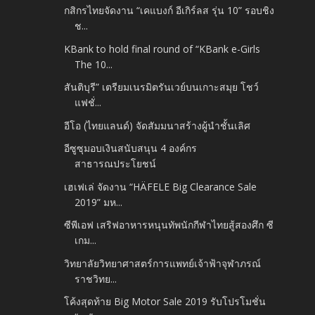
กสิกรไทยจัดงาน “เคแบงก์ อีเกิร์ลส รุ่น 10” รอบชิง
ช...
KBank to hold final round of “KBank e-Girls
The 10...
สันติบุรี” เตรียมเนรมิตรันเวย์บนเกาะสมุย โชว์
แฟชั่...
อีโอ (ไทยแลนด์) จัดสัมมนาสร้างผู้นำชั้นเลิศ
อีซูซุมอบเงินสนับสนุน 4 องค์กร
สาธารณประโยชน์
เฮเฟเล่ จัดงาน “HÄFELE Big Clearance Sale
2019” มห...
ซีพีเอฟ เสริฟอาหารหนุนทัพนักกีฬาไทยสู้สองศึก ซี
เกม...
วิทยาลัยวิทยาศาสตร์การแพทย์เจ้าฟ้าจุฬาภรณ์
ราชวิทย...
โค้งสุดท้าย Big Motor Sale 2019 รับโปรโมชั่น