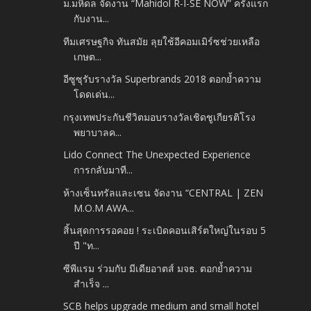
ม.มหิดล จัดงาน “Mahidol R-I-SE NOW” ครั้งแรก
กับงาน...
ทีมเศรษฐกิจ ทันสมัย ลุยใช้อีคอมเมิร์ซช่วยเหลือ
เกษต...
อีซูซุรับรางวัล Superbrands 2018 ตอกย้ำความ
โดดเด่น...
กรุงเทพประกันชีวิตมอบรางวัลเชิดชูเกียรติโรง
พยาบาลค...
Lido Connect The Unexpected Experience
การกลับมาที...
ห้างเซ็นทรัลและเซน จัดงาน “CENTRAL | ZEN
M.O.M AWA...
สิ้นสุดการรอคอย ! ระเบิดคอนเสิร์ตใหญ่ในรอบ 5
ปี "ท...
ซีพีแรม ร่วมกับ มีเดียอาตส์ มจธ. ตอกย้ำความ
สำเร็จ ...
SCB helps upgrade medium and small hotel