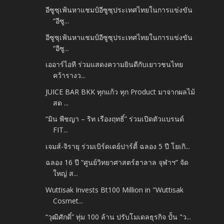
อีซูซุเฟ้นหาแชมป์อีซูซุประเทศไทยในการแข่งขัน
“อีซู...
อีซูซุเฟ้นหาแชมป์อีซูซุประเทศไทยในการแข่งขัน
“อีซู...
เออาร์ไอที ร่วมแสดงความยินดีกับเยาวชนไทย
คว้ารางว...
JUICE BAR BKK ทุกแก้ว ทุก Product มาจากผลไม้
สด ...
“มิน พีชญา – ริท เรืองฤทธิ์” ร่วมเปิดตัวแบรนด์
FIT...
เจมส์-จิรายุ ร่วมเบิร์ดเดย์ปาร์ตี้ ฉลอง 5 ปี โยเกิ...
ฉลอง 16 ปี “ศูนย์วิทยาศาสตร์ฮาลาล จุฬาฯ” จัด
ใหญ่ ส...
Wuttisak Invests Bt100 Million in "Wuttisak
Cosmet...
“วุฒิศักดิ์” ทุ่ม 100 ล้าน ปรับโมเดลธุรกิจ ปั้น "ว...