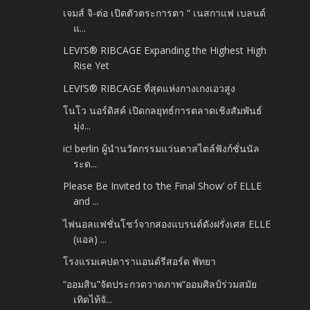
เจมส์ จิ-ต่อ เปิดตัวตระการตา “ เนสกาแฟ เบลนด์
แ...
LEVI’S® RIBCAGE Expanding the Highest High
Rise Yet
LEVI’S® RIBCAGE ที่สุดแห่งกางเกงเอวสูง
โนโว นอร์ดิสค์ เปิดกลยุทธ์การตลาดเชิงสัมพันธ์
มุ่ง...
ic! berlin ผู้นำนวัตกรรมแว่นตาสไตล์ฟังก์ชั่นนัล
ระด...
Please Be Invited to ‘the Final Show’ of ELLE
and ...
ไฟนอลแฟชั่นโชว์จากสองแบรนด์ดังฝรั่งเศส ELLE
(แอล) ...
โรงแรมเคปดาราแอนด์รีสอร์ด พัทยา
“ออมสิน”จัดประกวดวาดภาพ“ออมศิลป์ร่วมสมัย
เทิดไท้จั...