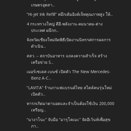
เกษตรอุตสา...
“Hi-jet Ink Refill” หมึกเติมอิงค์เจ็ทคุณภาพสูง ให้...
4 กระทรวงใหญ่ ดีอี-พลังงาน-คมนาคม-ต่าง
ประเทศ ผนึกก...
จังหวัดเชียงใหม่จัดพิธีเปิดงานนิทรรศการผลการ
ดำเนิน...
สสว. – สถาบันอาหาร แถลงความสำเร็จ สร้าง
เครือข่าย S...
เมอร์เซเดส-เบนซ์ เปิดตัว The New Mercedes-
Benz A-C...
“LAVITA” ร้านกาแฟแบรนด์ไทย สไตล์คนรุ่นใหม่
เปิดตัว...
ทารกเกิดมาตาบอดและจำเป็นต้องใช้เงิน 200,000
เหรียญ...
“นางาโนะ” จับมือ “มารุโคเมะ” จัดอีเว้นท์เพื่อสุข
ภา...