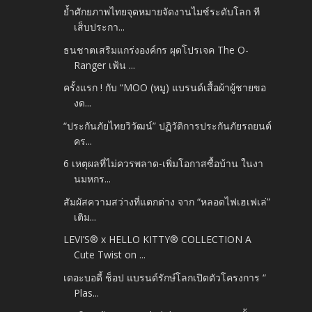
ย้ำศักยภาพไทยจุดหมายจัดงานไมซ์ระดับโลก ที
เส็บประกา...
ธนชาตเสริมแกร่งองค์กร ผุดโปรเจค The O-
Ranger เฟ้น ...
ครั้งแรก ! กับ “MOO (หมู) แบรนด์เสื้อผ้าผู้ชายขอ
งด...
“ประกันภัยไทยวิวัฒน์” ปฏิวัติการประกันภัยรถยนต์
คร...
6 เหตุผลที่ไม่ควรพลาด-เพิ่มโอกาสซื้อบ้าน ในงา
นมหกร...
สัมผัสความสว่างที่แตกต่าง จาก “หลอดไฟเฮเฟเล่”
เติม...
LEVI’S® x HELLO KITTY® COLLECTION A
Cute Twist on ...
เดอะบอดี้ ช็อป แบรนด์รักษ์โลกเปิดตัวโครงการ “
Plas...