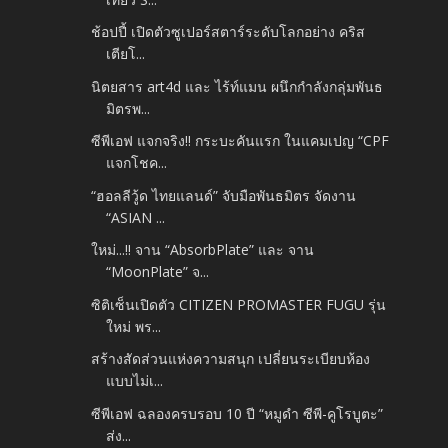
ช้อปปี้ เปิดตัวซูเปอร์สตาร์ระดับโลกอย่าง คริส
เตียโ...
นิตยสาร art4d และ ไร้ท์แมน ผนึกกำลังกลุ่มพันธ
มิตรพ...
ซีพีเอฟ แจกจริง!! กระบะคันแรก ในแคมเปญ “CPF
แจกโชค...
“ฮอลลีวู้ด ไทยแลนด์” จับมือพันธมิตร จัดงาน
“ASIAN ...
ใหม่...!! จาน “AbsorbPlate” และ จาน
“MoonPlate” จ...
ซิติเซ็นเปิดตัว CITIZEN PROMASTER FUGU รุ่น
ใหม่ พร...
สร้างสัดส่วนแห่งความสนุก เปลี่ยนระเบียบห้อง
แบบไม่เ...
ซีพีเอฟ ฉลองครบรอบ 10 ปี “หมูดำ ซีพี-คูโรบูตะ”
ส่ง...