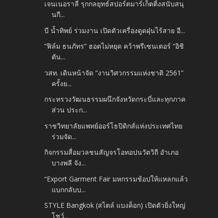
เจนเนอราลี่ รุกกลยุทธ์สปอร์ตมาร์เก็ตติ้งสนับสนุ
นกี...
บี น้ำทิพย์ ร่วมงาน เปิดตัวเครื่องดูดฝุ่นไร้สาย อี...
“ฟิล์ม ธนภัทร” ฮอตไม่หยุด คว้าพรีเซนเตอร์ “อิชิ
ตัน...
วสท. เดินหน้าจัด “งานวิศวกรรมแห่งชาติ 2561”
ครั้งย...
กระทรวงวัฒนธรรมผนึกจังหวัดกระบี่และทุกภาค
ส่วน ประก...
ราชวิทยาลัยแพทย์ออร์โธปิดิกส์แห่งประเทศไทย
ร่วมจัด...
กิจกรรมสื่อมวลชนสัญจรโอทอปนวัตวิถี อำเภอ
บางพลี จัง...
“Export Garment Fair มหกรรมช้อปให้แหลกแล้ว
แบกกลับบ...
STYLE Bangkok (สไตล์ แบงค็อก) เปิดตัวยิ่งใหญ่
โชว์...