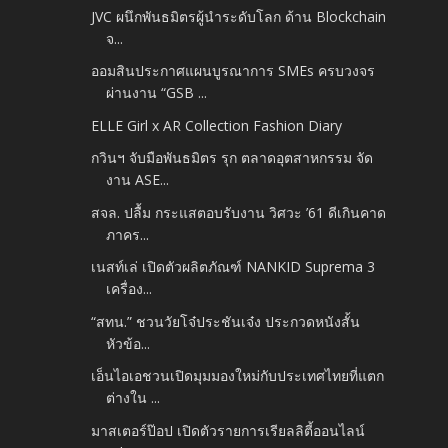
JVC ผนึกพันธมิตรผู้นำระดับโลก ด้าน Blockchain
จ...
ออมสินประกาศแผนบูรณาการ SMEs ครบวงจร
ผ่านงาน “GSB ...
ELLE Girl x AR Collection Fashion Diary
กวินฯ จับมือพันธมิตร รุก ตลาดอุตสาหกรรม จัด
งาน ASE...
สจล. ปลื้ม กระแสตอบรับงาน วิศวะ ’61 ดีเกินคาด
ภาคร...
เนสท์เล่ เปิดตัวผลิตภัณฑ์ NANKID Suprema 3
เครื่อง...
“สทน.” ชวนวัยโจ๋ประชันเจ๋ง ประกวดหนังสั้น
หัวข้อ...
เอ็นไอเอชวนเปิดมุมมองใหม่กับประเทศไทยที่แตก
ต่างใน ...
มาสเตอร์ป๊อป เปิดตัวรายการเรียลลิตี้ออนไลน์