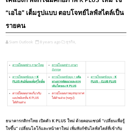
เคแบงก์ พลิกโฉมศักยภาพ K PLUS ใหม่ ใช้
“เอไอ” เต็มรูปแบบ ตอบโจทย์ไลฟ์สไตล์เป็น
รายคน
Siam Outlook
8 years ago
ธุรกิจ,
ธนาคารกสิกรไทย เปิดตัว K PLUS ใหม่ ด้วยคอนเซปต์ “เปลี่ยนเพื่อรู้
ใจขึ้น” เปลี่ยนโลโก้และหน้าตาใหม่ เพิ่มฟังก์ชันไลฟ์สไตล์ที่เข้ากับ