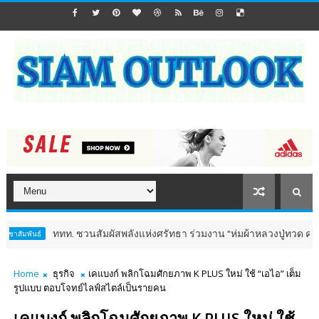
ททท. ชวนสัมผัสพลังแห่งศรัทธา ร่วมงาน "ห่มผ้าหลวงปู่ทวด ครั้งที่ 13 ปี 
์
Home
ธุรกิจ
เคแบงก์ พลิกโฉมศักยภาพ K PLUS ใหม่ ใช้ “เอไอ” เต็ม
รูปแบบ ตอบโจทย์ไลฟ์สไตล์เป็นรายคน