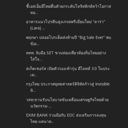
ชี้เอสเอ็มอีไทยตื่นตัวยกระดับโลจิสติกส์คว้าโอกาส
ทอ...
อาหารแมวโปรตีนสูงเกรดพรีเมี่ยมใหม่ “ลาร่า”
(Lara) ...
พฤกษา ปล่อยโปรเด็ดส่งท้ายปี “Big Sale Ever” พบ
ข้อเ...
ททท. จับมือ SET ชวนท่องเที่ยวท้องถิ่นไทยอย่าง
ใส่ใจ...
สเก็ตเชอร์ส เปิดตัวรองเท้ารุ่น ดีไลทส์ 3.0 ในประ
เท...
กรุงไทย ประกาศยุทธศาสตร์ดิจิทัลก้าวสู่ Invisible
B...
วสท.ขานรับนโยบายขับเคลื่อนเศรษฐกิจไทยด้วย
นวัตกรรม ...
EXIM BANK ร่วมมือกับ EDC ส่งเสริมการลงทุน
ไทย-แคนาด...