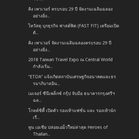
คิง เพาเวอร์ ครบรอบ 29 ปี จัดงานเฉลิมฉลอง
อย่างยิ่ง...
ไทวัสดุ บุกธุรกิจ ฟาสต์ฟิต (FAST FIT) เตรียมเปิด
ตั...
คิง เพาเวอร์ จัดงานเฉลิมฉลองครบรอบ 29 ปี
อย่างยิ่ง...
2018 Taiwan Travel Expo ณ Central World
กำลังเริ่ม...
“ETDA” แจ้งเกิดสถาบันเศรษฐกิจอนาคตและธร
รมาภิบาลอิน...
เมเจอร์ ซีนีเพล็กซ์ กรุ้ป จับมือ ธนาคารกรุงศรีฯ
ฉล...
โกลด์ซิตี้ เปิดตัว รองเท้าแฟชั่น และ รองเท้านัก
เรี...
ทูน เอเชีย ปล่อยเอม็วใีหม่ล่าสุด Heroes of
Thailan...