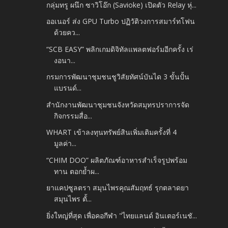
กลุ่มทรู ผนึก ซาวิโอ๊ก (Savioke) เปิดตัว Relay หุ่...
ออเนอร์ ส่ง GPU Turbo ปฏิวัติวงการสมาร์ทโฟน
ด้วยคว...
“SCB EASY” พลิกเกมดิจิทัลแพลตฟอร์มอีกครั้ง เร่
งอนา...
กรมการพัฒนาชุมชนชูวิสัยทัศน์บันได 3 ขั้นปั้น
แบรนด์...
สำนักงานพัฒนาชุมชนจังหวัดสมุทรปราการจัด
กิจกรรมสื่อ...
WHART เข้าลงทุนทรัพย์สินเพิ่มเติมครั้งที่ 4
มูลค่า...
“CHIM DOO” ผลิตภัณฑ์อาหารสำเร็จรูปพร้อม
ทาน ตอกย้ำผ...
ยาแคปซูลตรา สมุนไพรคุณสัมฤทธ์ รุกตลาดยา
สมุนไพร ตั้...
ยิ่งใหญ่ที่สุด เพื่อคอกีฬา "ไทยแลนด์ อินเตอร์เนชั...