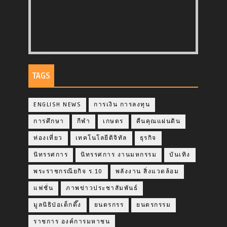
TAGS
ENGLISH NEWS
การเงิน การลงทุน
การศึกษา
กีฬา
เกษตร
คืนคุณแผ่นดิน
ท่องเที่ยว
เทคโนโลยีดิจิทัล
ธุรกิจ
นิทรรศการ
นิทรรศการ งานมหกรรม
บันเทิง
พระราชกรณียกิจ ร.10
พลังงาน สิ่งแวดล้อม
แฟชั่น
ภาพข่าวประชาสัมพันธ์
มูลนิธิป่อเต็กตึ๊ง
ยนตรกรร
ยนตรกรรม
ราชการ องค์การมหาชน