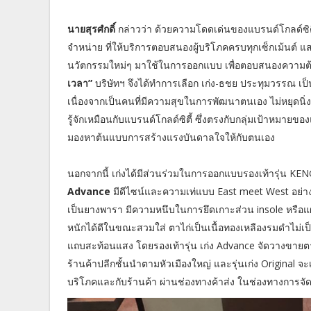
นายสุรศํกดิ์
กล่าวว่า ด้วยความโดดเด่นของแบรนด์โกลด์ซิตี
จำหน่าย ที่ให้บริการตอบสนองผู้บริโภคครบทุกเซ็กเม้นต์ 
นวัตกรรมใหม่ๆ มาใช้ในการออกแบบ เพื่อตอบสนองความต้อ
เวลา”
บริษัทฯ จึงได้ทำการเลือก เก่ง-ธชย ประทุมวรรณ เ
เนื่องจากเป็นคนที่มีความสุขในการพัฒนาตนเอง ไม่หยุดนิ่ง 
รู้จักเหมือนกับแบรนด์โกลด์ซิตี้ ซึ่งตรงกับกลุ่มเป้าหมายขอ
มองหาต้นแบบการสร้างแรงบันดาลใจให้กับตนเอง
นอกจากนี้ เก่งได้มีส่วนร่วมในการออกแบบรองเท้ารุ่น KENG 2
Advance
มีดีไซน์และความเท่แบบ East meet West อย่า
เป็นยางพารา มีความหนึบในการยึดเกาะส่วน insole หรือแผ
หนักได้ดีในขณะสวมใส่ ตาไก่เป็นเนื้อทองเหลืองรมดำไม่เป
แถบสะท้อนแสง โดยรองเท้ารุ่น เก่ง Advance จัดวางขายตา
ร้านค้าปลีกชั้นนำตามหัวเมืองใหญ่ และรุ่นเก่ง Original จะ
บริโภคและกับร้านค้า ผ่านช่องทางค้าส่ง ในช่องทางการจ