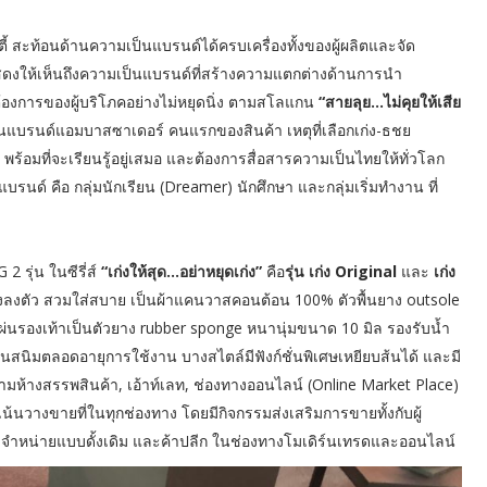
้ สะท้อนด้านความเป็นแบรนด์ได้ครบเครื่องทั้งของผู้ผลิตและจัด
แสดงให้เห็นถึงความเป็นแบรนด์ที่สร้างความแตกต่างด้านการนำ
งการของผู้บริโภคอย่างไม่หยุดนิ่ง ตามสโลแกน
“สายลุย…ไม่คุยให้เสีย
ป็นแบรนด์แอมบาสซาเดอร์ คนแรกของสินค้า เหตุที่เลือกเก่ง-ธชย
พร้อมที่จะเรียนรู้อยู่เสมอ และต้องการสื่อสารความเป็นไทยให้ทั่วโลก
งแบรนด์ คือ กลุ่มนักเรียน (Dreamer) นักศึกษา และกลุ่มเริ่มทำงาน ที่
 รุ่น ในซีรี่ส์
“เก่งให้สุด…อย่าหยุดเก่ง”
คือ
รุ่น เก่ง Original
และ
เก่ง
งลงตัว สวมใส่สบาย เป็นผ้าแคนวาสคอนต้อน 100% ตัวพื้นยาง outsole
่นรองเท้าเป็นตัวยาง rubber sponge หนานุ่มขนาด 10 มิล รองรับน้ำ
็นสนิมตลอดอายุการใช้งาน บางสไตล์มีฟังก์ชั่นพิเศษเหยียบส้นได้ และมี
มห้างสรรพสินค้า, เอ้าท์เลท, ช่องทางออนไลน์ (Online Market Place)
เน้นวางขายที่ในทุกช่องทาง โดยมีกิจกรรมส่งเสริมการขายทั้งกับผู้
ัดจำหน่ายแบบดั้งเดิม และค้าปลีก ในช่องทางโมเดิร์นเทรดและออนไลน์