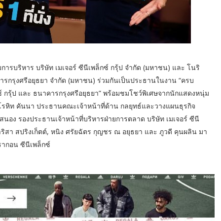
รบริหาร บริษัท เมเจอร์ ซีนีเพล็กซ์ กรุ้ป จำกัด (มหาชน) และ โนริ
รกรุงศรีอยุธยา จำกัด (มหาชน) ร่วมกันเป็นประธานในงาน “ครบ
กซ์ กรุ้ป และ ธนาคารกรุงศรีอยุธยา” พร้อมชมโชว์พิเศษจากนักแสดงหนุ่ม
, โรหิท คันนา ประธานคณะเจ้าหน้าที่ด้าน กลยุทธ์และวางแผนธุรกิจ
รสนอง รองประธานเจ้าหน้าที่บริหารฝ่ายการตลาด บริษัท เมเจอร์ ซีนี
ิสา สปริงเก็ตต์, หนิง ศรัยฉัตร กุญชร ณ อยุธยา และ ภูวดี คุนผลิน มา
รากอน ซีนีเพล็กซ์