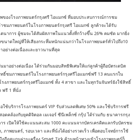
ยภาพของโรงภาพยนตร์กรุงศรี ไอแมกซ์ ที่มอบประสบการณ์การชม
เข้าชมภาพยนตร์ในโรงภาพยนตร์กรุงศรี ไอแมกซ์ ลูกค้าจะได้รับ
ร ผู้ชมจะได้สัมผัสภาพในแนวตั้งที่กว้างขึ้น 26% คมชัด มากยิ่ง
ขนาดใหญ่ที่ให้เสียงกระหึ่มหนักแน่นกว่าในโรงภาพยนตร์ทั่วไปถึง10
มาอย่างต่อเนื่องและยาวนานที่สุด
อย่างต่อเนื่อง ได้ร่วมกันมอบสิทธิพิเศษให้แก่ลูกค้าผู้ถือบัตรเดบิต
สิทธิ์ชมภาพยนตร์ในโรงภาพยนตร์กรุงศรีไอแมกซ์ฟรี 13 คนแรกใน
รงภาพยนตร์กรุงศรีไอแมกซ์ ทั้ง 4 สาขา และในทุกวันจันทร์ยังใช้สิทธิ์
รี 1 ที่นั่ง
เมื่อใช้บริการโรงภาพยนตร์ VIP รับส่วนลดพิเศษ 50% และใช้บริการฟรี
อดคล้องกับยุคดิจิตอล เมเจอร์ ซีนีเพล็กซ์ กรุ้ป ได้ร่วมกับ ธนาคารกรุง
าคาร เปิดให้ใช้คะแนนสะสม 1000 คะแนนจากบัตรเครดิตแลกรับบัตรชม
ขา, ภาพยนตร์, รอบเวลา และที่นั่งได้อย่างรวดเร็ว เพื่อตอบโจทย์การใช้
มือถือสแกนผ่านเครื่อง Smart Tick ด้านหน้าทางเข้าโรงภาพยนตร์ก็