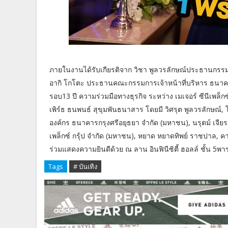
ภายในงานได้รับเกียรติจาก วิชา พูลวรลักษณ์ประธานกรรมกา
อากิ โกโตะ ประธานคณะกรรมการเจ้าหน้าที่บริหาร ธนาคา
รอบ13 ปี ความร่วมมือทางธุรกิจ ระหว่าง เมเจอร์ ซีนีเพล็
เพิร์ธ ธนพนธ์ สุขุมพันธนาสาร โดยมี วิศรุต พูลวรลักษณ์
องค์กร ธนาคารกรุงศรีอยุธยา จำกัด (มหาชน), นรุตม์ เจีย
เพล็กซ์ กรุ้ป จำกัด (มหาชน), หยาด หยาดทิพย์ ราชปาล, คาร
ร่วมแสดงความยินดีด้วย ณ ลาน อินฟินีซิตี้ ฮอลล์ ชั้น 5พา
Tags
# บันเทิง