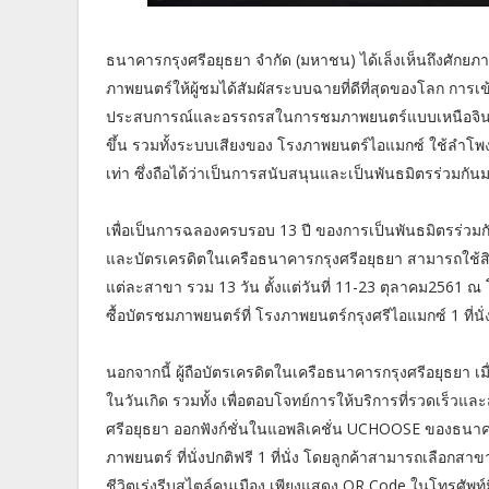
ธนาคารกรุงศรีอยุธยา จำกัด (มหาชน) ได้เล็งเห็นถึงศัก
ภาพยนตร์ให้ผู้ชมได้สัมผัสระบบฉายที่ดีที่สุดของโลก การ
ประสบการณ์และอรรถรสในการชมภาพยนตร์แบบเหนือจินตนากา
ขึ้น รวมทั้งระบบเสียงของ โรงภาพยนตร์ไอแมกซ์ ใช้ลำโพง
เท่า ซึ่งถือได้ว่าเป็นการสนับสนุนและเป็นพันธมิตรร่วมกัน
เพื่อเป็นการฉลองครบรอบ 13 ปี ของการเป็นพันธมิตรร่วมกันมา
และบัตรเครดิตในเครือธนาคารกรุงศรีอยุธยา สามารถใช้
แต่ละสาขา รวม 13 วัน ตั้งแต่วันที่ 11-23 ตุลาคม2561 ณ โ
ซื้อบัตรชมภาพยนตร์ที่ โรงภาพยนตร์กรุงศรีไอแมกซ์ 1 ที่นั่ง ฟ
นอกจากนี้ ผู้ถือบัตรเครดิตในเครือธนาคารกรุงศรีอยุธยา 
ในวันเกิด รวมทั้ง เพื่อตอบโจทย์การให้บริการที่รวดเร็วและส
ศรีอยุธยา ออกฟังก์ชั่นในแอพลิเคชั่น UCHOOSE ของธน
ภาพยนตร์ ที่นั่งปกติฟรี 1 ที่นั่ง โดยลูกค้าสามารถเลือกสา
ชีวิตเร่งรีบสไตล์คนเมือง เพียงแสดง QR Code ในโทรศัพท์