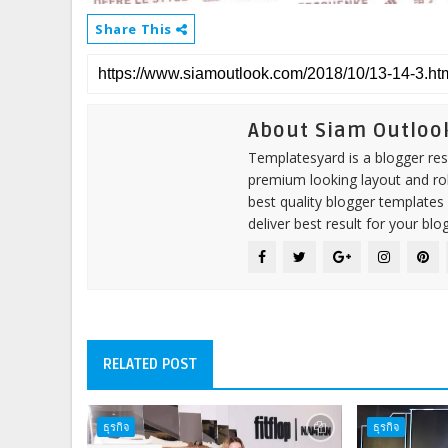
Share This
About Siam Outloo
Templatesyard is a blogger reso
premium looking layout and rob
best quality blogger templates
deliver best result for your blog
RELATED POST
ธุรกิจ
ธุรกิจ