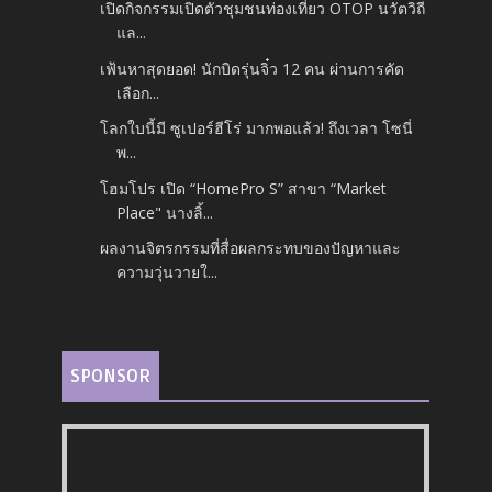
เปิดกิจกรรมเปิดตัวชุมชนท่องเที่ยว OTOP นวัตวิถี
แล...
เฟ้นหาสุดยอด! นักบิดรุ่นจิ๋ว 12 คน ผ่านการคัด
เลือก...
โลกใบนี้มี ซูเปอร์ฮีโร่ มากพอแล้ว! ถึงเวลา โซนี่
พ...
โฮมโปร เปิด “HomePro S” สาขา “Market
Place" นางลิ้...
ผลงานจิตรกรรมที่สื่อผลกระทบของปัญหาและ
ความวุ่นวายใ...
SPONSOR