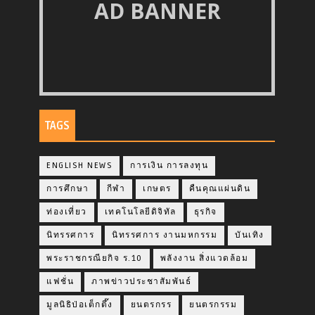
AD BANNER
TAGS
ENGLISH NEWS
การเงิน การลงทุน
การศึกษา
กีฬา
เกษตร
คืนคุณแผ่นดิน
ท่องเที่ยว
เทคโนโลยีดิจิทัล
ธุรกิจ
นิทรรศการ
นิทรรศการ งานมหกรรม
บันเทิง
พระราชกรณียกิจ ร.10
พลังงาน สิ่งแวดล้อม
แฟชั่น
ภาพข่าวประชาสัมพันธ์
มูลนิธิป่อเต็กตึ๊ง
ยนตรกรร
ยนตรกรรม