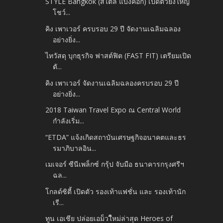
STYLE Bangkok (สไตล์ แบงค็อก) เปิดตัวยิ่งใหญ่
โชว์...
คิง เพาเวอร์ ครบรอบ 29 ปี จัดงานเฉลิมฉลอง
อย่างยิ่ง...
ไทวัสดุ บุกธุรกิจ ฟาสต์ฟิต (FAST FIT) เตรียมเปิด
ตั...
คิง เพาเวอร์ จัดงานเฉลิมฉลองครบรอบ 29 ปี
อย่างยิ่ง...
2018 Taiwan Travel Expo ณ Central World
กำลังเริ่ม...
“ETDA” แจ้งเกิดสถาบันเศรษฐกิจอนาคตและธร
รมาภิบาลอิน...
เมเจอร์ ซีนีเพล็กซ์ กรุ้ป จับมือ ธนาคารกรุงศรีฯ
ฉล...
โกลด์ซิตี้ เปิดตัว รองเท้าแฟชั่น และ รองเท้านัก
เรี...
ทูน เอเชีย ปล่อยเอม็วใีหม่ล่าสุด Heroes of