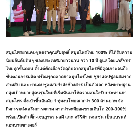
สมุนไพรยาแคปซูลตราคุณสัมฤทธิ์ สมุนไพรไทย 100% ที่ได้รับความ
นิยมอันดับต้นๆ ของประเทศมายาวนาน กว่า 10 ปี ดูแลโดยเภสัชกร
ไทยทุกขั้นตอน ตั้งแต่คัดเลือกวัตถุดิบจากสมุนไพรที่มีคุณภาพจนถึง
ขั้นตอนการผลิต พร้อมรุกตลาดยาสมุนไพรไทย ชูยาแคปซูลผสมราก
สามสิบ และ ยาแคปซูลผสมกำลังช้างสาร เป็นตัวเอก หวังขยายฐาน
กลุ่มเป้าหมายสู่คนรุ่นใหม่ที่เริ่มหันมาให้ความสนใจรับประทานยา
สมุนไพร ตั้งเป้าขึ้นอันดับ 1 ทุ่มงบโฆษณากว่า 300 ล้านบาท จัด
กิจกรรมส่งเสริมการตลาด คาดว่าจะมียอดขายเติบโต 200-300%
พร้อมเปิดตัว ติ๊ก-เจษฎาพร ผลดี และ ศรีริต้า เจนเซ่น เป็นแบรนด์
แอมบาสซาเดอร์