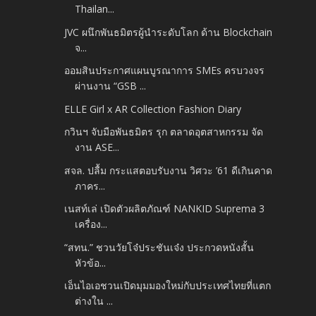
Thailan...
JVC ผนึกพันธมิตรผู้นำระดับโลก ด้าน Blockchain
จ...
ออมสินประกาศแผนบูรณาการ SMEs ครบวงจร
ผ่านงาน “GSB ...
ELLE Girl x AR Collection Fashion Diary
กวินฯ จับมือพันธมิตร รุก ตลาดอุตสาหกรรม จัด
งาน ASE...
สจล. ปลื้ม กระแสตอบรับงาน วิศวะ ’61 ดีเกินคาด
ภาคร...
เนสท์เล่ เปิดตัวผลิตภัณฑ์ NANKID Suprema 3
เครื่อง...
“สทน.” ชวนวัยโจ๋ประชันเจ๋ง ประกวดหนังสั้น
หัวข้อ...
เอ็นไอเอชวนเปิดมุมมองใหม่กับประเทศไทยที่แตก
ต่างใน ...