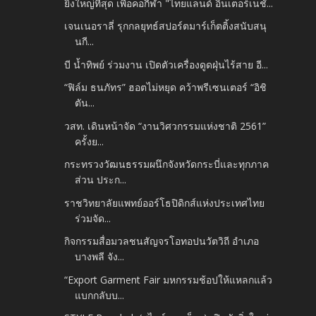
ยิ่งใหญ่ที่สุด เพื่อคอกีฬา "ไทยแลนด์ อินเตอร์เนชั...
เจนเนอราลี่ รุกกลยุทธ์สปอร์ตมาร์เก็ตติ้งสนับสนุ
นกี...
บี น้ำทิพย์ ร่วมงาน เปิดตัวเครื่องดูดฝุ่นไร้สาย อี...
“ฟิล์ม ธนภัทร” ฮอตไม่หยุด คว้าพรีเซนเตอร์ “อิชิ
ตัน...
วสท. เดินหน้าจัด “งานวิศวกรรมแห่งชาติ 2561”
ครั้งย...
กระทรวงวัฒนธรรมผนึกจังหวัดกระบี่และทุกภาค
ส่วน ประก...
ราชวิทยาลัยแพทย์ออร์โธปิดิกส์แห่งประเทศไทย
ร่วมจัด...
กิจกรรมสื่อมวลชนสัญจรโอทอปนวัตวิถี อำเภอ
บางพลี จัง...
“Export Garment Fair มหกรรมช้อปให้แหลกแล้ว
แบกกลับบ...