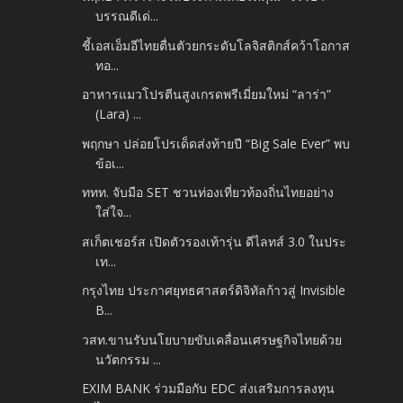
บรรณดีเด่...
ชี้เอสเอ็มอีไทยตื่นตัวยกระดับโลจิสติกส์คว้าโอกาส
ทอ...
อาหารแมวโปรตีนสูงเกรดพรีเมี่ยมใหม่ “ลาร่า”
(Lara) ...
พฤกษา ปล่อยโปรเด็ดส่งท้ายปี “Big Sale Ever” พบ
ข้อเ...
ททท. จับมือ SET ชวนท่องเที่ยวท้องถิ่นไทยอย่าง
ใส่ใจ...
สเก็ตเชอร์ส เปิดตัวรองเท้ารุ่น ดีไลทส์ 3.0 ในประ
เท...
กรุงไทย ประกาศยุทธศาสตร์ดิจิทัลก้าวสู่ Invisible
B...
วสท.ขานรับนโยบายขับเคลื่อนเศรษฐกิจไทยด้วย
นวัตกรรม ...
EXIM BANK ร่วมมือกับ EDC ส่งเสริมการลงทุน