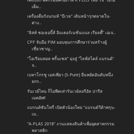
เต็ม...
เครื่องดื่มรังนกแท้ “บีเวล” เดินหน้ารุกตลาดใน-
ต่าง...
“ลิสต์ ซอเธอบี้ส์ อินเตอร์เนชั่นแนล เรียลตี้” เอเจ...
CPF จับมือ PIM มอบทุนการศึกษาร่วมสร้างผู้
เชี่ยวชาญ...
“โอเรียนทอล พริ้นเซส” มุ่งสู่ “ไลฟ์สไตล์ แบรนด์”
จ...
เบทาโกรชู เอสเพียว (S-Pure) ยืนหยัดอันดับหนึ่ง
ยกร...
รันเวย์ไหน ก็ไม่พีคเท่ารันเวย์ลอรีอัล ปารีส
เมคอัพ!!
แบรนด์ซันโทรี่ เปิดตัวน้องใหม่ “แบรนด์วีต้าพรุน-
เม...
“A-PLAS 2018” งานแสดงสินค้าเพื่ออุตสาหกรรม
พลาสติก