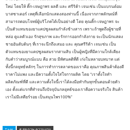
ใหม่ โดยให้ ติ๊ก-เจษฎาพร ผลดี และ ศรีริต้า เจนเซ่น เป็นแบรนด์อม
บาสซาเดอร์ เหตุที่เลือกนักแสดงสองท่านนี้ เนื่องจากภาพลักษณ์ที่
สามารถตอบโจทย์ผู้บริโภคได้เป็นอย่างดี โดย คุณติ๊ก-เจษฎาพร จะ
เป็นตัวแทนของยาแคปซูลผสมกำลังช้างสาร เพราะถ้าพูดถึงผู้ชายที่
หล่อ ดูแลตัวเอง รักสุขภาพ และรักการออกกำลังกาย จะเป็นนักแสดง
ชายอันดับต้นๆ ที่เราจะนึกถึงเสมอ และ คุณศรีริต้า เจนเซ่น เป็น
ตัวแทนของยาแคปซูลผสมรากสามสิบ เป็นผู้หญิงที่มีความใกล้เคียง
กับคำว่าสมบูรณ์แบบ คือ สวย มีทัศนคติที่ดี เก่งในหลายบทบาท แต่
ทั้งนี้กลยุทธ์หลักๆ ในการทำการตลาดของเราคือ คุณภาพสินค้าต้องดี
ราคาไม่แพง และมีความตั้งใจใส่ใจการผลิต โดย “เราตั้งใจทำ
ผลิตภัณฑ์ที่ดี และความตั้งใจนี้เราได้ลงมือทำกันทุกขั้นตอนด้วยตัว
เอง ตั้งแต่แรกที่ทำจนถึงปัจจุบันกลยุทธ์ของเราคือความจริงใจ สินค้า
เราไม่มีเสตียร์รอย เป็นสมุนไพร100%”
Tags
# สุขภาพ ความงาม