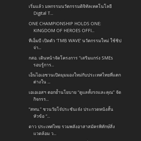
เริ่มแล้ว มหกรรมนวัตกรรมดิจิทัลเทคโนโลยี
Digital T...
ONE CHAMPIONSHIP HOLDS ONE:
KINGDOM OF HEROES OFFI...
ทีเอ็มบี เปิดตัว ‘TMB WAVE’ นวัตกรรมใหม่ ใช้ชิป
จ่า...
กสอ. เดินหน้าจัดโครงการ “เสริมแกร่ง SMEs
รอบรู้การ...
เอ็นไอเอชวนเปิดมุมมองใหม่กับประเทศไทยที่แตก
ต่างใน ...
เอเอเอสฯ ตอกย้ำนโยบาย “ดูแลทั้งรถและคุณ” จัด
กิจกรร...
“สทน.” ชวนวัยโจ๋ประชันเจ๋ง ประกวดหนังสั้น
หัวข้อ “...
ดาว ประเทศไทย รวมพลังอาสาสมัครพิทักษ์สิ่ง
แวดล้อม ว...