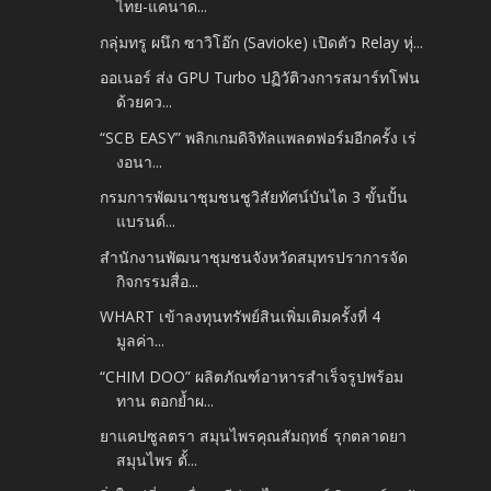
ไทย-แคนาด...
กลุ่มทรู ผนึก ซาวิโอ๊ก (Savioke) เปิดตัว Relay หุ่...
ออเนอร์ ส่ง GPU Turbo ปฏิวัติวงการสมาร์ทโฟน
ด้วยคว...
“SCB EASY” พลิกเกมดิจิทัลแพลตฟอร์มอีกครั้ง เร่
งอนา...
กรมการพัฒนาชุมชนชูวิสัยทัศน์บันได 3 ขั้นปั้น
แบรนด์...
สำนักงานพัฒนาชุมชนจังหวัดสมุทรปราการจัด
กิจกรรมสื่อ...
WHART เข้าลงทุนทรัพย์สินเพิ่มเติมครั้งที่ 4
มูลค่า...
“CHIM DOO” ผลิตภัณฑ์อาหารสำเร็จรูปพร้อม
ทาน ตอกย้ำผ...
ยาแคปซูลตรา สมุนไพรคุณสัมฤทธ์ รุกตลาดยา
สมุนไพร ตั้...