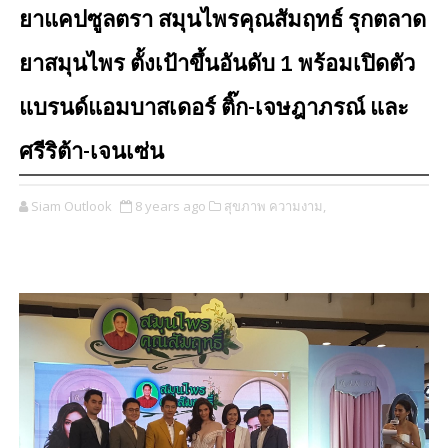
ยาแคปซูลตรา สมุนไพรคุณสัมฤทธ์ รุกตลาด
ยาสมุนไพร ตั้งเป้าขึ้นอันดับ 1 พร้อมเปิดตัว
แบรนด์แอมบาสเดอร์ ติ๊ก-เจษฎาภรณ์ และ
ศรีริต้า-เจนเซ่น
Siam Outlook
8 years ago
สุขภาพ ความงาม,