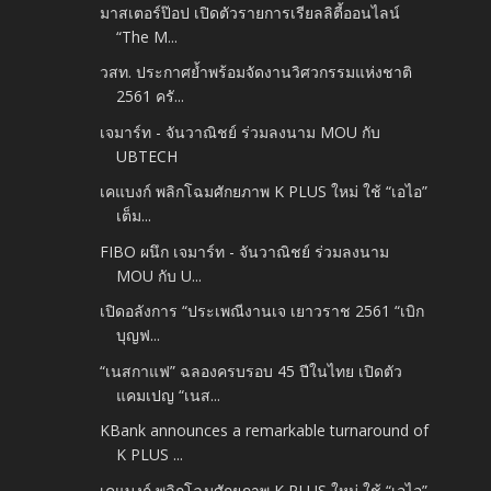
มาสเตอร์ป๊อป เปิดตัวรายการเรียลลิตี้ออนไลน์
“The M...
วสท. ประกาศย้ำพร้อมจัดงานวิศวกรรมแห่งชาติ
2561 ครั...
เจมาร์ท - จันวาณิชย์ ร่วมลงนาม MOU กับ
UBTECH
เคแบงก์ พลิกโฉมศักยภาพ K PLUS ใหม่ ใช้ “เอไอ”
เต็ม...
FIBO ผนึก เจมาร์ท - จันวาณิชย์ ร่วมลงนาม
MOU กับ U...
เปิดอลังการ “ประเพณีงานเจ เยาวราช 2561 “เบิก
บุญฟ...
“เนสกาแฟ” ฉลองครบรอบ 45 ปีในไทย เปิดตัว
แคมเปญ “เนส...
KBank announces a remarkable turnaround of
K PLUS ...
เคแบงก์ พลิกโฉมศักยภาพ K PLUS ใหม่ ใช้ “เอไอ”