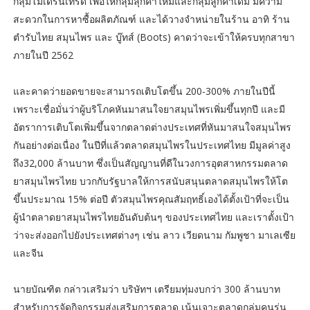
กลุ่มโมเดิร์นเทรด เพื่อให้กลุ่มลุกค้าใหม่และกลุ่มลูกค้าเดิม มีความ
สะดวกในการหาซื้อผลิตภัณฑ์ และได้วางจำหน่ายในร้าน อาทิ ร้าน
ตำรับไทย สมุนไพร และ บู๊ทส์ (Boots) คาดว่าจะเข้าให้ครบทุกสาขา
ภายในปี 2562
และคาดว่ายอดขายจะสามารถเติบโตขึ้น 200-300% ภายในปีนี้
เพราะเชื่อมั่นว่าผู้บริโภคหันมาสนใจยาสมุนไพรเพิ่มขึ้นทุกปี และมี
อัตราการเติบโตเพิ่มขึ้นจากตลาดต่างประเทศที่หันมาสนใจสมุนไพร
กันอย่างต่อเนื่อง ในปีที่แล้วตลาดสมุนไพรในประเทศไทย มีมูลค่าสูง
ถึง32,000 ล้านบาท ซึ่งเป็นสัญญานที่ดีในวงการอุตสาหกรรมตลาด
ยาสมุนไพรไทย บวกกับรัฐบาลให้การสนับสนุนตลาดสมุนไพรให้โต
ขึ้นประมาณ 15% ต่อปี ตัวสมุนไพรคุณสัมฤทธิ์เองได้ตั้งเป้าที่จะเป็น
ผู้นำตลาดยาสมุนไพรไทยอันดับต้นๆ ของประเทศไทย และเราตั้งเป้า
ว่าจะส่งออกไปยังประเทศต่างๆ เช่น ลาว เวียดนาม กัมพูชา มาเลเซีย
และจีน
นายบัณฑิต กล่าวเสริมว่า บริษัทฯ เตรียมทุ่มงบกว่า 300 ล้านบาท
สำหรับการจัดกิจกรรมส่งเสริมการตลาด เน้นเจาะตลาดกลุ่มคนรุ่น