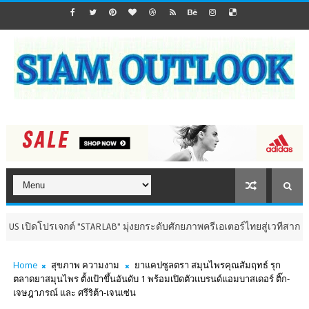
ต์ "STARLAB" มุ่งยกระดับศักยภาพครีเอเตอร์ไทยสู่เวทีสากล
นิทรรศการ 
Home
สุขภาพ ความงาม
ยาแคปซูลตรา สมุนไพรคุณสัมฤทธ์ รุก
ตลาดยาสมุนไพร ตั้งเป้าขึ้นอันดับ 1 พร้อมเปิดตัวแบรนด์แอมบาสเดอร์ ติ๊ก-
เจษฎาภรณ์ และ ศรีริต้า-เจนเซ่น