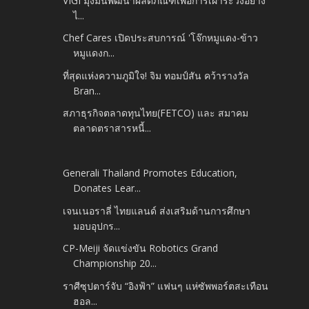
VIGI มุ่งมั่นพัฒนาผลิตภัณฑ์เพื่อการเฝ้าระวังอย่าง
ไ...
Chef Cares เปิดประสบการณ์ 'โจ๊กหมูแดง-ข้าว
หมูแดงก...
ที่สุดแห่งความภูมิใจ! จิม ทอมป์สัน คว้ารางวัล
Bran...
สภาธุรกิจตลาดทุนไทย(FETCO) และ สมาคม
ตลาดตราสารหนี้...
Generali Thailand Promotes Education,
Donates Lear...
เจนเนอราลี่ ไทยแลนด์ ส่งเสริมด้านการศึกษา
มอบอุปกร...
CP-Meiji จัดแข่งขัน Robotics Grand
Championship 20...
ราศีซุปตาร์จับ “อิงฟ้า” แฟนๆ แห่ซัพพอร์ตสะเทือน
ฮอล...