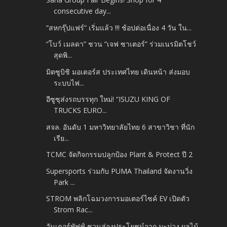
consecutive day...
“สหกรุ๊ปแฟร์” เริ่มแล้ว !!! ช้อปต่อเนื่อง 4 วัน ใน...
“โบว์ เมลดา” ชวน “เจฟ ซาเตอร์” ร่วมเนรมิตโชว์
สุดพิ...
มิตซูบิชิ มอเตอร์ส ประเทศไทย เดินหน้า ส่งมอบ
ระบบไฟ...
อีซูซุส่งรถบรรทุก ใหม่! “ISUZU KING OF
TRUCKS EURO...
สจล. อันดับ 1 มหาวิทยาลัยไทย 6 สาขาวิชา ที่นัก
เรีย...
TCMC จัดกิจกรรมปลูกป้อง Plant & Protect ปี 2
Supersports ร่วมกับ PUMA Thailand จัดงานวิ่ง
Park ...
STROM พลิกโฉมวงการมอเตอร์ไซค์ EV เปิดตัว
Strom Rac...
วันเดอร์พัฟฟ์ ชวนส่องประโยชน์จาก มะม่วง ผลไม้