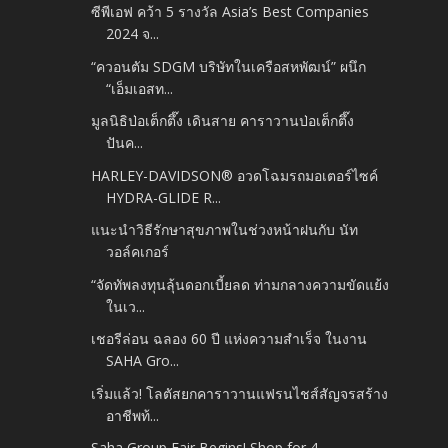
ซีพีเอฟ คว้า 5 รางวัล Asia’s Best Companies
2024 จ...
“ควอนตัม SDGM บริษัทในเครือสหพัฒน์” ผนึก
“เอ็มเอสท...
มูลนิธิป่อเต็กตึ๊ง เดินสาย คาราวานป่อเต็กตึ๊ง
ปันค...
HARLEY-DAVIDSON® อวดโฉมรถมอเตอร์ไซค์
HYDRA-GLIDE R...
แนะนำวิธีรักษาสุขภาพในช่วงหน้าฝนกับ นัท
วอล์คเกอร์
“จัดทัพลงทุนลุ้นดอกเบี้ยลด ท่ามกลางความขัดแย้ง
ในเว...
เชอรีล่อน ฉลอง 60 ปี แห่งความสำเร็จ ในงาน
SAHA Gro...
เริ่มแล้ว! โลตัสยกคาราวานแฟรนไชส์สัญจรสร้าง
อาชีพท้...
Saha Group Fair Begins! Shop for 4