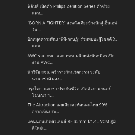
ฟิลิปส์ เปิดตัว Philips Zenition Series ตัวช่วย
แพท...
“BORN A FIGHTER” ส่งพลังเคียงข้างนักสู้เอ็นเอฟ
วัน ...
ปักหมุดความฟิน! “พีพี-กฤษฏ์” ร่วมพบปะผู้โชคดีใน
แคม...
AWC ร่วม กทม. และ ททท. ผนึกพลังพันธมิตรเปิด
งาน AWC...
นักวิจัย สจล. คว้ารางวัลนวัตกรรม ระดับ
นานาชาติ ผลง...
กรุงไทย–แอกซ่า ประกันชีวิต เปิดตัวภาพยนตร์
โฆษณา “L...
The Attraction เผยเสียงสะท้อนคนไทย 99%
อยากเห็นประ...
แคนนอนเปิดตัวเลนส์ RF 35mm f/1.4L VCM สู่มิ
ติใหม่แ...