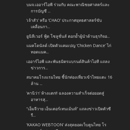
บมจ.เออาร์ไอพี ร่วมกับ คณะพาณิชยศาสตร์และ
การบัญชี ...
‘เจ้าสัว’ หรือ ‘CHAO’ ประกาศยุทธศาสตร์ขับ
เคลื่อนกา...
ยูนิลีเวอร์ ฟู้ด โซลูชั่นส์ ตอกย้ำผู้นำด้านธุรกิจอ...
แมคโดนัลด์ เปิดตัวแคมเปญ ‘Chicken Dance’ ไก่
ทอดแมค...
เออาร์ไอพี และพันธมิตรแบรนด์สินค้าไอที แถลง
ข่าวการ...
สมาคมโรงแรมไทย ชี้นักท่องเที่ยวเข้าไทยแตะ 16
ล้าน ...
‘คานิว่า’ ห้างแตก!! ฉลองความสำเร็จต่อยอดสู่
อาหารสุ...
“เอ็มจีวาย เอ็นเตอร์เทนเม้นท์” แถลงข่าวเปิดตัวซี
รี...
‘KAKAO WEBTOON’ ส่งสุดยอดเว็บตูนไทย โร