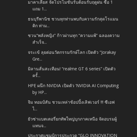
มาคาเลียส จัดโปรโมชั่นรับต้อนรับฤดูฝน ซื้อ 1
แถม 1...
ธนบุรีพานิช ชวนทุกท่านพบกับความรักสุดโรแมน
ติก ท่าม...
ชวน“พลังหญิง” ก้าวผ่านทุก “ความแพ้” ฉลองความ
สำเร็จ...
จระเข้ ลุยต่อนวัตกรรมรักษ์โลก เปิดตัว “Jorakay
Gre...
มิลานสั่นสะเทือน! “realme GT 6 series” เปิดตัว
ครั้...
HPE ผนึก NVIDIA เปิดตัว ‘NVIDIA AI Computing
by HP...
จิม ทอมป์สัน ชวนเหล่าช้อปปิ้งเลิฟเวอร์ !!! ซีเอฟ
ไ...
ยัวซ่าแบตเตอรี่ยกทัพใหญ่บุกภาคเหนือ จัดอบรมผู้
แทนจ...
ประกาศแชมป์การประกวด “GLO INNOVATION