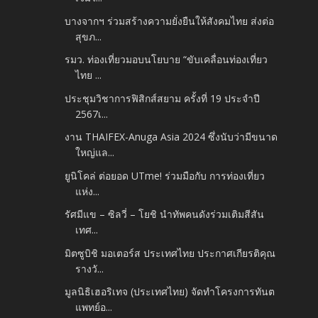
บางจากฯ ร่วมสร้างความยั่งยืนให้สังคมไทย ส่งต่อ
สุขภ...
รมว. ท่องเที่ยวมอบนโยบาย “ขับเคลื่อนท่องเที่ยว
ไทย ...
ประชุมวิชาการฟิสิกส์สยาม ครั้งที่ 19 ประจำปี
2567เ...
งาน THAIFEX-Anuga Asia 2024 ซึ่งนับว่ามีขนาด
ใหญ่แล...
ยูนิโคล่ ต่อยอด UTme! ร่วมมือกับ การท่องเที่ยว
แห่ง...
รัศมีแข – ซิลวี่ – โยชิ นำทัพคนดังร่วมเติมสีสัน
เทศ...
มิตซูบิชิ มอเตอร์ส ประเทศไทย ประกาศเกียรติคุณ
รางวั...
มูลนิธิเฮอริเทจ (ประเทศไทย) จัดทำโครงการทันต
แพทย์อ...