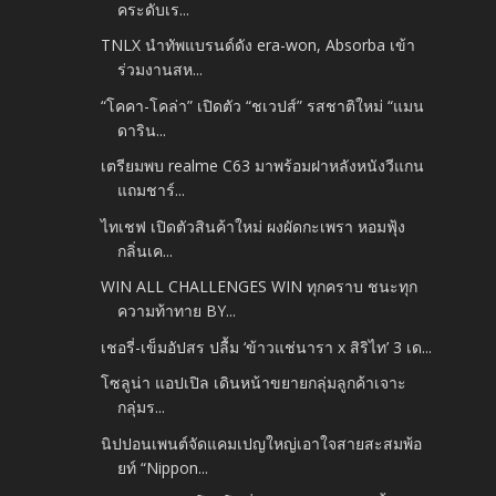
คระดับเร...
TNLX นำทัพแบรนด์ดัง era-won, Absorba เข้า
ร่วมงานสห...
“โคคา-โคล่า” เปิดตัว “ชเวปส์” รสชาติใหม่ “แมน
ดาริน...
เตรียมพบ realme C63 มาพร้อมฝาหลังหนังวีแกน
แถมชาร์...
ไทเชฟ เปิดตัวสินค้าใหม่ ผงผัดกะเพรา หอมฟุ้ง
กลิ่นเค...
WIN ALL CHALLENGES WIN ทุกคราบ ชนะทุก
ความท้าทาย BY...
เชอรี่-เข็มอัปสร ปลื้ม ‘ข้าวแช่นารา x สิริไท’ 3 เด...
โซลูน่า แอปเปิล เดินหน้าขยายกลุ่มลูกค้าเจาะ
กลุ่มร...
นิปปอนเพนต์จัดแคมเปญใหญ่เอาใจสายสะสมพ้อ
ยท์ “Nippon...