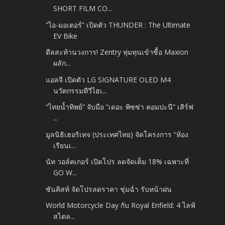
SHORT FILM CO...
“ไอ-มอเตอร์” เปิดตัว THUNDER : The Ultimate
EV Bike
ดีลสะท้านวงการ! Zentry ทุ่มทุนเข้าซื้อ Maxion
ผลัก...
แอลจี เปิดตัว LG SIGNATURE OLED M4
นวัตกรรมทีวีไฮเ...
“ไทยน้ำทิพย์” จับมือ “เดอะ พิซซ่า คอมปะนี” เสิร์ฟ
...
มูลนิธิเฮอริเทจ (ประเทศไทย) จัดโครงการ “ห้อง
เรียนเ...
นัท วอล์คเกอร์ เปิดโปร ลดจัดเต็ม 18% เฉพาะที่
GO W...
ซันคิสท์ จัดโปรลดราคา ชุ่มฉ่ำ รับหน้าฝน
World Motorcycle Day กับ Royal Enfield: 4 ไลฟ์
สไตล...