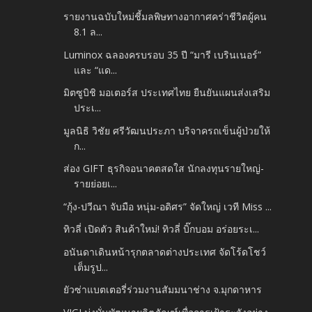
รายงานฉบับใหม่ชี้มลพิษทางอากาศคร่าชีวิตผู้คน
8.1 ล...
Luminox ฉลองครบรอบ 35 ปี “มารี เบรินเนอร์”
และ “แด...
มิตซูบิชิ มอเตอร์ส ประเทศไทย ยืนยันแผนส่งเสริม
ประเ...
มูลนิธิ วิชัย ศรีวัฒนประภา บริจาครถเข็นผู้ป่วยให้
ก...
ส่อง GIFT ธุรกิจอนาคตสดใส นักลงทุนรายใหญ่-
รายย่อยเ...
“กุ้ง-ปวีณา จับมือ หนุ่ม-อดิศร” จัดใหญ่ เวที Miss ...
ทิวลี่ เปิดตัว สินค้าใหม่! ทิวลี่ บิ๊กบอม อร่อยระเ...
อนันดาเดินหน้ารุกตลาดต่างประเทศ จัดโร้ดโชว์
เต็มรูป...
ยัวซ่าแบตเตอรี่ร่วมงานสัมมนาช่าง จ.มุกดาหาร