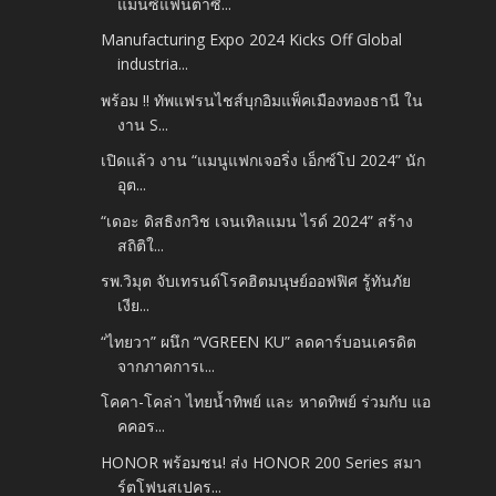
แมนซ์แฟนตาซี...
Manufacturing Expo 2024 Kicks Off Global
industria...
พร้อม !! ทัพแฟรนไชส์บุกอิมแพ็คเมืองทองธานี ใน
งาน S...
เปิดแล้ว งาน “แมนูแฟกเจอริ่ง เอ็กซ์โป 2024” นัก
อุต...
“เดอะ ดิสธิงกวิช เจนเทิลแมน ไรด์ 2024” สร้าง
สถิติใ...
รพ.วิมุต จับเทรนด์โรคฮิตมนุษย์ออฟฟิศ รู้ทันภัย
เงีย...
“ไทยวา” ผนึก “VGREEN KU” ลดคาร์บอนเครดิต
จากภาคการเ...
โคคา-โคล่า ไทยน้ำทิพย์ และ หาดทิพย์ ร่วมกับ แอ
คคอร...
HONOR พร้อมชน! ส่ง HONOR 200 Series สมา
ร์ตโฟนสเปคร...