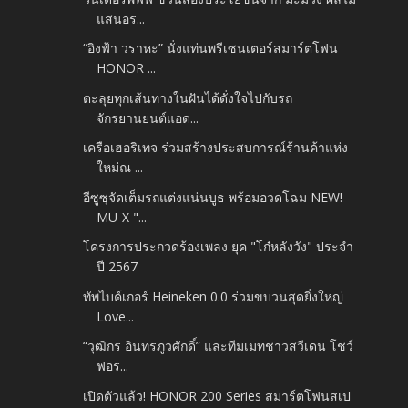
แสนอร...
“อิงฟ้า วราหะ” นั่งแท่นพรีเซนเตอร์สมาร์ตโฟน
HONOR ...
ตะลุยทุกเส้นทางในฝันได้ดั่งใจไปกับรถ
จักรยานยนต์แอด...
เครือเฮอริเทจ ร่วมสร้างประสบการณ์ร้านค้าแห่ง
ใหม่ณ ...
อีซูซุจัดเต็มรถแต่งแน่นบูธ พร้อมอวดโฉม NEW!
MU-X "...
โครงการประกวดร้องเพลง ยุค "โก๋หลังวัง" ประจำ
ปี 2567
ทัพไบค์เกอร์ Heineken 0.0 ร่วมขบวนสุดยิ่งใหญ่
Love...
“วุฒิกร อินทรภูวศักดิ์” และทีมเมทชาวสวีเดน โชว์
ฟอร...
เปิดตัวแล้ว! HONOR 200 Series สมาร์ตโฟนสเป