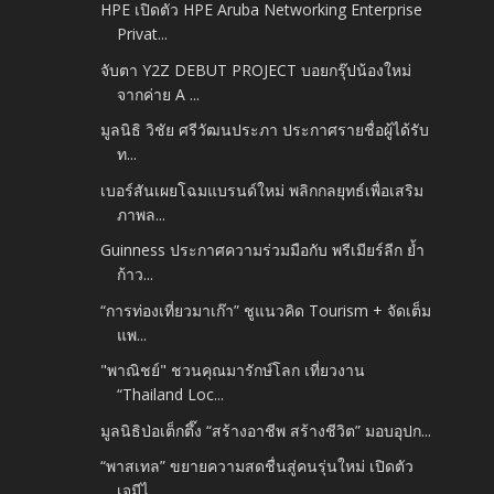
HPE เปิดตัว HPE Aruba Networking Enterprise
Privat...
จับตา Y2Z DEBUT PROJECT บอยกรุ๊ปน้องใหม่
จากค่าย A ...
มูลนิธิ วิชัย ศรีวัฒนประภา ประกาศรายชื่อผู้ได้รับ
ท...
เบอร์สันเผยโฉมแบรนด์ใหม่ พลิกกลยุทธ์เพื่อเสริม
ภาพล...
Guinness ประกาศความร่วมมือกับ พรีเมียร์ลีก ย้ำ
ก้าว...
“การท่องเที่ยวมาเก๊า” ชูแนวคิด Tourism + จัดเต็ม
แพ...
"พาณิชย์" ชวนคุณมารักษ์โลก เที่ยวงาน
“Thailand Loc...
มูลนิธิป่อเต็กตึ๊ง “สร้างอาชีพ สร้างชีวิต” มอบอุปก...
“พาสเทล” ขยายความสดชื่นสู่คนรุ่นใหม่ เปิดตัว
เจมีไ...