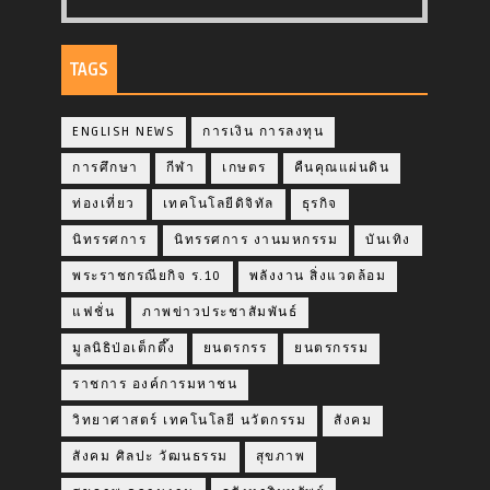
TAGS
ENGLISH NEWS
การเงิน การลงทุน
การศึกษา
กีฬา
เกษตร
คืนคุณแผ่นดิน
ท่องเที่ยว
เทคโนโลยีดิจิทัล
ธุรกิจ
นิทรรศการ
นิทรรศการ งานมหกรรม
บันเทิง
พระราชกรณียกิจ ร.10
พลังงาน สิ่งแวดล้อม
แฟชั่น
ภาพข่าวประชาสัมพันธ์
มูลนิธิป่อเต็กตึ๊ง
ยนตรกรร
ยนตรกรรม
ราชการ องค์การมหาชน
วิทยาศาสตร์ เทคโนโลยี นวัตกรรม
สังคม
สังคม ศิลปะ วัฒนธรรม
สุขภาพ