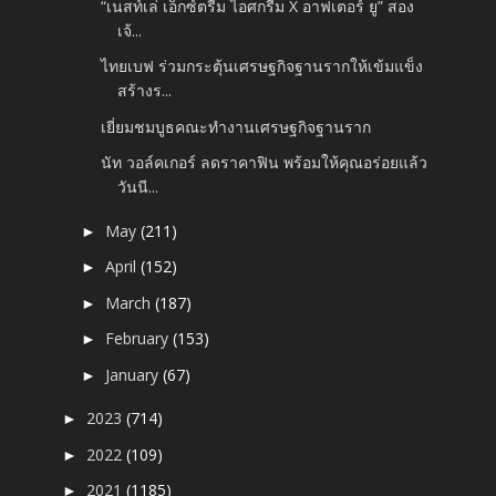
“เนสท์เล่ เอ็กซ์ตรีม ไอศกรีม X อาฟเตอร์ ยู” สอง
เจ้...
ไทยเบฟ ร่วมกระตุ้นเศรษฐกิจฐานรากให้เข้มแข็ง
สร้างร...
เยี่ยมชมบูธคณะทำงานเศรษฐกิจฐานราก
นัท วอล์คเกอร์ ลดราคาฟิน พร้อมให้คุณอร่อยแล้ว
วันนี...
May
(211)
►
April
(152)
►
March
(187)
►
February
(153)
►
January
(67)
►
2023
(714)
►
2022
(109)
►
2021
(1185)
►