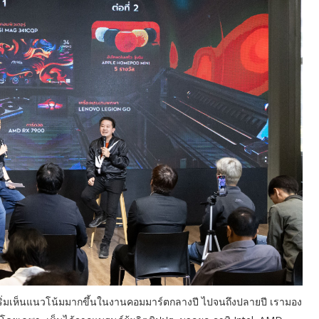
ที่เริ่มเห็นแนวโน้มมากขึ้นในงานคอมมาร์ตกลางปี ไปจนถึงปลายปี เรามอง