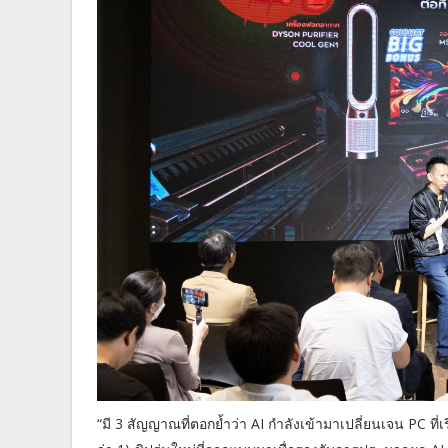
“มี 3 สัญญาณที่ตอกย้ำว่า AI กำลังเข้ามาเปลี่ยนเจน PC 