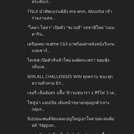
คระดับเร...
TNLX นำทัพแบรนด์ดัง era-won, Absorba เข้า
ร่วมงานสห...
“โคคา-โคล่า” เปิดตัว “ชเวปส์” รสชาติใหม่ “แมน
ดาริน...
เตรียมพบ realme C63 มาพร้อมฝาหลังหนังวีแกน
แถมชาร์...
ไทเชฟ เปิดตัวสินค้าใหม่ ผงผัดกะเพรา หอมฟุ้ง
กลิ่นเค...
WIN ALL CHALLENGES WIN ทุกคราบ ชนะทุก
ความท้าทาย BY...
เชอรี่-เข็มอัปสร ปลื้ม ‘ข้าวแช่นารา x สิริไท’ 3 เด...
โซลูน่า แอปเปิล เดินหน้าขยายกลุ่มลูกค้าเจาะ
กลุ่มร...
นิปปอนเพนต์จัดแคมเปญใหญ่เอาใจสายสะสมพ้อ
ยท์ “Nippon...