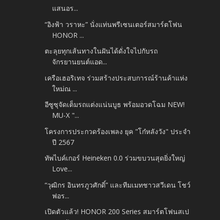
แสนอร...
“อิงฟ้า วราหะ” นั่งแท่นพรีเซนเตอร์สมาร์ตโฟน
HONOR ...
ตะลุยทุกเส้นทางในฝันได้ดั่งใจไปกับรถ
จักรยานยนต์แอด...
เครือเฮอริเทจ ร่วมสร้างประสบการณ์ร้านค้าแห่ง
ใหม่ณ ...
อีซูซุจัดเต็มรถแต่งแน่นบูธ พร้อมอวดโฉม NEW!
MU-X "...
โครงการประกวดร้องเพลง ยุค "โก๋หลังวัง" ประจำ
ปี 2567
ทัพไบค์เกอร์ Heineken 0.0 ร่วมขบวนสุดยิ่งใหญ่
Love...
“วุฒิกร อินทรภูวศักดิ์” และทีมเมทชาวสวีเดน โชว์
ฟอร...
เปิดตัวแล้ว! HONOR 200 Series สมาร์ตโฟนสเป