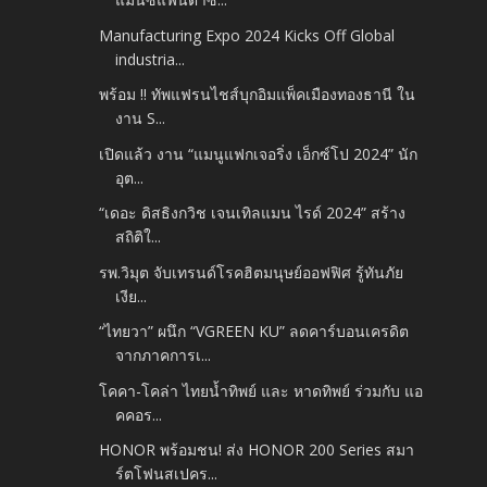
Manufacturing Expo 2024 Kicks Off Global
industria...
พร้อม !! ทัพแฟรนไชส์บุกอิมแพ็คเมืองทองธานี ใน
งาน S...
เปิดแล้ว งาน “แมนูแฟกเจอริ่ง เอ็กซ์โป 2024” นัก
อุต...
“เดอะ ดิสธิงกวิช เจนเทิลแมน ไรด์ 2024” สร้าง
สถิติใ...
รพ.วิมุต จับเทรนด์โรคฮิตมนุษย์ออฟฟิศ รู้ทันภัย
เงีย...
“ไทยวา” ผนึก “VGREEN KU” ลดคาร์บอนเครดิต
จากภาคการเ...
โคคา-โคล่า ไทยน้ำทิพย์ และ หาดทิพย์ ร่วมกับ แอ
คคอร...
HONOR พร้อมชน! ส่ง HONOR 200 Series สมา
ร์ตโฟนสเปคร...