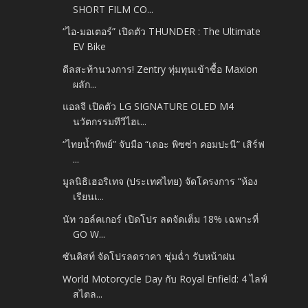
SHORT FILM CO...
“ไอ-มอเตอร์” เปิดตัว THUNDER : The Ultimate
EV Bike
ดีลสะท้านวงการ! Zentry ทุ่มทุนเข้าซื้อ Maxion
ผลัก...
แอลจี เปิดตัว LG SIGNATURE OLED M4
นวัตกรรมทีวีไฮเ...
“ไทยน้ำทิพย์” จับมือ “เดอะ พิซซ่า คอมปะนี” เสิร์ฟ
...
มูลนิธิเฮอริเทจ (ประเทศไทย) จัดโครงการ “ห้อง
เรียนเ...
นัท วอล์คเกอร์ เปิดโปร ลดจัดเต็ม 18% เฉพาะที่
GO W...
ซันคิสท์ จัดโปรลดราคา ชุ่มฉ่ำ รับหน้าฝน
World Motorcycle Day กับ Royal Enfield: 4 ไลฟ์
สไตล...