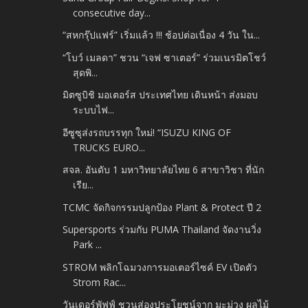
consecutive day...
“สหกรุ๊ปแฟร์” เริ่มแล้ว !!! ช้อปต่อเนื่อง 4 วัน ใน...
“โบว์ เมลดา” ชวน “เจฟ ซาเตอร์” ร่วมเนรมิตโชว์
สุดพิ...
มิตซูบิชิ มอเตอร์ส ประเทศไทย เดินหน้า ส่งมอบ
ระบบไฟ...
อีซูซุส่งรถบรรทุก ใหม่! “ISUZU KING OF
TRUCKS EURO...
สจล. อันดับ 1 มหาวิทยาลัยไทย 6 สาขาวิชา ที่นัก
เรีย...
TCMC จัดกิจกรรมปลูกป้อง Plant & Protect ปี 2
Supersports ร่วมกับ PUMA Thailand จัดงานวิ่ง
Park ...
STROM พลิกโฉมวงการมอเตอร์ไซค์ EV เปิดตัว
Strom Rac...
วันเดอร์พัฟฟ์ ชวนส่องประโยชน์จาก มะม่วง ผลไม้