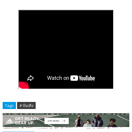
Tags
# บันเทิง