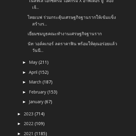
“เนสท์เล่ เอ็กซ์ตรีม ไอศกรีม X อาฟเตอร์ ยู” สอง
เจ้...
ไทยเบฟ ร่วมกระตุ้นเศรษฐกิจฐานรากให้เข้มแข็ง
สร้างร...
เยี่ยมชมบูธคณะทำงานเศรษฐกิจฐานราก
นัท วอล์คเกอร์ ลดราคาฟิน พร้อมให้คุณอร่อยแล้ว
วันนี...
May
(211)
►
April
(152)
►
March
(187)
►
February
(153)
►
January
(67)
►
2023
(714)
►
2022
(109)
►
2021
(1185)
►