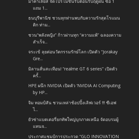
มาคาเลียส จัดโปรโมชั่นรับต้อนรับฤดูฝน ซื้อ 1
แถม 1...
ธนบุรีพานิช ชวนทุกท่านพบกับความรักสุดโรแมน
ติก ท่าม...
ชวน“พลังหญิง” ก้าวผ่านทุก “ความแพ้” ฉลองความ
สำเร็จ...
จระเข้ ลุยต่อนวัตกรรมรักษ์โลก เปิดตัว “Jorakay
Gre...
มิลานสั่นสะเทือน! “realme GT 6 series” เปิดตัว
ครั้...
HPE ผนึก NVIDIA เปิดตัว ‘NVIDIA AI Computing
by HP...
จิม ทอมป์สัน ชวนเหล่าช้อปปิ้งเลิฟเวอร์ !!! ซีเอฟ
ไ...
ยัวซ่าแบตเตอรี่ยกทัพใหญ่บุกภาคเหนือ จัดอบรมผู้
แทนจ...
ประกาศแชมป์การประกวด “GLO INNOVATION