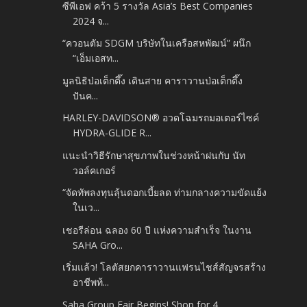
ซีพีเอฟ คว้า 5 รางวัล Asia’s Best Companies
2024 จ...
“ควอนตัม SDGM บริษัทในเครือสหพัฒน์” ผนึก
“เอ็มเอสท...
มูลนิธิป่อเต็กตึ๊ง เดินสาย คาราวานป่อเต็กตึ๊ง
ปันค...
HARLEY-DAVIDSON® อวดโฉมรถมอเตอร์ไซค์
HYDRA-GLIDE R...
แนะนำวิธีรักษาสุขภาพในช่วงหน้าฝนกับ นัท
วอล์คเกอร์
“จัดทัพลงทุนลุ้นดอกเบี้ยลด ท่ามกลางความขัดแย้ง
ในเว...
เชอรีล่อน ฉลอง 60 ปี แห่งความสำเร็จ ในงาน
SAHA Gro...
เริ่มแล้ว! โลตัสยกคาราวานแฟรนไชส์สัญจรสร้าง
อาชีพท้...
Saha Group Fair Begins! Shop for 4