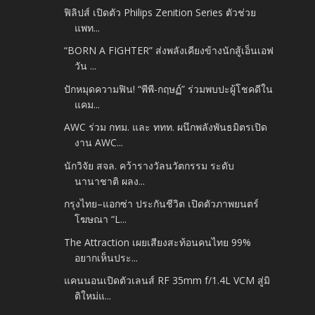
ฟิลิปส์ เปิดตัว Philips Zenition Series ตัวช่วย
แพท...
“BORN A FIGHTER” ส่งพลังเคียงข้างนักสู้เอ็นเอฟ
วัน ...
ปักหมุดความฟิน! “พีพี-กฤษฏ์” ร่วมพบปะผู้โชคดีใน
แคม...
AWC ร่วม กทม. และ ททท. ผนึกพลังพันธมิตรเปิด
งาน AWC...
นักวิจัย สจล. คว้ารางวัลนวัตกรรม ระดับ
นานาชาติ ผลง...
กรุงไทย–แอกซ่า ประกันชีวิต เปิดตัวภาพยนตร์
โฆษณา “L...
The Attraction เผยเสียงสะท้อนคนไทย 99%
อยากเห็นประ...
แคนนอนเปิดตัวเลนส์ RF 35mm f/1.4L VCM สู่มิ
ติใหม่แ...