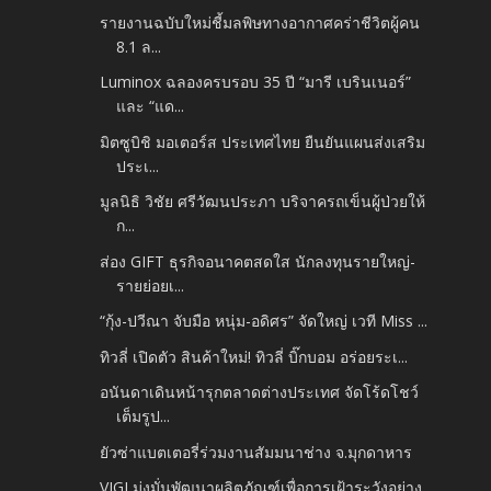
รายงานฉบับใหม่ชี้มลพิษทางอากาศคร่าชีวิตผู้คน
8.1 ล...
Luminox ฉลองครบรอบ 35 ปี “มารี เบรินเนอร์”
และ “แด...
มิตซูบิชิ มอเตอร์ส ประเทศไทย ยืนยันแผนส่งเสริม
ประเ...
มูลนิธิ วิชัย ศรีวัฒนประภา บริจาครถเข็นผู้ป่วยให้
ก...
ส่อง GIFT ธุรกิจอนาคตสดใส นักลงทุนรายใหญ่-
รายย่อยเ...
“กุ้ง-ปวีณา จับมือ หนุ่ม-อดิศร” จัดใหญ่ เวที Miss ...
ทิวลี่ เปิดตัว สินค้าใหม่! ทิวลี่ บิ๊กบอม อร่อยระเ...
อนันดาเดินหน้ารุกตลาดต่างประเทศ จัดโร้ดโชว์
เต็มรูป...
ยัวซ่าแบตเตอรี่ร่วมงานสัมมนาช่าง จ.มุกดาหาร
VIGI มุ่งมั่นพัฒนาผลิตภัณฑ์เพื่อการเฝ้าระวังอย่าง