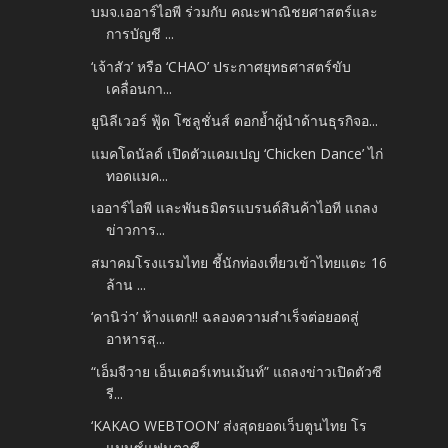
บมจ.เออาร์ไอพี ร่วมกับ คณะพาณิชยศาสตร์และ
การบัญชี ...
‘เจ้าสัว’ หรือ ‘CHAO’ ประกาศยุทธศาสตร์ขับ
เคลื่อนกา...
ยูนิลีเวอร์ ฟู้ด โซลูชั่นส์ ตอกย้ำผู้นำด้านธุรกิจอ...
แมคโดนัลด์ เปิดตัวแคมเปญ ‘Chicken Dance’ ไก่
ทอดแมค...
เออาร์ไอพี และพันธมิตรแบรนด์สินค้าไอที แถลง
ข่าวการ...
สมาคมโรงแรมไทย ชี้นักท่องเที่ยวเข้าไทยแตะ 16
ล้าน ...
‘คานิว่า’ ห้างแตก!! ฉลองความสำเร็จต่อยอดสู่
อาหารสุ...
“เอ็มจีวาย เอ็นเตอร์เทนเม้นท์” แถลงข่าวเปิดตัวซี
รี...
‘KAKAO WEBTOON’ ส่งสุดยอดเว็บตูนไทย โร
แมนซ์แฟนตาซี...