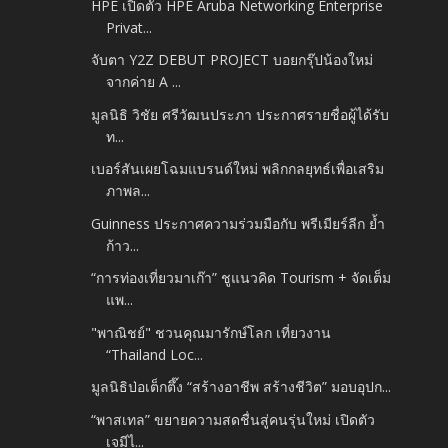
HPE เปิดตัว HPE Aruba Networking Enterprise
Privat...
จับตา Y2Z DEBUT PROJECT บอยกรุ๊ปน้องใหม่
จากค่าย A ...
มูลนิธิ วิชัย ศรีวัฒนประภา ประกาศรายชื่อผู้ได้รับ
ท...
เบอร์สันเผยโฉมแบรนด์ใหม่ พลิกกลยุทธ์เพื่อเสริม
ภาพล...
Guinness ประกาศความร่วมมือกับ พรีเมียร์ลีก ย้ำ
ก้าว...
“การท่องเที่ยวมาเก๊า” ชูแนวคิด Tourism + จัดเต็ม
แพ...
"พาณิชย์" ชวนคุณมารักษ์โลก เที่ยวงาน
“Thailand Loc...
มูลนิธิป่อเต็กตึ๊ง “สร้างอาชีพ สร้างชีวิต” มอบอุปก...
“พาสเทล” ขยายความสดชื่นสู่คนรุ่นใหม่ เปิดตัว
เจมีไ...