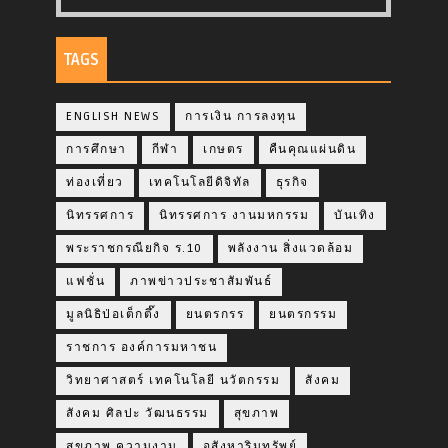
TAGS
ENGLISH NEWS
การเงิน การลงทุน
การศึกษา
กีฬา
เกษตร
คืนคุณแผ่นดิน
ท่องเที่ยว
เทคโนโลยีดิจิทัล
ธุรกิจ
นิทรรศการ
นิทรรศการ งานมหกรรม
บันเทิง
พระราชกรณียกิจ ร.10
พลังงาน สิ่งแวดล้อม
แฟชั่น
ภาพข่าวประชาสัมพันธ์
มูลนิธิป่อเต็กตึ๊ง
ยนตรกรร
ยนตรกรรม
ราชการ องค์การมหาชน
วิทยาศาสตร์ เทคโนโลยี นวัตกรรม
สังคม
สังคม ศิลปะ วัฒนธรรม
สุขภาพ
สุขภาพ ความงาม
อสังหาริมทรัพย์