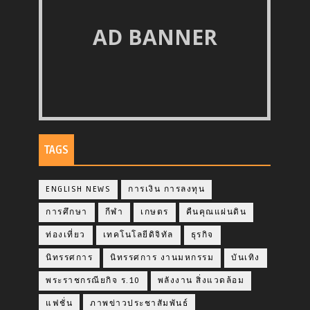
AD BANNER
TAGS
ENGLISH NEWS
การเงิน การลงทุน
การศึกษา
กีฬา
เกษตร
คืนคุณแผ่นดิน
ท่องเที่ยว
เทคโนโลยีดิจิทัล
ธุรกิจ
นิทรรศการ
นิทรรศการ งานมหกรรม
บันเทิง
พระราชกรณียกิจ ร.10
พลังงาน สิ่งแวดล้อม
แฟชั่น
ภาพข่าวประชาสัมพันธ์