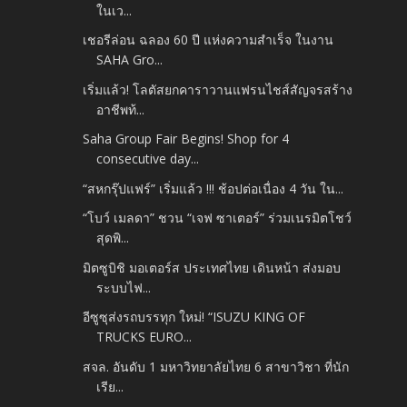
ในเว...
เชอรีล่อน ฉลอง 60 ปี แห่งความสำเร็จ ในงาน
SAHA Gro...
เริ่มแล้ว! โลตัสยกคาราวานแฟรนไชส์สัญจรสร้าง
อาชีพท้...
Saha Group Fair Begins! Shop for 4
consecutive day...
“สหกรุ๊ปแฟร์” เริ่มแล้ว !!! ช้อปต่อเนื่อง 4 วัน ใน...
“โบว์ เมลดา” ชวน “เจฟ ซาเตอร์” ร่วมเนรมิตโชว์
สุดพิ...
มิตซูบิชิ มอเตอร์ส ประเทศไทย เดินหน้า ส่งมอบ
ระบบไฟ...
อีซูซุส่งรถบรรทุก ใหม่! “ISUZU KING OF
TRUCKS EURO...
สจล. อันดับ 1 มหาวิทยาลัยไทย 6 สาขาวิชา ที่นัก
เรีย...