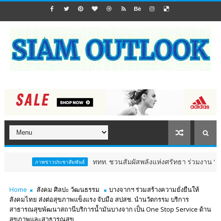
ททท. ชวนสัมผัสพลังแห่งศรัทธา ร่วมงาน "ห่มผ้าหลวงปู่ทวด คร
ข่าวประชาสัมพันธ์
Home
สังคม ศิลปะ วัฒนธรรม
บางจากฯ ร่วมสร้างความยั่งยืนให้
สังคมไทย ส่งต่อสุขภาพแข็งแรง จับมือ สปสช. นำนวัตกรรม บริการ
สาธารณสุขพัฒนาสถานีบริการน้ำมันบางจาก เป็น One Stop Service ด้าน
สุขภาพและสาธารณสุข