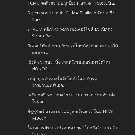
TCMC จัดกิจกรรมปลูกป้อง Plant & Protect ปี 2
Supersports ร่วมกับ PUMA Thailand จัดงานวิ่ง
Park ...
STROM พลิกโฉมวงการมอเตอร์ไซค์ EV เปิดตัว
Strom Rac...
วันเดอร์พัฟฟ์ ชวนส่องประโยชน์จาก มะม่วง ผลไม้
แสนอร...
“อิงฟ้า วราหะ” นั่งแท่นพรีเซนเตอร์สมาร์ตโฟน
HONOR ...
ตะลุยทุกเส้นทางในฝันได้ดั่งใจไปกับรถ
จักรยานยนต์แอด...
เครือเฮอริเทจ ร่วมสร้างประสบการณ์ร้านค้าแห่ง
ใหม่ณ ...
อีซูซุจัดเต็มรถแต่งแน่นบูธ พร้อมอวดโฉม NEW!
MU-X "...
โครงการประกวดร้องเพลง ยุค "โก๋หลังวัง" ประจำ
ปี 2567