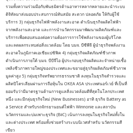
รวมทั้งความร่วมมือกับพันธมิตรด้านอาหารหลากหลายและนำระบบ
ดิจิทัลมาส่งมอบประสบการณ์ทันสมัย สะดวก ปลอดภัย ให้กับผู้ใช้
บริการ 3) กลุ่มธุรกิจไฟฟ้าพลังงานสะอาด ดำเนินธุรกิจผลิตไฟฟ้า
จากพลังงานสะอาด และการนำนวัตกรรมมาพัฒนาผลิตภัณฑ์และ
บริการเพื่อตอบสนองต่อความต้องการการใช้พลังงานของผู้บริโภค
และลดผลกระทบต่อสิ่งแวดล้อม โดย บมจ. บีซีพีจี ผู้นำธุรกิจพลังงาน
สะอาดในภูมิภาคเอเชียแปซิฟิค 4) กลุ่มธุรกิจผลิตภัณฑ์ชีวภาพ
ดำเนินการภายใต้ บมจ. บีบีจีไอ ผู้ประกอบธุรกิจผลิตและจำหน่ายเชื้อ
เพลิงชีวภาพรายใหญ่ของประเทศและขยายสู่ธุรกิจผลิตภัณฑ์ชีวภาพ
มูลค่าสูง 5) กลุ่มธุรกิจทรัพยากรธรรมชาติ ลงทุนในธุรกิจสำรวจและ
ผลิตปิโตรเลียมผ่านการถือหุ้นใน OKEA ASA ประเทศนอร์เวย์ ที่เป็นที่
ยอมรับว่ามีมาตรฐานด้านการดูแลสิ่งแวดล้อมดีที่สุดในโลกประเทศ
หนึ่ง และมีกลุ่มธุรกิจใหม่ (New Businesses) อาทิ ธุรกิจ Battery as
a Service สำหรับรถจักรยานยนต์ไฟฟ้า Winnonie และสถาบัน
นวัตกรรมและบ่มเพาะธุรกิจ (BiiC) เน้นการลงทุนในธุรกิจใหม่ทั้งใน
และต่างประเทศ พร้อมทั้งช่วยสร้างระบบนิเวศสำหรับ นวัตกรรมสี
เขียว