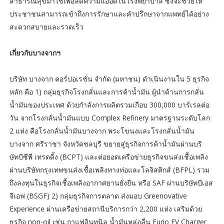
สาธารณสุขมาใช้เพื่อลดความแออัดในโรงพยาบาล ซึ่งจะช่วยให้
ประชาชนสามารถเข้าถึงการรักษาและคำปรึกษาจากแพทย์ได้อย่าง
สะดวกสบายและรวดเร็ว
เกี่ยวกับบางจากฯ
บริษัท บางจาก คอร์ปอเรชั่น จำกัด (มหาชน) ดำเนินงานใน 5 ธุรกิจ
หลัก คือ 1) กลุ่มธุรกิจโรงกลั่นและการค้าน้ำมัน ผู้นำด้านการกลั่น
น้ำมันของประเทศ ด้วยกำลังการผลิตรวมเกือบ 300,000 บาร์เรลต่อ
วัน จากโรงกลั่นน้ำมันแบบ Complex Refinery มาตรฐานระดับโลก
2 แห่ง คือโรงกลั่นน้ำมันบางจาก พระโขนงและโรงกลั่นน้ำมัน
บางจาก ศรีราชา จังหวัดชลบุรี ขยายสู่ธุรกิจการค้าน้ำมันผ่านบริ
ษัทบีซีพี เทรดดิ้ง (BCPT) และต่อยอดเครือข่ายธุรกิจขนส่งเชื้อเพลิง
ผ่านบริษัทกรุงเทพขนส่งเชื้อเพลิงทางท่อและโลจิสติกส์ (BFPL) รวม
ถึงลงทุนในธุรกิจเชื้อเพลิงอากาศยานยั่งยืน หรือ SAF ผ่านบริษัทบีเอส
จีเอฟ (BSGF) 2) กลุ่มธุรกิจการตลาด ส่งมอบ Greenovative
Experience ผ่านเครือข่ายสถานีบริการกว่า 2,200 แห่ง เสริมด้วย
ธุรกิจ non-oil เช่น กาแฟอินทนิล น้ำมันหล่อลื่น Furio EV Charger