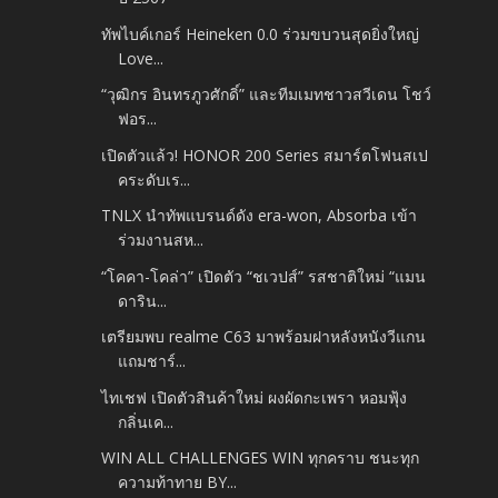
ทัพไบค์เกอร์ Heineken 0.0 ร่วมขบวนสุดยิ่งใหญ่
Love...
“วุฒิกร อินทรภูวศักดิ์” และทีมเมทชาวสวีเดน โชว์
ฟอร...
เปิดตัวแล้ว! HONOR 200 Series สมาร์ตโฟนสเป
คระดับเร...
TNLX นำทัพแบรนด์ดัง era-won, Absorba เข้า
ร่วมงานสห...
“โคคา-โคล่า” เปิดตัว “ชเวปส์” รสชาติใหม่ “แมน
ดาริน...
เตรียมพบ realme C63 มาพร้อมฝาหลังหนังวีแกน
แถมชาร์...
ไทเชฟ เปิดตัวสินค้าใหม่ ผงผัดกะเพรา หอมฟุ้ง
กลิ่นเค...
WIN ALL CHALLENGES WIN ทุกคราบ ชนะทุก
ความท้าทาย BY...