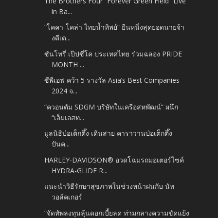
The Brothers Four “Forever Green Field” Live
in Ba...
“โคคา-โคล่า ไทยน้ำทิพย์” ยืนหนึ่งสุดยอดนายจ้า
งดีเด...
ซันโทรี่ เป๊ปซี่โค ประเทศไทย ร่วมฉลอง PRIDE
MONTH ...
ซีพีเอฟ คว้า 5 รางวัล Asia’s Best Companies
2024 จ...
“ควอนตัม SDGM บริษัทในเครือสหพัฒน์” ผนึก
“เอ็มเอสท...
มูลนิธิป่อเต็กตึ๊ง เดินสาย คาราวานป่อเต็กตึ๊ง
ปันค...
HARLEY-DAVIDSON® อวดโฉมรถมอเตอร์ไซค์
HYDRA-GLIDE R...
แนะนำวิธีรักษาสุขภาพในช่วงหน้าฝนกับ นัท
วอล์คเกอร์
“จัดทัพลงทุนลุ้นดอกเบี้ยลด ท่ามกลางความขัดแย้ง