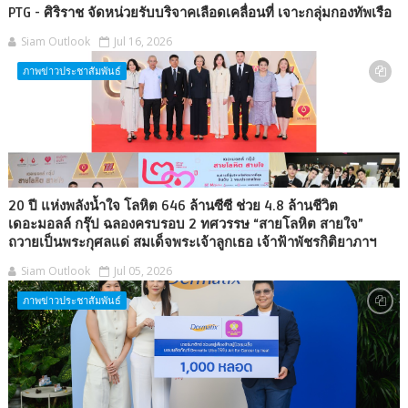
PTG - ศิริราช จัดหน่วยรับบริจาคเลือดเคลื่อนที่ เจาะกลุ่มกองทัพเรือ
Siam Outlook
Jul 16, 2026
ภาพข่าวประชาสัมพันธ์
20 ปี แห่งพลังน้ำใจ โลหิต 646 ล้านซีซี ช่วย 4.8 ล้านชีวิต
เดอะมอลล์ กรุ๊ป ฉลองครบรอบ 2 ทศวรรษ “สายโลหิต สายใจ”
ถวายเป็นพระกุศลแด่ สมเด็จพระเจ้าลูกเธอ เจ้าฟ้าพัชรกิติยาภาฯ
Siam Outlook
Jul 05, 2026
ภาพข่าวประชาสัมพันธ์