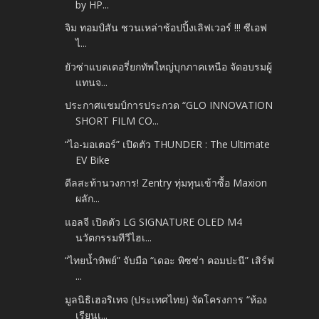
by HP...
จิม ทอมป์สัน ชวนเหล่าช้อปปิ้งเลิฟเวอร์ !!! ซีเอฟ
ไ...
ยัวซ่าแบตเตอรี่ยกทัพใหญ่บุกภาคเหนือ จัดอบรมผู้
แทนจ...
ประกาศแชมป์การประกวด “GLO INNOVATION
SHORT FILM CO...
“ไอ-มอเตอร์” เปิดตัว THUNDER : The Ultimate
EV Bike
ดีลสะท้านวงการ! Zentry ทุ่มทุนเข้าซื้อ Maxion
ผลัก...
แอลจี เปิดตัว LG SIGNATURE OLED M4
นวัตกรรมทีวีไฮเ...
“ไทยน้ำทิพย์” จับมือ “เดอะ พิซซ่า คอมปะนี” เสิร์ฟ
...
มูลนิธิเฮอริเทจ (ประเทศไทย) จัดโครงการ “ห้อง
เรียนเ...