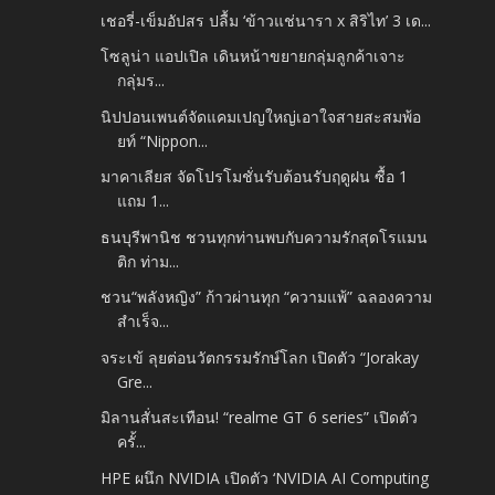
เชอรี่-เข็มอัปสร ปลื้ม ‘ข้าวแช่นารา x สิริไท’ 3 เด...
โซลูน่า แอปเปิล เดินหน้าขยายกลุ่มลูกค้าเจาะ
กลุ่มร...
นิปปอนเพนต์จัดแคมเปญใหญ่เอาใจสายสะสมพ้อ
ยท์ “Nippon...
มาคาเลียส จัดโปรโมชั่นรับต้อนรับฤดูฝน ซื้อ 1
แถม 1...
ธนบุรีพานิช ชวนทุกท่านพบกับความรักสุดโรแมน
ติก ท่าม...
ชวน“พลังหญิง” ก้าวผ่านทุก “ความแพ้” ฉลองความ
สำเร็จ...
จระเข้ ลุยต่อนวัตกรรมรักษ์โลก เปิดตัว “Jorakay
Gre...
มิลานสั่นสะเทือน! “realme GT 6 series” เปิดตัว
ครั้...
HPE ผนึก NVIDIA เปิดตัว ‘NVIDIA AI Computing