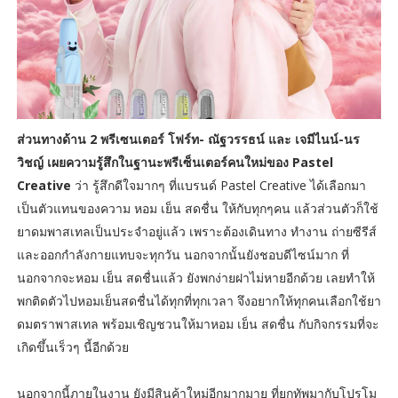
ส่วนทางด้าน 2 พรีเซนเตอร์ โฟร์ท- ณัฐวรรธน์ และ เจมีไนน์-นร
วิชญ์ เผยความรู้สึกในฐานะพรีเซ็นเตอร์คนใหม่ของ Pastel
Creative
ว่า รู้สึกดีใจมากๆ ที่แบรนด์ Pastel Creative ได้เลือกมา
เป็นตัวแทนของความ หอม เย็น สดชื่น ให้กับทุกๆคน แล้วส่วนตัวก็ใช้
ยาดมพาสเทลเป็นประจำอยู่แล้ว เพราะต้องเดินทาง ทำงาน ถ่ายซีรีส์
และออกกำลังกายแทบจะทุกวัน นอกจากนั้นยังชอบดีไซน์มาก ที่
นอกจากจะหอม เย็น สดชื่นแล้ว ยังพกง่ายฝาไม่หายอีกด้วย เลยทำให้
พกติดตัวไปหอมเย็นสดชื่นได้ทุกที่ทุกเวลา จึงอยากให้ทุกคนเลือกใช้ยา
ดมตราพาสเทล พร้อมเชิญชวนให้มาหอม เย็น สดชื่น กับกิจกรรมที่จะ
เกิดขึ้นเร็วๆ นี้อีกด้วย
นอกจากนี้ภายในงาน ยังมีสินค้าใหม่อีกมากมาย ที่ยกทัพมากับโปรโม