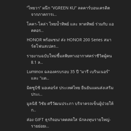
“ไทยวา” ผนึก “VGREEN KU” ลดคาร์บอนเครดิต
จากภาคการเ...
โคคา-โคล่า ไทยน้ำทิพย์ และ หาดทิพย์ ร่วมกับ แอ
คคอร...
HONOR พร้อมชน! ส่ง HONOR 200 Series สมา
ร์ตโฟนสเปคร...
รายงานฉบับใหม่ชี้มลพิษทางอากาศคร่าชีวิตผู้คน
8.1 ล...
Luminox ฉลองครบรอบ 35 ปี “มารี เบรินเนอร์”
และ “แด...
มิตซูบิชิ มอเตอร์ส ประเทศไทย ยืนยันแผนส่งเสริม
ประเ...
มูลนิธิ วิชัย ศรีวัฒนประภา บริจาครถเข็นผู้ป่วยให้
ก...
ส่อง GIFT ธุรกิจอนาคตสดใส นักลงทุนรายใหญ่-
รายย่อยเ...