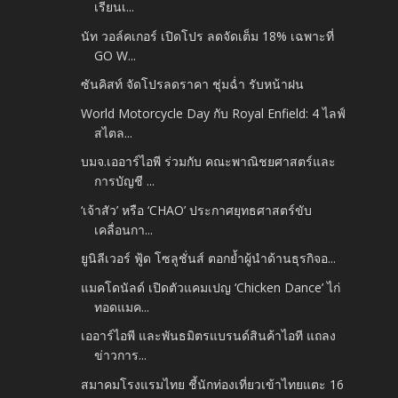
เรียนเ...
นัท วอล์คเกอร์ เปิดโปร ลดจัดเต็ม 18% เฉพาะที่
GO W...
ซันคิสท์ จัดโปรลดราคา ชุ่มฉ่ำ รับหน้าฝน
World Motorcycle Day กับ Royal Enfield: 4 ไลฟ์
สไตล...
บมจ.เออาร์ไอพี ร่วมกับ คณะพาณิชยศาสตร์และ
การบัญชี ...
‘เจ้าสัว’ หรือ ‘CHAO’ ประกาศยุทธศาสตร์ขับ
เคลื่อนกา...
ยูนิลีเวอร์ ฟู้ด โซลูชั่นส์ ตอกย้ำผู้นำด้านธุรกิจอ...
แมคโดนัลด์ เปิดตัวแคมเปญ ‘Chicken Dance’ ไก่
ทอดแมค...
เออาร์ไอพี และพันธมิตรแบรนด์สินค้าไอที แถลง
ข่าวการ...
สมาคมโรงแรมไทย ชี้นักท่องเที่ยวเข้าไทยแตะ 16