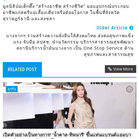
มูลนิธิป่อเต็กตึ๊ง “สร้างอาชีพ สร้างชีวิต” มอบอุปกรณ์ประกอบ
อาชีพแก่สตรีแม่เลี้ยงเดี่ยวหรือด้อยโอกาส ในพื้นที่จังหวัด
สุราษฎร์ธานี และสงขลา
Older Article
บางจากฯ ร่วมสร้างความยั่งยืนให้สังคมไทย ส่งต่อสุขภาพแข็ง
แรง จับมือ สปสช. นำนวัตกรรม บริการสาธารณสุขพัฒนา
สถานีบริการน้ำมันบางจาก เป็น One Stop Service ด้าน
สุขภาพและสาธารณสุข
View More
RELATED POST
ธุรกิจ
เปิดตัวอย่างเป็นทางการ! ‘น้ำตาล-ทิพนารี’ ขึ้นแท่นแบรนด์แอมบา