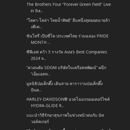
The Brothers Four “Forever Green Field” Live
in Ba...
“โคคา-โคล่า ไทยน้ำทิพย์” ยืนหนึ่งสุดยอดนายจ้า
งดีเด...
ซันโทรี่ เป๊ปซี่โค ประเทศไทย ร่วมฉลอง PRIDE
MONTH ...
ซีพีเอฟ คว้า 5 รางวัล Asia’s Best Companies
2024 จ...
“ควอนตัม SDGM บริษัทในเครือสหพัฒน์” ผนึก
“เอ็มเอสท...
มูลนิธิป่อเต็กตึ๊ง เดินสาย คาราวานป่อเต็กตึ๊ง
ปันค...
HARLEY-DAVIDSON® อวดโฉมรถมอเตอร์ไซค์
HYDRA-GLIDE R...
แนะนำวิธีรักษาสุขภาพในช่วงหน้าฝนกับ นัท
วอล์คเกอร์