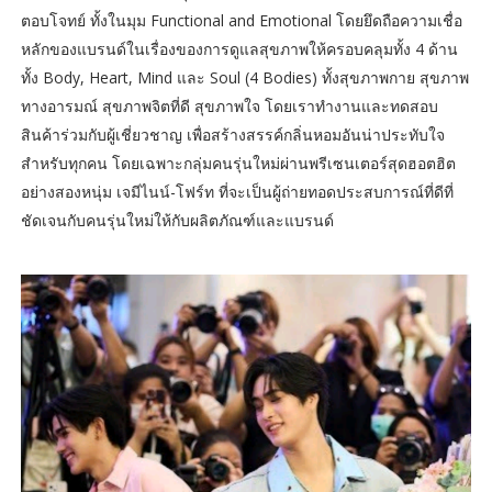
ตอบโจทย์ ทั้งในมุม Functional and Emotional โดยยึดถือความเชื่อ
หลักของแบรนด์ในเรื่องของการดูแลสุขภาพให้ครอบคลุมทั้ง 4 ด้าน
ทั้ง Body, Heart, Mind และ Soul (4 Bodies) ทั้งสุขภาพกาย สุขภาพ
ทางอารมณ์ สุขภาพจิตที่ดี สุขภาพใจ โดยเราทำงานและทดสอบ
สินค้าร่วมกับผู้เชี่ยวชาญ เพื่อสร้างสรรค์กลิ่นหอมอันน่าประทับใจ
สำหรับทุกคน โดยเฉพาะกลุ่มคนรุ่นใหม่ผ่านพรีเซนเตอร์สุดฮอตฮิต
อย่างสองหนุ่ม เจมีไนน์-โฟร์ท ที่จะเป็นผู้ถ่ายทอดประสบการณ์ที่ดีที่
ชัดเจนกับคนรุ่นใหม่ให้กับผลิตภัณฑ์และแบรนด์