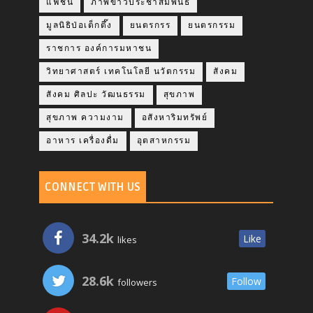
แฟชั่น
ภาพข่าวประชาสัมพันธ์
มูลนิธิป่อเต็กตึ๊ง
ยนตรกรร
ยนตรกรรม
ราชการ องค์การมหาชน
วิทยาศาสตร์ เทคโนโลยี นวัตกรรม
สังคม
สังคม ศิลปะ วัฒนธรรม
สุขภาพ
สุขภาพ ความงาม
อสังหาริมทรัพย์
อาหาร เครื่องดื่ม
อุตสาหกรรม
CONNECT WITH US
34.2k
Like
likes
28.6k
Follow
followers