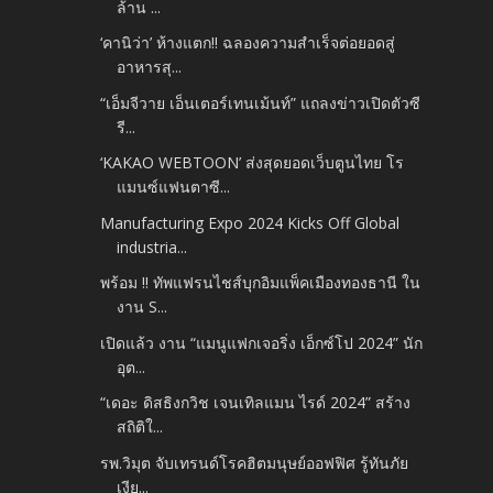
ล้าน ...
‘คานิว่า’ ห้างแตก!! ฉลองความสำเร็จต่อยอดสู่
อาหารสุ...
“เอ็มจีวาย เอ็นเตอร์เทนเม้นท์” แถลงข่าวเปิดตัวซี
รี...
‘KAKAO WEBTOON’ ส่งสุดยอดเว็บตูนไทย โร
แมนซ์แฟนตาซี...
Manufacturing Expo 2024 Kicks Off Global
industria...
พร้อม !! ทัพแฟรนไชส์บุกอิมแพ็คเมืองทองธานี ใน
งาน S...
เปิดแล้ว งาน “แมนูแฟกเจอริ่ง เอ็กซ์โป 2024” นัก
อุต...
“เดอะ ดิสธิงกวิช เจนเทิลแมน ไรด์ 2024” สร้าง
สถิติใ...
รพ.วิมุต จับเทรนด์โรคฮิตมนุษย์ออฟฟิศ รู้ทันภัย
เงีย...