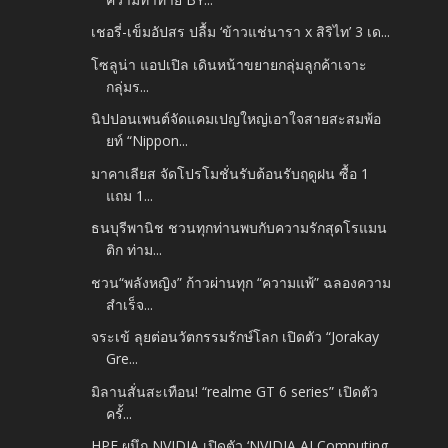
เชอรี่-เข็มอัปสร ปลื้ม ‘ข้าวแช่นารา x สิริไท’ 3 เด...
โซลูน่า แอปเปิล เดินหน้าขยายกลุ่มลูกค้าเจาะ
กลุ่มร...
นิปปอนเพนต์จัดแคมเปญใหญ่เอาใจสายสะสมพ้อ
ยท์ “Nippon...
มาคาเลียส จัดโปรโมชั่นรับต้อนรับฤดูฝน ซื้อ 1
แถม 1...
ธนบุรีพานิช ชวนทุกท่านพบกับความรักสุดโรแมน
ติก ท่าม...
ชวน“พลังหญิง” ก้าวผ่านทุก “ความแพ้” ฉลองความ
สำเร็จ...
จระเข้ ลุยต่อนวัตกรรมรักษ์โลก เปิดตัว “Jorakay
Gre...
มิลานสั่นสะเทือน! “realme GT 6 series” เปิดตัว
ครั้...
HPE ผนึก NVIDIA เปิดตัว ‘NVIDIA AI Computing