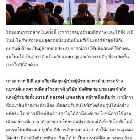
โดยแผนการตลาดในครั้งนี้ เราวางกลยุทธ์รอบทิศทาง และได้ดึง เจมี
ไนน์-โฟร์ท สองหนุ่มสุดฮอตนั่งแท่นเป็นพรีเซ็นเตอร์ล่าสุดให้กับ
แบรนด์ ซึ่งจะเป็นผู้ถ่ายทอดประสบการณ์การใช้ผลิตภัณฑ์ให้กับคน
รุ่นใหม่ได้เป็นอย่างดี พร้อมกับแคมเปญและกิจกรรมดีๆ ที่จะเกิดขึ้น
ภายในปีนี้อีกด้วย
นางสาววาธิณี สุธาเกียรติสกุล ผู้ช่วยผู้อำนวยการฝ่ายการสร้าง
แบรนด์และความคิดสร้างสรรค์ บริษัท มัลติพลาย บาย เอท จำกัด
และผู้ร่วมก่อตั้งแบรนด์ Pastel Creative กล่าวเพิ่มเติมว่า
เรามีการ
พัฒนาสินค้าอย่างต่อเนื่อง เพื่อตอบรับกับไลฟ์สไตล์คนรุ่นใหม่อย่าง
แท้จริง โดยการดีไซน์สินค้า เราไม่ได้คำนึงแค่ประโยชน์การใช้งาน
เพียงอย่างเดียว เรายังออกแบบให้ยาดมมีรูปลักษณ์ที่เข้ากับไลฟ์สไตล์
คนรุ่นใหม่มีช่องลมรูปยิ้ม ที่มีการศึกษามาแล้วว่าทำให้สามารถสูดดม
ได้อย่างมีประสิทธิภาพที่สุด เรียกได้ว่าเป็นแบรนด์ที่คิดอย่างครบถ้วน