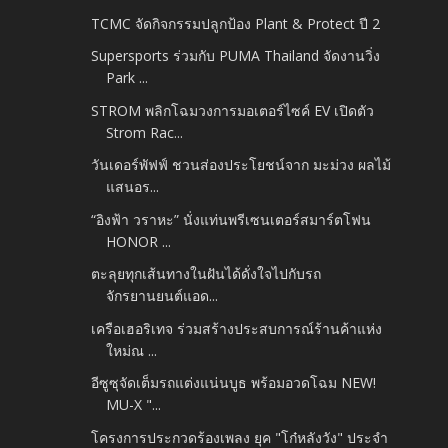
TCMC จัดกิจกรรมปลูกป้อง Plant & Protect ปี 2
Supersports ร่วมกับ PUMA Thailand จัดงานวิ่ง
Park ...
STROM พลิกโฉมวงการมอเตอร์ไซค์ EV เปิดตัว
Strom Rac...
วันเดอร์พัฟฟ์ ชวนส่องประโยชน์จาก มะม่วง ผลไม้
แสนอร...
“อิงฟ้า วราหะ” นั่งแท่นพรีเซนเตอร์สมาร์ตโฟน
HONOR ...
ตะลุยทุกเส้นทางในฝันได้ดั่งใจไปกับรถ
จักรยานยนต์แอด...
เครือเฮอริเทจ ร่วมสร้างประสบการณ์ร้านค้าแห่ง
ใหม่ณ ...
อีซูซุจัดเต็มรถแต่งแน่นบูธ พร้อมอวดโฉม NEW!
MU-X "...
โครงการประกวดร้องเพลง ยุค "โก๋หลังวัง" ประจำ