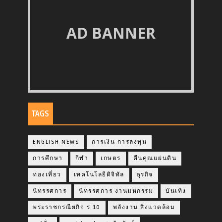
AD BANNER
TAGS
ENGLISH NEWS
การเงิน การลงทุน
การศึกษา
กีฬา
เกษตร
คืนคุณแผ่นดิน
ท่องเที่ยว
เทคโนโลยีดิจิทัล
ธุรกิจ
นิทรรศการ
นิทรรศการ งานมหกรรม
บันเทิง
พระราชกรณียกิจ ร.10
พลังงาน สิ่งแวดล้อม