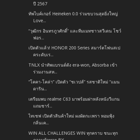
ปี 2567
ทัพไบค์เกอร์ Heineken 0.0 ร่วมขบวนสุดยิ่งใหญ่
Love...
“วุฒิกร อินทรภูวศักดิ์” และทีมเมทชาวสวีเดน โชว์
ฟอร...
เปิดตัวแล้ว! HONOR 200 Series สมาร์ตโฟนสเป
คระดับเร...
TNLX นำทัพแบรนด์ดัง era-won, Absorba เข้า
ร่วมงานสห...
“โคคา-โคล่า” เปิดตัว “ชเวปส์” รสชาติใหม่ “แมน
ดาริน...
เตรียมพบ realme C63 มาพร้อมฝาหลังหนังวีแกน
แถมชาร์...
ไทเชฟ เปิดตัวสินค้าใหม่ ผงผัดกะเพรา หอมฟุ้ง
กลิ่นเค...
WIN ALL CHALLENGES WIN ทุกคราบ ชนะทุก
ความท้าทาย BY...