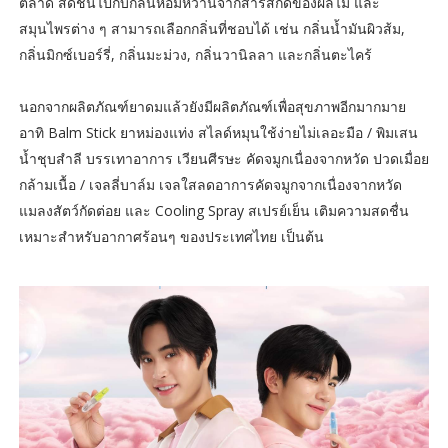
ตลาด สดชื่นไปกับกลิ่นหอมหวานจากสารสกัดของผลไม้ และ
สมุนไพรต่าง ๆ สามารถเลือกกลิ่นที่ชอบได้ เช่น กลิ่นน้ำมันผิวส้ม,
กลิ่นมิกซ์เบอร์รี่, กลิ่นมะม่วง, กลิ่นวานิลลา และกลิ่นตะไคร้
นอกจากผลิตภัณฑ์ยาดมแล้วยังมีผลิตภัณฑ์เพื่อสุขภาพอีกมากมาย
อาทิ Balm Stick ยาหม่องแท่ง สไลด์หมุนใช้ง่ายไม่เลอะมือ / พิมเสน
น้ำชุบสำลี บรรเทาอาการ เวียนศีรษะ คัดจมูกเนื่องจากหวัด ปวดเมื่อย
กล้ามเนื้อ / เจลลี่บาล์ม เจลใสลดอาการคัดจมูกจากเนื่องจากหวัด
แมลงสัตว์กัดต่อย และ Cooling Spray สเปรย์เย็น เติมความสดชื่น
เหมาะสำหรับอากาศร้อนๆ ของประเทศไทย เป็นต้น