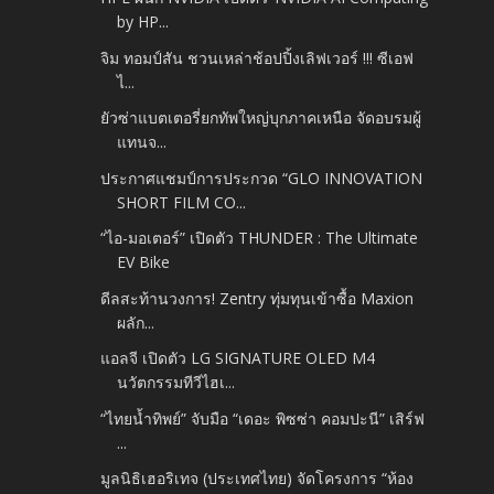
by HP...
จิม ทอมป์สัน ชวนเหล่าช้อปปิ้งเลิฟเวอร์ !!! ซีเอฟ
ไ...
ยัวซ่าแบตเตอรี่ยกทัพใหญ่บุกภาคเหนือ จัดอบรมผู้
แทนจ...
ประกาศแชมป์การประกวด “GLO INNOVATION
SHORT FILM CO...
“ไอ-มอเตอร์” เปิดตัว THUNDER : The Ultimate
EV Bike
ดีลสะท้านวงการ! Zentry ทุ่มทุนเข้าซื้อ Maxion
ผลัก...
แอลจี เปิดตัว LG SIGNATURE OLED M4
นวัตกรรมทีวีไฮเ...
“ไทยน้ำทิพย์” จับมือ “เดอะ พิซซ่า คอมปะนี” เสิร์ฟ
...
มูลนิธิเฮอริเทจ (ประเทศไทย) จัดโครงการ “ห้อง