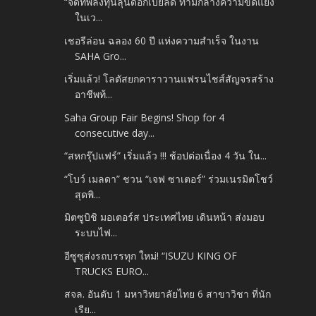
“จัดทัพลงทุนลุ้นดอกเบี้ยลด ท่ามกลางความขัดแย้ง
ในเว...
เชอรีล่อน ฉลอง 60 ปี แห่งความสำเร็จ ในงาน
SAHA Gro...
เริ่มแล้ว! โลตัสยกคาราวานแฟรนไชส์สัญจรสร้าง
อาชีพท้...
Saha Group Fair Begins! Shop for 4
consecutive day...
“สหกรุ๊ปแฟร์” เริ่มแล้ว !!! ช้อปต่อเนื่อง 4 วัน ใน...
“โบว์ เมลดา” ชวน “เจฟ ซาเตอร์” ร่วมเนรมิตโชว์
สุดพิ...
มิตซูบิชิ มอเตอร์ส ประเทศไทย เดินหน้า ส่งมอบ
ระบบไฟ...
อีซูซุส่งรถบรรทุก ใหม่! “ISUZU KING OF
TRUCKS EURO...
สจล. อันดับ 1 มหาวิทยาลัยไทย 6 สาขาวิชา ที่นัก
เรีย...