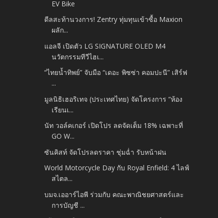
EV Bike
ดีลสะท้านวงการ! Zentry ทุ่มทุนเข้าซื้อ Maxion
ผลัก...
แอลจี เปิดตัว LG SIGNATURE OLED M4
นวัตกรรมทีวีไฮเ...
“ไทยน้ำทิพย์” จับมือ “เดอะ พิซซ่า คอมปะนี” เสิร์ฟ
...
มูลนิธิเฮอริเทจ (ประเทศไทย) จัดโครงการ “ห้อง
เรียนเ...
นัท วอล์คเกอร์ เปิดโปร ลดจัดเต็ม 18% เฉพาะที่
GO W...
ซันคิสท์ จัดโปรลดราคา ชุ่มฉ่ำ รับหน้าฝน
World Motorcycle Day กับ Royal Enfield: 4 ไลฟ์
สไตล...
บมจ.เออาร์ไอพี ร่วมกับ คณะพาณิชยศาสตร์และ
การบัญชี ...