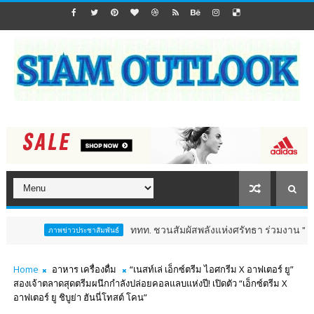
ททท. ชวนสัมผัสพลังแห่งศรัทธา ร่วมงาน "ห่มผ้าหลวงปู่ทวด
ภาพข่าวประชาสัมพันธ์
Home
อาหาร เครื่องดื่ม
“เนสท์เล่ เอ็กซ์ตรีม ไอศกรีม X อาฟเตอร์ ยู”
สองเจ้าตลาดสุดตรีมผนึกกำลังปล่อยคอลแลบแห่งปี! เปิดตัว “เอ็กซ์ตรีม X
อาฟเตอร์ ยู ชิบูย่า ฮันนี่โทสต์ โคน”