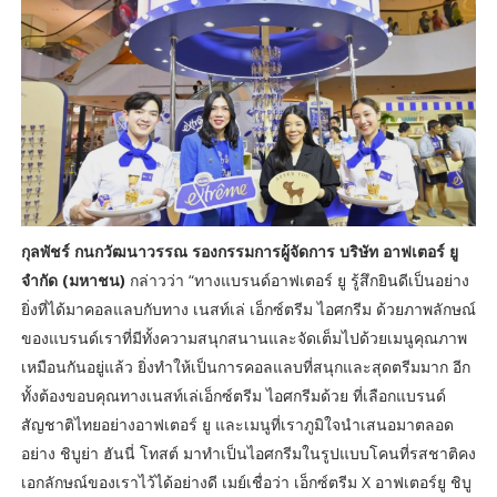
กุลพัชร์ กนกวัฒนาวรรณ รองกรรมการผู้จัดการ บริษัท อาฟเตอร์ ยู
จำกัด (มหาชน)
กล่าวว่า “ทางแบรนด์อาฟเตอร์ ยู รู้สึกยินดีเป็นอย่าง
ยิ่งที่ได้มาคอลแลบกับทาง เนสท์เล่ เอ็กซ์ตรีม ไอศกรีม ด้วยภาพลักษณ์
ของแบรนด์เราที่มีทั้งความสนุกสนานและจัดเต็มไปด้วยเมนูคุณภาพ
เหมือนกันอยู่แล้ว ยิ่งทำให้เป็นการคอลแลบที่สนุกและสุดตรีมมาก อีก
ทั้งต้องขอบคุณทางเนสท์เล่เอ็กซ์ตรีม ไอศกรีมด้วย ที่เลือกแบรนด์
สัญชาติไทยอย่างอาฟเตอร์ ยู และเมนูที่เราภูมิใจนำเสนอมาตลอด
อย่าง ชิบูย่า ฮันนี่ โทสต์ มาทำเป็นไอศกรีมในรูปแบบโคนที่รสชาติคง
เอกลักษณ์ของเราไว้ได้อย่างดี เมย์เชื่อว่า เอ็กซ์ตรีม X อาฟเตอร์ยู ชิบู