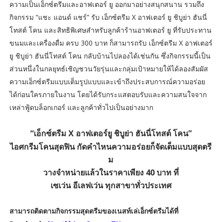
ความเป็นเอ็กซ์ตรีมและอาฟเตอร์ ยู ออกมาอย่างสนุกสนาน รวมถึง
กิจกรรม “แชะ แอนด์ แชร์” รับ เอ็กซ์ตรีม X อาฟเตอร์ ยู ชิบูย่า ฮันนี่
โทสต์ โคน และสิทธิพิเศษสำหรับลูกค้าร้านอาฟเตอร์ ยู ที่รับประทาน
ขนมและเครื่องดื่ม ครบ 300 บาท ก็สามารถรับ เอ็กซ์ตรีม X อาฟเตอร์
ยู ชิบูย่า ฮันนี่โทสต์ โคน กลับบ้านไปลองได้เช่นกัน ซึ่งกิจกรรมนี้เป็น
ส่วนหนึ่งในกลยุทธ์เชิญชวนวัยรุ่นและกลุ่มเป้าหมายให้ได้ลองสัมผัส
ความเอ็กซ์ตรีมแบบเต็มรูปแบบและเข้าถึงประสบการณ์ความอร่อย
ได้ก่อนใครภายในงาน โดยได้รับกระแสตอบรับและความสนใจจาก
เหล่าฟู้ดบล็อกเกอร์ และลูกค้าทั่วไปเป็นอย่างมาก
“เอ็กซ์ตรีม X อาฟเตอร์ยู ชิบูย่า ฮันนี่โทสต์ โคน”
ไอศกรีมโคนสุดฟิน กัดคำไหนความอร่อยก็จัดเต็มแบบสุดตรี
ม
วางจำหน่ายแล้วในราคาเพียง 40 บาท ที่
เซเว่น อีเลฟเว่น ทุกสาขาทั่วประเทศ
สามารถติดตามกิจกรรมสุดตรีมของเนสท์เล่เอ็กซ์ตรีมได้ที่