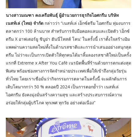
นางสาวมณฑา คงเครือพันธุ์ ผู้อำนวยการธุรกิจไอศกรีม บริษัท
เนสท์เล่ (ไทย) จำกัด
กล่าวว่า “เนสท์เล่ เอ็กซ์ตรีม ไอศกรีม ทุ่มงบการ
ตลาดกว่า 100 ล้านบาท สำหรับการจับมือคอลแลบและเปิดตัว ‘เอ็กซ์
ตรีม X อาฟเตอร์ยู ชิบูย่า ฮันนี่โทสต์ โคน’ ในครั้งนี้ เราตั้งใจสร้างอิม
แพคผ่านความสดใหม่ทั้งในด้านรสชาติและการนำเสนออย่างสนุกสุด
ตรีม ไม่ว่าจะเป็นการเปิดตัวให้ทุกคนได้มาลิ้มลองรสชาติใหม่เป็นครั้ง
แรกที่ Extreme x After You Café เนรมิตพื้นที่ร้านด้วยการตกแต่งสุด
พิเศษ พร้อมช่องทางการจัดจำหน่ายประเทศเพื่อให้เข้าถึงกลุ่มวัยรุ่น
ทั่วไทย โดยเราเชื่อมั่นว่ากิจกรรมการตลาดในครั้งนี้ จะผลักดันการ
เติบโตมากกว่า 50 % ตลอดปี 2024 เป็นการตอกย้ำว่า เนสท์เล่
ไอศกรีม ยังคงมุ่งมั่นสร้างความสุข และสร้างประสบการณ์ความ
อร่อยให้กลุ่มผู้บริโภค ทุกเพศ ทุกวัย อย่างต่อเนื่อง”