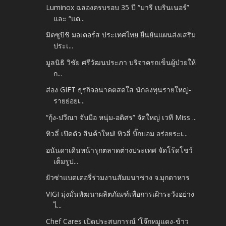
Luminox ฉลองครบรอบ 35 ปี “มารี เบรินเนอร์”
และ “แด...
มิตซูบิชิ มอเตอร์ส ประเทศไทย ยืนยันแผนส่งเสริม
ประเ...
มูลนิธิ วิชัย ศรีวัฒนประภา บริจาครถเข็นผู้ป่วยให้
ก...
ส่อง GIFT ธุรกิจอนาคตสดใส นักลงทุนรายใหญ่-
รายย่อยเ...
“กุ้ง-ปวีณา จับมือ หนุ่ม-อดิศร” จัดใหญ่ เวที Miss ...
ทิวลี่ เปิดตัว สินค้าใหม่! ทิวลี่ บิ๊กบอม อร่อยระเ...
อนันดาเดินหน้ารุกตลาดต่างประเทศ จัดโร้ดโชว์
เต็มรูป...
ยัวซ่าแบตเตอรี่ร่วมงานสัมมนาช่าง จ.มุกดาหาร
VIGI มุ่งมั่นพัฒนาผลิตภัณฑ์เพื่อการเฝ้าระวังอย่าง
ไ...
Chef Cares เปิดประสบการณ์ 'โจ๊กหมูแดง-ข้าว