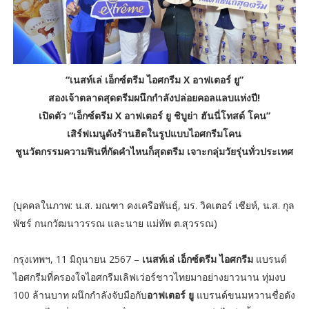
“เนสท์เล่ เอ็กซ์ตรีม ไอศกรีม X อาฟเตอร์ ยู”
สองเจ้าตลาดสุดตรีมผนึกกำลังปล่อยคอลแลบแห่งปี!
เปิดตัว “เอ็กซ์ตรีม X อาฟเตอร์ ยู ชิบูย่า ฮันนี่โทสต์ โคน”
เสิร์ฟเมนูดังร้านฮิตในรูปแบบไอศกรีมโคน
ชูนวัตกรรมความฟินที่กัดคำไหนก็สุดตรีม เจาะกลุ่มวัยรุ่นทั่วประเทศ
(บุคคลในภาพ: น.ส. มณฑา คงเครือพันธุ์, มร. วิคเตอร์ เซียห์, น.ส. กุล
พัชร์ กนกวัฒนาวรรณ และนาย แม่ทัพ ต.สุวรรณ)
กรุงเทพฯ, 11 มิถุนายน 2567 –
เนสท์เล่ เอ็กซ์ตรีม ไอศกรีม
แบรนด์
ไอศกรีมที่ครองใจไอศกรีมเลิฟเว่อร์ชาวไทยมาอย่างยาวนาน ทุ่มงบ
100 ล้านบาท ผนึกกำลังจับมือกับ
อาฟเตอร์ ยู
แบรนด์ขนมหวานชื่อดัง