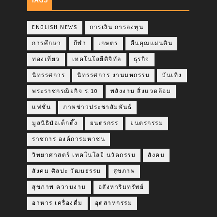
ENGLISH NEWS
การเงิน การลงทุน
การศึกษา
กีฬา
เกษตร
คืนคุณแผ่นดิน
ท่องเที่ยว
เทคโนโลยีดิจิทัล
ธุรกิจ
นิทรรศการ
นิทรรศการ งานมหกรรม
บันเทิง
พระราชกรณียกิจ ร.10
พลังงาน สิ่งแวดล้อม
แฟชั่น
ภาพข่าวประชาสัมพันธ์
มูลนิธิป่อเต็กตึ๊ง
ยนตรกรร
ยนตรกรรม
ราชการ องค์การมหาชน
วิทยาศาสตร์ เทคโนโลยี นวัตกรรม
สังคม
สังคม ศิลปะ วัฒนธรรม
สุขภาพ
สุขภาพ ความงาม
อสังหาริมทรัพย์
อาหาร เครื่องดื่ม
อุตสาหกรรม