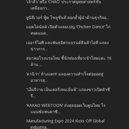
‘เจ้าสัว’ หรือ ‘CHAO’ ประกาศยุทธศาสตร์ขับ
เคลื่อนกา...
ยูนิลีเวอร์ ฟู้ด โซลูชั่นส์ ตอกย้ำผู้นำด้านธุรกิจอ...
แมคโดนัลด์ เปิดตัวแคมเปญ ‘Chicken Dance’ ไก่
ทอดแมค...
เออาร์ไอพี และพันธมิตรแบรนด์สินค้าไอที แถลง
ข่าวการ...
สมาคมโรงแรมไทย ชี้นักท่องเที่ยวเข้าไทยแตะ 16
ล้าน ...
‘คานิว่า’ ห้างแตก!! ฉลองความสำเร็จต่อยอดสู่
อาหารสุ...
“เอ็มจีวาย เอ็นเตอร์เทนเม้นท์” แถลงข่าวเปิดตัวซี
รี...
‘KAKAO WEBTOON’ ส่งสุดยอดเว็บตูนไทย โร
แมนซ์แฟนตาซี...
Manufacturing Expo 2024 Kicks Off Global
industria...