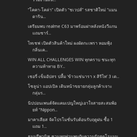
“โคคา-โคล่า” เปิดตัว “ชเวปส์” รสชาติใหม่ “แมน
ดาริน...
เตรียมพบ realme C63 มาพร้อมฝาหลังหนังวีแกน
แถมชาร์...
ไทเชฟ เปิดตัวสินค้าใหม่ ผงผัดกะเพรา หอมฟุ้ง
กลิ่นเค...
WIN ALL CHALLENGES WIN ทุกคราบ ชนะทุก
ความท้าทาย BY...
เชอรี่-เข็มอัปสร ปลื้ม ‘ข้าวแช่นารา x สิริไท’ 3 เด...
โซลูน่า แอปเปิล เดินหน้าขยายกลุ่มลูกค้าเจาะ
กลุ่มร...
นิปปอนเพนต์จัดแคมเปญใหญ่เอาใจสายสะสมพ้อ
ยท์ “Nippon...
มาคาเลียส จัดโปรโมชั่นรับต้อนรับฤดูฝน ซื้อ 1
แถม 1...
ธนบุรีพานิช ชวนทุกท่านพบกับความรักสุดโรแมน