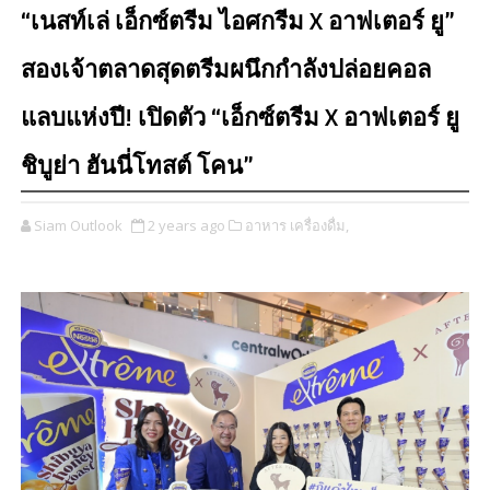
“เนสท์เล่ เอ็กซ์ตรีม ไอศกรีม X อาฟเตอร์ ยู”
สองเจ้าตลาดสุดตรีมผนึกกำลังปล่อยคอล
แลบแห่งปี! เปิดตัว “เอ็กซ์ตรีม X อาฟเตอร์ ยู
ชิบูย่า ฮันนี่โทสต์ โคน”
Siam Outlook
2 years ago
อาหาร เครื่องดื่ม,