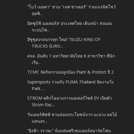
“โบว์ เมลดา” ชวน “เจฟ ซาเตอร์” ร่วมเนรมิตโชว์
สุดพิ...
มิตซูบิชิ มอเตอร์ส ประเทศไทย เดินหน้า ส่งมอบ
ระบบไฟ...
อีซูซุส่งรถบรรทุก ใหม่! “ISUZU KING OF
TRUCKS EURO...
สจล. อันดับ 1 มหาวิทยาลัยไทย 6 สาขาวิชา ที่นัก
เรีย...
TCMC จัดกิจกรรมปลูกป้อง Plant & Protect ปี 2
Supersports ร่วมกับ PUMA Thailand จัดงานวิ่ง
Park ...
STROM พลิกโฉมวงการมอเตอร์ไซค์ EV เปิดตัว
Strom Rac...
วันเดอร์พัฟฟ์ ชวนส่องประโยชน์จาก มะม่วง ผลไม้
แสนอร...
“อิงฟ้า วราหะ” นั่งแท่นพรีเซนเตอร์สมาร์ตโฟน