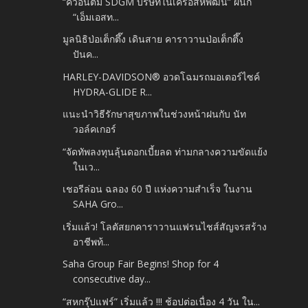
“ควอนตัม SDGM บริษัทในเครือสหพัฒน์” ผนึก
“เอ็มเอสท...
มูลนิธิป่อเต็กตึ๊ง เดินสาย คาราวานป่อเต็กตึ๊ง
ปันค...
HARLEY-DAVIDSON® อวดโฉมรถมอเตอร์ไซค์
HYDRA-GLIDE R...
แนะนำวิธีรักษาสุขภาพในช่วงหน้าฝนกับ นัท
วอล์คเกอร์
“จัดทัพลงทุนลุ้นดอกเบี้ยลด ท่ามกลางความขัดแย้ง
ในเว...
เชอรีล่อน ฉลอง 60 ปี แห่งความสำเร็จ ในงาน
SAHA Gro...
เริ่มแล้ว! โลตัสยกคาราวานแฟรนไชส์สัญจรสร้าง
อาชีพท้...
Saha Group Fair Begins! Shop for 4
consecutive day...
“สหกรุ๊ปแฟร์” เริ่มแล้ว !!! ช้อปต่อเนื่อง 4 วัน ใน...