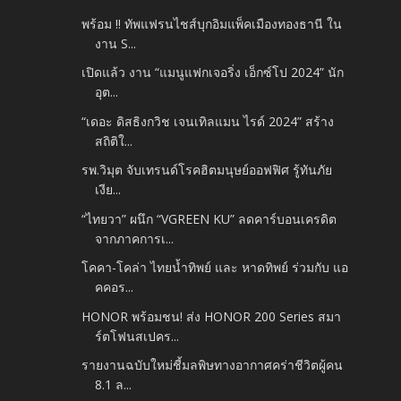
พร้อม !! ทัพแฟรนไชส์บุกอิมแพ็คเมืองทองธานี ใน
งาน S...
เปิดแล้ว งาน “แมนูแฟกเจอริ่ง เอ็กซ์โป 2024” นัก
อุต...
“เดอะ ดิสธิงกวิช เจนเทิลแมน ไรด์ 2024” สร้าง
สถิติใ...
รพ.วิมุต จับเทรนด์โรคฮิตมนุษย์ออฟฟิศ รู้ทันภัย
เงีย...
“ไทยวา” ผนึก “VGREEN KU” ลดคาร์บอนเครดิต
จากภาคการเ...
โคคา-โคล่า ไทยน้ำทิพย์ และ หาดทิพย์ ร่วมกับ แอ
คคอร...
HONOR พร้อมชน! ส่ง HONOR 200 Series สมา
ร์ตโฟนสเปคร...
รายงานฉบับใหม่ชี้มลพิษทางอากาศคร่าชีวิตผู้คน
8.1 ล...