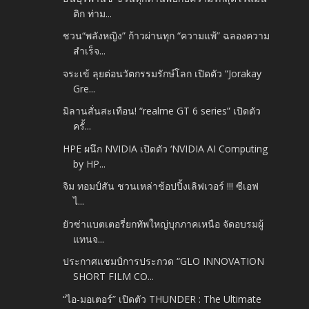
ติก ท่าม...
ชวน“พลังหญิง” ก้าวผ่านทุก “ความแพ้” ฉลองความ
สำเร็จ...
จระเข้ ลุยต่อนวัตกรรมรักษ์โลก เปิดตัว “Jorakay
Gre...
มิลานสั่นสะเทือน! “realme GT 6 series” เปิดตัว
ครั้...
HPE ผนึก NVIDIA เปิดตัว ‘NVIDIA AI Computing
by HP...
จิม ทอมป์สัน ชวนเหล่าช้อปปิ้งเลิฟเวอร์ !!! ซีเอฟ
ไ...
ยัวซ่าแบตเตอรี่ยกทัพใหญ่บุกภาคเหนือ จัดอบรมผู้
แทนจ...
ประกาศแชมป์การประกวด “GLO INNOVATION
SHORT FILM CO...
“ไอ-มอเตอร์” เปิดตัว THUNDER : The Ultimate