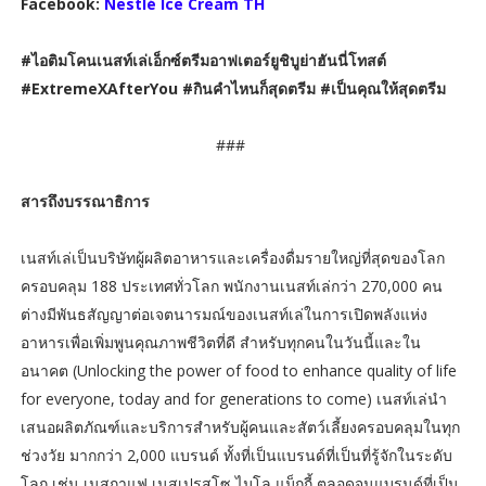
Facebook:
Nestlé Ice Cream TH
#ไอติมโคนเนสท์เล่เอ็กซ์ตรีมอาฟเตอร์ยูชิบูย่าฮันนี่โทสต์
#ExtremeXAfterYou #กินคำไหนก็สุดตรีม #เป็นคุณให้สุดตรีม
###
สารถึงบรรณาธิการ
เนสท์เล่เป็นบริษัทผู้ผลิตอาหารและเครื่องดื่มรายใหญ่ที่สุดของโลก
ครอบคลุม 188 ประเทศทั่วโลก พนักงานเนสท์เล่กว่า 270,000 คน
ต่างมีพันธสัญญาต่อเจตนารมณ์ของเนสท์เล่ในการเปิดพลังแห่ง
อาหารเพื่อเพิ่มพูนคุณภาพชีวิตที่ดี สำหรับทุกคนในวันนี้และใน
อนาคต (Unlocking the power of food to enhance quality of life
for everyone, today and for generations to come) เนสท์เล่นำ
เสนอผลิตภัณฑ์และบริการสำหรับผู้คนและสัตว์เลี้ยงครอบคลุมในทุก
ช่วงวัย มากกว่า 2,000 แบรนด์ ทั้งที่เป็นแบรนด์ที่เป็นที่รู้จักในระดับ
โลก เช่น เนสกาแฟ เนสเปรสโซ ไมโล แม็กกี้ ตลอดจนแบรนด์ที่เป็น