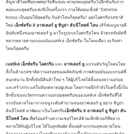
สัญชาติไทยที่ทุกเพศทุกวัยชื่นชอบ พาทุกคนสุดตรีมไปอีกขั้นกับการ
คอลแลบสุดตรีมแห่งปีเป็นครั้งแรก ภายใต้คอนเซ็ปต์ “Extreme-
licious เป็นคุณให้สุดตรีม กินคำไหนก็สุดตรีม” ออกไอศกรีมรสชาติ
ใหม่
เอ็กซ์ตรีม X อาฟเตอร์ ยู ชิบูย่า ฮันนี่โทสต์ โคน
เสิร์ฟเมนูขายดี
อันดับหนึ่งของอาฟเตอร์ ยู มาในรูปแบบไอศกรีมโคน ด้วยรสสัมผัสที่
หลากหลายตามแบบฉบับเนสท์เล่ เอ็กซ์ตรีม ในโคนเดียว จะกินท่า
ไหนก็สุดตรีม
เนสท์เล่ เอ็กซ์ตรีม ไอศกรีม
และ
อาฟเตอร์ ยู
แบรนด์ขวัญใจคนไทย
ทั้งในด้านรสชาติความอร่อยของผลิตภัณฑ์ ภาพลักษณ์ของแบรนด์ที่
สนุกสนาน อีกทั้งยังมีสินค้าใหม่ ๆ ให้ผู้บริโภคได้ลิ้มลองความอร่อย
และสร้างกระแสในท้องตลาดอยู่เสมอ โดยการผนึกกำลังในครั้งนี้เป็น
อีกขั้นของนวัตกรรมความอร่อยสุดตรีมของเนสท์เล่ เอ็กซ์ตรีมที่ได้
แรงบันดาลใจมาจากเมนูระดับตำนานของอาฟเตอร์ ยู อย่าง ชิบูย่า
ฮันนี่โทสต์ มาพัฒนาเป็นไอศกรีม
เอ็กซ์ตรีม X อาฟเตอร์ ยู ชิบูย่า ฮัน
นี่โทสต์ โคน
ที่พร้อมสร้างความเซอร์ไพรส์ด้วยเท็กซ์เจอร์ที่หลาก
หลายให้กับผู้บริโภค ได้ในทุกสัมผัส ตั้งแต่คำแรกจนสุดปลายโคน
ด้วยความอร่อยของไอศกรีมรสวานิลลาเนื้อเนียนนุ่มละมุนทุกสัมผัส