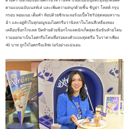
ตามแบบฉบับเนสท์เล่ และเพิ่มความสนุกด้วยชิ้น ชิบูย่า โทสต์ กรุบ
กรอบ หอมเนย เต็มคำ ท้อปด้วยซิกเนเจอร์เมเปิ้ลไซรัปสุดหอมหวาน
ฉ่ำ และอยู่ทั่วในทุกอณูของไอศกรีมวานิลลาในโคนสีเหลืองทอง
เคลือบช็อกโกแลต ปิดท้ายด้วยช็อกโกแลตนักเก็ตสุดเข้มข้นท้ายโคน
รวมออกมาเป็นไอศกรีมโคนที่อร่อยลงตัวแบบสุดตรีม ในราคาเพียง
40 บาท ถูกใจไอศกรีมเลิฟเว่อร์อย่างแน่นอน