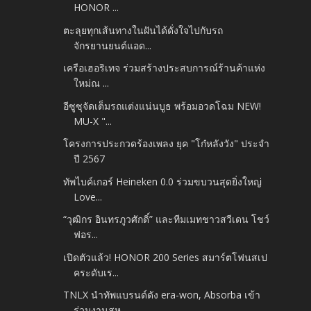
HONOR ...
ตะลุยทุกเส้นทางในฝันได้ดั่งใจไปกับรถ
จักรยานยนต์แอด...
เครือเฮอริเทจ ร่วมสร้างประสบการณ์ร้านค้าแห่ง
ใหม่ณ ...
อีซูซุจัดเต็มรถแต่งแน่นบูธ พร้อมอวดโฉม NEW!
MU-X "...
โครงการประกวดร้องเพลง ยุค "โก๋หลังวัง" ประจำ
ปี 2567
ทัพไบค์เกอร์ Heineken 0.0 ร่วมขบวนสุดยิ่งใหญ่
Love...
“วุฒิกร อินทรภูวศักดิ์” และทีมเมทชาวสวีเดน โชว์
ฟอร...
เปิดตัวแล้ว! HONOR 200 Series สมาร์ตโฟนสเป
คระดับเร...
TNLX นำทัพแบรนด์ดัง era-won, Absorba เข้า
ร่วมงานสห...