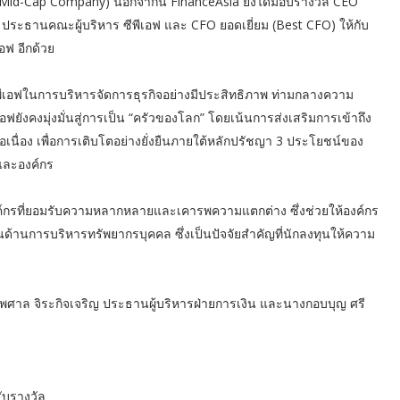
 Mid-Cap Company) นอกจากนี้ FinanceAsia ยังได้มอบรางวัล CEO
ฐ ประธานคณะผู้บริหาร ซีพีเอฟ และ CFO ยอดเยี่ยม (Best CFO) ให้กับ
อฟ อีกด้วย
ีพีเอฟในการบริหารจัดการธุรกิจอย่างมีประสิทธิภาพ ท่ามกลางความ
ยังคงมุ่งมั่นสู่การเป็น “ครัวของโลก” โดยเน้นการส่งเสริมการเข้าถึง
นื่อง เพื่อการเติบโตอย่างยั่งยืนภายใต้หลักปรัชญา 3 ประโยชน์ของ
และองค์กร
ค์กรที่ยอมรับความหลากหลายและเคารพความแตกต่าง ซึ่งช่วยให้องค์กร
ในด้านการบริหารทรัพยากรบุคคล ซึ่งเป็นปัจจัยสำคัญที่นักลงทุนให้ความ
ไพศาล จิระกิจเจริญ ประธานผู้บริหารฝ่ายการเงิน และนางกอบบุญ ศรี
ับรางวัล