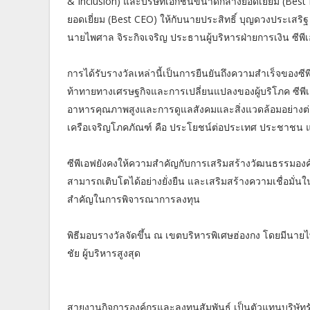
& Inclusion) และบริษัทเอกชนขนาดกลางยอดเยี่ยม (Best
ยอดเยี่ยม (Best CEO) ให้กับนายประสิทธิ์ บุญดวงประเสริ
นายไพศาล จิระกิจเจริญ ประธานผู้บริหารฝ่ายการเงิน ซีพีเ
การได้รับรางวัลเหล่านี้เป็นการยืนยันถึงความสำเร็จของซ
ท้าทายทางเศรษฐกิจและการเปลี่ยนแปลงของผู้บริโภค ซีพีเอฟ
อาหารคุณภาพสูงและการดูแลสังคมและสิ่งแวดล้อมอย่างต่อเ
เครือเจริญโภคภัณฑ์ คือ ประโยชน์ต่อประเทศ ประชาชน 
ซีพีเอฟยังคงให้ความสำคัญกับการเสริมสร้างวัฒนธรรมอง
สามารถเติบโตได้อย่างยั่งยืน และเสริมสร้างความเชื่อมั่น
สำคัญในการพิจารณาการลงทุน
พิธีมอบรางวัลจัดขึ้น ณ เขตบริหารพิเศษฮ่องกง โดยมีนาย
ชัย ผู้บริหารสูงสุด
สายงานกิจการองค์กรและลงทุนสัมพันธ์ เป็นตัวแทนบริษัทร