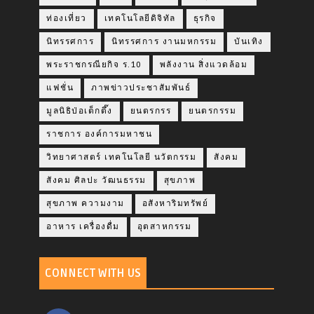
ท่องเที่ยว
เทคโนโลยีดิจิทัล
ธุรกิจ
นิทรรศการ
นิทรรศการ งานมหกรรม
บันเทิง
พระราชกรณียกิจ ร.10
พลังงาน สิ่งแวดล้อม
แฟชั่น
ภาพข่าวประชาสัมพันธ์
มูลนิธิป่อเต็กตึ๊ง
ยนตรกรร
ยนตรกรรม
ราชการ องค์การมหาชน
วิทยาศาสตร์ เทคโนโลยี นวัตกรรม
สังคม
สังคม ศิลปะ วัฒนธรรม
สุขภาพ
สุขภาพ ความงาม
อสังหาริมทรัพย์
อาหาร เครื่องดื่ม
อุตสาหกรรม
CONNECT WITH US