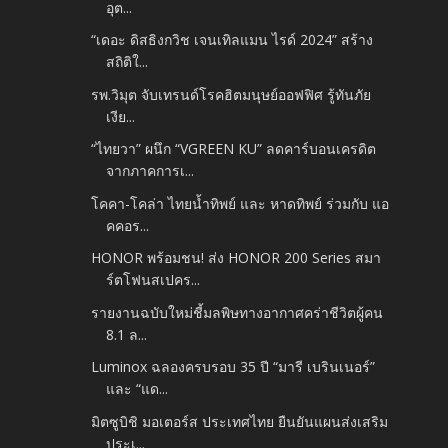
อุต...
“เดอะ ดิสธิงกวิช เจนเทิลแมน ไรด์ 2024” สร้าง
สถิติใ...
รพ.วิมุต จับเทรนด์โรคฮิตมนุษย์ออฟฟิศ รู้ทันภัย
เงีย...
“ไทยวา” ผนึก “VGREEN KU” ลดคาร์บอนเครดิต
จากภาคการเ...
โคคา-โคล่า ไทยน้ำทิพย์ และ หาดทิพย์ ร่วมกับ แอ
คคอร...
HONOR พร้อมชน! ส่ง HONOR 200 Series สมา
ร์ตโฟนสเปคร...
รายงานฉบับใหม่ชี้มลพิษทางอากาศคร่าชีวิตผู้คน
8.1 ล...
Luminox ฉลองครบรอบ 35 ปี “มารี เบรินเนอร์”
และ “แด...
มิตซูบิชิ มอเตอร์ส ประเทศไทย ยืนยันแผนส่งเสริม
ประเ...