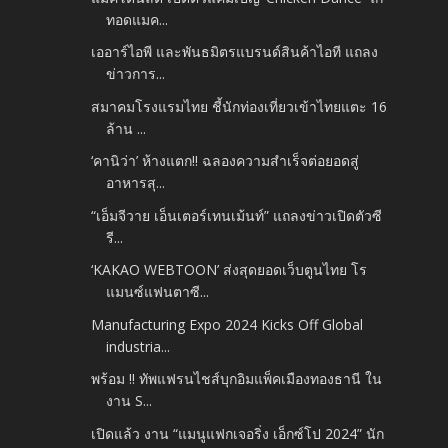
ทอดแมค...
เออาร์ไอพี และพันธมิตรแบรนด์สินค้าไอที แถลง
ข่าวการ...
สมาคมโรงแรมไทย ชี้นักท่องเที่ยวเข้าไทยแตะ 16
ล้าน ...
‘คานิว่า’ ห้างแตก!! ฉลองความสำเร็จต่อยอดสู่
อาหารสุ...
“เอ็มจีวาย เอ็นเตอร์เทนเม้นท์” แถลงข่าวเปิดตัวซี
รี...
‘KAKAO WEBTOON’ ส่งสุดยอดเว็บตูนไทย โร
แมนซ์แฟนตาซี...
Manufacturing Expo 2024 Kicks Off Global
industria...
พร้อม !! ทัพแฟรนไชส์บุกอิมแพ็คเมืองทองธานี ใน
งาน S...
เปิดแล้ว งาน “แมนูแฟกเจอริ่ง เอ็กซ์โป 2024” นัก