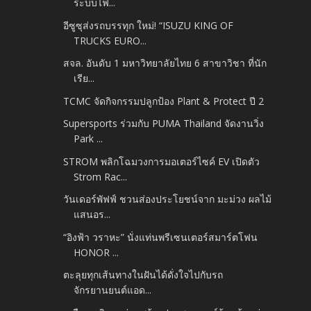
ระบบไฟ...
อีซูซุส่งรถบรรทุก ใหม่! “ISUZU KING OF
TRUCKS EURO...
สจล. อันดับ 1 มหาวิทยาลัยไทย 6 สาขาวิชา ที่นัก
เรีย...
TCMC จัดกิจกรรมปลูกป้อง Plant & Protect ปี 2
Supersports ร่วมกับ PUMA Thailand จัดงานวิ่ง
Park ...
STROM พลิกโฉมวงการมอเตอร์ไซค์ EV เปิดตัว
Strom Rac...
วันเดอร์พัฟฟ์ ชวนส่องประโยชน์จาก มะม่วง ผลไม้
แสนอร...
“อิงฟ้า วราหะ” นั่งแท่นพรีเซนเตอร์สมาร์ตโฟน
HONOR ...
ตะลุยทุกเส้นทางในฝันได้ดั่งใจไปกับรถ
จักรยานยนต์แอด...