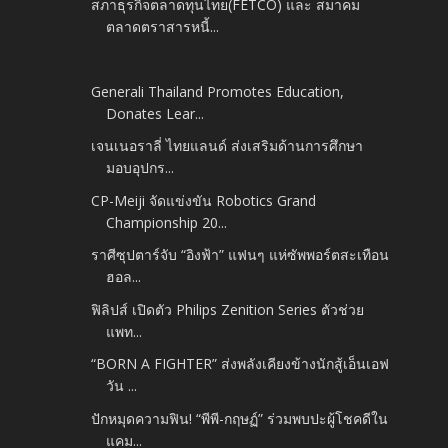
สภาธุรกิจตลาดทุนไทย(FETCO) และ สมาคม
ตลาดตราสารหนี้...
Generali Thailand Promotes Education,
Donates Lear...
เจนเนอราลี่ ไทยแลนด์ ส่งเสริมด้านการศึกษา
มอบอุปกร...
CP-Meiji จัดแข่งขัน Robotics Grand
Championship 20...
ราศีซุปตาร์จับ “อิงฟ้า” แฟนๆ แห่ซัพพอร์ตสะเทือน
ฮอล...
ฟิลิปส์ เปิดตัว Philips Zenition Series ตัวช่วย
แพท...
“BORN A FIGHTER” ส่งพลังเคียงข้างนักสู้เอ็นเอฟ
วัน ...
ปักหมุดความฟิน! “พีพี-กฤษฏ์” ร่วมพบปะผู้โชคดีใน
แคม...