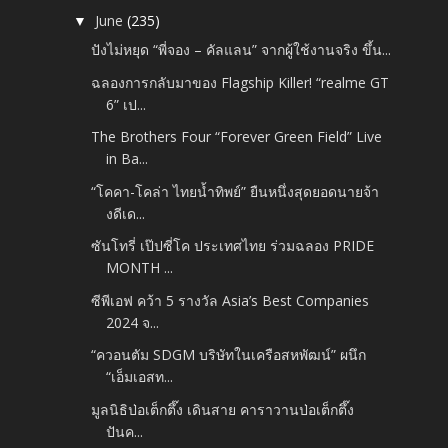
June
(235)
▼
ปังไม่หยุด “พี่จอง – คัลแลน” จากผู้ใช้งานจริง ขึ้น...
ฉลองการกลับมาของ Flagship Killer! “realme GT
6” เป...
The Brothers Four “Forever Green Field” Live
in Ba...
“โคคา-โคล่า ไทยน้ำทิพย์” ยืนหนึ่งสุดยอดนายจ้า
งดีเด...
ซันโทรี่ เป๊ปซี่โค ประเทศไทย ร่วมฉลอง PRIDE
MONTH ...
ซีพีเอฟ คว้า 5 รางวัล Asia’s Best Companies
2024 จ...
“ควอนตัม SDGM บริษัทในเครือสหพัฒน์” ผนึก
“เอ็มเอสท...
มูลนิธิป่อเต็กตึ๊ง เดินสาย คาราวานป่อเต็กตึ๊ง
ปันค...