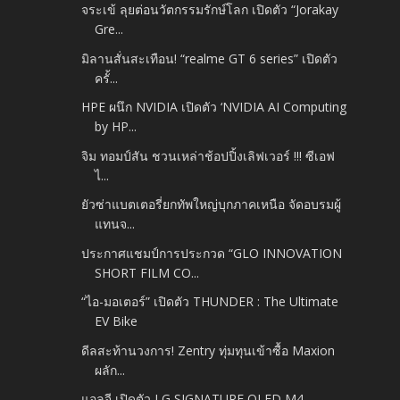
จระเข้ ลุยต่อนวัตกรรมรักษ์โลก เปิดตัว “Jorakay
Gre...
มิลานสั่นสะเทือน! “realme GT 6 series” เปิดตัว
ครั้...
HPE ผนึก NVIDIA เปิดตัว ‘NVIDIA AI Computing
by HP...
จิม ทอมป์สัน ชวนเหล่าช้อปปิ้งเลิฟเวอร์ !!! ซีเอฟ
ไ...
ยัวซ่าแบตเตอรี่ยกทัพใหญ่บุกภาคเหนือ จัดอบรมผู้
แทนจ...
ประกาศแชมป์การประกวด “GLO INNOVATION
SHORT FILM CO...
“ไอ-มอเตอร์” เปิดตัว THUNDER : The Ultimate
EV Bike
ดีลสะท้านวงการ! Zentry ทุ่มทุนเข้าซื้อ Maxion
ผลัก...
แอลจี เปิดตัว LG SIGNATURE OLED M4