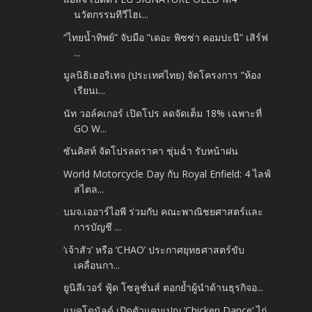
นวัตกรรมทีวีไฮเ...
“ไทยน้ำทิพย์” จับมือ “เดอะ พิซซ่า คอมปะนี” เสิร์ฟ
...
มูลนิธิเฮอริเทจ (ประเทศไทย) จัดโครงการ “ห้อง
เรียนเ...
นัท วอล์คเกอร์ เปิดโปร ลดจัดเต็ม 18% เฉพาะที่
GO W...
ซันคิสท์ จัดโปรลดราคา ชุ่มฉ่ำ รับหน้าฝน
World Motorcycle Day กับ Royal Enfield: 4 ไลฟ์
สไตล...
บมจ.เออาร์ไอพี ร่วมกับ คณะพาณิชยศาสตร์และ
การบัญชี ...
‘เจ้าสัว’ หรือ ‘CHAO’ ประกาศยุทธศาสตร์ขับ
เคลื่อนกา...
ยูนิลีเวอร์ ฟู้ด โซลูชั่นส์ ตอกย้ำผู้นำด้านธุรกิจอ...
แมคโดนัลด์ เปิดตัวแคมเปญ ‘Chicken Dance’ ไก่