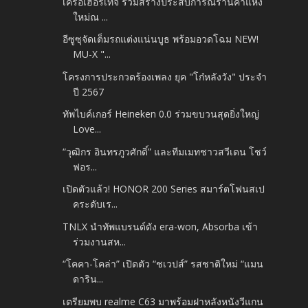
เครือเฮอริเทจ ร่วมสร้างประสบการณ์ร้านค้าแห่ง
ใหม่ณ ...
อีซูซุจัดเต็มรถแต่งแน่นบูธ พร้อมอวดโฉม NEW!
MU-X "...
โครงการประกวดร้องเพลง ยุค "โก๋หลังวัง" ประจำ
ปี 2567
ทัพไบค์เกอร์ Heineken 0.0 ร่วมขบวนสุดยิ่งใหญ่
Love...
“วุฒิกร อินทรภูวศักดิ์” และทีมเมทชาวสวีเดน โชว์
ฟอร...
เปิดตัวแล้ว! HONOR 200 Series สมาร์ตโฟนสเป
คระดับเร...
TNLX นำทัพแบรนด์ดัง era-won, Absorba เข้า
ร่วมงานสห...
“โคคา-โคล่า” เปิดตัว “ชเวปส์” รสชาติใหม่ “แมน
ดาริน...
เตรียมพบ realme C63 มาพร้อมฝาหลังหนังวีแกน