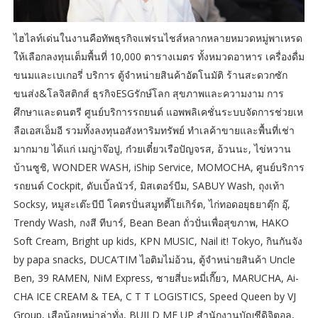
ไฮไลท์เด่นในงานคือทัพธุรกิจแฟรนไชส์หลากหลายหมวดหมู่พาเหรด
ให้เลือกลงทุนเต็มพื้นที่ 10,000 ตารางเมตร ทั้งหมวดอาหาร เครื่องดื่ม
ขนมและเบเกอรี่ บริการ ตู้จำหน่ายสินค้าอัตโนมัติ ร้านสะดวกซัก
ขนส่ง&โลจิสติกส์ ธุรกิจESGรักษ์โลก สุขภาพและความงาม การ
ศึกษาและดนตรี ศูนย์บริการรถยนต์ แอพพลิเคชั่นระบบจัดการช่วยเห
ลือเอสเอ็มอี รวมทั้งลงทุนอสังหาริมทรัพย์ ทำเลค้าขายและพื้นที่เช่า
มากมาย ได้แก่ เมญ่าจ๊อปู, ก๋วยเตี๋ยวเรือปัญจรส, อ้วนนะ, ไข่หวาน
บ้านซูชิ, WONDER WASH, iShip Service, MOMOCHA, ศูนย์บริการ
รถยนต์ Cockpit, ดับเบิ้ลนัวร์, มิสเตอร์บีม, SABUY Wash, ถุงเท้า
Socksy, หมูสะเต๊ะบีบี โคตรปั่นสมูทตี้โยเกิร์ต, ไก่ทอดอยุธยาตุ๊ก อุ๊,
Trendy Wash, กงสี ทีบาร์, Bean Bean ถั่วปั่นเพื่อสุขภาพ, HAKO
Soft Cream, Bright up kids, KPN MUSIC, Nail it! Tokyo, กินกันจัง
by papa snacks, DUCA’TIM ไอติมไม่อ้วน, ตู้จำหน่ายสินค้า Uncle
Ben, 39 RAMEN, NiM Express, ชายสี่บะหมี่เกี๊ยว, MARUCHA, Ai-
CHA ICE CREAM & TEA, C T T LOGISTICS, Speed Queen by VJ
Group, เสือน้อยหม่าล่าทั่ง, BUILD ME UP สำนักงานบัญชีดิจิตอล,