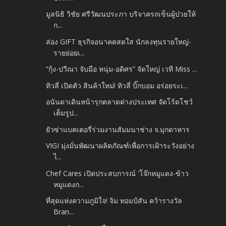
มูลนิธิ วิชัย ศรีวัฒนประภา บริจาครถเข็นผู้ป่วยให้
ก...
ส่อง GIFT ธุรกิจอนาคตสดใส นักลงทุนรายใหญ่-
รายย่อยเ...
“กุ้ง-ปวีณา จับมือ หนุ่ม-อดิศร” จัดใหญ่ เวที Miss ...
ทิวลี่ เปิดตัว สินค้าใหม่! ทิวลี่ บิ๊กบอม อร่อยระเ...
อนันดาเดินหน้ารุกตลาดต่างประเทศ จัดโร้ดโชว์
เต็มรูป...
ยัวซ่าแบตเตอรี่ร่วมงานสัมมนาช่าง จ.มุกดาหาร
VIGI มุ่งมั่นพัฒนาผลิตภัณฑ์เพื่อการเฝ้าระวังอย่าง
ไ...
Chef Cares เปิดประสบการณ์ 'โจ๊กหมูแดง-ข้าว
หมูแดงก...
ที่สุดแห่งความภูมิใจ! จิม ทอมป์สัน คว้ารางวัล
Bran...