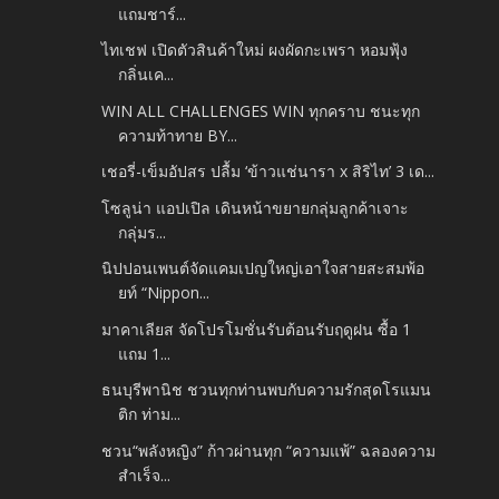
แถมชาร์...
ไทเชฟ เปิดตัวสินค้าใหม่ ผงผัดกะเพรา หอมฟุ้ง
กลิ่นเค...
WIN ALL CHALLENGES WIN ทุกคราบ ชนะทุก
ความท้าทาย BY...
เชอรี่-เข็มอัปสร ปลื้ม ‘ข้าวแช่นารา x สิริไท’ 3 เด...
โซลูน่า แอปเปิล เดินหน้าขยายกลุ่มลูกค้าเจาะ
กลุ่มร...
นิปปอนเพนต์จัดแคมเปญใหญ่เอาใจสายสะสมพ้อ
ยท์ “Nippon...
มาคาเลียส จัดโปรโมชั่นรับต้อนรับฤดูฝน ซื้อ 1
แถม 1...
ธนบุรีพานิช ชวนทุกท่านพบกับความรักสุดโรแมน
ติก ท่าม...
ชวน“พลังหญิง” ก้าวผ่านทุก “ความแพ้” ฉลองความ
สำเร็จ...