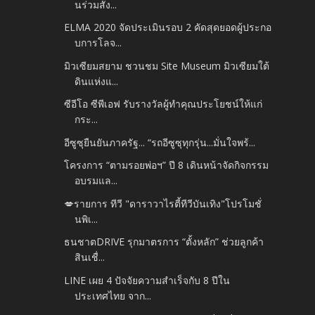
นร่วมสัง...
ELMA 2020 จัดประเมินรอบ 2 คัดสุดยอดผู้ประกอ
บการโลจ...
มิวเซียมสยาม ชวนชม Site Museum มิวเซียมใต้
ดินแห่งแ...
ซีอีโอ ซีพีเอฟ รับรางวัลผู้ทำคุณประโยชน์ให้แก่
กระ...
อีซูซุยืนยันภาครัฐ... “รถอีซูซุทุกรุ่น...มั่นใจพร้...
โครงการ “ตามรอยพ่อฯ” ปี 8 เดินหน้าจัดกิจกรรม
อบรมแล...
💋รายการ ทีวี "ดาราวาไรตี้ทีวีบันเทิง"โปรโมชั่
นพิเ...
ธนชาตDRIVE รุกมาตรการ “ตั้งหลัก” ช่วยลูกค้า
สินเชื่...
LINE เผย 4 ปัจจัยความสำเร็จกับ 8 ปีใน
ประเทศไทย จาก...