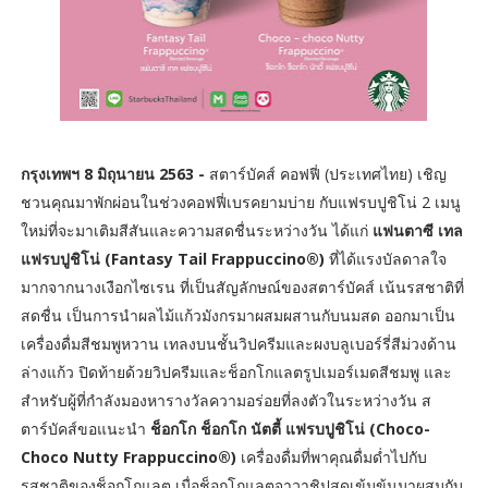
กรุงเทพฯ 8 มิถุนายน 2563 -
สตาร์บัคส์ คอฟฟี่ (ประเทศไทย) เชิญ
ชวนคุณมาพักผ่อนในช่วงคอฟฟี่เบรคยามบ่าย กับแฟรบปูชิโน่ 2 เมนู
ใหม่ที่จะมาเติมสีสันและความสดชื่นระหว่างวัน ได้แก่
แฟนตาซี เทล
แฟรบปูชิโน่ (Fantasy Tail Frappuccino®)
ที่ได้แรงบัลดาลใจ
มากจากนางเงือกไซเรน ที่เป็นสัญลักษณ์ของสตาร์บัคส์ เน้นรสชาติที่
สดชื่น เป็นการนำผลไม้แก้วมังกรมาผสมผสานกับนมสด ออกมาเป็น
เครื่องดื่มสีชมพูหวาน เทลงบนชั้นวิปครีมและผงบลูเบอร์รี่สีม่วงด้าน
ล่างแก้ว ปิดท้ายด้วยวิปครีมและช็อกโกแลตรูปเมอร์เมดสีชมพู และ
สำหรับผู้ที่กำลังมองหารางวัลความอร่อยที่ลงตัวในระหว่างวัน ส
ตาร์บัคส์ขอแนะนำ
ช็อกโก ช็อกโก นัตตี้ แฟรบปูชิโน่ (Choco-
Choco Nutty Frappuccino®)
เครื่องดื่มที่พาคุณดื่มด่ำไปกับ
รสชาติของช็อกโกแลต เมื่อช็อกโกแลตจาวาชิปสุดเข้มข้นมาผสมกับ