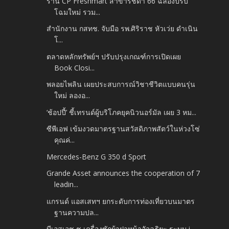
ร้าน CP Freshmart สาขารัชดา 66 ฉลองปรับ
โฉมใหม่ รวม...
สํานักงาน กสทช. จับมือ รพ.ศิริราช หัวเว่ย ดําเนิน
โ...
ตลาดหลักทรัพย์ฯ ปรับปรุงเกณฑ์การเปิดเผย
Book Closi...
พลอยไพลิน เผยประสบการณ์วิชาชีวิตแบบคนรุ่น
ใหม่ ลองอ...
‘ช้อปปี้’ ชี้เทรนด์ผู้บริโภคยุคนิวนอร์มัล เผย 3 หม...
ซีพีเอฟ เข้มงวดมาตรฐานสวัสดิภาพสัตว์ในห่วงโซ่
คุณค่...
Mercedes-Benz G 350 d Sport
Grande Asset announces the cooperation of 7
leadin...
แกรนด์ แอสเสทฯ ยกระดับการท่องเที่ยวบนมาตร
ฐานความปล...
บีเอสเอช ชู เครื่องซักผ้าฝาหน้าอัจฉริยะ ระบบ i-