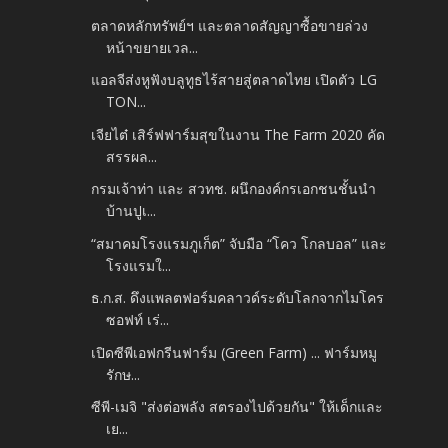
ตลาดหลักทรัพย์ฯ และตลาดสัญญาซื้อขายล่วง
หน้าขยายเวล...
แอลจีส่งหูฟังบลูทูธไร้สายสู่ตลาดไทย เปิดตัว LG
TON...
เจียไต๋ เสิร์ฟฟาร์มสุขในงาน The Farm 2020 คัด
สรรผล...
กรมเจ้าท่า และ สวทช. ผนึกองค์กรเอกชนชั้นนำ
บ้านปูเ...
“สมาคมโรงแรมภูเก็ต” จับมือ “โคว โกลบอล” และ
โรงแรมใ...
ธ.ก.ส. ดึงแพลตฟอร์มคลาวด์ระดับโลกจากไมโคร
ซอฟท์ เร่...
เปิดซีพีเอฟกรีนฟาร์ม (Green Farm) ... ฟาร์มหมู
รักษ...
ซีพี-เมจิ "ส่งต่อพลัง สตรองไปด้วยกัน" ให้เด็กและ
เย...