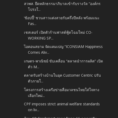
สวพส. ยึดหลักธรรมาภิบาลเข้ารับรางวัล “องค์กร
โปร่งใ...
‘ช้อปปี้’ ชวนสาวแต่งสวยรับครึ่งปีหลัง พร้อมแนะ
Fas...
เชสเตอร์ เปิดตัวร้านฟาสต์ฟู้ดโฉมใหม่ CO-
WORKING SP...
ไอคอนสยาม จัดแคมเปญ “ICONSIAM Happiness
Comes Aliv...
เกษตร-พาณิชย์ ขับเคลื่อน “ตลาดนำการผลิต” เปิด
ตัว M...
ตลาดรับสร้างบ้านในยุค Customer Centric ปรับ
ตัวภายใ...
โครงการสร้างเครือข่ายสื่อมวลชนไทยใส่ใจทาง
เลือกใหม่...
CPF imposes strict animal welfare standards
on liv...