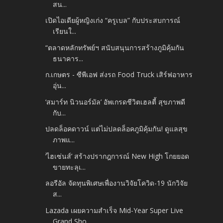
สน...
เปิดไอเดียผู้หญิงเก่ง “ครูเบล” กับประสบการณ์
เรียนใ...
“ตลาดหลักทรัพย์ฯ สนับสนุนการสร้างภูมิคุ้มกัน
ธนาคาร...
ก.เกษตร - ซีพีเอฟ ส่งรถ Food Truck เสิร์ฟอาหาร
อุ่น...
‘สมาร์ท นิวนอร์มัล’ อัพเกรดชีวิตเฮลตี้ สุขภาพดี
กับ...
ปลดล็อคดาวน์ แต่ไม่ปลดล็อคภูมิคุ้มกัน! ดูแลสุข
ภาพแ...
‘ไฮเซ่นส์’ สร้างปรากฎการณ์ New High โกยยอด
ขายทะลุเ...
ลอรีอัล จัดทุนพิเศษเพื่องานวิจัยโควิด-19 นักวิจัย
ส...
Lazada เผยความสำเร็จ Mid-Year Super Live
Grand Sho...