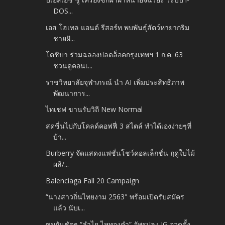
DOS...
เอส โฮเทล แอนด์ รีสอร์ท พบพันธุ์สัตว์หายากริม
ชายฝั...
โตชิบา ร่วมฉลองปลดล็อคกรุงเทพฯ 1 ก.ค. 63
ชวนดูคอนเ...
ราชวิทยาลัยจุฬาภรณ์ นำ AI เพิ่มประสิทธิภาพ
พัฒนาการ...
ไทเชฟ ขานรับวิถี New Normal
สดชื่นไปกับโคลด์คอฟฟี่ 3 สไตล์ ทำได้เองง่ายๆที่
บ้า...
Burberry จัดแสดงแฟชั่นโชว์คอลเล็กชั่น ฤดูใบไม้
ผลิ/...
Balenciaga Fall 20 Campaign
“นางสาวถิ่นไทยงาม 2563" พร้อมเปิดรับสมัคร
แล้ว นับเ...
ซูมกันชัดๆ “ลำไย ไหทองคำ” อัพรูปลง IG อวดดั้ง