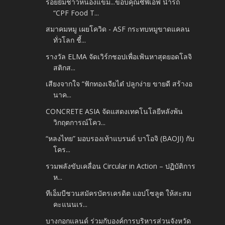
รอยยิ้มชาวหนองแขม...ขอบคุณซีพีเอฟ นำรถ
“CPF Food T...
สมาคมหมู เผยโควิด - ASF กระทบหมูขาดแคลน
ทั่วโลก ชี้...
รางวัล ELMA จัดเวิร์กชอปเพื่อเฟ้นหาสุดยอดโลจิ
สติกส...
เสียงจากใจ “ฟักทองเจียไต๋ ปลูกง่าย ขายดี สร้างอ
นาค...
CONCRETE ASIA จัดแสดงเทคโนโลยีหลังพ้น
วิกฤตการณ์โคว...
“หลงไทย” มอบรองเท้าแบรนด์ บาโอจิ (BAOJI) กับ
โคร...
รวมพลังขับเคลื่อน Circular in Action – ปฏิบัติการ
ห...
ทีเอ็มบีชวนสมัครบัตรเครดิต แอปโซลูต ให้สะสม
คะแนนเร...
บางกอกแลนด์ ร่วมกับองค์การบริหารส่วนจังหวัด