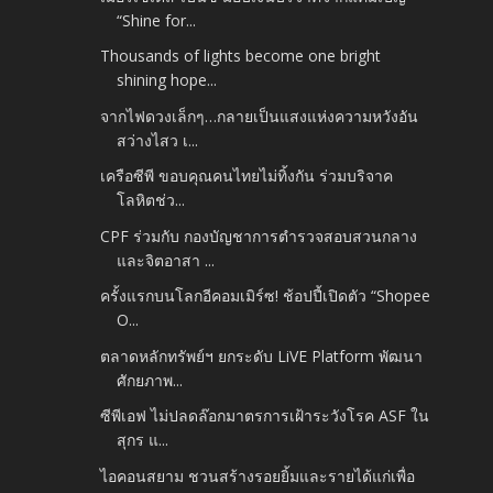
“Shine for...
Thousands of lights become one bright
shining hope...
จากไฟดวงเล็กๆ…กลายเป็นแสงแห่งความหวังอัน
สว่างไสว เ...
เครือซีพี ขอบคุณคนไทยไม่ทิ้งกัน ร่วมบริจาค
โลหิตช่ว...
CPF ร่วมกับ กองบัญชาการตำรวจสอบสวนกลาง
และจิตอาสา ...
ครั้งแรกบนโลกอีคอมเมิร์ซ! ช้อปปี้เปิดตัว “Shopee
O...
ตลาดหลักทรัพย์ฯ ยกระดับ LiVE Platform พัฒนา
ศักยภาพ...
ซีพีเอฟ ไม่ปลดล๊อกมาตรการเฝ้าระวังโรค ASF ใน
สุกร แ...
ไอคอนสยาม ชวนสร้างรอยยิ้มและรายได้แก่เพื่อ