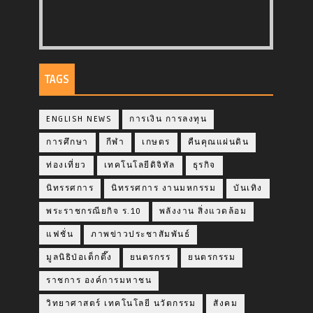
TAGS
ENGLISH NEWS
การเงิน การลงทุน
การศึกษา
กีฬา
เกษตร
คืนคุณแผ่นดิน
ท่องเที่ยว
เทคโนโลยีดิจิทัล
ธุรกิจ
นิทรรศการ
นิทรรศการ งานมหกรรม
บันเทิง
พระราชกรณียกิจ ร.10
พลังงาน สิ่งแวดล้อม
แฟชั่น
ภาพข่าวประชาสัมพันธ์
มูลนิธิป่อเต็กตึ๊ง
ยนตรกรร
ยนตรกรรม
ราชการ องค์การมหาชน
วิทยาศาสตร์ เทคโนโลยี นวัตกรรม
สังคม