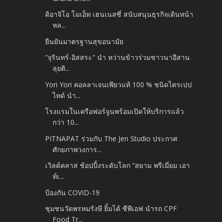
ดิอาจิโอ โมเอ็ท เฮนเนสซี่ สนับสนุนธุรกิจเดินหน้า
หล...
ยืนยันมาตรฐานสุขอนามัย
“จุรินทร์-อิสสระ" นำ หว่านข้าวร่วมชาวนาอีสาน
ลุยติ...
Yori Yori คอลลาเจนเพียวแท้ 100 % ชนิดไตรเปป
ไทด์ นำ...
โรงแรมในเครือฟอร์จูนพร้อมเปิดให้บริการแล้ว
กว่า 10...
PITNAPAT ร่วมกับ The Jen Studio ประกาศ
ศักยภาพวงการ...
เวิลด์คลาส ช้อปปิ้งระดับโลก “สยาม พรีเมี่ยม เอา
ท์เ...
ป้องกัน COVID-19
ชุมชนวัดพรหมรังษี ยิ้มได้ ซีพีเอฟ นำรถ CPF
Food Tr...