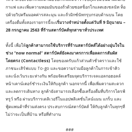
กาแฟ และเพิ่มความหอมมันของถั่วด้วยซอสช็อกโกแลตเฮเซลนัท ท็อ
ปด้วยวิปครีมมอคค่ารสละมุน และถั่วมิกซ์นัทกรุบกรอบด้านบน โดย
เครื่องดื่มทั้งสองรายการนี้จะ
เริ่มวางจำหน่ายตั้งแต่วันที่ 9 มิถุนายน –
28 กรกฎาคม 2563 ที่ร้านสตาร์บัคส์ทุกสาขาทั่วประเทศ
ทั้งนี้ เพื่อให้
ลูกค้าสามารถใช้บริการที่ร้านสตาร์บัคส์ได้อย่างอุ่นใจใน
ช่วง “now normal”
สตาร์บัคส์ยังคงมาตรการเพื่อลดการสัมผัส
โดยตรง (Contactless)
โดยของดรับแก้วส่วนตัวชั่วคราวและใช้
ภาชนะเสิร์ฟแบบ To-go และขอความร่วมมือลูกค้าในการเข้าคิว
และนั่งเว้นระยะห่างกัน พร้อมจัดเตรียมจุดบริการเจลแอลกอฮอลล์
หน้าเคาน์เตอร์ชำระเงินให้กับลูกค้า นอกจากนี้ เพื่อเพิ่มความสะดวก
และลดการเดินทาง ลูกค้ายังสามารถเลือกซื้อเครื่องดื่มที่บริการไดรฟ์
ทรูว์ หรือ ผ่านบริการเดลิเวอรี่ในแอปพลิเคชั่นไลน์แมน แกร็บ และ
ฟู้ดแพนด้าที่ร่วมส่งตรง ประสบการณ์สตาร์บัคส์ ให้กับลูกค้าในทุกๆที่
ไม่ว่าจะเป็นที่บ้าน หรือที่ทำงาน
###