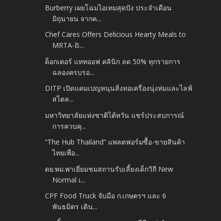
Burberry เผยโฉมไอเทมสุดปัง ประจำเดือน
มิถุนายน จากค...
Chef Cares Offers Delicious Hearty Meals to
MRTA-B...
ด็อกเตอร์ แททออฟ คลินิก ลด 50% ทุกรายการ
ฉลองครบรอ...
DITP เปิดแคมเปญหนุนสิ่งทอเครื่องนุ่งห่มและไลฟ์
สไตล...
มหาวิทยาลัยแห่งชาติไต้หวัน แชร์ประสบการณ์
การควบคุ...
“The Hub Thailand” แพลตฟอร์มซื้อ-ขายสินค้า
ไทยเพื่อ...
ดย.พม.พาเยี่ยมชมสถานรับเลี้ยงเด็กวิถี New
Normal เ...
CPF Food Truck จับมือ ก.เกษตรฯ และ 6
พันธมิตร เดิน...