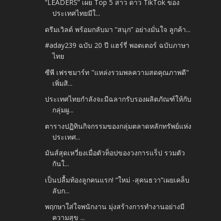
“LEADERS” เผย Top 5 สาว ดาว TikTok ของ
ประเทศไทยมีใ...
ดรีมเวิลด์ พร้อมกลับมา “สนุก” อย่างมั่นใจ ลูกค้า...
#aday239 ฉบับ 20 ปี แฮร์รี่ พอตเตอร์ ฉบับภาษา
ไทย
ซีพี เฟรชมาร์ท "แหล่งรวมพลความสดคุณภาพดี"
เพิ่มสิ...
ประเทศไทยกำลังจะมีฉลากรับรองผลิตภัณฑ์ให้กับ
กลุ่มผู...
ตารางปฏิทินกิจกรรมของกลุ่มตลาดหลักทรัพย์แห่ง
ประเทศ...
มันส์สุดเหวี่ยงเมื่อตัวท็อปของวงการแร็ป รวมตัว
กันใ...
เป็นปลื้มท้องลูกคนแรก! “ใหม่ -สุคนธวา”เผยเคล็บ
ลับก...
พฤกษาใส่ใจพนักงาน มุ่งสร้างการทำงานอย่างมี
ความสุข ...