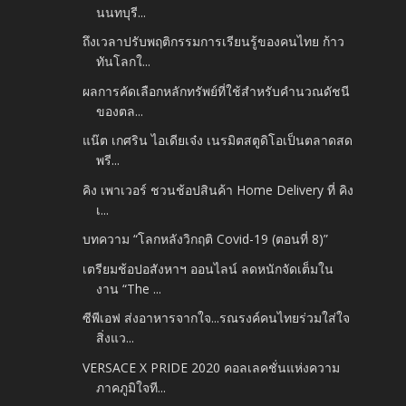
นนทบุรี...
ถึงเวลาปรับพฤติกรรมการเรียนรู้ของคนไทย ก้าว
ทันโลกใ...
ผลการคัดเลือกหลักทรัพย์ที่ใช้สำหรับคำนวณดัชนี
ของตล...
แน๊ต เกศริน ไอเดียเจ๋ง เนรมิตสตูดิโอเป็นตลาดสด
พรี...
คิง เพาเวอร์ ชวนช้อปสินค้า Home Delivery ที่ คิง
เ...
บทความ “โลกหลังวิกฤติ Covid-19 (ตอนที่ 8)”
เตรียมช้อปอสังหาฯ ออนไลน์ ลดหนักจัดเต็มใน
งาน “The ...
ซีพีเอฟ ส่งอาหารจากใจ...รณรงค์คนไทยร่วมใส่ใจ
สิ่งแว...
VERSACE X PRIDE 2020 คอลเลคชั่นแห่งความ
ภาคภูมิใจที...