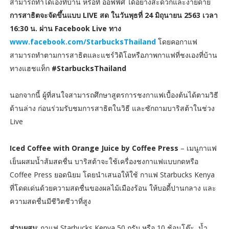
สามารถทำได้เองที่บ้าน หรือที่ ออฟฟิศ ได้อย่างสะดวกและง่ายดาย
การสาธิตจะจัดขึ้นแบบ LIVE สด ในวันพุธที่ 24 มิถุนายน 2563 เวลา
16:30 น. ผ่าน Facebook Live ทาง
www.facebook.com/StarbucksThailand
โดยคอกาแฟ
สามารถทำตามการสาธิตและแชร์วิดิโอหรือภาพกาแฟที่ชงเองที่บ้าน
ทางแฮชแท็ก
#StarbucksThailand
นอกจากนี้ ผู้ที่สนใจสามารถศึกษาสูตรการชงกาแฟเบื้องต้นได้ตามวิธี
ด้านล่าง ก่อนร่วมรับชมการสาธิตในวิธี และซักถามบาริสต้าในช่วง
Live
Iced Coffee with Orange Juice by Coffee Press
– เมนูกาแฟ
เย็นผสมน้ำส้มสดชื่น บาริสต้าจะใช้เครื่องชงกาแฟแบบกดหรือ
Coffee Press ยอดนิยม โดยนำเสนอให้ใช้ กาแฟ Starbucks Kenya
ที่โดดเด่นด้วยความสดชื่นของผลไม้เมืองร้อน ให้บอดี้ปานกลาง และ
ความสดชื่นมีชีวิตชีวาที่สูง
ส่วนผสม
: กาแฟ Starbucks Kenya 50 กรัม หรือ 10 ช้อนโต๊ะ, น้ำ