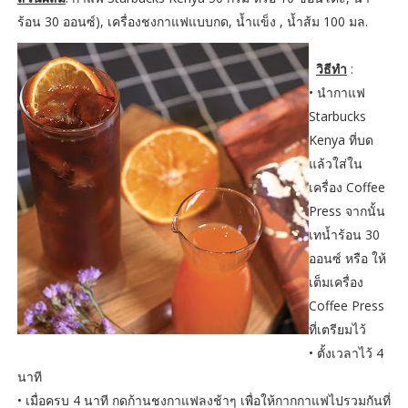
ร้อน 30 ออนซ์), เครื่องชงกาแฟแบบกด, น้ำแข็ง , น้ำส้ม 100 มล.
วิธีทำ
:
•
นำกาแฟ
Starbucks
Kenya ที่บด
แล้วใส่ใน
เครื่อง Coffee
Press จากนั้น
เทน้ำร้อน 30
ออนซ์ หรือ ให้
เต็มเครื่อง
Coffee Press
ที่เตรียมไว้
•
ตั้งเวลาไว้ 4
นาที
•
เมื่อครบ 4 นาที กดก้านชงกาแฟลงช้าๆ เพื่อให้กากกาแฟไปรวมกันที่