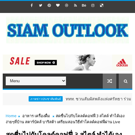
ททท. ชวนสัมผัสพลังแห่งศรัทธา ร่วมงาน "ห่มผ้าหลวง
ภาพข่าวประชาสัมพันธ์
Home
อาหาร เครื่องดื่ม
สดชื่นไปกับโคลด์คอฟฟี่ 3 สไตล์ ทำได้เอง
ง่ายๆที่บ้าน สตาร์บัคส์ บาริสต้า เตรียมสอนวิธีทำโคลด์คอฟฟี่ผ่าน Live