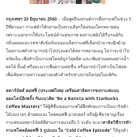
กรุงเทพฯ 23 มิถุนายน 2563
– เมื่อพูดถึงเทรนด์การดื่มกาแฟในช่วง 5
ปีที่ผ่านมา กาแฟดำได้กลายเป็นทางเลือกใหม่ของใครหลายคน
เพราะนอกจากให้ประโยชน์ด้านสุขภาพ คอกาแฟยังได้รื่นรมย์กับ
กลิ่นหอมและรสชาติเข้มข้นของเมล็ดกาแฟที่เลือกนำมาชงอีกด้วย
โดยกาแฟดำสามารถนำไปปรุงแต่งได้หลากหลายเมนู ไม่ว่าจะนำไป
สกัดเย็น เพื่อทำเป็นกาแฟโคลด์บูรว์สุดฮิต และเพิ่มส่วนผสมอย่างน้ำ
ผลไม้ มิ้นต์ หรือมะนาวเพื่อความสดชื่น หรืออาจนำไปทำเป็นโฟลต
เพื่อเติมความหวานอย่างลงตัวสำหรับช่วงบ่ายก็อร่อยไม่แพ้กัน
สตาร์บัคส์ คอฟฟี่ (ประเทศไทย) เตรียมสาธิตการชงกาแฟแบบ
ออนไลน์อีกครั้ง กับแนวคิด “Be a Barista with Starbucks
Coffee Masters”
ให้ผู้ที่ชื่นชอบกาแฟได้ฝึกทักษะการเป็นบาริสต้า
ได้เองง่ายๆ ด้วยตนเอง โดยคอฟฟี่ มาสเตอร์ หรือผู้เชี่ยวชาญเรื่อง
กาแฟของสตาร์บัคส์ที่ผ่านการอบรมถึง 5 ระดับ จะมา
สาธิตวิธีการทำ
กาแฟโคลด์คอฟฟี่ 3 รูปแบบ ใน “Cold Coffee Episode”
ให้ลูกค้า