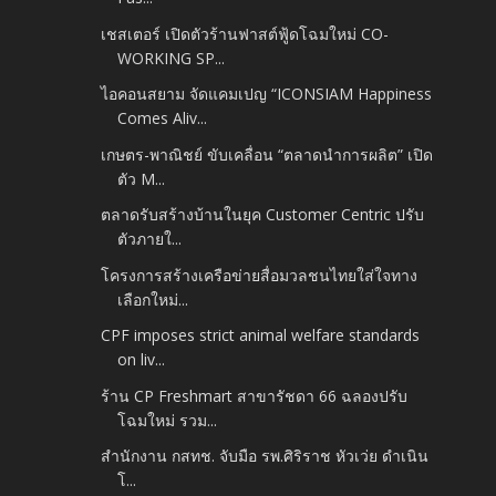
เชสเตอร์ เปิดตัวร้านฟาสต์ฟู้ดโฉมใหม่ CO-
WORKING SP...
ไอคอนสยาม จัดแคมเปญ “ICONSIAM Happiness
Comes Aliv...
เกษตร-พาณิชย์ ขับเคลื่อน “ตลาดนำการผลิต” เปิด
ตัว M...
ตลาดรับสร้างบ้านในยุค Customer Centric ปรับ
ตัวภายใ...
โครงการสร้างเครือข่ายสื่อมวลชนไทยใส่ใจทาง
เลือกใหม่...
CPF imposes strict animal welfare standards
on liv...
ร้าน CP Freshmart สาขารัชดา 66 ฉลองปรับ
โฉมใหม่ รวม...
สํานักงาน กสทช. จับมือ รพ.ศิริราช หัวเว่ย ดําเนิน
โ...