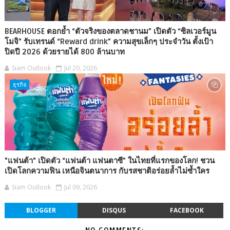
BEARHOUSE ตอกย้ำ “ตัวจริงของตลาดชานม” เปิดตัว “ซิลเวอร์มูน
โมจิ” รับเทรนด์ “Reward drink” ความสุขเล็กๆ ประจำวัน ตั้งเป้า
ปิดปี 2026 ด้วยรายได้ 800 ล้านบาท
Siam Outlook
Jul 20, 2026
ธุรกิจ
"แฟนต้า" เปิดตัว “แฟนต้า แฟนตาซี” ในไทยที่แรกของโลก! ชวน
เปิดโลกความฟิน เหนือจินตนาการ กับรสชาติอร่อยล้ำไม่ซ้ำใคร
Siam Outlook
Jul 09, 2026
BLOGGER
DISQUS
FACEBOOK