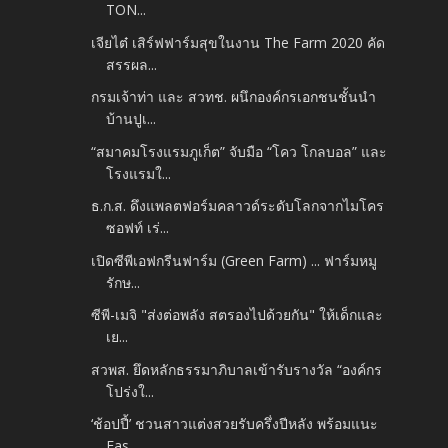
TON...
เจียไต๋ เสิร์ฟฟาร์มสุขในงาน The Farm 2020 คัด
สรรผล...
กรมเจ้าท่า และ สวทช. ผนึกองค์กรเอกชนชั้นนำ
บ้านปูเ...
“สมาคมโรงแรมภูเก็ต” จับมือ “โคว โกลบอล” และ
โรงแรมใ...
ธ.ก.ส. ดึงแพลตฟอร์มคลาวด์ระดับโลกจากไมโคร
ซอฟท์ เร่...
เปิดซีพีเอฟกรีนฟาร์ม (Green Farm) ... ฟาร์มหมู
รักษ...
ซีพี-เมจิ "ส่งต่อพลัง สตรองไปด้วยกัน" ให้เด็กและ
เย...
สวพส. ยึดหลักธรรมาภิบาลเข้ารับรางวัล “องค์กร
โปร่งใ...
‘ช้อปปี้’ ชวนสาวแต่งสวยรับครึ่งปีหลัง พร้อมแนะ
Fas...