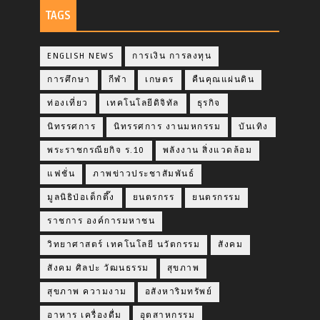
TAGS
ENGLISH NEWS
การเงิน การลงทุน
การศึกษา
กีฬา
เกษตร
คืนคุณแผ่นดิน
ท่องเที่ยว
เทคโนโลยีดิจิทัล
ธุรกิจ
นิทรรศการ
นิทรรศการ งานมหกรรม
บันเทิง
พระราชกรณียกิจ ร.10
พลังงาน สิ่งแวดล้อม
แฟชั่น
ภาพข่าวประชาสัมพันธ์
มูลนิธิป่อเต็กตึ๊ง
ยนตรกรร
ยนตรกรรม
ราชการ องค์การมหาชน
วิทยาศาสตร์ เทคโนโลยี นวัตกรรม
สังคม
สังคม ศิลปะ วัฒนธรรม
สุขภาพ
สุขภาพ ความงาม
อสังหาริมทรัพย์
อาหาร เครื่องดื่ม
อุตสาหกรรม