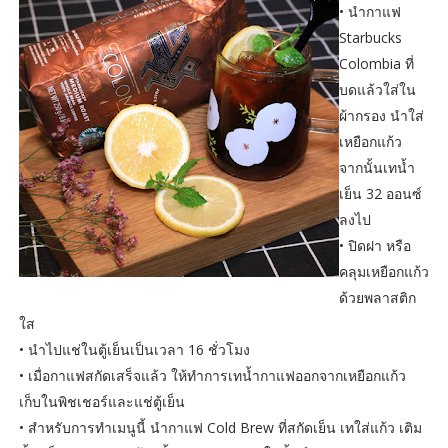
•
นำกาแฟ
Starbucks
Colombia ที่
บดแล้วใส่ใน
ผ้ากรอง นำใส่
เหยือกแก้ว
จากนั้นเทน้ำ
เย็น 32 ออนซ์
ลงไป
•
ปิดฝา หรือ
คลุมเหยือกแก้ว
ด้วยพลาสติก
ใส
•
นำไปแช่ในตู้เย็นเป็นเวลา 16 ชั่วโมง
•
เมื่อกาแฟสกัดเสร็จแล้ว ให้ทำการเทน้ำกาแฟออกจากเหยือกแก้ว
เก็บในพิชเชอร์และแช่ตู้เย็น
•
สำหรับการทำเมนูนี้ นำกาแฟ Cold Brew ที่สกัดเย็น เทใส่แก้ว เติม