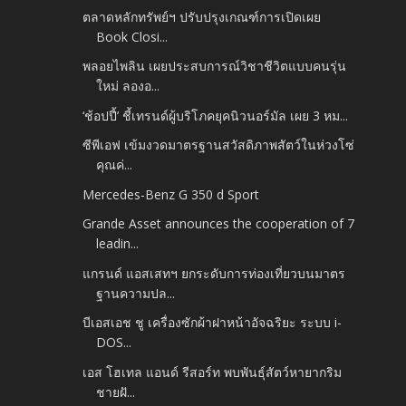
ตลาดหลักทรัพย์ฯ ปรับปรุงเกณฑ์การเปิดเผย
Book Closi...
พลอยไพลิน เผยประสบการณ์วิชาชีวิตแบบคนรุ่น
ใหม่ ลองอ...
‘ช้อปปี้’ ชี้เทรนด์ผู้บริโภคยุคนิวนอร์มัล เผย 3 หม...
ซีพีเอฟ เข้มงวดมาตรฐานสวัสดิภาพสัตว์ในห่วงโซ่
คุณค่...
Mercedes-Benz G 350 d Sport
Grande Asset announces the cooperation of 7
leadin...
แกรนด์ แอสเสทฯ ยกระดับการท่องเที่ยวบนมาตร
ฐานความปล...
บีเอสเอช ชู เครื่องซักผ้าฝาหน้าอัจฉริยะ ระบบ i-
DOS...
เอส โฮเทล แอนด์ รีสอร์ท พบพันธุ์สัตว์หายากริม
ชายฝั...