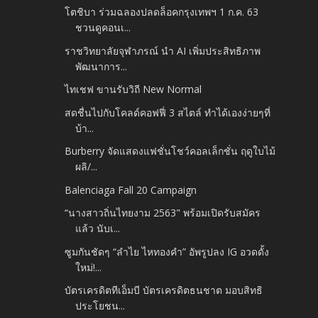
โตชิบา ร่วมฉลองปลดล็อคกรุงเทพฯ 1 ก.ค. 63
ชวนดูคอนเ...
ราชวิทยาลัยจุฬาภรณ์ นำ AI เพิ่มประสิทธิภาพ
พัฒนาการ...
ไทเชฟ ขานรับวิถี New Normal
สดชื่นไปกับโคลด์คอฟฟี่ 3 สไตล์ ทำได้เองง่ายๆที่
บ้า...
Burberry จัดแสดงแฟชั่นโชว์คอลเล็กชั่น ฤดูใบไม้
ผลิ/...
Balenciaga Fall 20 Campaign
“นางสาวถิ่นไทยงาม 2563" พร้อมเปิดรับสมัคร
แล้ว นับเ...
ซูมกันชัดๆ “ลำไย ไหทองคำ” อัพรูปลง IG อวดดั้ง
ใหม่!...
บัตรเครดิตทีเอ็มบี บัตรเครดิตธนชาต มอบสิทธิ
ประโยชน...