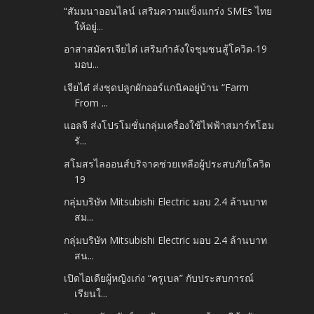
“สัมมนาออนไลน์ เสริมความแข็งแกร่ง SMEs ไทย
ให้อยู่...
อาสาสมัครเจียไต๋ เสริมกำลังใจชุมชนสู้โควิด-19
มอบ...
เจียไต๋ ส่งชุดปลูกผักออร์แกนิคอยู่บ้าน “Farm
From ...
แอลจี ส่งโปรโมชั่นกลุ่มเครื่องใช้ไฟฟ้าสมาร์ทโฮม
รั...
สโมสรไลออนส์บริจาคช่วยเหลือผู้ประสบภัยโควิด
19
กลุ่มบริษัท Mitsubishi Electric มอบ 2.4 ล้านบาท
สม...
กลุ่มบริษัท Mitsubishi Electric มอบ 2.4 ล้านบาท
สน...
เปิดไอเดียผู้หญิงเก่ง “ครูเบล” กับประสบการณ์
เรียนใ...