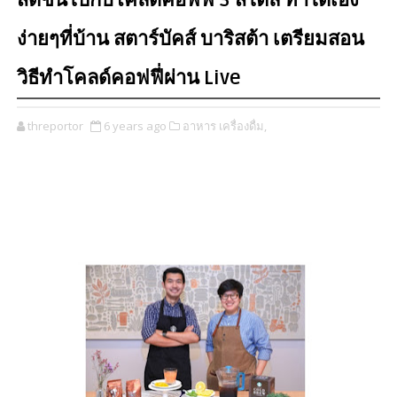
สดชื่นไปกับโคลด์คอฟฟี่ 3 สไตล์ ทำได้เอง
ง่ายๆที่บ้าน สตาร์บัคส์ บาริสต้า เตรียมสอน
วิธีทำโคลด์คอฟฟี่ผ่าน Live
threportor
6 years ago
อาหาร เครื่องดื่ม,