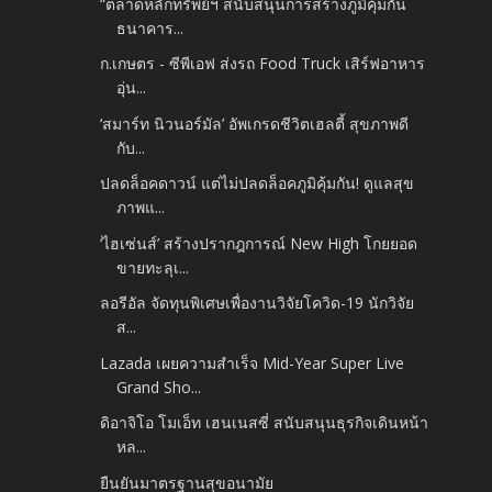
“ตลาดหลักทรัพย์ฯ สนับสนุนการสร้างภูมิคุ้มกัน
ธนาคาร...
ก.เกษตร - ซีพีเอฟ ส่งรถ Food Truck เสิร์ฟอาหาร
อุ่น...
‘สมาร์ท นิวนอร์มัล’ อัพเกรดชีวิตเฮลตี้ สุขภาพดี
กับ...
ปลดล็อคดาวน์ แต่ไม่ปลดล็อคภูมิคุ้มกัน! ดูแลสุข
ภาพแ...
‘ไฮเซ่นส์’ สร้างปรากฎการณ์ New High โกยยอด
ขายทะลุเ...
ลอรีอัล จัดทุนพิเศษเพื่องานวิจัยโควิด-19 นักวิจัย
ส...
Lazada เผยความสำเร็จ Mid-Year Super Live
Grand Sho...
ดิอาจิโอ โมเอ็ท เฮนเนสซี่ สนับสนุนธุรกิจเดินหน้า
หล...
ยืนยันมาตรฐานสุขอนามัย