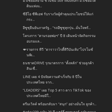
มิวเซียมสยาม ชวนชม Site Museum มิวเซียมใต้
ดินแห่งแ...
ซีอีโอ ซีพีเอฟ รับรางวัลผู้ทำคุณประโยชน์ให้แก่
กระ...
อีซูซุยืนยันภาครัฐ... “รถอีซูซุทุกรุ่น...มั่นใจพร้...
โครงการ “ตามรอยพ่อฯ” ปี 8 เดินหน้าจัดกิจกรรม
อบรมแล...
💋รายการ ทีวี "ดาราวาไรตี้ทีวีบันเทิง"โปรโมชั่
นพิเ...
ธนชาตDRIVE รุกมาตรการ “ตั้งหลัก” ช่วยลูกค้า
สินเชื่...
LINE เผย 4 ปัจจัยความสำเร็จกับ 8 ปีใน
ประเทศไทย จาก...
“LEADERS” เผย Top 5 สาว ดาว TikTok ของ
ประเทศไทยมีใ...
ดรีมเวิลด์ พร้อมกลับมา “สนุก” อย่างมั่นใจ ลูกค้า...
#aday239 ฉบับ 20 ปี แฮร์รี่ พอตเตอร์ ฉบับภาษา