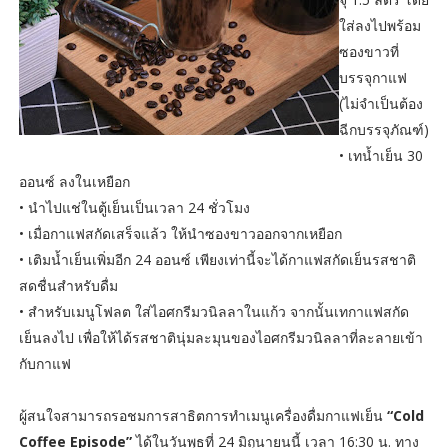
ใส่ลงไปพร้อม
ซองขาวที่
บรรจุกาแฟ
(ไม่จำเป็นต้อง
ฉีกบรรจุภัณฑ์)
•
เทน้ำเย็น 30
ออนซ์ ลงในเหยือก
•
นำไปแช่ในตู้เย็นเป็นเวลา 24 ชั่วโมง
•
เมื่อกาแฟสกัดเสร็จแล้ว ให้นำซองขาวออกจากเหยือก
•
เติมน้ำเย็นเพิ่มอีก 24 ออนซ์ เพียงเท่านี้จะได้กาแฟสกัดเย็นรสชาติ
สดชื่นสำหรับดื่ม
•
สำหรับเมนูโฟลต ใส่ไอศกรีมวนิลลาในแก้ว จากนั้นเทกาแฟสกัด
เย็นลงไป เพื่อให้ได้รสชาตินุ่มละมุนของไอศกรีมวนิลลาที่ละลายเข้า
กับกาแฟ
ผู้สนใจสามารถรอชมการสาธิตการทำเมนูเครื่องดื่มกาแฟเย็น
“Cold
Coffee Episode”
ได้ในวันพุธที่ 24 มิถุนายนนี้ เวลา 16:30 น. ทาง