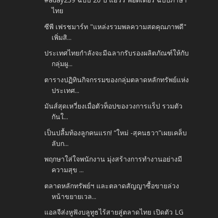
ไทย
ซีพี เฟรชมาร์ท "แหล่งรวมพลความสดคุณภาพดี"
เพิ่มสิ...
ประเทศไทยกำลังจะมีฉลากรับรองผลิตภัณฑ์ให้กับ
กลุ่มผู...
ตารางปฏิทินกิจกรรมของกลุ่มตลาดหลักทรัพย์แห่ง
ประเทศ...
มันส์สุดเหวี่ยงเมื่อตัวท็อปของวงการแร็ป รวมตัว
กันใ...
เป็นปลื้มท้องลูกคนแรก! “ใหม่ -สุคนธวา”เผยเคล็บ
ลับก...
พฤกษาใส่ใจพนักงาน มุ่งสร้างการทำงานอย่างมี
ความสุข ...
ตลาดหลักทรัพย์ฯ และตลาดสัญญาซื้อขายล่วง
หน้าขยายเวล...
แอลจีส่งหูฟังบลูทูธไร้สายสู่ตลาดไทย เปิดตัว LG