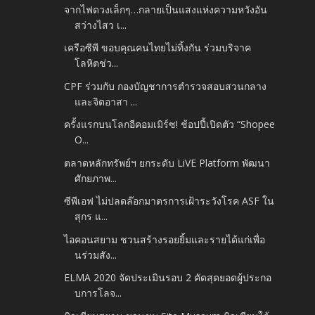
จากไฟดวงเล็กๆ…กลายเป็นแสงแห่งความหวังอัน
สว่างไสว เ...
เครือซีพี ขอบคุณคนไทยไม่ทิ้งกัน ร่วมบริจาค
โลหิตช่ว...
CPF ร่วมกับ กองบัญชาการตำรวจสอบสวนกลาง
และจิตอาสา ...
ครั้งแรกบนโลกอีคอมเมิร์ซ! ช้อปปี้เปิดตัว “Shopee
O...
ตลาดหลักทรัพย์ฯ ยกระดับ LiVE Platform พัฒนา
ศักยภาพ...
ซีพีเอฟ ไม่ปลดล๊อกมาตรการเฝ้าระวังโรค ASF ใน
สุกร แ...
ไอคอนสยาม ชวนสร้างรอยยิ้มและรายได้แก่เพื่อ
นร่วมสัง...
ELMA 2020 จัดประเมินรอบ 2 คัดสุดยอดผู้ประกอ
บการโลจ...