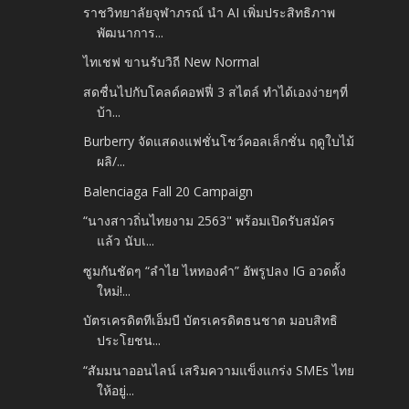
ราชวิทยาลัยจุฬาภรณ์ นำ AI เพิ่มประสิทธิภาพ
พัฒนาการ...
ไทเชฟ ขานรับวิถี New Normal
สดชื่นไปกับโคลด์คอฟฟี่ 3 สไตล์ ทำได้เองง่ายๆที่
บ้า...
Burberry จัดแสดงแฟชั่นโชว์คอลเล็กชั่น ฤดูใบไม้
ผลิ/...
Balenciaga Fall 20 Campaign
“นางสาวถิ่นไทยงาม 2563" พร้อมเปิดรับสมัคร
แล้ว นับเ...
ซูมกันชัดๆ “ลำไย ไหทองคำ” อัพรูปลง IG อวดดั้ง
ใหม่!...
บัตรเครดิตทีเอ็มบี บัตรเครดิตธนชาต มอบสิทธิ
ประโยชน...
“สัมมนาออนไลน์ เสริมความแข็งแกร่ง SMEs ไทย
ให้อยู่...