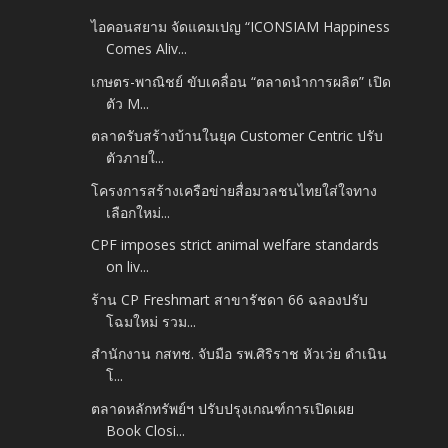
ไอคอนสยาม จัดแคมเปญ “ICONSIAM Happiness
Comes Aliv...
เกษตร-พาณิชย์ ขับเคลื่อน “ตลาดนำการผลิต” เปิด
ตัว M...
ตลาดรับสร้างบ้านในยุค Customer Centric ปรับ
ตัวภายใ...
โครงการสร้างเครือข่ายสื่อมวลชนไทยใส่ใจทาง
เลือกใหม่...
CPF imposes strict animal welfare standards
on liv...
ร้าน CP Freshmart สาขารัชดา 66 ฉลองปรับ
โฉมใหม่ รวม...
สํานักงาน กสทช. จับมือ รพ.ศิริราช หัวเว่ย ดําเนิน
โ...
ตลาดหลักทรัพย์ฯ ปรับปรุงเกณฑ์การเปิดเผย
Book Closi...