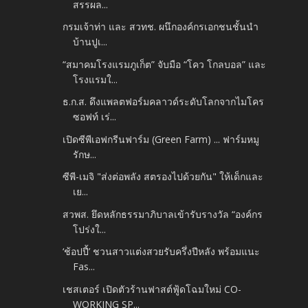
สรรผล...
กรมเจ้าท่า และ สวทช. ผนึกองค์กรเอกชนชั้นนำ
บ้านปูเ...
“สมาคมโรงแรมภูเก็ต” จับมือ “โคว โกลบอล” และ
โรงแรมใ...
ธ.ก.ส. ดึงแพลตฟอร์มคลาวด์ระดับโลกจากไมโคร
ซอฟท์ เร่...
เปิดซีพีเอฟกรีนฟาร์ม (Green Farm) ... ฟาร์มหมู
รักษ...
ซีพี-เมจิ "ส่งต่อพลัง สตรองไปด้วยกัน" ให้เด็กและ
เย...
สวพส. ยึดหลักธรรมาภิบาลเข้ารับรางวัล “องค์กร
โปร่งใ...
‘ช้อปปี้’ ชวนสาวแต่งสวยรับครึ่งปีหลัง พร้อมแนะ
Fas...
เชสเตอร์ เปิดตัวร้านฟาสต์ฟู้ดโฉมใหม่ CO-
WORKING SP...