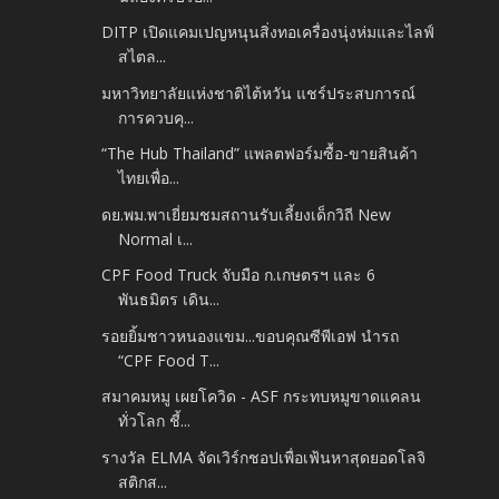
DITP เปิดแคมเปญหนุนสิ่งทอเครื่องนุ่งห่มและไลฟ์
สไตล...
มหาวิทยาลัยแห่งชาติไต้หวัน แชร์ประสบการณ์
การควบคุ...
“The Hub Thailand” แพลตฟอร์มซื้อ-ขายสินค้า
ไทยเพื่อ...
ดย.พม.พาเยี่ยมชมสถานรับเลี้ยงเด็กวิถี New
Normal เ...
CPF Food Truck จับมือ ก.เกษตรฯ และ 6
พันธมิตร เดิน...
รอยยิ้มชาวหนองแขม...ขอบคุณซีพีเอฟ นำรถ
“CPF Food T...
สมาคมหมู เผยโควิด - ASF กระทบหมูขาดแคลน
ทั่วโลก ชี้...
รางวัล ELMA จัดเวิร์กชอปเพื่อเฟ้นหาสุดยอดโลจิ
สติกส...