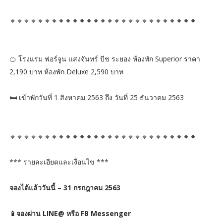
🔸🔸🔸🔸🔸🔸🔸🔸🔸🔸🔸🔸🔸🔸🔸🔸🔸🔸🔸🔸🔸🔸🔸🔸🔸🔸🔸
🍊 โรงแรม ฟอร์จูน แสงจันทร์ บีช ระยอง ห้องพัก Superior ราคา
2,190 บาท ห้องพัก Deluxe 2,590 บาท
🛏️ เข้าพักวันที่ 1 สิงหาคม 2563 ถึง วันที่ 25 ธันวาคม 2563
🔸🔸🔸🔸🔸🔸🔸🔸🔸🔸🔸🔸🔸🔸🔸🔸🔸🔸🔸🔸🔸🔸🔸🔸🔸🔸🔸
*** รายละเอียดและเงื่อนไข ***
จองได้แล้ววันนี้ – 31 กรกฎาคม 2563
📱จองผ่าน LINE@ หรือ FB Messenger