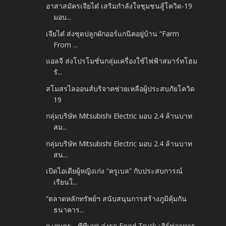
อาสาสมัครเจียไต๋ เสริมกำลังใจชุมชนสู้โควิด-19
มอบ...
เจียไต๋ ส่งชุดปลูกผักออร์แกนิคอยู่บ้าน “Farm
From ...
แอลจี ส่งโปรโมชั่นกลุ่มเครื่องใช้ไฟฟ้าสมาร์ทโฮม
รั...
สโมสรไลออนส์บริจาคช่วยเหลือผู้ประสบภัยโควิด
19
กลุ่มบริษัท Mitsubishi Electric มอบ 2.4 ล้านบาท
สม...
กลุ่มบริษัท Mitsubishi Electric มอบ 2.4 ล้านบาท
สน...
เปิดไอเดียผู้หญิงเก่ง “ครูเบล” กับประสบการณ์
เรียนใ...
“ตลาดหลักทรัพย์ฯ สนับสนุนการสร้างภูมิคุ้มกัน
ธนาคาร...
ก.เกษตร - ซีพีเอฟ ส่งรถ Food Truck เสิร์ฟอาหาร