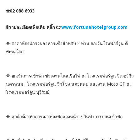
☎️02 088 6933
🌐รายละเอียดเพิ่มเติม คลิ๊ก 👉
www.fortunehotelgroup.com
🔶 ราคาห้องพักรวมอาหารเช้าสำหรับ 2 ท่าน ยกเว้นโรงฟอร์จูน ดี
พิษณุโลก
🔶 ยกเว้นการเข้าพัก ช่วงงานไหลเรือไฟ ณ โรงแรมฟอร์จูน ริเวอร์วิว
นครพนม , โรงแรมฟอร์จูน วิวโขง นครพนม และงาน Moto GP ณ
โรงแรมฟอร์จูน บุรีรัมย์
🔶 ลูกค้าต้องทำการจองห้องพักล่วงหน้า 7 วันทำการก่อนเข้าพัก