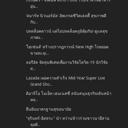
อุ่น...
‘สมาร์ท นิวนอร์มัล’ อัพเกรดชีวิตเฮลตี้ สุขภาพดี
กับ...
ปลดล็อคดาวน์ แต่ไม่ปลดล็อคภูมิคุ้มกัน! ดูแลสุข
ภาพแ...
‘ไฮเซ่นส์’ สร้างปรากฎการณ์ New High โกยยอด
ขายทะลุเ...
ลอรีอัล จัดทุนพิเศษเพื่องานวิจัยโควิด-19 นักวิจัย
ส...
Lazada เผยความสำเร็จ Mid-Year Super Live
Grand Sho...
ดิอาจิโอ โมเอ็ท เฮนเนสซี่ สนับสนุนธุรกิจเดินหน้า
หล...
ยืนยันมาตรฐานสุขอนามัย
“จุรินทร์-อิสสระ" นำ หว่านข้าวร่วมชาวนาอีสาน
ลุยติ...