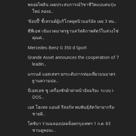
พลอยไพลิน เผยประสบการณ์วิชาชีวิตแบบคนรุ่น
ใหม่ ลองอ...
‘ช้อปปี้’ ชี้เทรนด์ผู้บริโภคยุคนิวนอร์มัล เผย 3 หม...
ซีพีเอฟ เข้มงวดมาตรฐานสวัสดิภาพสัตว์ในห่วงโซ่
คุณค่...
Mercedes-Benz G 350 d Sport
Grande Asset announces the cooperation of 7
leadin...
แกรนด์ แอสเสทฯ ยกระดับการท่องเที่ยวบนมาตร
ฐานความปล...
บีเอสเอช ชู เครื่องซักผ้าฝาหน้าอัจฉริยะ ระบบ i-
DOS...
เอส โฮเทล แอนด์ รีสอร์ท พบพันธุ์สัตว์หายากริม
ชายฝั...
โตชิบา ร่วมฉลองปลดล็อคกรุงเทพฯ 1 ก.ค. 63
ชวนดูคอนเ...