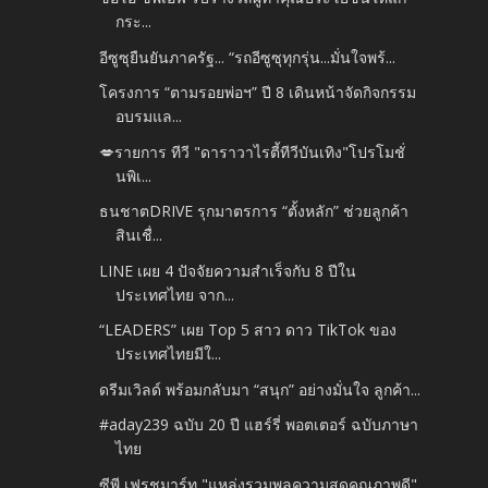
กระ...
อีซูซุยืนยันภาครัฐ... “รถอีซูซุทุกรุ่น...มั่นใจพร้...
โครงการ “ตามรอยพ่อฯ” ปี 8 เดินหน้าจัดกิจกรรม
อบรมแล...
💋รายการ ทีวี "ดาราวาไรตี้ทีวีบันเทิง"โปรโมชั่
นพิเ...
ธนชาตDRIVE รุกมาตรการ “ตั้งหลัก” ช่วยลูกค้า
สินเชื่...
LINE เผย 4 ปัจจัยความสำเร็จกับ 8 ปีใน
ประเทศไทย จาก...
“LEADERS” เผย Top 5 สาว ดาว TikTok ของ
ประเทศไทยมีใ...
ดรีมเวิลด์ พร้อมกลับมา “สนุก” อย่างมั่นใจ ลูกค้า...
#aday239 ฉบับ 20 ปี แฮร์รี่ พอตเตอร์ ฉบับภาษา
ไทย
ซีพี เฟรชมาร์ท "แหล่งรวมพลความสดคุณภาพดี"