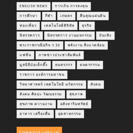
ENGLISH NEWS
การเงิน การลงทุน
การศึกษา
กีฬา
เกษตร
คืนคุณแผ่นดิน
ท่องเที่ยว
เทคโนโลยีดิจิทัล
ธุรกิจ
นิทรรศการ
นิทรรศการ งานมหกรรม
บันเทิง
พระราชกรณียกิจ ร.10
พลังงาน สิ่งแวดล้อม
แฟชั่น
ภาพข่าวประชาสัมพันธ์
มูลนิธิป่อเต็กตึ๊ง
ยนตรกรร
ยนตรกรรม
ราชการ องค์การมหาชน
วิทยาศาสตร์ เทคโนโลยี นวัตกรรม
สังคม
สังคม ศิลปะ วัฒนธรรม
สุขภาพ
สุขภาพ ความงาม
อสังหาริมทรัพย์
อาหาร เครื่องดื่ม
อุตสาหกรรม