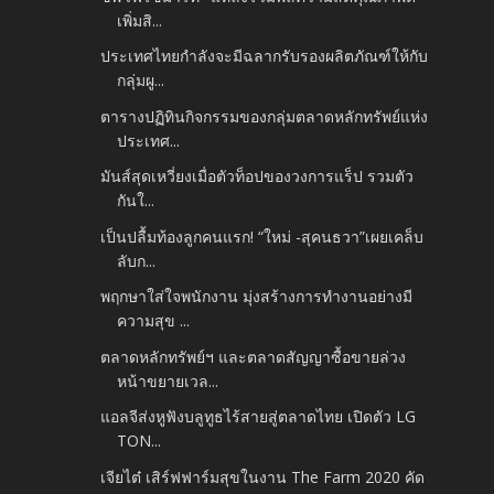
เพิ่มสิ...
ประเทศไทยกำลังจะมีฉลากรับรองผลิตภัณฑ์ให้กับ
กลุ่มผู...
ตารางปฏิทินกิจกรรมของกลุ่มตลาดหลักทรัพย์แห่ง
ประเทศ...
มันส์สุดเหวี่ยงเมื่อตัวท็อปของวงการแร็ป รวมตัว
กันใ...
เป็นปลื้มท้องลูกคนแรก! “ใหม่ -สุคนธวา”เผยเคล็บ
ลับก...
พฤกษาใส่ใจพนักงาน มุ่งสร้างการทำงานอย่างมี
ความสุข ...
ตลาดหลักทรัพย์ฯ และตลาดสัญญาซื้อขายล่วง
หน้าขยายเวล...
แอลจีส่งหูฟังบลูทูธไร้สายสู่ตลาดไทย เปิดตัว LG
TON...
เจียไต๋ เสิร์ฟฟาร์มสุขในงาน The Farm 2020 คัด