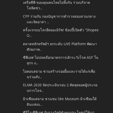
เครือซีพี ขอบคุณคนไทยไม่ทิ้งกัน ร่วมบริจาค
โลหิตช่ว...
CPF ร่วมกับ กองบัญชาการตำรวจสอบสวนกลาง
และจิตอาสา ...
ครั้งแรกบนโลกอีคอมเมิร์ซ! ช้อปปี้เปิดตัว “Shopee
O...
ตลาดหลักทรัพย์ฯ ยกระดับ LiVE Platform พัฒนา
ศักยภาพ...
ซีพีเอฟ ไม่ปลดล๊อกมาตรการเฝ้าระวังโรค ASF ใน
สุกร แ...
ไอคอนสยาม ชวนสร้างรอยยิ้มและรายได้แก่เพื่อ
นร่วมสัง...
ELMA 2020 จัดประเมินรอบ 2 คัดสุดยอดผู้ประกอ
บการโลจ...
มิวเซียมสยาม ชวนชม Site Museum มิวเซียมใต้
ดินแห่งแ...
ซีอีโอ ซีพีเอฟ รับรางวัลผู้ทำคุณประโยชน์ให้แก่