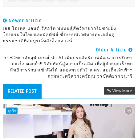
Newer Article
เอส โฮเทล แอนด์ รีสอร์ท พบพันธุ์สัตว์หายากริมชายฝั่ง
โรงแรมในไทยและมัลดีฟส์ ชี้ระบบนิเวศทางทะเลคืนสู่
ธรรมชาติที่สมบูรณ์หลังล็อกดาวน์
Older Article
ราชวิทยาลัยจุฬาภรณ์ นำ AI เพิ่มประสิทธิภาพพัฒนาการรักษา
มะเร็ง ตอกย้ำ!! วิสัยทัศน์สู่ความเป็นเลิศ เพื่อผู้ป่วยมะเร็งทุก
สิทธิการรักษาเข้าถึงได้ สนองพระดำริ ศ.ดร. สมเด็จเจ้าฟ้าฯ
กรมพระศรีสวางควัฒน วรขัตติยราชนารี
View More
RELATED POST
ธุรกิจ