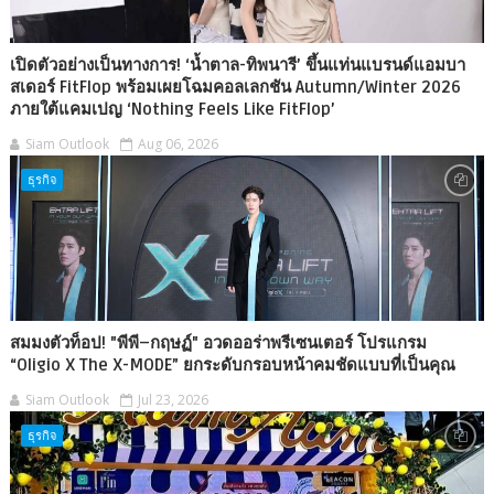
เปิดตัวอย่างเป็นทางการ! ‘น้ำตาล-ทิพนารี’ ขึ้นแท่นแบรนด์แอมบา
สเดอร์ FitFlop พร้อมเผยโฉมคอลเลกชัน Autumn/Winter 2026
ภายใต้แคมเปญ ‘Nothing Feels Like FitFlop’
Siam Outlook
Aug 06, 2026
ธุรกิจ
สมมงตัวท็อป! "พีพี–กฤษฏ์" อวดออร่าพรีเซนเตอร์ โปรแกรม
“Oligio X The X-MODE” ยกระดับกรอบหน้าคมชัดแบบที่เป็นคุณ
Siam Outlook
Jul 23, 2026
ธุรกิจ