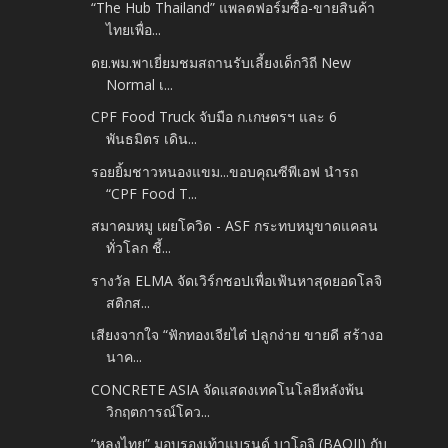
“The Hub Thailand” แพลตฟอร์มซื้อ-ขายสินค้า
ไทยเพื่อ...
ดย.พม.พาเยี่ยมชมสถานรับเลี้ยงเด็กวิถี New
Normal เ...
CPF Food Truck จับมือ ก.เกษตรฯ และ 6
พันธมิตร เดิน...
รอยยิ้มชาวหนองแขม...ขอบคุณซีพีเอฟ นำรถ
“CPF Food T...
สมาคมหมู เผยโควิด - ASF กระทบหมูขาดแคลน
ทั่วโลก ชี้...
รางวัล ELMA จัดเวิร์กชอปเพื่อเฟ้นหาสุดยอดโลจิ
สติกส...
เสียงจากใจ “ฟักทองเจียไต๋ ปลูกง่าย ขายดี สร้างอ
นาค...
CONCRETE ASIA จัดแสดงเทคโนโลยีหลังพ้น
วิกฤตการณ์โคว...
“หลงไทย” มอบรองเท้าแบรนด์ บาโอจิ (BAOJI) กับ