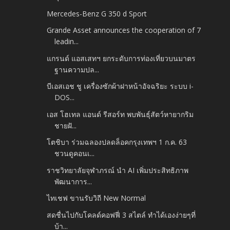
Mercedes-Benz G 350 d Sport
Grande Asset announces the cooperation of 7
leadin...
แกรนด์ แอสเสทฯ ยกระดับการท่องเที่ยวบนมาตร
ฐานความปล...
บีเอสเอช ชู เครื่องซักผ้าฝาหน้าอัจฉริยะ ระบบ i-
DOS...
เอส โฮเทล แอนด์ รีสอร์ท พบพันธุ์สัตว์หายากริม
ชายฝั...
โตชิบา ร่วมฉลองปลดล็อคกรุงเทพฯ 1 ก.ค. 63
ชวนดูคอนเ...
ราชวิทยาลัยจุฬาภรณ์ นำ AI เพิ่มประสิทธิภาพ
พัฒนาการ...
ไทเชฟ ขานรับวิถี New Normal
สดชื่นไปกับโคลด์คอฟฟี่ 3 สไตล์ ทำได้เองง่ายๆที่
บ้า...