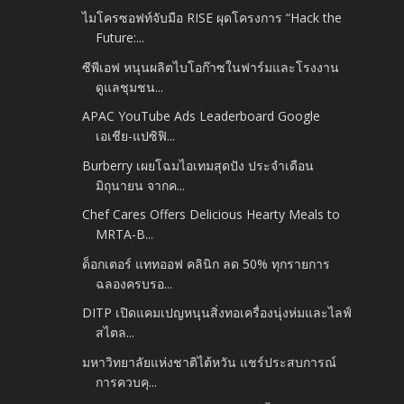
ไมโครซอฟท์จับมือ RISE ผุดโครงการ “Hack the
Future:...
ซีพีเอฟ หนุนผลิตไบโอก๊าซในฟาร์มและโรงงาน
ดูแลชุมชน...
APAC YouTube Ads Leaderboard Google
เอเชีย-แปซิฟิ...
Burberry เผยโฉมไอเทมสุดปัง ประจำเดือน
มิถุนายน จากค...
Chef Cares Offers Delicious Hearty Meals to
MRTA-B...
ด็อกเตอร์ แททออฟ คลินิก ลด 50% ทุกรายการ
ฉลองครบรอ...
DITP เปิดแคมเปญหนุนสิ่งทอเครื่องนุ่งห่มและไลฟ์
สไตล...
มหาวิทยาลัยแห่งชาติไต้หวัน แชร์ประสบการณ์
การควบคุ...