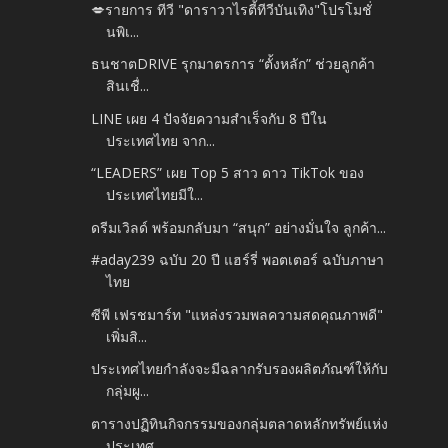
💋รายการ ทีวี "ดาราวาไรตี้ทีวีบันเทิง"โปรโมชั่
นพิเ...
ธนชาตDRIVE รุกมาตรการ “ตั้งหลัก” ช่วยลูกค้า
สินเชื่...
LINE เผย 4 ปัจจัยความสำเร็จกับ 8 ปีใน
ประเทศไทย จาก...
“LEADERS” เผย Top 5 สาว ดาว TikTok ของ
ประเทศไทยมีใ...
ดรีมเวิลด์ พร้อมกลับมา “สนุก” อย่างมั่นใจ ลูกค้า...
#aday239 ฉบับ 20 ปี แฮร์รี่ พอตเตอร์ ฉบับภาษา
ไทย
ซีพี เฟรชมาร์ท "แหล่งรวมพลความสดคุณภาพดี"
เพิ่มสิ...
ประเทศไทยกำลังจะมีฉลากรับรองผลิตภัณฑ์ให้กับ
กลุ่มผู...
ตารางปฏิทินกิจกรรมของกลุ่มตลาดหลักทรัพย์แห่ง
ประเทศ...