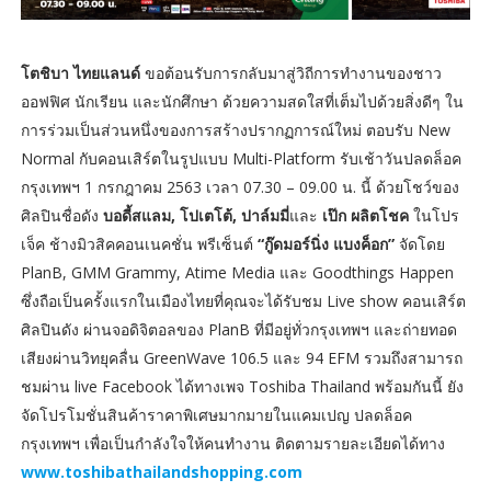
โตชิบา ไทยแลนด์
ขอต้อนรับการกลับมาสู่วิถีการทำงานของชาว
ออฟฟิศ นักเรียน และนักศึกษา ด้วยความสดใสที่เต็มไปด้วยสิ่งดีๆ ใน
การร่วมเป็นส่วนหนึ่งของการสร้างปรากฏการณ์ใหม่ ตอบรับ New
Normal กับคอนเสิร์ตในรูปแบบ Multi-Platform รับเช้าวันปลดล็อค
กรุงเทพฯ 1 กรกฎาคม 2563 เวลา 07.30 – 09.00 น. นี้ ด้วยโชว์ของ
ศิลปินชื่อดัง
บอดี้สแลม, โปเตโต้, ปาล์มมี่
และ
เป๊ก ผลิตโชค
ในโปร
เจ็ค ช้างมิวสิคคอนเนคชั่น พรีเซ็นต์
“กู๊ดมอร์นิ่ง แบงค็อก”
จัดโดย
PlanB, GMM Grammy, Atime Media และ Goodthings Happen
ซึ่งถือเป็นครั้งแรกในเมืองไทยที่คุณจะได้รับชม Live show คอนเสิร์ต
ศิลปินดัง ผ่านจอดิจิตอลของ PlanB ที่มีอยู่ทั่วกรุงเทพฯ และถ่ายทอด
เสียงผ่านวิทยุคลื่น GreenWave 106.5 และ 94 EFM รวมถึงสามารถ
ชมผ่าน live Facebook ได้ทางเพจ Toshiba Thailand พร้อมกันนี้ ยัง
จัดโปรโมชั่นสินค้าราคาพิเศษมากมายในแคมเปญ ปลดล็อค
กรุงเทพฯ เพื่อเป็นกำลังใจให้คนทำงาน ติดตามรายละเอียดได้ทาง
www.toshibathailandshopping.com