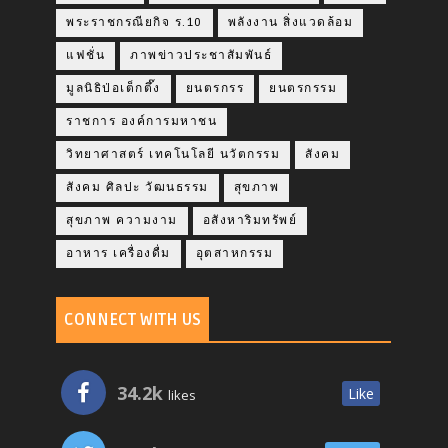
พระราชกรณียกิจ ร.10
พลังงาน สิ่งแวดล้อม
แฟชั่น
ภาพข่าวประชาสัมพันธ์
มูลนิธิป่อเต็กตึ๊ง
ยนตรกรร
ยนตรกรรม
ราชการ องค์การมหาชน
วิทยาศาสตร์ เทคโนโลยี นวัตกรรม
สังคม
สังคม ศิลปะ วัฒนธรรม
สุขภาพ
สุขภาพ ความงาม
อสังหาริมทรัพย์
อาหาร เครื่องดื่ม
อุตสาหกรรม
CONNECT WITH US
34.2k
Like
likes