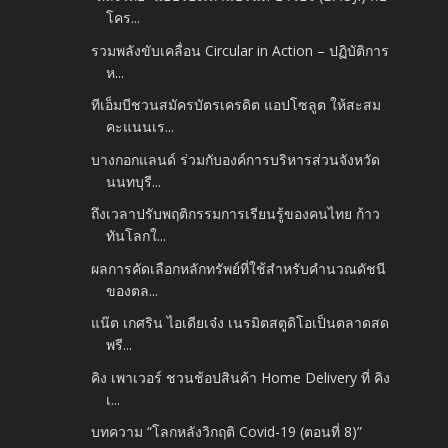
โคร...
รวมพลังขับเคลื่อน Circular in Action – ปฏิบัติการ
ห...
ทีเอ็มบีชวนสมัครบัตรเครดิต แอปโซลูต ให้สะสม
คะแนนเร...
บางกอกแลนด์ ร่วมกับองค์การบริหารส่วนจังหวัด
นนทบุรี...
ถึงเวลาปรับพฤติกรรมการเรียนรู้ของคนไทย ก้าว
ทันโลกใ...
ผลการคัดเลือกหลักทรัพย์ที่ใช้สำหรับคำนวณดัชนี
ของตล...
แน๊ต เกศริน ไอเดียเจ๋ง เนรมิตสตูดิโอเป็นตลาดสด
พรี...
คิง เพาเวอร์ ชวนช้อปสินค้า Home Delivery ที่ คิง
เ...
บทความ “โลกหลังวิกฤติ Covid-19 (ตอนที่ 8)”