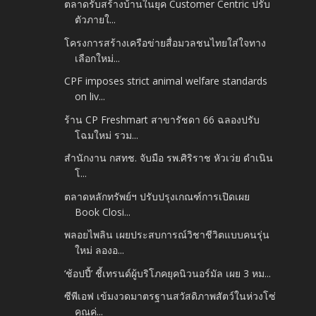
ตลาดรับสร้างบ้านในยุค Customer Centric ปรับ
ตัวภายใ...
โครงการสร้างเครือข่ายสื่อมวลชนไทยใส่ใจทาง
เลือกใหม่...
CPF imposes strict animal welfare standards
on liv...
ร้าน CP Freshmart สาขารัชดา 66 ฉลองปรับ
โฉมใหม่ รวม...
สํานักงาน กสทช. จับมือ รพ.ศิริราช หัวเว่ย ดําเนิน
โ...
ตลาดหลักทรัพย์ฯ ปรับปรุงเกณฑ์การเปิดเผย
Book Closi...
พลอยไพลิน เผยประสบการณ์วิชาชีวิตแบบคนรุ่น
ใหม่ ลองอ...
‘ช้อปปี้’ ชี้เทรนด์ผู้บริโภคยุคนิวนอร์มัล เผย 3 หม...
ซีพีเอฟ เข้มงวดมาตรฐานสวัสดิภาพสัตว์ในห่วงโซ่
คุณค่...