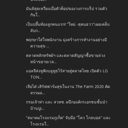
มันส์สุดเหวี่ยงเมื่อตัวท็อปของวงการแร็ป รวมตัว
กันใ...
เป็นปลื้มท้องลูกคนแรก! “ใหม่ -สุคนธวา”เผยเคล็บ
ลับก...
พฤกษาใส่ใจพนักงาน มุ่งสร้างการทำงานอย่างมี
ความสุข ...
ตลาดหลักทรัพย์ฯ และตลาดสัญญาซื้อขายล่วง
หน้าขยายเวล...
แอลจีส่งหูฟังบลูทูธไร้สายสู่ตลาดไทย เปิดตัว LG
TON...
เจียไต๋ เสิร์ฟฟาร์มสุขในงาน The Farm 2020 คัด
สรรผล...
กรมเจ้าท่า และ สวทช. ผนึกองค์กรเอกชนชั้นนำ
บ้านปูเ...
“สมาคมโรงแรมภูเก็ต” จับมือ “โคว โกลบอล” และ
โรงแรมใ...