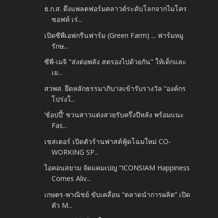
ธ.ก.ส. ดึงแพลตฟอร์มคลาวด์ระดับโลกจากไมโคร
ซอฟท์ เร่...
เปิดซีพีเอฟกรีนฟาร์ม (Green Farm) ... ฟาร์มหมู
รักษ...
ซีพี-เมจิ "ส่งต่อพลัง สตรองไปด้วยกัน" ให้เด็กและ
เย...
สวพส. ยึดหลักธรรมาภิบาลเข้ารับรางวัล “องค์กร
โปร่งใ...
‘ช้อปปี้’ ชวนสาวแต่งสวยรับครึ่งปีหลัง พร้อมแนะ
Fas...
เชสเตอร์ เปิดตัวร้านฟาสต์ฟู้ดโฉมใหม่ CO-
WORKING SP...
ไอคอนสยาม จัดแคมเปญ “ICONSIAM Happiness
Comes Aliv...
เกษตร-พาณิชย์ ขับเคลื่อน “ตลาดนำการผลิต” เปิด
ตัว M...