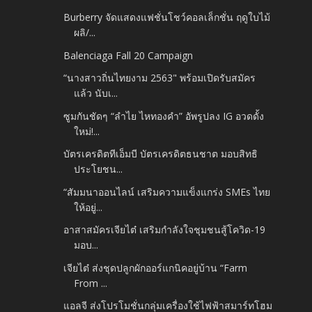
Burberry จัดแสดงแฟชั่นโชว์คอลเล็กชั่น ฤดูใบไม้
ผลิ/...
Balenciaga Fall 20 Campaign
“นางสาวถิ่นไทยงาม 2563" พร้อมเปิดรับสมัคร
แล้ว นับเ...
ซูมกันชัดๆ “ลำไย ไหทองคำ” อัพรูปลง IG อวดดั้ง
ใหม่!...
บัตรเครดิตทีเอ็มบี บัตรเครดิตธนชาต มอบสิทธิ
ประโยชน...
“สัมมนาออนไลน์ เสริมความแข็งแกร่ง SMEs ไทย
ให้อยู่...
อาสาสมัครเจียไต๋ เสริมกำลังใจชุมชนสู้โควิด-19
มอบ...
เจียไต๋ ส่งชุดปลูกผักออร์แกนิคอยู่บ้าน “Farm
From ...
แอลจี ส่งโปรโมชั่นกลุ่มเครื่องใช้ไฟฟ้าสมาร์ทโฮม