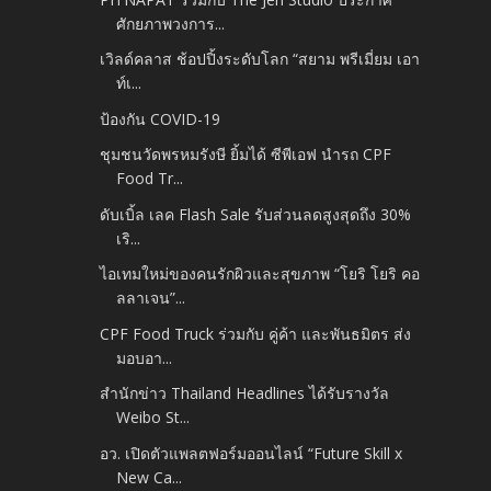
ศักยภาพวงการ...
เวิลด์คลาส ช้อปปิ้งระดับโลก “สยาม พรีเมี่ยม เอา
ท์เ...
ป้องกัน COVID-19
ชุมชนวัดพรหมรังษี ยิ้มได้ ซีพีเอฟ นำรถ CPF
Food Tr...
ดับเบิ้ล เลค Flash Sale รับส่วนลดสูงสุดถึง 30%
เริ...
ไอเทมใหม่ของคนรักผิวและสุขภาพ “โยริ โยริ คอ
ลลาเจน”...
CPF Food Truck ร่วมกับ คู่ค้า และพันธมิตร ส่ง
มอบอา...
สำนักข่าว Thailand Headlines ได้รับรางวัล
Weibo St...
อว. เปิดตัวแพลตฟอร์มออนไลน์ “Future Skill x
New Ca...