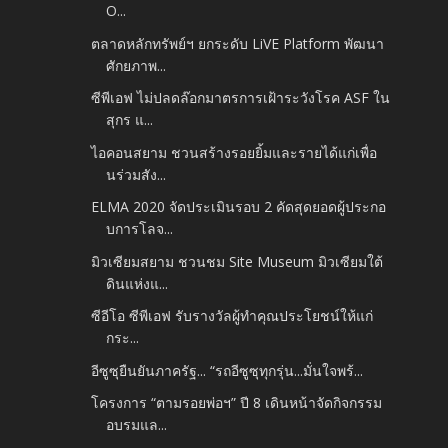
O...
ตลาดหลักทรัพย์ฯ ยกระดับ LiVE Platform พัฒนา
ศักยภาพ...
ซีพีเอฟ ไม่ปลดล๊อกมาตรการเฝ้าระวังโรค ASF ใน
สุกร แ...
ไอคอนสยาม ชวนสร้างรอยยิ้มและรายได้แก่เพื่อ
นร่วมสัง...
ELMA 2020 จัดประเมินรอบ 2 คัดสุดยอดผู้ประกอ
บการโลจ...
มิวเซียมสยาม ชวนชม Site Museum มิวเซียมใต้
ดินแห่งแ...
ซีอีโอ ซีพีเอฟ รับรางวัลผู้ทำคุณประโยชน์ให้แก่
กระ...
อีซูซุยืนยันภาครัฐ... “รถอีซูซุทุกรุ่น...มั่นใจพร้...
โครงการ “ตามรอยพ่อฯ” ปี 8 เดินหน้าจัดกิจกรรม
อบรมแล...