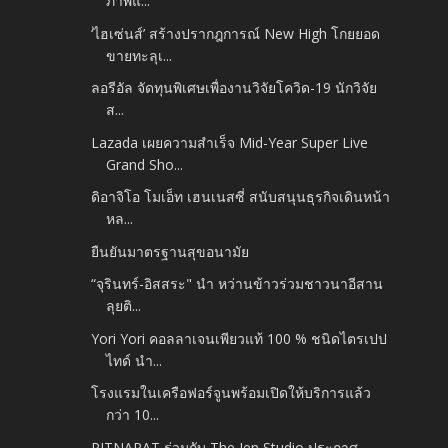
ภาพแ...
‘ไฮเซ่นส์’ สร้างปรากฎการณ์ New High โกยยอด
ขายทะลุเ...
ลอรีอัล จัดทุนพิเศษเพื่องานวิจัยโควิด-19 นักวิจัย
ส...
Lazada เผยความสำเร็จ Mid-Year Super Live
Grand Sho...
ดิอาจิโอ โมเอ็ท เฮนเนสซี่ สนับสนุนธุรกิจเดินหน้า
หล...
ยืนยันมาตรฐานสุขอนามัย
“จุรินทร์-อิสสระ" นำ หว่านข้าวร่วมชาวนาอีสาน
ลุยติ...
Yori Yori คอลลาเจนเพียวแท้ 100 % ชนิดไตรเปป
ไทด์ นำ...
โรงแรมในเครือฟอร์จูนพร้อมเปิดให้บริการแล้ว
กว่า 10...
PITNAPAT ร่วมกับ The Jen Studio ประกาศ