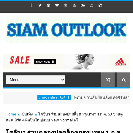
ททท. ชวนสัมผัสพลังแห่งศรัทธา ร่วมงาน "ห่มผ
ภาพข่าวประชาสัมพันธ์
Home
บันเทิง
โตชิบา ร่วมฉลองปลดล็อคกรุงเทพฯ 1 ก.ค. 63 ชวนดู
คอนเสิร์ต 4 ศิลปินใหญ่แบบ New Normal ฟรี