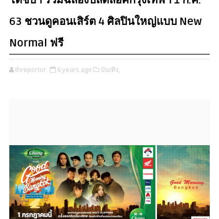
โตชิบา ร่วมฉลองปลดล็อคกรุงเทพฯ 1 ก.ค.
63 ชวนดูคอนเสิร์ต 4 ศิลปินใหญ่แบบ New
Normal ฟรี
threportor
6 years ago
บันเทิง,