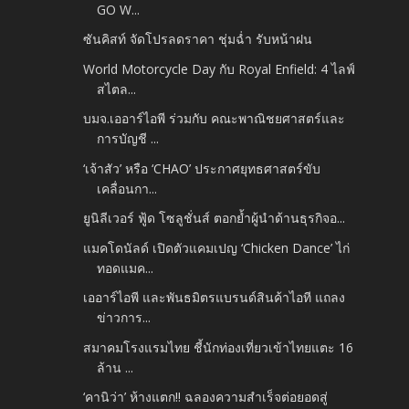
GO W...
ซันคิสท์ จัดโปรลดราคา ชุ่มฉ่ำ รับหน้าฝน
World Motorcycle Day กับ Royal Enfield: 4 ไลฟ์
สไตล...
บมจ.เออาร์ไอพี ร่วมกับ คณะพาณิชยศาสตร์และ
การบัญชี ...
‘เจ้าสัว’ หรือ ‘CHAO’ ประกาศยุทธศาสตร์ขับ
เคลื่อนกา...
ยูนิลีเวอร์ ฟู้ด โซลูชั่นส์ ตอกย้ำผู้นำด้านธุรกิจอ...
แมคโดนัลด์ เปิดตัวแคมเปญ ‘Chicken Dance’ ไก่
ทอดแมค...
เออาร์ไอพี และพันธมิตรแบรนด์สินค้าไอที แถลง
ข่าวการ...
สมาคมโรงแรมไทย ชี้นักท่องเที่ยวเข้าไทยแตะ 16
ล้าน ...
‘คานิว่า’ ห้างแตก!! ฉลองความสำเร็จต่อยอดสู่