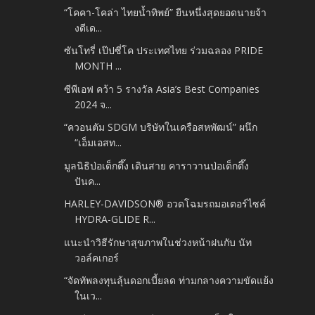
“โคคา-โคล่า ไทยน้ำทิพย์” ยืนหนึ่งสุดยอดนายจ้า
งดีเด...
ซันโทรี่ เป๊ปซี่โค ประเทศไทย ร่วมฉลอง PRIDE
MONTH ...
ซีพีเอฟ คว้า 5 รางวัล Asia’s Best Companies
2024 จ...
“ควอนตัม SDGM บริษัทในเครือสหพัฒน์” ผนึก
“เอ็มเอสท...
มูลนิธิป่อเต็กตึ๊ง เดินสาย คาราวานป่อเต็กตึ๊ง
ปันค...
HARLEY-DAVIDSON® อวดโฉมรถมอเตอร์ไซค์
HYDRA-GLIDE R...
แนะนำวิธีรักษาสุขภาพในช่วงหน้าฝนกับ นัท
วอล์คเกอร์
“จัดทัพลงทุนลุ้นดอกเบี้ยลด ท่ามกลางความขัดแย้ง
ในเว...