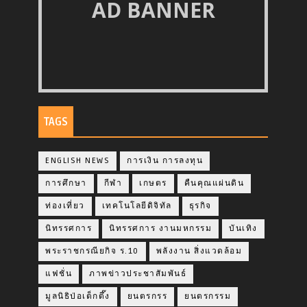
AD BANNER
TAGS
ENGLISH NEWS
การเงิน การลงทุน
การศึกษา
กีฬา
เกษตร
คืนคุณแผ่นดิน
ท่องเที่ยว
เทคโนโลยีดิจิทัล
ธุรกิจ
นิทรรศการ
นิทรรศการ งานมหกรรม
บันเทิง
พระราชกรณียกิจ ร.10
พลังงาน สิ่งแวดล้อม
แฟชั่น
ภาพข่าวประชาสัมพันธ์
มูลนิธิป่อเต็กตึ๊ง
ยนตรกรร
ยนตรกรรม