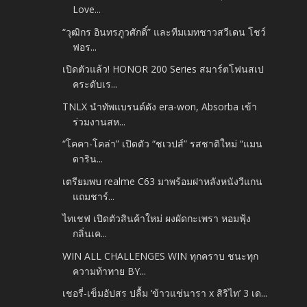
Love...
“วุฒิกร อินทรภูวศักดิ์” และทีมเมทชาวสวีเดน โชว์
ฟอร...
เปิดตัวแล้ว! HONOR 200 Series สมาร์ตโฟนสเป
คระดับเร...
TNLX นำทัพแบรนด์ดัง era-won, Absorba เข้า
ร่วมงานสห...
“โคคา-โคล่า” เปิดตัว “ชเวปส์” รสชาติใหม่ “แมน
ดาริน...
เตรียมพบ realme C63 มาพร้อมฝาหลังหนังวีแกน
แถมชาร์...
ไทเชฟ เปิดตัวสินค้าใหม่ ผงผัดกะเพรา หอมฟุ้ง
กลิ่นเค...
WIN ALL CHALLENGES WIN ทุกคราบ ชนะทุก
ความท้าทาย BY...
เชอรี่-เข็มอัปสร ปลื้ม ‘ข้าวแช่นารา x สิริไท’ 3 เด...