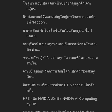
โซลูน่า แอปเปิล เดินหน้าขยายกลุ่มลูกค้าเจาะ
กลุ่มร...
นิปปอนเพนต์จัดแคมเปญใหญ่เอาใจสายสะสมพ้อ
ยท์ “Nippon...
มาคาเลียส จัดโปรโมชั่นรับต้อนรับฤดูฝน ซื้อ 1
แถม 1...
ธนบุรีพานิช ชวนทุกท่านพบกับความรักสุดโรแมน
ติก ท่าม...
ชวน“พลังหญิง” ก้าวผ่านทุก “ความแพ้” ฉลองความ
สำเร็จ...
จระเข้ ลุยต่อนวัตกรรมรักษ์โลก เปิดตัว “Jorakay
Gre...
มิลานสั่นสะเทือน! “realme GT 6 series” เปิดตัว
ครั้...
HPE ผนึก NVIDIA เปิดตัว ‘NVIDIA AI Computing
by HP...