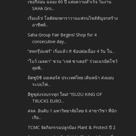
เชอรีล่อน ฉลอง 60 ปี แห่งความสำเร็จ ในงาน
SAHA Gro...
เริ่มแล้ว! โลตัสยกคาราวานแฟรนไชส์สัญจรสร้าง
อาชีพท้...
Saha Group Fair Begins! Shop for 4
consecutive day...
“สหกรุ๊ปแฟร์” เริ่มแล้ว !!! ช้อปต่อเนื่อง 4 วัน ใน...
“โบว์ เมลดา” ชวน “เจฟ ซาเตอร์” ร่วมเนรมิตโชว์
สุดพิ...
มิตซูบิชิ มอเตอร์ส ประเทศไทย เดินหน้า ส่งมอบ
ระบบไฟ...
อีซูซุส่งรถบรรทุก ใหม่! “ISUZU KING OF
TRUCKS EURO...
สจล. อันดับ 1 มหาวิทยาลัยไทย 6 สาขาวิชา ที่นัก
เรีย...
TCMC จัดกิจกรรมปลูกป้อง Plant & Protect ปี 2