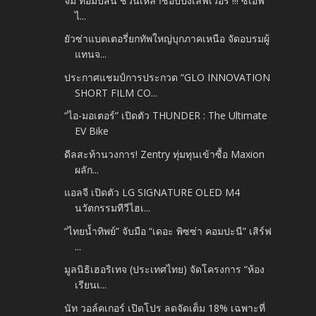
จิม ทอมป์สัน ชวนเหล่าช้อปปิ้งเลิฟเวอร์ !!! ซีเอฟ
ไ...
ยัวซ่าแบตเตอรี่ยกทัพใหญ่บุกภาคเหนือ จัดอบรมผู้
แทนจ...
ประกาศแชมป์การประกวด “GLO INNOVATION
SHORT FILM CO...
“ไอ-มอเตอร์” เปิดตัว THUNDER : The Ultimate
EV Bike
ดีลสะท้านวงการ! Zentry ทุ่มทุนเข้าซื้อ Maxion
ผลัก...
แอลจี เปิดตัว LG SIGNATURE OLED M4
นวัตกรรมทีวีไฮเ...
“ไทยน้ำทิพย์” จับมือ “เดอะ พิซซ่า คอมปะนี” เสิร์ฟ
...
มูลนิธิเฮอริเทจ (ประเทศไทย) จัดโครงการ “ห้อง
เรียนเ...
นัท วอล์คเกอร์ เปิดโปร ลดจัดเต็ม 18% เฉพาะที่