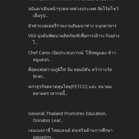
อนันดาเดินหน้ารุกตลาดต่างประเทศ จัดโร้ดโชว์
เต็มรูป...
ยัวซ่าแบตเตอรี่ร่วมงานสัมมนาช่าง จ.มุกดาหาร
VIGI มุ่งมั่นพัฒนาผลิตภัณฑ์เพื่อการเฝ้าระวังอย่าง
ไ...
Chef Cares เปิดประสบการณ์ 'โจ๊กหมูแดง-ข้าว
หมูแดงก...
ที่สุดแห่งความภูมิใจ! จิม ทอมป์สัน คว้ารางวัล
Bran...
สภาธุรกิจตลาดทุนไทย(FETCO) และ สมาคม
ตลาดตราสารหนี้...
Generali Thailand Promotes Education,
Donates Lear...
เจนเนอราลี่ ไทยแลนด์ ส่งเสริมด้านการศึกษา
มอบอุปกร...