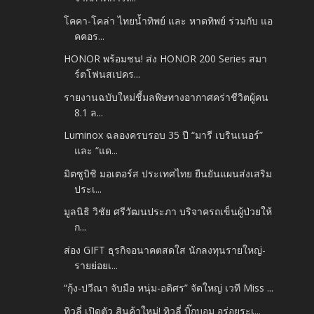
โคคา-โคล่า ไทยน้ำทิพย์ และ หาดทิพย์ ร่วมกับ แอ
คคอร...
HONOR พร้อมชน! ส่ง HONOR 200 Series สมา
ร์ตโฟนสเปคร...
รายงานฉบับใหม่ชี้มลพิษทางอากาศคร่าชีวิตผู้คน
8.1 ล...
Luminox ฉลองครบรอบ 35 ปี “มารี เบรินเนอร์”
และ “แด...
มิตซูบิชิ มอเตอร์ส ประเทศไทย ยืนยันแผนส่งเสริม
ประเ...
มูลนิธิ วิชัย ศรีวัฒนประภา บริจาครถเข็นผู้ป่วยให้
ก...
ส่อง GIFT ธุรกิจอนาคตสดใส นักลงทุนรายใหญ่-
รายย่อยเ...
“กุ้ง-ปวีณา จับมือ หนุ่ม-อดิศร” จัดใหญ่ เวที Miss ...
ทิวลี่ เปิดตัว สินค้าใหม่! ทิวลี่ บิ๊กบอม อร่อยระเ...