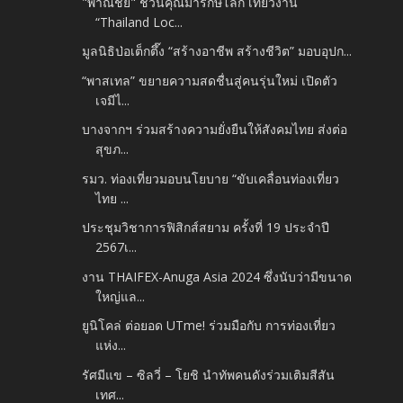
"พาณิชย์" ชวนคุณมารักษ์โลก เที่ยวงาน
“Thailand Loc...
มูลนิธิป่อเต็กตึ๊ง “สร้างอาชีพ สร้างชีวิต” มอบอุปก...
“พาสเทล” ขยายความสดชื่นสู่คนรุ่นใหม่ เปิดตัว
เจมีไ...
บางจากฯ ร่วมสร้างความยั่งยืนให้สังคมไทย ส่งต่อ
สุขภ...
รมว. ท่องเที่ยวมอบนโยบาย “ขับเคลื่อนท่องเที่ยว
ไทย ...
ประชุมวิชาการฟิสิกส์สยาม ครั้งที่ 19 ประจำปี
2567เ...
งาน THAIFEX-Anuga Asia 2024 ซึ่งนับว่ามีขนาด
ใหญ่แล...
ยูนิโคล่ ต่อยอด UTme! ร่วมมือกับ การท่องเที่ยว
แห่ง...
รัศมีแข – ซิลวี่ – โยชิ นำทัพคนดังร่วมเติมสีสัน
เทศ...