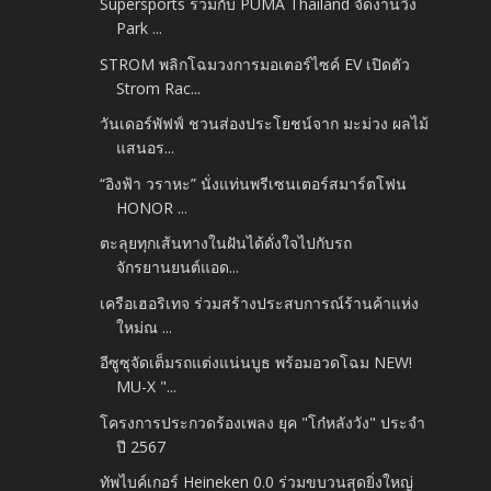
Supersports ร่วมกับ PUMA Thailand จัดงานวิ่ง
Park ...
STROM พลิกโฉมวงการมอเตอร์ไซค์ EV เปิดตัว
Strom Rac...
วันเดอร์พัฟฟ์ ชวนส่องประโยชน์จาก มะม่วง ผลไม้
แสนอร...
“อิงฟ้า วราหะ” นั่งแท่นพรีเซนเตอร์สมาร์ตโฟน
HONOR ...
ตะลุยทุกเส้นทางในฝันได้ดั่งใจไปกับรถ
จักรยานยนต์แอด...
เครือเฮอริเทจ ร่วมสร้างประสบการณ์ร้านค้าแห่ง
ใหม่ณ ...
อีซูซุจัดเต็มรถแต่งแน่นบูธ พร้อมอวดโฉม NEW!
MU-X "...
โครงการประกวดร้องเพลง ยุค "โก๋หลังวัง" ประจำ
ปี 2567
ทัพไบค์เกอร์ Heineken 0.0 ร่วมขบวนสุดยิ่งใหญ่