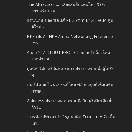
The Attraction เผยเสียงสะท้อนคนไทย 99%
อยากเห็นประ...
แคนนอนเปิดตัวเลนส์ RF 35mm f/1.4L VCM สู่มิ
ติใหม่แ...
HPE เปิดตัว HPE Aruba Networking Enterprise
Privat...
จับตา Y2Z DEBUT PROJECT บอยกรุ๊ปน้องใหม่
จากค่าย A ...
มูลนิธิ วิชัย ศรีวัฒนประภา ประกาศรายชื่อผู้ได้รับ
ท...
เบอร์สันเผยโฉมแบรนด์ใหม่ พลิกกลยุทธ์เพื่อเสริม
ภาพล...
Guinness ประกาศความร่วมมือกับ พรีเมียร์ลีก ย้ำ
ก้าว...
“การท่องเที่ยวมาเก๊า” ชูแนวคิด Tourism + จัดเต็ม
แพ...