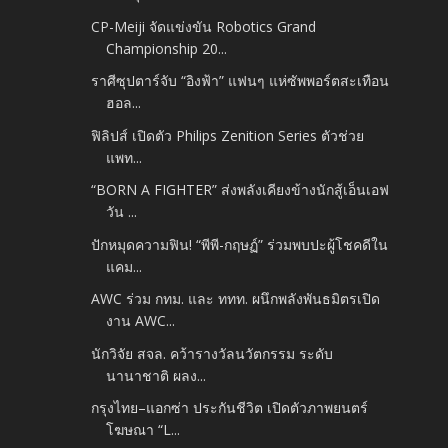
CP-Meiji จัดแข่งขัน Robotics Grand
Championship 20...
ราศีซุปตาร์จับ “อิงฟ้า” แฟนๆ แห่ซัพพอร์ตสะเทือน
ฮอล...
ฟิลิปส์ เปิดตัว Philips Zenition Series ตัวช่วย
แพท...
“BORN A FIGHTER” ส่งพลังเคียงข้างนักสู้เอ็นเอฟ
วัน ...
ปักหมุดความฟิน! “พีพี-กฤษฏ์” ร่วมพบปะผู้โชคดีใน
แคม...
AWC ร่วม กทม. และ ททท. ผนึกพลังพันธมิตรเปิด
งาน AWC...
นักวิจัย สจล. คว้ารางวัลนวัตกรรม ระดับ
นานาชาติ ผลง...
กรุงไทย–แอกซ่า ประกันชีวิต เปิดตัวภาพยนตร์
โฆษณา “L...