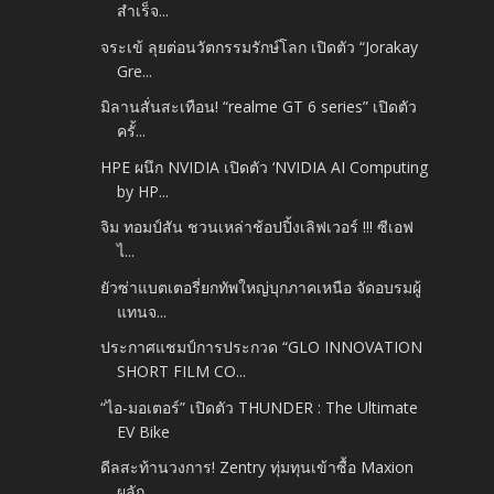
สำเร็จ...
จระเข้ ลุยต่อนวัตกรรมรักษ์โลก เปิดตัว “Jorakay
Gre...
มิลานสั่นสะเทือน! “realme GT 6 series” เปิดตัว
ครั้...
HPE ผนึก NVIDIA เปิดตัว ‘NVIDIA AI Computing
by HP...
จิม ทอมป์สัน ชวนเหล่าช้อปปิ้งเลิฟเวอร์ !!! ซีเอฟ
ไ...
ยัวซ่าแบตเตอรี่ยกทัพใหญ่บุกภาคเหนือ จัดอบรมผู้
แทนจ...
ประกาศแชมป์การประกวด “GLO INNOVATION
SHORT FILM CO...
“ไอ-มอเตอร์” เปิดตัว THUNDER : The Ultimate
EV Bike
ดีลสะท้านวงการ! Zentry ทุ่มทุนเข้าซื้อ Maxion
ผลัก...