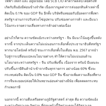
ไฟฟ้า เหล็ก และ อลูมิเนียม โดย SCB CIO คาดว่าผลลบโดยตรงที่
เกิดกับจีนยังมีค่อนข้างจำกัด เนื่องจากมูลค่าการส่งออกสินค้าเหล่านี้
คิดเป็น 0.1% ของ GDP จีน อีกทั้ง บริษัทจีนทยอยรับมือลดการพึ่งพา
สหรัฐฯ ผ่านการปรับห่วงโซ่อุปทาน ปรับช่องทางการค้า และมีแนว
โน้มกระจายความเสี่ยงทางการค้าอย่างต่อเนื่อง
อย่างไรก็ตาม ความขัดแย้งระหว่างสหรัฐฯ - จีน มีแนวโน้มสูงขึ้นหลัง
จากนี้ จากประเด็นความไม่แน่นอนการเลือกตั้งประธานาธิบดีสหรัฐฯ
หากนายโดนัลด์ ทรัมป์ ชนะการเลือกตั้งในเดือน พ.ย. 2567 อาจนำ
ไปสู่การเปลี่ยนแปลงนโยบายต่างๆ ทำให้ความไม่แน่นอนด้าน
นโยบายระหว่างสหรัฐฯ – จีน ปรับเพิ่มขึ้น เนื่องจาก ทรัมป์ มีแผนจะ
ปรับขึ้นภาษีสินค้านำเข้าจากจีนทุกรายการ อย่างน้อย 60% ซึ่งจะ
กระทบต่อจีน คิดเป็น 0.8% ของ GDP จีน ซึ่งอาจเพิ่มความเสี่ยงที่ทาง
การจีนจะยอมปล่อยให้เงินหยวนอ่อนค่าอย่างมีนัย เพื่อลดผลกระทบ
กำแพงภาษี
นอกจากนี้ ความตึงเครียดทางภูมิรัฐศาสตร์ ล่าสุด คือ ความขัดแย้ง
ระหว่างอิสราเอล-อิหร่าน ที่ก่อนหน้านี้อิหร่านตอบโต้อิสราเอล