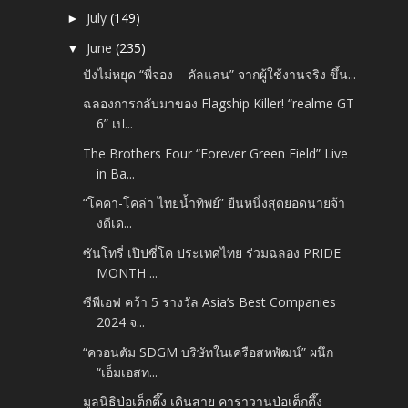
July
(149)
►
June
(235)
▼
ปังไม่หยุด “พี่จอง – คัลแลน” จากผู้ใช้งานจริง ขึ้น...
ฉลองการกลับมาของ Flagship Killer! “realme GT
6” เป...
The Brothers Four “Forever Green Field” Live
in Ba...
“โคคา-โคล่า ไทยน้ำทิพย์” ยืนหนึ่งสุดยอดนายจ้า
งดีเด...
ซันโทรี่ เป๊ปซี่โค ประเทศไทย ร่วมฉลอง PRIDE
MONTH ...
ซีพีเอฟ คว้า 5 รางวัล Asia’s Best Companies
2024 จ...
“ควอนตัม SDGM บริษัทในเครือสหพัฒน์” ผนึก
“เอ็มเอสท...
มูลนิธิป่อเต็กตึ๊ง เดินสาย คาราวานป่อเต็กตึ๊ง