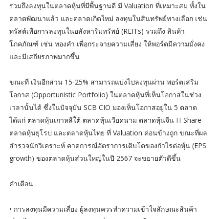
รวมถึงลงทุนในตลาดหุ้นที่มีพื้นฐานดี มี Valuation ที่เหมาะสม ทั้งใน
ตลาดพัฒนาแล้ว และตลาดเกิดใหม่ ลงทุนในสินทรัพย์ทางเลือก เช่น
ทรัสต์เพื่อการลงทุนในอสังหาริมทรัพย์ (REITs) รวมถึง สินค้า
โภคภัณฑ์ เช่น ทองคำ เพื่อกระจายความเสี่ยง ให้พอร์ตมีความมั่งคง
และมีเสถียรภาพมากขึ้น
ขณะที่ เงินอีกส่วน 15-25% สามารถแบ่งไปลงทุนผ่าน พอร์ตเสริม
โอกาส (Opportunistic Portfolio) ในตลาดหุ้นที่เห็นโอกาสในช่วง
เวลานั้นได้ ซึ่งในปัจจุบัน SCB CIO มองเห็นโอกาสอยู่ใน 5 ตลาด
ได้แก่ ตลาดหุ้นเกาหลีใต้ ตลาดหุ้นเวียดนาม ตลาดหุ้นจีน H-Share
ตลาดหุ้นยุโรป และตลาดหุ้นไทย ที่ Valuation ค่อนข้างถูก ขณะที่ผล
สำรวจนักวิเคราะห์ คาดการณ์อัตราการเติบโตของกำไรต่อหุ้น (EPS
growth) ของตลาดหุ้นส่วนใหญ่ในปี 2567 จะขยายตัวดีขึ้น
คำเตือน
• การลงทุนมีความเสี่ยง ผู้ลงทุนควรทำความเข้าใจลักษณะสินค้า