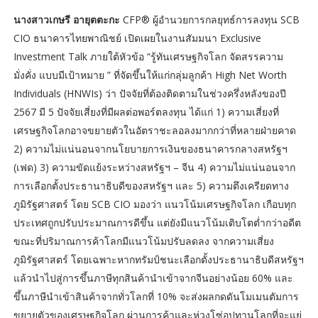
นางสาวเกษรี อายุตตะกะ
CFP® ผู้อำนวยการกลยุทธ์การลงทุน SCB
CIO ธนาคารไทยพาณิชย์ เปิดเผยในงานสัมมนา Exclusive
Investment Talk ภายใต้หัวข้อ “รู้ทันเศรษฐกิจโลก จัดสรรความ
มั่งคั่ง แบบมีเป้าหมาย ” ที่จัดขึ้นให้แก่กลุ่มลูกค้า High Net Worth
Individuals (HNWIs) ว่า ปัจจัยที่ต้องติดตามในช่วงครึ่งหลังของปี
2567 มี 5 ปัจจัยเสี่ยงที่มีผลต่อพอร์ตลงทุน ได้แก่ 1) ความเสี่ยงที่
เศรษฐกิจโลกอาจขยายตัวในอัตราชะลอลงมากกว่าที่หลายฝ่ายคาด
2) ความไม่แน่นอนจากนโยบายการเงินของธนาคารกลางสหรัฐฯ
(เฟด) 3) ความขัดแย้งระหว่างสหรัฐฯ – จีน 4) ความไม่แน่นอนจาก
การเลือกตั้งประธานาธิบดีของสหรัฐฯ และ 5) ความตึงเครียดทาง
ภูมิรัฐศาสตร์ โดย SCB CIO มองว่า แนวโน้มเศรษฐกิจโลก เกือบทุก
ประเทศถูกปรับประมาณการดีขึ้น แต่ยังมีแนวโน้มเติบโตต่ำกว่าอดีต
ขณะที่ปริมาณการค้าโลกมีแนวโน้มปรับลดลง จากความเสี่ยง
ภูมิรัฐศาสตร์ โดยเฉพาะหากทรัมป์ชนะเลือกตั้งประธานาธิบดีสหรัฐฯ
แล้วนำไปสู่การขึ้นภาษีทุกสินค้านำเข้าจากจีนอย่างน้อย 60% และ
ขึ้นภาษีนำเข้าสินค้าจากทั่วโลกที่ 10% จะส่งผลกดดันโมเมนตัมการ
ขยายตัวของเศรษฐกิจโลก ผ่านการค้าและห่วงโซ่อุปทานโลกที่จะแย่