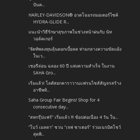
ปันค...
HARLEY-DAVIDSON® อวดโฉมรถมอเตอร์ไซค์
HYDRA-GLIDE R...
แนะนำวิธีรักษาสุขภาพในช่วงหน้าฝนกับ นัท
วอล์คเกอร์
“จัดทัพลงทุนลุ้นดอกเบี้ยลด ท่ามกลางความขัดแย้ง
ในเว...
เชอรีล่อน ฉลอง 60 ปี แห่งความสำเร็จ ในงาน
SAHA Gro...
เริ่มแล้ว! โลตัสยกคาราวานแฟรนไชส์สัญจรสร้าง
อาชีพท้...
Saha Group Fair Begins! Shop for 4
consecutive day...
“สหกรุ๊ปแฟร์” เริ่มแล้ว !!! ช้อปต่อเนื่อง 4 วัน ใน...
“โบว์ เมลดา” ชวน “เจฟ ซาเตอร์” ร่วมเนรมิตโชว์
สุดพิ...