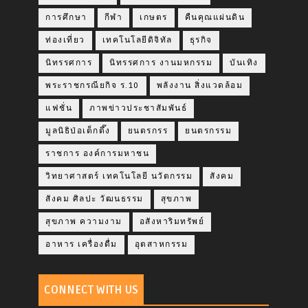
การศึกษา
กีฬา
เกษตร
คืนคุณแผ่นดิน
ท่องเที่ยว
เทคโนโลยีดิจิทัล
ธุรกิจ
นิทรรศการ
นิทรรศการ งานมหกรรม
บันเทิง
พระราชกรณียกิจ ร.10
พลังงาน สิ่งแวดล้อม
แฟชั่น
ภาพข่าวประชาสัมพันธ์
มูลนิธิป่อเต็กตึ๊ง
ยนตรกรร
ยนตรกรรม
ราชการ องค์การมหาชน
วิทยาศาสตร์ เทคโนโลยี นวัตกรรม
สังคม
สังคม ศิลปะ วัฒนธรรม
สุขภาพ
สุขภาพ ความงาม
อสังหาริมทรัพย์
อาหาร เครื่องดื่ม
อุตสาหกรรม
CONNECT WITH US