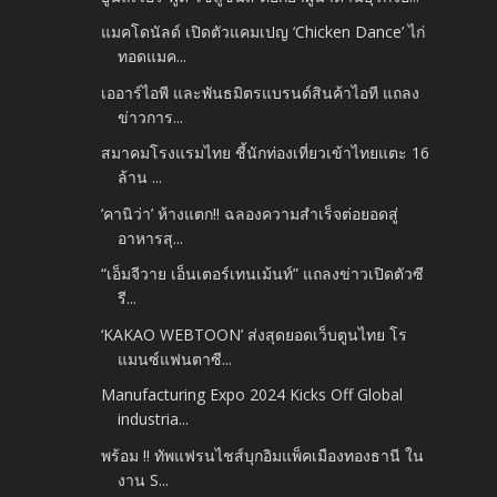
แมคโดนัลด์ เปิดตัวแคมเปญ ‘Chicken Dance’ ไก่
ทอดแมค...
เออาร์ไอพี และพันธมิตรแบรนด์สินค้าไอที แถลง
ข่าวการ...
สมาคมโรงแรมไทย ชี้นักท่องเที่ยวเข้าไทยแตะ 16
ล้าน ...
‘คานิว่า’ ห้างแตก!! ฉลองความสำเร็จต่อยอดสู่
อาหารสุ...
“เอ็มจีวาย เอ็นเตอร์เทนเม้นท์” แถลงข่าวเปิดตัวซี
รี...
‘KAKAO WEBTOON’ ส่งสุดยอดเว็บตูนไทย โร
แมนซ์แฟนตาซี...
Manufacturing Expo 2024 Kicks Off Global
industria...
พร้อม !! ทัพแฟรนไชส์บุกอิมแพ็คเมืองทองธานี ใน
งาน S...