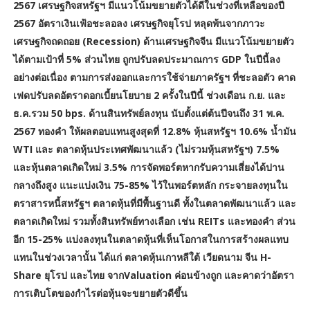
2567 เศรษฐกิจสหรัฐฯ มีแนวโน้มขยายตัวได้ดีในช่วงที่เหลือของปี
2567 อัตราเงินเฟ้อชะลอลง เศรษฐกิจยุโรป หลุดพ้นจากภาวะ
เศรษฐกิจถดถอย (Recession) ด้านเศรษฐกิจจีน มีแนวโน้มขยายตัว
ได้ตามเป้าที่ 5% ส่วนไทย ถูกปรับลดประมาณการ GDP ในปีนี้ลง
อย่างต่อเนื่อง ตามการส่งออกและการใช้จ่ายภาครัฐฯ ที่ชะลอตัว คาด
เฟดปรับลดอัตราดอกเบี้ยนโยบาย 2 ครั้งในปีนี้ ช่วงเดือน ก.ย. และ
ธ.ค.รวม 50 bps. ด้านสินทรัพย์ลงทุน นับตั้งแต่ต้นปีจนถึง 31 พ.ค.
2567 ทองคำ ให้ผลตอบแทนสูงสุดที่ 12.8% หุ้นสหรัฐฯ 10.6% น้ำมัน
WTI และ ตลาดหุ้นประเทศพัฒนาแล้ว (ไม่รวมหุ้นสหรัฐฯ) 7.5%
และหุ้นตลาดเกิดใหม่ 3.5% การจัดพอร์ตหากรับความเสี่ยงได้ปาน
กลางถึงสูง แนะแบ่งเงิน 75-85% ไว้ในพอร์ตหลัก กระจายลงทุนใน
ตราสารหนี้สหรัฐฯ ตลาดหุ้นที่มีพื้นฐานดี ทั้งในตลาดพัฒนาแล้ว และ
ตลาดเกิดใหม่ รวมทั้งสินทรัพย์ทางเลือก เช่น REITs และทองคำ ส่วน
อีก 15-25% แบ่งลงทุนในตลาดหุ้นที่เห็นโอกาสในการสร้างผลแทบ
แทนในช่วงเวลานั้น ได้แก่ ตลาดหุ้นเกาหลีใต้ เวียดนาม จีน H-
Share ยุโรป และไทย จากValuation ค่อนข้างถูก และคาดว่าอัตรา
การเติบโตของกำไรต่อหุ้นจะขยายตัวดีขึ้น