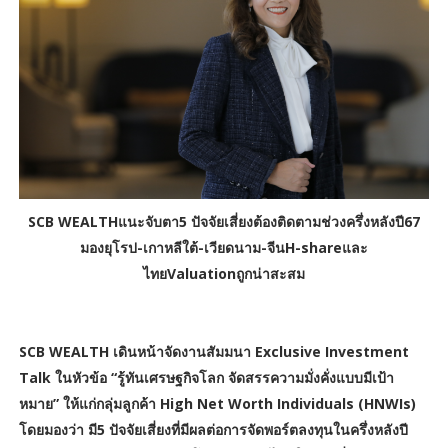
SCB WEALTHแนะจับตา5 ปัจจัยเสี่ยงต้องติดตามช่วงครึ่งหลังปี67
มองยุโรป-เกาหลีใต้-เวียดนาม-จีนH-shareและ
ไทยValuationถูกน่าสะสม
SCB WEALTH เดินหน้าจัดงานสัมมนา Exclusive Investment
Talk ในหัวข้อ “รู้ทันเศรษฐกิจโลก จัดสรรความมั่งคั่งแบบมีเป้า
หมาย” ให้แก่กลุ่มลูกค้า High Net Worth Individuals (HNWIs)
โดยมองว่า มี5 ปัจจัยเสี่ยงที่มีผลต่อการจัดพอร์ตลงทุนในครึ่งหลังปี