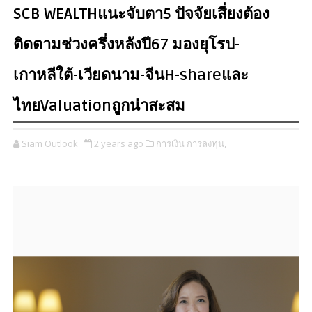
SCB WEALTHแนะจับตา5 ปัจจัยเสี่ยงต้อง
ติดตามช่วงครึ่งหลังปี67 มองยุโรป-
เกาหลีใต้-เวียดนาม-จีนH-shareและ
ไทยValuationถูกน่าสะสม
Siam Outlook
2 years ago
การเงิน การลงทุน,