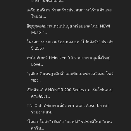
จักรยานยนต์แอด...
เครือเฮอริเทจ ร่วมสร้างประสบการณ์ร้านค้าแห่ง
ใหม่ณ ...
อีซูซุจัดเต็มรถแต่งแน่นบูธ พร้อมอวดโฉม NEW!
MU-X "...
โครงการประกวดร้องเพลง ยุค "โก๋หลังวัง" ประจำ
ปี 2567
ทัพไบค์เกอร์ Heineken 0.0 ร่วมขบวนสุดยิ่งใหญ่
Love...
“วุฒิกร อินทรภูวศักดิ์” และทีมเมทชาวสวีเดน โชว์
ฟอร...
เปิดตัวแล้ว! HONOR 200 Series สมาร์ตโฟนสเป
คระดับเร...
TNLX นำทัพแบรนด์ดัง era-won, Absorba เข้า
ร่วมงานสห...
“โคคา-โคล่า” เปิดตัว “ชเวปส์” รสชาติใหม่ “แมน
ดาริน...