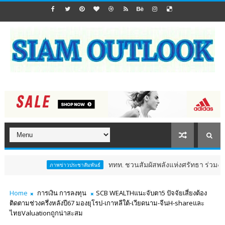
ททท. ชวนสัมผัสพลังแห่งศรัทธา ร่วมงาน "ห่มผ้าหลวง
ภาพข่าวประชาสัมพันธ์
Home
การเงิน การลงทุน
SCB WEALTHแนะจับตา5 ปัจจัยเสี่ยงต้อง
ติดตามช่วงครึ่งหลังปี67 มองยุโรป-เกาหลีใต้-เวียดนาม-จีนH-shareและ
ไทยValuationถูกน่าสะสม