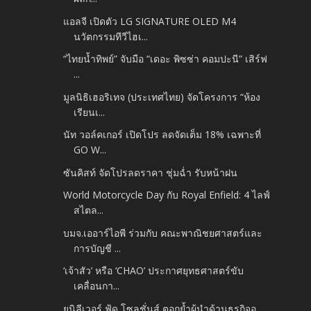
แอลจี เปิดตัว LG SIGNATURE OLED M4
นวัตกรรมทีวีไฮเ...
“ไทยน้ำทิพย์” จับมือ “เดอะ พิซซ่า คอมปะนี” เสิร์ฟ
...
มูลนิธิเฮอริเทจ (ประเทศไทย) จัดโครงการ “ห้อง
เรียนเ...
นัท วอล์คเกอร์ เปิดโปร ลดจัดเต็ม 18% เฉพาะที่
GO W...
ซันคิสท์ จัดโปรลดราคา ชุ่มฉ่ำ รับหน้าฝน
World Motorcycle Day กับ Royal Enfield: 4 ไลฟ์
สไตล...
บมจ.เออาร์ไอพี ร่วมกับ คณะพาณิชยศาสตร์และ
การบัญชี ...
‘เจ้าสัว’ หรือ ‘CHAO’ ประกาศยุทธศาสตร์ขับ
เคลื่อนกา...
ยูนิลีเวอร์ ฟู้ด โซลูชั่นส์ ตอกย้ำผู้นำด้านธุรกิจอ...