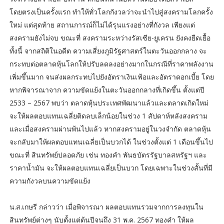
โดยตรงเป็นครั้งแรก ทำให้ทั่วโลกกังวลว่าจะนำไปสู่สงครามโลกครั้ง
ใหม่ แต่สุดท้าย สถานการณ์ก็ไม่ได้รุนแรงอย่างที่กังวล เพียงแต่
สงครามยังไม่จบ ขณะที่ สงครามระหว่างรัสเซีย-ยูเครน ยังคงยืดเยื้อ
ทั้งนี้ จากสถิติในอดีต ความเสี่ยงภูมิรัฐศาสตร์ในตะวันออกกลาง จะ
กระทบต่อตลาดหุ้นโลกให้ปรับลดลงอย่างมากในกรณีที่ราคาพลังงาน
เพิ่มขึ้นมาก จนส่งผลกระทบไปยังอัตราเงินเฟ้อและอัตราดอกเบี้ย โดย
หากพิจารณาจาก ความขัดแย้งในตะวันออกกลางที่เกิดขึ้น ตั้งแต่ปี
2533 – 2567 พบว่า ตลาดหุ้นประเทศพัฒนาแล้วและตลาดเกิดใหม่
จะให้ผลตอบแทนเฉลี่ยติดลบเล็กน้อยในช่วง 1 สัปดาห์หลังสงคราม
และเมื่อสงครามผ่านพ้นไปแล้ว หากสงครามอยู่ในวงจำกัด ตลาดหุ้น
จะกลับมาให้ผลตอบแทนเฉลี่ยเป็นบวกได้ ในช่วงตั้งแต่ 1 เดือนขึ้นไป
ขณะที่ สินทรัพย์ปลอดภัย เช่น ทองคำ พันธบัตรรัฐบาลสหรัฐฯ และ
ราคาน้ำมัน จะให้ผลตอบแทนเฉลี่ยเป็นบวก โดยเฉพาะในช่วงสั้นที่มี
ความกังวลบนความขัดแย้ง
น.ส.เกษรี กล่าวว่า เมื่อพิจารณา ผลตอบแทนรวมจากการลงทุนใน
สินทรัพย์ต่างๆ นับตั้งแต่ต้นปีจนถึง 31 พ.ค. 2567 ทองคำ ให้ผล