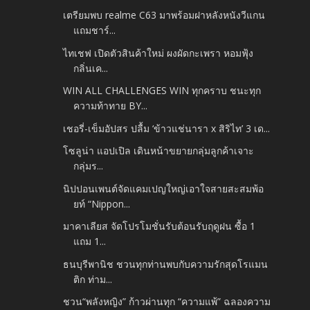
เตรียมพบ realme C63 มาพร้อมฝาหลังหนังวีแกน
แถมชาร์...
ไทเชฟ เปิดตัวสินค้าใหม่ ผงผัดกะเพรา หอมฟุ้ง
กลิ่นเค...
WIN ALL CHALLENGES WIN ทุกคราบ ชนะทุก
ความท้าทาย BY...
เชอรี่-เข็มอัปสร ปลื้ม ‘ข้าวแช่นารา x สิริไท’ 3 เด...
โซลูน่า แอปเปิล เดินหน้าขยายกลุ่มลูกค้าเจาะ
กลุ่มร...
นิปปอนเพนต์จัดแคมเปญใหญ่เอาใจสายสะสมพ้อ
ยท์ “Nippon...
มาคาเลียส จัดโปรโมชั่นรับต้อนรับฤดูฝน ซื้อ 1
แถม 1...
ธนบุรีพานิช ชวนทุกท่านพบกับความรักสุดโรแมน
ติก ท่าม...
ชวน“พลังหญิง” ก้าวผ่านทุก “ความแพ้” ฉลองความ