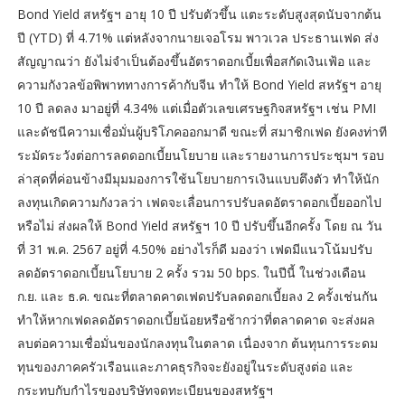
Bond Yield สหรัฐฯ อายุ 10 ปี ปรับตัวขึ้น แตะระดับสูงสุดนับจากต้น
ปี (YTD) ที่ 4.71% แต่หลังจากนายเจอโรม พาวเวล ประธานเฟด ส่ง
สัญญาณว่า ยังไม่จำเป็นต้องขึ้นอัตราดอกเบี้ยเพื่อสกัดเงินเฟ้อ และ
ความกังวลข้อพิพาททางการค้ากับจีน ทำให้ Bond Yield สหรัฐฯ อายุ
10 ปี ลดลง มาอยู่ที่ 4.34% แต่เมื่อตัวเลขเศรษฐกิจสหรัฐฯ เช่น PMI
และดัชนีความเชื่อมั่นผู้บริโภคออกมาดี ขณะที่ สมาชิกเฟด ยังคงท่าที
ระมัดระวังต่อการลดดอกเบี้ยนโยบาย และรายงานการประชุมฯ รอบ
ล่าสุดที่ค่อนข้างมีมุมมองการใช้นโยบายการเงินแบบตึงตัว ทำให้นัก
ลงทุนเกิดความกังวลว่า เฟดจะเลื่อนการปรับลดอัตราดอกเบี้ยออกไป
หรือไม่ ส่งผลให้ Bond Yield สหรัฐฯ 10 ปี ปรับขึ้นอีกครั้ง โดย ณ วัน
ที่ 31 พ.ค. 2567 อยู่ที่ 4.50% อย่างไรก็ดี มองว่า เฟดมีแนวโน้มปรับ
ลดอัตราดอกเบี้ยนโยบาย 2 ครั้ง รวม 50 bps. ในปีนี้ ในช่วงเดือน
ก.ย. และ ธ.ค. ขณะที่ตลาดคาดเฟดปรับลดดอกเบี้ยลง 2 ครั้งเช่นกัน
ทำให้หากเฟดลดอัตราดอกเบี้ยน้อยหรือช้ากว่าที่ตลาดคาด จะส่งผล
ลบต่อความเชื่อมั่นของนักลงทุนในตลาด เนื่องจาก ต้นทุนการระดม
ทุนของภาคครัวเรือนและภาคธุรกิจจะยังอยู่ในระดับสูงต่อ และ
กระทบกับกำไรของบริษัทจดทะเบียนของสหรัฐฯ