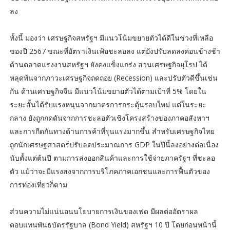
ลง
ทั้งนี้ มองว่า เศรษฐกิจสหรัฐฯ มีแนวโน้มขยายตัวได้ดีในช่วงที่เหลือ
ของปี 2567 ขณะที่อัตราเงินเฟ้อชะลอลง แต่ยังปรับลดลงค่อนข้างช้า
ด้านตลาดแรงงานสหรัฐฯ ยังคงแข็งแกร่ง ส่วนเศรษฐกิจยุโรป ได้
หลุดพ้นจากภาวะเศรษฐกิจถดถอย (Recession) และปรับตัวดีขึ้นเช่น
กัน ด้านเศรษฐกิจจีน มีแนวโน้มขยายตัวได้ตามเป้าที่ 5% โดยใน
ระยะสั้นได้รับแรงหนุนจากมาตรการกระตุ้นรอบใหม่ แต่ในระยะ
กลาง ยังถูกกดดันจากการชะลอตัวเชิงโครงสร้างของภาคอสังหาฯ
และการกีดกันทางด้านการค้าที่รุนแรงมากขึ้น สำหรับเศรษฐกิจไทย
ถูกนักเศรษฐศาสตร์ปรับลดประมาณการ GDP ในปีนี้ลงอย่างต่อเนื่อง
นับตั้งแต่ต้นปี ตามการส่งออกสินค้าและการใช้จ่ายภาครัฐฯ ที่ชะลอ
ตัว แม้ว่าจะมีแรงส่งจากการบริโภคภาคเอกชนและการฟื้นตัวของ
การท่องเที่ยวก็ตาม
ส่วนความไม่แน่นอนนโยบายการเงินของเฟด มีผลต่ออัตราผล
ตอบแทนพันธบัตรรัฐบาล (Bond Yield) สหรัฐฯ 10 ปี โดยก่อนหน้านี้