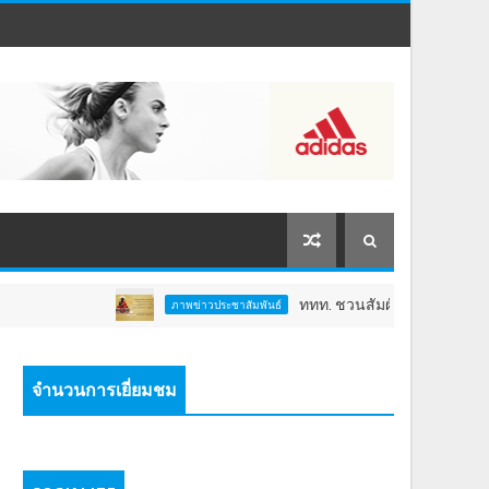
ททท. ชวนสัมผัสพลังแห่งศรัทธา ร่วมงาน "ห่มผ้า
ภาพข่าวประชาสัมพันธ์
จำนวนการเยี่ยมชม