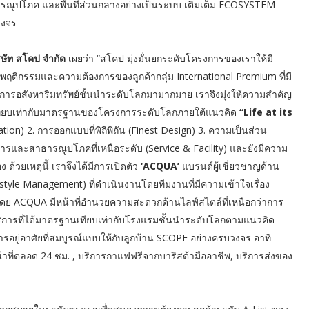
รณูปโภค และพื้นที่ส่วนกลางอย่างเป็นระบบ เติมเต็ม ECOSYSTEM
วงจร
ิษัท สโคป จำกัด
เผยว่า “สโคป มุ่งมั่นยกระดับโครงการของเราให้มี
ฤติกรรมและความต้องการของลูกค้ากลุ่ม International Premium ที่มี
การอสังหาริมทรัพย์ชั้นนำระดับโลกมามากมาย เราจึงมุ่งให้ความสำคัญ
ที่เทียบเท่ากับมาตรฐานของโครงการระดับโลกภายใต้แนวคิด
“Life at its
tion) 2. การออกแบบที่พิถีพิถัน (Finest Design) 3. ความเป็นส่วน
บริการและสาธารณูปโภคที่เหนือระดับ (Service & Facility) และยังมีความ
 ด้วยเหตุนี้ เราจึงได้มีการเปิดตัว
‘ACQUA’
แบรนด์ผู้เชี่ยวชาญด้าน
tyle Management) ที่ดำเนินงานโดยทีมงานที่มีความเข้าใจเรื่อง
โดย ACQUA มีหน้าที่อำนวยความสะดวกด้านไลฟ์สไตล์ที่เหนือกว่าการ
ริการที่ได้มาตรฐานเทียบเท่ากับโรงแรมชั้นนำระดับโลกตามแนวคิด
รอยู่อาศัยที่สมบูรณ์แบบให้กับลูกบ้าน SCOPE อย่างครบวงจร อาทิ
ที่ตลอด 24 ชม. , บริการกาแฟฟรีจากบาริสต้ามืออาชีพ, บริการส่งของ