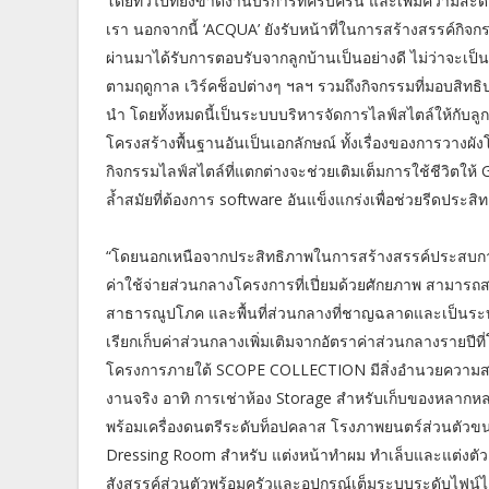
โดยทั่วไปที่ยังขาดงานบริการที่ครบครัน และเพิ่มความสะ
เรา นอกจากนี้ ‘ACQUA’ ยังรับหน้าที่ในการสร้างสรรค์กิจ
ผ่านมาได้รับการตอบรับจากลูกบ้านเป็นอย่างดี ไม่ว่าจะเป
ตามฤดูกาล เวิร์คช็อปต่างๆ ฯลฯ รวมถึงกิจกรรมที่มอบสิทธิ
นำ โดยทั้งหมดนี้เป็นระบบบริหารจัดการไลฟ์สไตล์ให้กับล
โครงสร้างพื้นฐานอันเป็นเอกลักษณ์ ทั้งเรื่องของการวา
กิจกรรมไลฟ์สไตล์ที่แตกต่างจะช่วยเติมเต็มการใช้ชีวิตใ
ล้ำสมัยที่ต้องการ software อันแข็งแกร่งเพื่อช่วยรีดประส
“โดยนอกเหนือจากประสิทธิภาพในการสร้างสรรค์ประสบการ
ค่าใช้จ่ายส่วนกลางโครงการที่เปี่ยมด้วยศักยภาพ สามารถส
สาธารณูปโภค และพื้นที่ส่วนกลางที่ชาญฉลาดและเป็นระบ
เรียกเก็บค่าส่วนกลางเพิ่มเติมจากอัตราค่าส่วนกลางรายป
โครงการภายใต้ SCOPE COLLECTION มีสิ่งอำนวยความสะดว
งานจริง อาทิ การเช่าห้อง Storage สำหรับเก็บของหลาก
พร้อมเครื่องดนตรีระดับท็อปคลาส โรงภาพยนตร์ส่วนตัวขนาด 
Dressing Room สำหรับ แต่งหน้าทำผม ทำเล็บและแต่งตัว 
สังสรรค์ส่วนตัวพร้อมครัวและอุปกรณ์เต็มระบบระดับไฟน์ไดน์