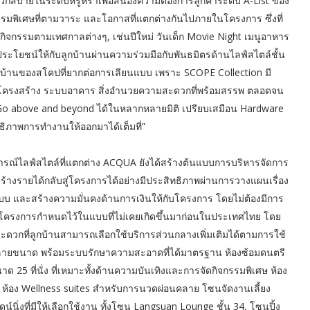
ดวกสบายในระดับหรูหราเพื่อสนองความต้องการลูกค้าระดับ A-List ของ
กรรมพิเศษที่ตามวาระ และโอกาสที่แตกต่างกันไปภายในโครงการ ซึ่งที่
็นกิจกรรมตามเทศกาลต่างๆ, เช่นปีใหม่ วันเด็ก Movie Night เมนูอาหาร
ประโยชน์ให้กับลูกบ้านผ่านความร่วมมือกับพันธมิตรด้านไลฟ์สไตล์ชั้น
ูกบ้านของสโคปที่ยากต่อการเลียนแบบ เพราะ SCOPE Collection มี
งผังโครงสร้าง ระบบอาคาร สิ่งอำนวยความสะดวกที่พร้อมสรรพ ตลอดจน
ห้ Go above and beyond ได้ในหลากหลายมิติ เปรียบเสมือน Hardware
ิทธิภาพการทำงานให้ออกมาได้เต็มที่”
ณ์ไลฟ์สไตล์ที่แตกต่าง ACQUA ยังได้สร้างต้นแบบการบริหารจัดการ
ร้างรายได้กลับสู่โครงการได้อย่างมีประสิทธิภาพผ่านการวางแผนเรื่อง
บ และสร้างความมั่นคงด้านการเงินให้กับโครงการ โดยไม่ต้องมีการ
ีที่โครงการกำหนดไว้ในแบบที่ไม่เคยเกิดขึ้นมาก่อนในประเทศไทย โดย
กที่ลูกบ้านสามารถเลือกใช้บริการส่วนกลางเพิ่มเติมได้ตามการใช้
หลายขนาด พร้อมระบบรักษาความสะอาดที่ได้มาตรฐาน ห้องซ้อมดนตรี
25 ที่นั่ง ที่เหมาะทั้งด้านความบันเทิงและการจัดกิจกรรมพิเศษ ห้อง
ห้อง Wellness suites สำหรับการนวดผ่อนคลาย โซนจัดงานเลี้ยง
นิ่งที่มีให้เลือกใช้งาน ทั้งโซน Langsuan Lounge ชั้น 34, โซนปิ้ง