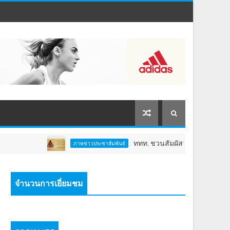
ททท. ชวนสัมผัสพลังแห่งศรัทธา ร่วมงาน "ห่ม
ภาพข่าวประชาสัมพันธ์
จำนวนการเยี่ยมชม