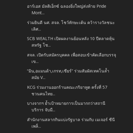
อาร์เอส มัลติเอ็กซ์ ฉลองยิ่งใหญ่ส่งท้าย Pride
Mont...
ร่วมยินดี นศ. สจล. โชว์ทักษะเต้น คว้ารางวัลชนะ
เลิศ...
SCB WEALTH เปิดผลงานย้อนหลัง 10 ปีตลาดหุ้น
สหรัฐ โช...
สจล. เปิดรับสมัครบุคคล เพื่อสอบเข้าคัดเลือกบรรจุ
เข...
“มิน,อแมนด้า,เกรท,เชียร์” ร่วมสัมผัสเทคโนล้ำ
สมัย V...
KCG ร่วมงานออกร้านคณะภริยาทูต ครั้งที่ 57
ชวนคนไทย...
บางจากฯ ย้ำเป้าหมายการเป็นมากกว่าสถานี
บริการ จับมื...
สำนักงานสลากกินแบ่งรัฐบาล ร่วมกับ เมเจอร์ ซีนี
เพล็...