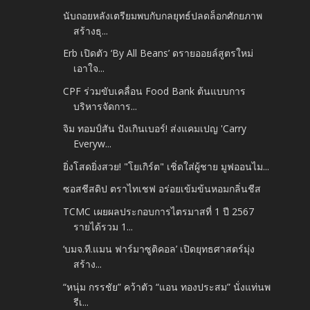
นับถอยหลังเตรียมพบกับกลยุทธ์ปลดล็อกศักยภาพ
สร้างธุ...
Erb เปิดตัว ‘By All Beans’ ดรายออยล์สูตรใหม่
เอาใจ...
CPF ร่วมขับเคลื่อน Food Bank ต้นแบบการ
บริหารจัดการ...
จิม ทอมป์สัน ปังเกินเบอร์! ส่งแคมเปญ 'Carry
Everyw...
ยิ่งโสดยิ่งสวย! "โยเกิร์ต" เชิ่ดใส่ผู้ชาย มูฟออนไม...
ซอสชีสดิป ตราไทเชฟ อร่อยเข้มข้นหอมกลิ่นชีส
TCMC เผยผลประกอบการไตรมาสที่ 1 ปี 2567
รายได้รวม 1...
‘บมจ.ที.แมน ฟาร์มาซูติคอล’ เปิดยุทธศาสตร์มุ่ง
สร้าง...
“หนุ่ม กรรชัย” คว้าตัว “แอน ทองประสม” นั่งแท่นพ
รีเ...