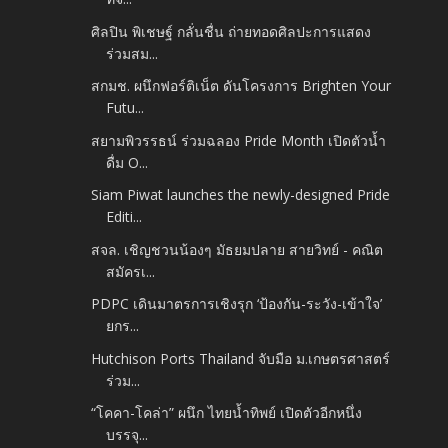
ศิลปิน พิเชษฐ์ กลั่นชื่น ถ่ายทอดศิลปะการแสดง
ร่วมสม...
สกมช. ผนึกฟอร์ติเน็ต ดันโครงการ Brighten Your
Futu...
สยามพิวรรธน์ ร่วมฉลอง Pride Month เปิดตัวน้ำ
ดื่ม O...
Siam Piwat launches the newly-designed Pride
Editi...
สจล. เชิญชวนน้องๆ มัธยมปลาย สายวิทย์ - คณิต
สมัครเ...
PDPC เดินมาตรการเชิงรุก ‘ป้องกัน-ระวัง-เข้าใจ’
ยกร...
Hutchison Ports Thailand จับมือ ม.เกษตรศาสตร์
ร่วม...
“โคคา-โคล่า” ผนึก ไทยน้ำทิพย์ เปิดตัวอีกหนึ่ง
บรรจุ...