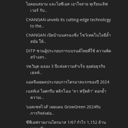
ไอคอนสยาม และไอซีเอส เอาใจสาย ทุเรียนเลิฟ
เวอร์ รับ...
CHANGAN unveils its cutting-edge technology
to the...
CHANGAN เปิดบ้านนครฉงชิ่ง โชว์เทคโนโลยีล้ำ
สมัย ให้...
DITP ชวนผู้ประกอบการแบรนด์ไทยที่ใช้ ความคิด
สร้างสร...
รพ.วิมุต ฉลอง 3 ปีแห่งความสำเร็จ ลุยต่อธุรกิจ
เฮลท์...
แอลจีเผยผลประกอบการไตรมาสแรกของปี 2024
เนสท์เล่ ไอศกรีม พลิกโฉม “ลา ฟรุ๊ตต้า” ตอกย้ำ
ความเ...
‘แอสเซทไวส์’ เผยแผน GrowGreen 2024กับ
ภารกิจส่งต่อ...
ซีพีเอฟรายงานไตรมาส 1/67 กำไร 1,152 ล้าน