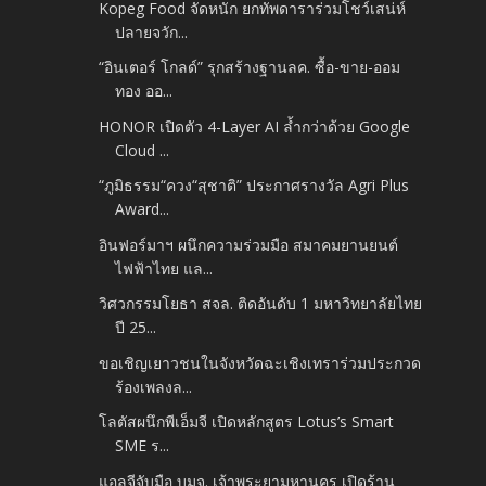
Kopeg Food จัดหนัก ยกทัพดาราร่วมโชว์เสน่ห์
ปลายจวัก...
“อินเตอร์ โกลด์” รุกสร้างฐานลค. ซื้อ-ขาย-ออม
ทอง ออ...
HONOR เปิดตัว 4-Layer AI ล้ำกว่าด้วย Google
Cloud ...
“ภูมิธรรม“ควง“สุชาติ” ประกาศรางวัล Agri Plus
Award...
อินฟอร์มาฯ ผนึกความร่วมมือ สมาคมยานยนต์
ไฟฟ้าไทย แล...
วิศวกรรมโยธา สจล. ติดอันดับ 1 มหาวิทยาลัยไทย
ปี 25...
ขอเชิญเยาวชนในจังหวัดฉะเชิงเทราร่วมประกวด
ร้องเพลงล...
โลตัสผนึกพีเอ็มจี เปิดหลักสูตร Lotus’s Smart
SME ร...
แอลจีจับมือ บมจ. เจ้าพระยามหานคร เปิดร้าน