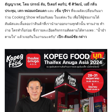
ธัญญาเรศ, โดม ปกรณ์ ลัม, ปีเตอร์ คอร์ป, ซี ศิวัฒน์, เอมี่ กลิ่น
ประทุม, เสก-หม่อมถนัดแดก
และ
เข็ม รุจิรา
ที่จะผลัดเปลี่ยนกันมา
ร่วม Cooking Show พร้อมกับผม ในแต่ละวัน เพื่อให้ผู้ชมงานได้
สัมผัสและลิ้มลองว่าสินค้าที่เรานำมาออกงานทุกตัวนั้น ทานง่าย ทำ
ง่าย ใครทำก็อร่อย ซึ่งรายละเอียดกิจกรรมติดตามได้ทางเพจ : “น้ำยำ
ตามใจ” แล้วเจอกันในงานนะครับ”
เป๊ก-สัณณ์ชัย กล่าว