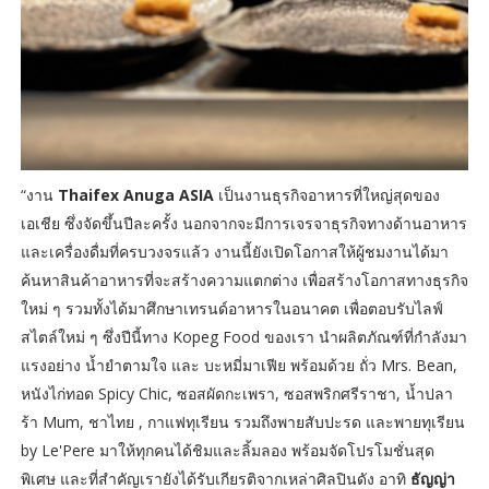
“งาน
Thaifex Anuga ASIA
เป็นงานธุรกิจอาหารที่ใหญ่สุดของ
เอเชีย ซึ่งจัดขึ้นปีละครั้ง นอกจากจะมีการเจรจาธุรกิจทางด้านอาหาร
และเครื่องดื่มที่ครบวงจรแล้ว งานนี้ยังเปิดโอกาสให้ผู้ชมงานได้มา
ค้นหาสินค้าอาหารที่จะสร้างความแตกต่าง เพื่อสร้างโอกาสทางธุรกิจ
ใหม่ ๆ รวมทั้งได้มาศึกษาเทรนด์อาหารในอนาคต เพื่อตอบรับไลฟ์
สไตล์ใหม่ ๆ ซึ่งปีนี้ทาง Kopeg Food ของเรา นำผลิตภัณฑ์ที่กำลังมา
แรงอย่าง น้ำยำตามใจ และ บะหมี่มาเฟีย พร้อมด้วย ถั่ว Mrs. Bean,
หนังไก่ทอด Spicy Chic, ซอสผัดกะเพรา, ซอสพริกศรีราชา, น้ำปลา
ร้า Mum, ชาไทย , กาแฟทุเรียน รวมถึงพายสับปะรด และพายทุเรียน
by Le'Pere มาให้ทุกคนได้ชิมและลิ้มลอง พร้อมจัดโปรโมชั่นสุด
พิเศษ และที่สำคัญเรายังได้รับเกียรติจากเหล่าศิลปินดัง อาทิ
ธัญญ่า