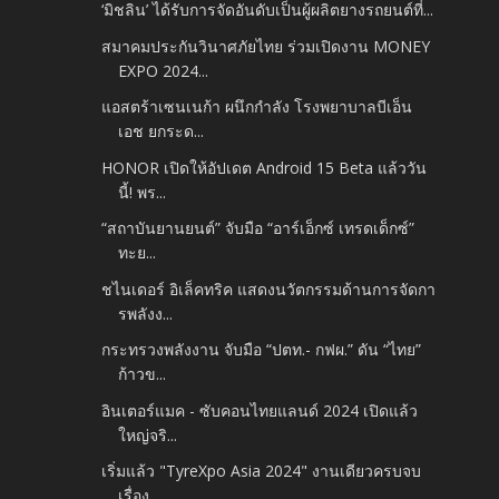
‘มิชลิน’ ได้รับการจัดอันดับเป็นผู้ผลิตยางรถยนต์ที่...
สมาคมประกันวินาศภัยไทย ร่วมเปิดงาน MONEY
EXPO 2024...
แอสตร้าเซนเนก้า ผนึกกำลัง โรงพยาบาลบีเอ็น
เอช ยกระด...
HONOR เปิดให้อัปเดต Android 15 Beta แล้ววัน
นี้! พร...
“สถาบันยานยนต์” จับมือ “อาร์เอ็กซ์ เทรดเด็กซ์”
ทะย...
ชไนเดอร์ อิเล็คทริค แสดงนวัตกรรมด้านการจัดกา
รพลังง...
กระทรวงพลังงาน จับมือ “ปตท.- กฟผ.” ดัน “ไทย”
ก้าวข...
อินเตอร์แมค - ซับคอนไทยแลนด์ 2024 เปิดแล้ว
ใหญ่จริ...
เริ่มแล้ว "TyreXpo Asia 2024" งานเดียวครบจบ
เรื่อง ...