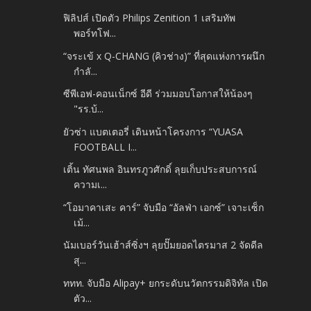
ฟิลิปส์ เปิดตัว Philips Zenition 1 เสริมทัพ
พอร์ทโฟ...
“จระเข้ x Q-CHANG (คิวช่าง)” ที่สุดแห่งการผนึก
กำลั...
ซีพีเอฟ-คอนเน็กซ์ อีดี ร่วมมอบโอกาสให้น้องๆ
"รร.บ้...
ยัวซ่า แบตเตอรี่ เดินหน้าโครงการ “YUASA
FOOTBALL I...
เติ้น ทัศนพล อินทรภูวศักดิ์ ลุยเก็บประสบการณ์
ความเ...
“โอมาคาเสะ คาร์” จับมือ “อัลฟ่า เอกซ์” เจาะเซ็ก
เม้...
นัมเบอร์วันเฮ้าส์ซิ่งฯ ลุยปั๊มยอดไตรมาส 2 จัดดีล
สุ...
ททท. จับมือ Alipay+ ยกระดับนวัตกรรมดิจิทัล เปิด
ตัว...