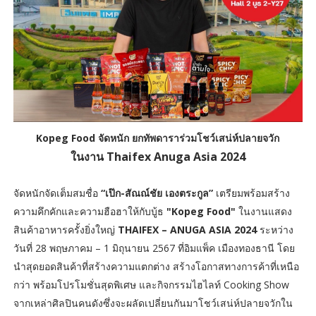
Kopeg Food จัดหนัก ยกทัพดาราร่วมโชว์เสน่ห์ปลายจวัก
ในงาน Thaifex Anuga Asia 2024
จัดหนักจัดเต็มสมชื่อ
“เป๊ก-สัณณ์ชัย เองตระกูล”
เตรียมพร้อมสร้าง
ความคึกคักและความฮือฮาให้กับบู้ธ
"Kopeg Food"
ในงานแสดง
สินค้าอาหารครั้งยิ่งใหญ่
THAIFEX – ANUGA ASIA 2024
ระหว่าง
วันที่ 28 พฤษภาคม – 1 มิถุนายน 2567 ที่อิมแพ็ค เมืองทองธานี โดย
นำสุดยอดสินค้าที่สร้างความแตกต่าง สร้างโอกาสทางการค้าที่เหนือ
กว่า พร้อมโปรโมชั่นสุดพิเศษ และกิจกรรมไฮไลท์ Cooking Show
จากเหล่าศิลปินคนดังซึ่งจะผลัดเปลี่ยนกันมาโชว์เสน่ห์ปลายจวักใน