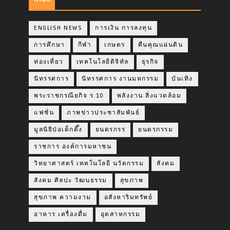
ENGLISH NEWS
การเงิน การลงทุน
การศึกษา
กีฬา
เกษตร
คืนคุณแผ่นดิน
ท่องเที่ยว
เทคโนโลยีดิจิทัล
ธุรกิจ
นิทรรศการ
นิทรรศการ งานมหกรรม
บันเทิง
พระราชกรณียกิจ ร.10
พลังงาน สิ่งแวดล้อม
แฟชั่น
ภาพข่าวประชาสัมพันธ์
มูลนิธิป่อเต็กตึ๊ง
ยนตรกรร
ยนตรกรรม
ราชการ องค์การมหาชน
วิทยาศาสตร์ เทคโนโลยี นวัตกรรม
สังคม
สังคม ศิลปะ วัฒนธรรม
สุขภาพ
สุขภาพ ความงาม
อสังหาริมทรัพย์
อาหาร เครื่องดื่ม
อุตสาหกรรม