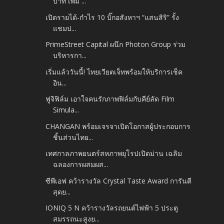
บาท เพิ่ม ...
เปิดรายได้-กำไร 10 บิ๊กอสังหาฯ “แสนสิริ” รั้ง
แชมป...
PrimeStreet Capital ผนึก Photon Group ร่วม
บริหารกา...
เริ่มแล้ววันนี้! ไทยเวียตเจ็ทพร้อมให้บริการเช็ค
อิน...
ฟูจิฟิล์ม เอาใจคนรักภาพฟิล์มกับคีย์ลัด Film
Simula...
CHANGAN พร้อมเจรจาเปิดโอกาสผู้ประกอบการ
ชิ้นส่วนไทย...
เทศกาลภาพยนตร์สหภาพยุโรปเปิดม่าน เฉลิม
ฉลองการผสมผส...
ซีพีเอฟ คว้ารางวัล Crystal Taste Award การันตี
สุดย...
IONIQ 5 N คว้ารางวัลรถยนต์ไฟฟ้า 5 ประตู
สมรรถนะสูงย...