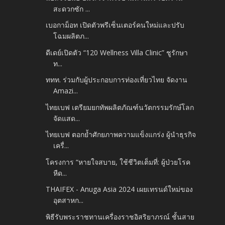
สะดวกซัก ...
เบอกาม็อท เปิดตัวพรีเซ็นเตอร์คนใหม่และปรับ
โฉมผลิตภ...
ดีเดย์เปิดตัว “120 Wellness Villa Clinic” ชูรักษา
ท...
ททท. ร่วมกับผู้ประกอบการท่องเที่ยวไทย จัดงาน
Amazi...
ไทยเบฟ เตรียมยกทัพผลิตภัณฑ์นวัตกรรมรักษ์โลก
จัดแสด...
ไทยเบฟ ตอกย้ำศักยภาพความแข็งแกร่ง ผู้นำธุรกิจ
เครื่...
โครงการ “หายใจสบาย, ใช้ชีวิตเต็มที่: ผู้ป่วยโรค
หืด...
THAIFEX - Anuga Asia 2024 เผยเทรนด์ใหม่ของ
อุตสาหก...
พิธีรับพระราชทานเครื่องราชอิสริยาภรณ์ ชั้นสาย