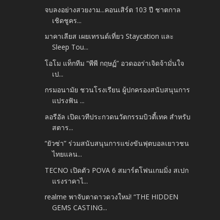
จบลงอย่างสวยงาม...คอนเสิร์ต 103 ปี ชาตกาล
เชิดชูคร...
มาคาเลียส เผยเทรนด์เที่ยว Staycation และ
Sleep Tou...
โอโม แท็กทีม “พีพี กฤษฏ์” อวดออร่าเจิดจ้ามั่นใจ
เป...
กรมอนามัย ชวนโรงเรียน ผู้ปกครองสนับสนุนการ
แปรงฟัน ...
ลอรีอัล เปิดเวทีประกวดนวัตกรรมบิวตี้เทค สำหรับ
สตาร...
“ยัวซ่า” ร่วมสนับสนุนการแข่งขันฟุตบอลเยาวชน
ไทยแลน...
TECNO เปิดตัว POVA 6 สมาร์ตโฟนเกมมิ่ง สเปก
แรงราคาไ...
realme พาจับตาดาวดวงใหม่! “THE HIDDEN
GEMS CASTING...