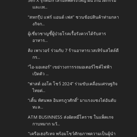
Sen X รุกหนัก! เสริมทัพครั้งใหญ่ ผนวกนวัตกรรม
และเท...
“สหกรุ๊ป แฟร์ แอนด์ เฟส” ชวนช้อปสินค้าท่ามกลา
งกิจก...
ผู้เชี่ยวชาญชี้ผู้ป่วยโรคเรื้อรังควรได้รับสาร
อาหาร...
คิง เพาเวอร์ ร่วมกับ 7 ร้านอาหารเวสเทิร์นสไตล์ดี
กร...
“ไอ-มอเตอร์” เขย่าวงการรถมอเตอร์ไซค์ไฟฟ้า
เปิดตัว ...
“ฟาสต์ ออโต โชว์ 2024” ร่วมขับเคลื่อนเศรษฐกิจ
ไทยต่...
“เติ้น ทัศนพล อินทรภูวศักดิ์” มาแรงแซงไต่อันดับ
ทะล...
ATM BUSINNESS ส่งผัดหมี่โคราช ในแพ็คเกจ
กาบหมาก นวั...
"เครือเฮอริเทจ พร้อมโชว์ศักยภาพความเป็นผู้นำ