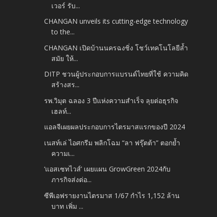
เวอร์ รับ...
CHANGAN unveils its cutting-edge technology
to the...
CHANGAN เปิดบ้านนครฉงชิ่ง โชว์เทคโนโลยีล้ำ
สมัย ให้...
DITP ชวนผู้ประกอบการแบรนด์ไทยที่ใช้ ความคิด
สร้างสร...
รพ.วิมุต ฉลอง 3 ปีแห่งความสำเร็จ ลุยต่อธุรกิจ
เฮลท์...
แอลจีเผยผลประกอบการไตรมาสแรกของปี 2024
เนสท์เล่ ไอศกรีม พลิกโฉม “ลา ฟรุ๊ตต้า” ตอกย้ำ
ความเ...
‘แอสเซทไวส์’ เผยแผน GrowGreen 2024กับ
ภารกิจส่งต่อ...
ซีพีเอฟรายงานไตรมาส 1/67 กำไร 1,152 ล้าน
บาท เพิ่ม ...