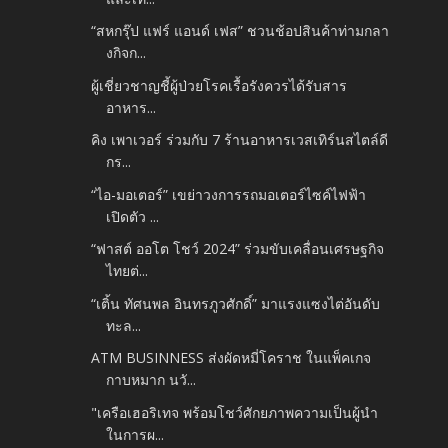
“สหกรุ๊ป แฟร์ แอนด์ เฟส” ชวนช้อปสินค้าท่ามกลา
งกิจก...
ผู้เชี่ยวชาญชี้ผู้ป่วยโรคเรื้อรังควรได้รับสาร
อาหาร...
คิง เพาเวอร์ ร่วมกับ 7 ร้านอาหารเวสเทิร์นสไตล์ดี
กร...
“ไอ-มอเตอร์” เขย่าวงการรถมอเตอร์ไซค์ไฟฟ้า
เปิดตัว ...
“ฟาสต์ ออโต โชว์ 2024” ร่วมขับเคลื่อนเศรษฐกิจ
ไทยต่...
“เติ้น ทัศนพล อินทรภูวศักดิ์” มาแรงแซงไต่อันดับ
ทะล...
ATM BUSINNESS ส่งผัดหมี่โคราช ในแพ็คเกจ
กาบหมาก นวั...
"เครือเฮอริเทจ พร้อมโชว์ศักยภาพความเป็นผู้นำ
ในการผ...