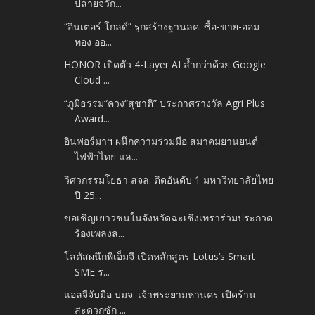
ปลายจวัก...
“อินเตอร์ โกลด์” รุกสร้างฐานลค. ซื้อ-ขาย-ออม
ทอง ออ...
HONOR เปิดตัว 4-Layer AI ล้ำกว่าด้วย Google
Cloud ...
“ภูมิธรรม“ควง“สุชาติ” ประกาศรางวัล Agri Plus
Award...
อินฟอร์มาฯ ผนึกความร่วมมือ สมาคมยานยนต์
ไฟฟ้าไทย แล...
วิศวกรรมโยธา สจล. ติดอันดับ 1 มหาวิทยาลัยไทย
ปี 25...
ขอเชิญเยาวชนในจังหวัดฉะเชิงเทราร่วมประกวด
ร้องเพลงล...
โลตัสผนึกพีเอ็มจี เปิดหลักสูตร Lotus’s Smart
SME ร...
แอลจีจับมือ บมจ. เจ้าพระยามหานคร เปิดร้าน
สะดวกซัก ...