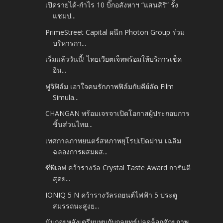
เปิดรายได้-กำไร 10 บิ๊กอสังหาฯ “แสนสิริ” รั้ง
แชมป...
PrimeStreet Capital ผนึก Photon Group ร่วม
บริหารกา...
เริ่มแล้ววันนี้! ไทยเวียตเจ็ทพร้อมให้บริการเช็ค
อิน...
ฟูจิฟิล์ม เอาใจคนรักภาพฟิล์มกับคีย์ลัด Film
Simula...
CHANGAN พร้อมเจรจาเปิดโอกาสผู้ประกอบการ
ชิ้นส่วนไทย...
เทศกาลภาพยนตร์สหภาพยุโรปเปิดม่าน เฉลิม
ฉลองการผสมผส...
ซีพีเอฟ คว้ารางวัล Crystal Taste Award การันตี
สุดย...
IONIQ 5 N คว้ารางวัลรถยนต์ไฟฟ้า 5 ประตู
สมรรถนะสูงย...
นับถอยหลังเตรียมพบกับกลยุทธ์ปลดล็อกศักยภาพ