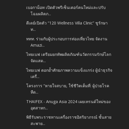
เบอกาม็อท เปิดตัวพรีเซ็นเตอร์คนใหม่และปรับ
โฉมผลิตภ...
ดีเดย์เปิดตัว “120 Wellness Villa Clinic” ชูรักษา
ท...
ททท. ร่วมกับผู้ประกอบการท่องเที่ยวไทย จัดงาน
Amazi...
ไทยเบฟ เตรียมยกทัพผลิตภัณฑ์นวัตกรรมรักษ์โลก
จัดแสด...
ไทยเบฟ ตอกย้ำศักยภาพความแข็งแกร่ง ผู้นำธุรกิจ
เครื่...
โครงการ “หายใจสบาย, ใช้ชีวิตเต็มที่: ผู้ป่วยโรค
หืด...
THAIFEX - Anuga Asia 2024 เผยเทรนด์ใหม่ของ
อุตสาหก...
พิธีรับพระราชทานเครื่องราชอิสริยาภรณ์ ชั้นสาย
สะพาย...