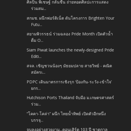
ศิลปิน พิเชษฐ์ กลั่นชื่น ถ่ายทอดศิลปะการแสดง
ร่วมสม...
สกมช. ผนึกฟอร์ติเน็ต ดันโครงการ Brighten Your
Futu...
สยามพิวรรธน์ ร่วมฉลอง Pride Month เปิดตัวน้ำ
ดื่ม O...
Siam Piwat launches the newly-designed Pride
Editi...
สจล. เชิญชวนน้องๆ มัธยมปลาย สายวิทย์ - คณิต
สมัครเ...
PDPC เดินมาตรการเชิงรุก ‘ป้องกัน-ระวัง-เข้าใจ’
ยกร...
Hutchison Ports Thailand จับมือ ม.เกษตรศาสตร์
ร่วม...
“โคคา-โคล่า” ผนึก ไทยน้ำทิพย์ เปิดตัวอีกหนึ่ง
บรรจุ...
จบลงอย่างสวยงาม...คอนเสิร์ต 103 ปี ชาตกาล