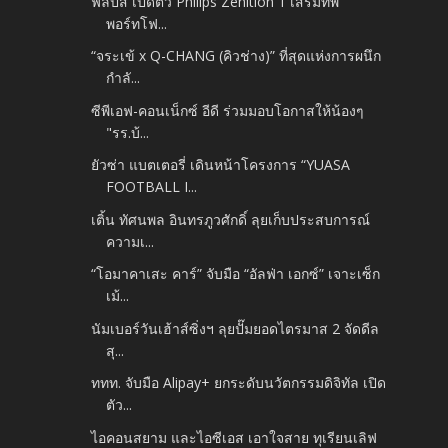
ฟิลิปส์ เปิดตัว Philips Zenition 1 เสริมทัพ
พอร์ทโฟ...
“จระเข้ x Q-CHANG (คิวช่าง)” ที่สุดแห่งการผนึก
กำลั...
ซีพีเอฟ-คอนเน็กซ์ อีดี ร่วมมอบโอกาสให้น้องๆ
"รร.บ้...
ยัวซ่า แบตเตอรี่ เดินหน้าโครงการ “YUASA
FOOTBALL I...
เติ้น ทัศนพล อินทรภูวศักดิ์ ลุยเก็บประสบการณ์
ความเ...
“โอมาคาเสะ คาร์” จับมือ “อัลฟ่า เอกซ์” เจาะเซ็ก
เม้...
นัมเบอร์วันเฮ้าส์ซิ่งฯ ลุยปั๊มยอดไตรมาส 2 จัดดีล
สุ...
ททท. จับมือ Alipay+ ยกระดับนวัตกรรมดิจิทัล เปิด
ตัว...
ไอคอนสยาม และไอซีเอส เอาใจสาย ทุเรียนเลิฟ