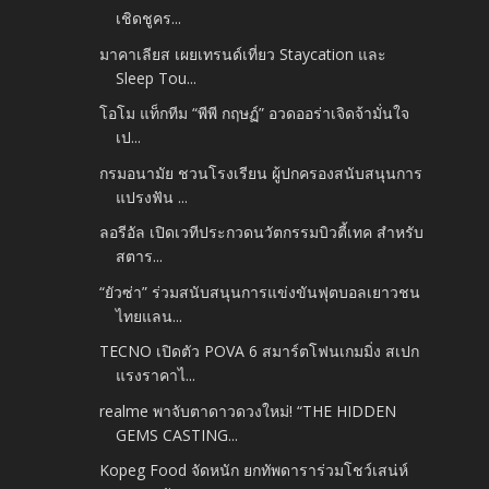
เชิดชูคร...
มาคาเลียส เผยเทรนด์เที่ยว Staycation และ
Sleep Tou...
โอโม แท็กทีม “พีพี กฤษฏ์” อวดออร่าเจิดจ้ามั่นใจ
เป...
กรมอนามัย ชวนโรงเรียน ผู้ปกครองสนับสนุนการ
แปรงฟัน ...
ลอรีอัล เปิดเวทีประกวดนวัตกรรมบิวตี้เทค สำหรับ
สตาร...
“ยัวซ่า” ร่วมสนับสนุนการแข่งขันฟุตบอลเยาวชน
ไทยแลน...
TECNO เปิดตัว POVA 6 สมาร์ตโฟนเกมมิ่ง สเปก
แรงราคาไ...
realme พาจับตาดาวดวงใหม่! “THE HIDDEN
GEMS CASTING...
Kopeg Food จัดหนัก ยกทัพดาราร่วมโชว์เสน่ห์