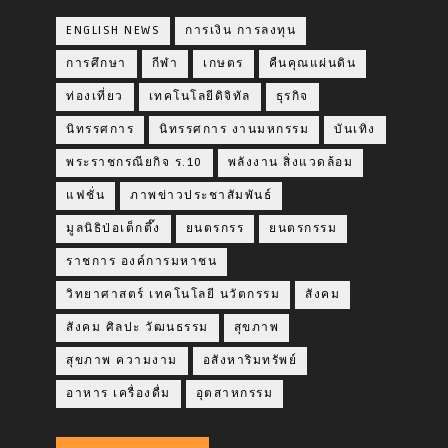
ENGLISH NEWS
การเงิน การลงทุน
การศึกษา
กีฬา
เกษตร
คืนคุณแผ่นดิน
ท่องเที่ยว
เทคโนโลยีดิจิทัล
ธุรกิจ
นิทรรศการ
นิทรรศการ งานมหกรรม
บันเทิง
พระราชกรณียกิจ ร.10
พลังงาน สิ่งแวดล้อม
แฟชั่น
ภาพข่าวประชาสัมพันธ์
มูลนิธิป่อเต็กตึ๊ง
ยนตรกรร
ยนตรกรรม
ราชการ องค์การมหาชน
วิทยาศาสตร์ เทคโนโลยี นวัตกรรม
สังคม
สังคม ศิลปะ วัฒนธรรม
สุขภาพ
สุขภาพ ความงาม
อสังหาริมทรัพย์
อาหาร เครื่องดื่ม
อุตสาหกรรม