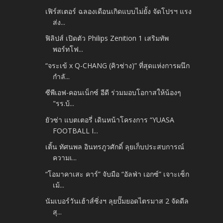
เฟิร์สเตอร์ ฉลองเดือนเกิดแบบไม่ยั้ง จัดโปรฯ แรง
ส่ง...
ฟิลิปส์ เปิดตัว Philips Zenition 1 เสริมทัพ
พอร์ทโฟ...
“จระเข้ x Q-CHANG (คิวช่าง)” ที่สุดแห่งการผนึก
กำลั...
ซีพีเอฟ-คอนเน็กซ์ อีดี ร่วมมอบโอกาสให้น้องๆ
"รร.บ้...
ยัวซ่า แบตเตอรี่ เดินหน้าโครงการ “YUASA
FOOTBALL I...
เติ้น ทัศนพล อินทรภูวศักดิ์ ลุยเก็บประสบการณ์
ความเ...
“โอมาคาเสะ คาร์” จับมือ “อัลฟ่า เอกซ์” เจาะเซ็ก
เม้...
นัมเบอร์วันเฮ้าส์ซิ่งฯ ลุยปั๊มยอดไตรมาส 2 จัดดีล
สุ...