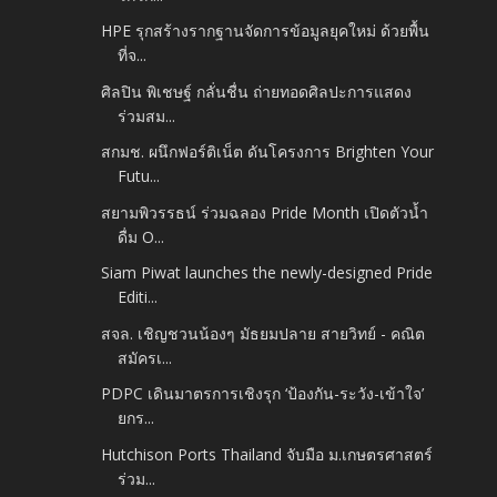
HPE รุกสร้างรากฐานจัดการข้อมูลยุคใหม่ ด้วยพื้น
ที่จ...
ศิลปิน พิเชษฐ์ กลั่นชื่น ถ่ายทอดศิลปะการแสดง
ร่วมสม...
สกมช. ผนึกฟอร์ติเน็ต ดันโครงการ Brighten Your
Futu...
สยามพิวรรธน์ ร่วมฉลอง Pride Month เปิดตัวน้ำ
ดื่ม O...
Siam Piwat launches the newly-designed Pride
Editi...
สจล. เชิญชวนน้องๆ มัธยมปลาย สายวิทย์ - คณิต
สมัครเ...
PDPC เดินมาตรการเชิงรุก ‘ป้องกัน-ระวัง-เข้าใจ’
ยกร...
Hutchison Ports Thailand จับมือ ม.เกษตรศาสตร์
ร่วม...