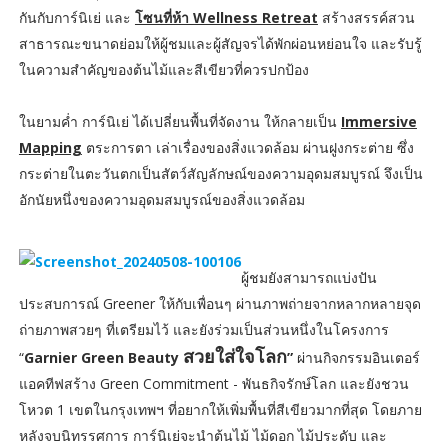
กันกับการ์นิเย่ และ
โซนที่ห้า Wellness Retreat
สร้างสรรค์สวน
สาธารณะขนาดย่อมให้ผู้ชมและผู้สัญจรได้พักผ่อนหย่อนใจ และรับรู้
ในความสำคัญของต้นไม้และสีเขียวที่ควรปกป้อง
ในยามค่ำ การ์นิเย่ ได้เปลี่ยนพื้นที่จัดงาน ให้กลายเป็น
Immersive
Mapping
ตระการตา เล่าเรื่องของสิ่งแวดล้อม ผ่านฝูงกระต่าย ซึ่ง
กระต่ายในตะวันตกเป็นสัตว์สัญลักษณ์ของความอุดมสมบูรณ์ จึงเป็น
อักนัยหนึ่งของความอุดมสมบูรณ์ของสิ่งแวดล้อม
ผู้ชมยังสามารถแบ่งปัน
ประสบการณ์ Greener ให้กับเพื่อนๆ ผ่านภาพถ่ายจากหลากหลายจุด
ถ่ายภาพสวยๆ ที่เตรียมไว้ และยังร่วมเป็นส่วนหนึ่งในโครงการ
สวยใส่ใจโลก
“
Garnier Green Beauty
”
ผ่านกิจกรรมอินเตอร์
แอคทีฟสร้าง Green Commitment - พันธกิจรักษ์โลก และยังชวน
โหวต 1 เขตในกรุงเทพฯ ที่อยากให้เพิ่มพื้นที่สีเขียวมากที่สุด โดยภาย
หลังจบนิทรรศการ การ์นิเย่จะนำต้นไม้ ไม้ดอก ไม้ประดับ และ