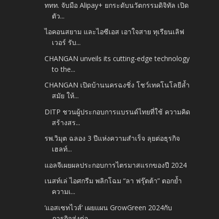
ททท. จับมือ Alipay+ ยกระดับนวัตกรรมดิจิทัล เปิด
ตัว...
ไอคอนสยาม และไอซีเอส เอาใจสาย ทุเรียนเลิฟ
เวอร์ รับ...
CHANGAN unveils its cutting-edge technology
to the...
CHANGAN เปิดบ้านนครฉงชิ่ง โชว์เทคโนโลยีล้ำ
สมัย ให้...
DITP ชวนผู้ประกอบการแบรนด์ไทยที่ใช้ ความคิด
สร้างสร...
รพ.วิมุต ฉลอง 3 ปีแห่งความสำเร็จ ลุยต่อธุรกิจ
เฮลท์...
แอลจีเผยผลประกอบการไตรมาสแรกของปี 2024
เนสท์เล่ ไอศกรีม พลิกโฉม “ลา ฟรุ๊ตต้า” ตอกย้ำ
ความเ...
‘แอสเซทไวส์’ เผยแผน GrowGreen 2024กับ
ภารกิจส่งต่อ...