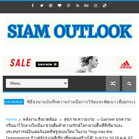
พิธีลงนามบันทึกความร่วมมือการวิจัยและพัฒนา เพื่อยกระดับ Aesthe
ธ์
Home
พลังงาน สิ่งแวดล้อม
สุขภาพ ความงาม
Garnier ยกความ
กรีนมาไว้กลางใจเมือง ชวนดื่มด่ำความรักษ์โลก ผ่านพื้นที่สีเขียวและ
ประสบการณ์อินเตอร์แอคทีฟรูปแบบใหม่ ในงาน “Hop into the
Greeniverse ก้าวสู่จักรวาลสีเขียวที่ทุกคนสร้างได้” ระหว่าง 10-16 พ.ค. 67