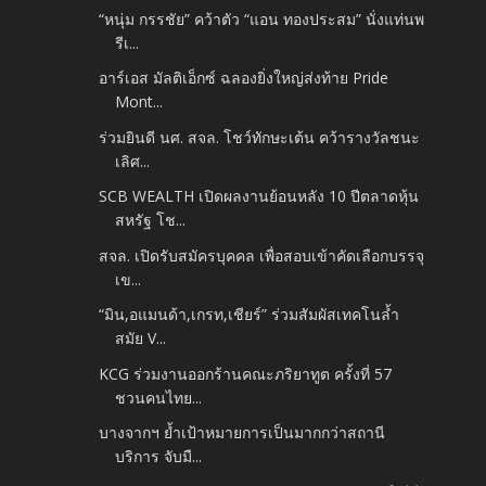
“หนุ่ม กรรชัย” คว้าตัว “แอน ทองประสม” นั่งแท่นพ
รีเ...
อาร์เอส มัลติเอ็กซ์ ฉลองยิ่งใหญ่ส่งท้าย Pride
Mont...
ร่วมยินดี นศ. สจล. โชว์ทักษะเต้น คว้ารางวัลชนะ
เลิศ...
SCB WEALTH เปิดผลงานย้อนหลัง 10 ปีตลาดหุ้น
สหรัฐ โช...
สจล. เปิดรับสมัครบุคคล เพื่อสอบเข้าคัดเลือกบรรจุ
เข...
“มิน,อแมนด้า,เกรท,เชียร์” ร่วมสัมผัสเทคโนล้ำ
สมัย V...
KCG ร่วมงานออกร้านคณะภริยาทูต ครั้งที่ 57
ชวนคนไทย...
บางจากฯ ย้ำเป้าหมายการเป็นมากกว่าสถานี
บริการ จับมื...