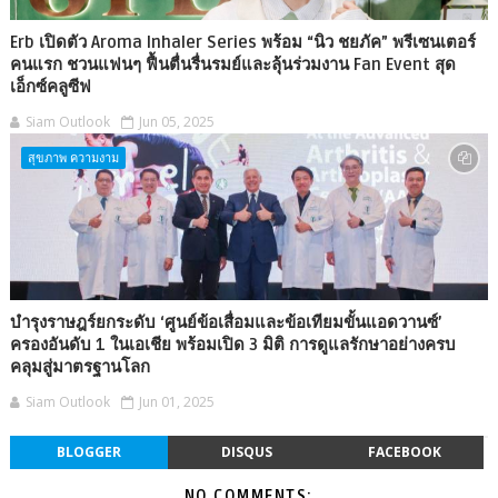
Erb เปิดตัว Aroma Inhaler Series พร้อม “นิว ชยภัค” พรีเซนเตอร์
คนแรก ชวนแฟนๆ ฟื้นตื่นรื่นรมย์และลุ้นร่วมงาน Fan Event สุด
เอ็กซ์คลูซีฟ
Siam Outlook
Jun 05, 2025
สุขภาพ ความงาม
บำรุงราษฎร์ยกระดับ ‘ศูนย์ข้อเสื่อมและข้อเทียมขั้นแอดวานซ์’
ครองอันดับ 1 ในเอเชีย พร้อมเปิด 3 มิติ การดูแลรักษาอย่างครบ
คลุมสู่มาตรฐานโลก
Siam Outlook
Jun 01, 2025
BLOGGER
DISQUS
FACEBOOK
NO COMMENTS: