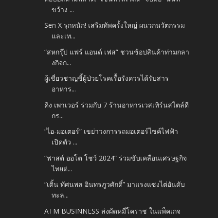
ขว้าง ...
Sen X รุกหนัก! เสริมทัพครั้งใหญ่ ผนวกนวัตกรรม
และเท...
“สหกรุ๊ป แฟร์ แอนด์ เฟส” ชวนช้อปสินค้าท่ามกลา
งกิจก...
ผู้เชี่ยวชาญชี้ผู้ป่วยโรคเรื้อรังควรได้รับสาร
อาหาร...
คิง เพาเวอร์ ร่วมกับ 7 ร้านอาหารเวสเทิร์นสไตล์ดี
กร...
“ไอ-มอเตอร์” เขย่าวงการรถมอเตอร์ไซค์ไฟฟ้า
เปิดตัว ...
“ฟาสต์ ออโต โชว์ 2024” ร่วมขับเคลื่อนเศรษฐกิจ
ไทยต่...
“เติ้น ทัศนพล อินทรภูวศักดิ์” มาแรงแซงไต่อันดับ
ทะล...
ATM BUSINNESS ส่งผัดหมี่โคราช ในแพ็คเกจ