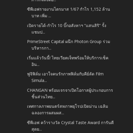
ซีพีเอฟรายงานไตรมาส 1/67 กำไร 1,152 ล้าน
บาท เพิ่ม ...
เปิดรายได้-กำไร 10 บิ๊กอสังหาฯ “แสนสิริ” รั้ง
แชมป...
PrimeStreet Capital ผนึก Photon Group ร่วม
บริหารกา...
เริ่มแล้ววันนี้! ไทยเวียตเจ็ทพร้อมให้บริการเช็ค
อิน...
ฟูจิฟิล์ม เอาใจคนรักภาพฟิล์มกับคีย์ลัด Film
Simula...
CHANGAN พร้อมเจรจาเปิดโอกาสผู้ประกอบการ
ชิ้นส่วนไทย...
เทศกาลภาพยนตร์สหภาพยุโรปเปิดม่าน เฉลิม
ฉลองการผสมผส...
ซีพีเอฟ คว้ารางวัล Crystal Taste Award การันตี
สุดย...