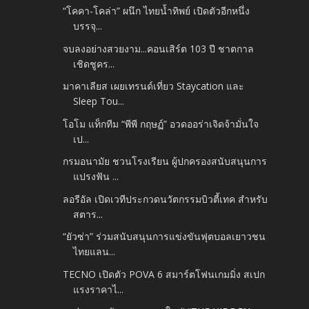
“โคคา-โคล่า” ผนึก ไทยน้ำทิพย์ เปิดตัวอีกหนึ่ง
บรรจุ...
จบลงอย่างสวยงาม...คอนเสิร์ต 103 ปี ชาตกาล
เชิดชูคร...
มาคาเลียส เผยเทรนด์เที่ยว Staycation และ
Sleep Tou...
โอโม แท็กทีม “พีพี กฤษฏ์” อวดออร่าเจิดจ้ามั่นใจ
เป...
กรมอนามัย ชวนโรงเรียน ผู้ปกครองสนับสนุนการ
แปรงฟัน ...
ลอรีอัล เปิดเวทีประกวดนวัตกรรมบิวตี้เทค สำหรับ
สตาร...
“ยัวซ่า” ร่วมสนับสนุนการแข่งขันฟุตบอลเยาวชน
ไทยแลน...
TECNO เปิดตัว POVA 6 สมาร์ตโฟนเกมมิ่ง สเปก
แรงราคาไ...