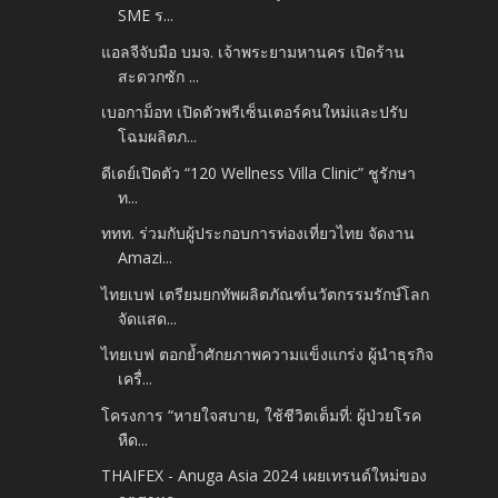
SME ร...
แอลจีจับมือ บมจ. เจ้าพระยามหานคร เปิดร้าน
สะดวกซัก ...
เบอกาม็อท เปิดตัวพรีเซ็นเตอร์คนใหม่และปรับ
โฉมผลิตภ...
ดีเดย์เปิดตัว “120 Wellness Villa Clinic” ชูรักษา
ท...
ททท. ร่วมกับผู้ประกอบการท่องเที่ยวไทย จัดงาน
Amazi...
ไทยเบฟ เตรียมยกทัพผลิตภัณฑ์นวัตกรรมรักษ์โลก
จัดแสด...
ไทยเบฟ ตอกย้ำศักยภาพความแข็งแกร่ง ผู้นำธุรกิจ
เครื่...
โครงการ “หายใจสบาย, ใช้ชีวิตเต็มที่: ผู้ป่วยโรค
หืด...
THAIFEX - Anuga Asia 2024 เผยเทรนด์ใหม่ของ