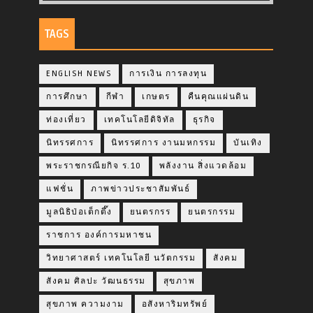
TAGS
ENGLISH NEWS
การเงิน การลงทุน
การศึกษา
กีฬา
เกษตร
คืนคุณแผ่นดิน
ท่องเที่ยว
เทคโนโลยีดิจิทัล
ธุรกิจ
นิทรรศการ
นิทรรศการ งานมหกรรม
บันเทิง
พระราชกรณียกิจ ร.10
พลังงาน สิ่งแวดล้อม
แฟชั่น
ภาพข่าวประชาสัมพันธ์
มูลนิธิป่อเต็กตึ๊ง
ยนตรกรร
ยนตรกรรม
ราชการ องค์การมหาชน
วิทยาศาสตร์ เทคโนโลยี นวัตกรรม
สังคม
สังคม ศิลปะ วัฒนธรรม
สุขภาพ
สุขภาพ ความงาม
อสังหาริมทรัพย์