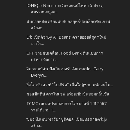
IONIQ 5 N คว้ารางวัลรถยนต์ไฟฟ้า 5 ประตู
สมรรถนะสูงย...
นับถอยหลังเตรียมพบกับกลยุทธ์ปลดล็อกศักยภาพ
สร้างธุ...
Erb เปิดตัว ‘By All Beans’ ดรายออยล์สูตรใหม่
เอาใจ...
CPF ร่วมขับเคลื่อน Food Bank ต้นแบบการ
บริหารจัดการ...
จิม ทอมป์สัน ปังเกินเบอร์! ส่งแคมเปญ 'Carry
Everyw...
ยิ่งโสดยิ่งสวย! "โยเกิร์ต" เชิ่ดใส่ผู้ชาย มูฟออนไม...
ซอสชีสดิป ตราไทเชฟ อร่อยเข้มข้นหอมกลิ่นชีส
TCMC เผยผลประกอบการไตรมาสที่ 1 ปี 2567
รายได้รวม 1...
‘บมจ.ที.แมน ฟาร์มาซูติคอล’ เปิดยุทธศาสตร์มุ่ง
สร้าง...