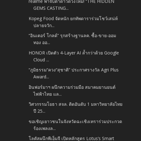
realme พาจับตาดาวดวงใหม่! “THE HIDDEN
GEMS CASTING...
Kopeg Food จัดหนัก ยกทัพดาราร่วมโชว์เสน่ห์
ปลายจวัก...
“อินเตอร์ โกลด์” รุกสร้างฐานลค. ซื้อ-ขาย-ออม
ทอง ออ...
HONOR เปิดตัว 4-Layer AI ล้ำกว่าด้วย Google
Cloud ...
“ภูมิธรรม“ควง“สุชาติ” ประกาศรางวัล Agri Plus
Award...
อินฟอร์มาฯ ผนึกความร่วมมือ สมาคมยานยนต์
ไฟฟ้าไทย แล...
วิศวกรรมโยธา สจล. ติดอันดับ 1 มหาวิทยาลัยไทย
ปี 25...
ขอเชิญเยาวชนในจังหวัดฉะเชิงเทราร่วมประกวด
ร้องเพลงล...
โลตัสผนึกพีเอ็มจี เปิดหลักสูตร Lotus’s Smart