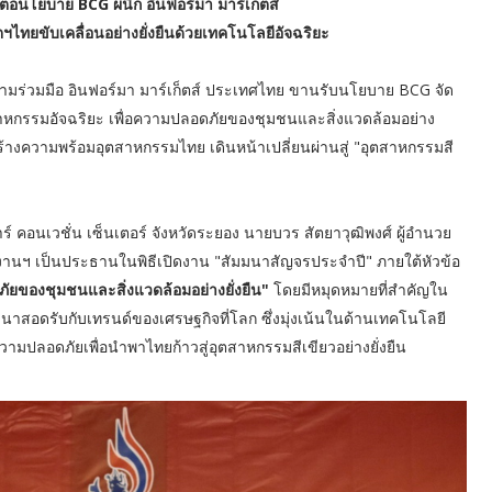
อนโยบาย BCG ผนึก อินฟอร์มา มาร์เก็ตส์
ตฯไทยขับเคลื่อนอย่างยั่งยืนด้วยเทคโนโลยีอัจฉริยะ
่วมมือ อินฟอร์มา มาร์เก็ตส์ ประเทศไทย ขานรับนโยบาย BCG จัด
าหกรรมอัจฉริยะ เพื่อความปลอดภัยของชุมชนและสิ่งแวดล้อมอย่าง
ะสร้างความพร้อมอุตสาหกรรมไทย เดินหน้าเปลี่ยนผ่านสู่ "อุตสาหกรรมสี
์ คอนเวชั่น เซ็นเตอร์ จังหวัดระยอง นายบวร สัตยาวุฒิพงศ์ ผู้อำนวย
นฯ เป็นประธานในพิธีเปิดงาน "สัมมนาสัญจรประจำปี" ภายใต้หัวข้อ
ัยของชุมชนและสิ่งแวดล้อมอย่างยั่งยืน"
โดยมีหมุดหมายที่สำคัญใน
สอดรับกับเทรนด์ของเศรษฐกิจที่โลก ซึ่งมุ่งเน้นในด้านเทคโนโลยี
วามปลอดภัยเพื่อนำพาไทยก้าวสู่อุตสาหกรรมสีเขียวอย่างยั่งยืน