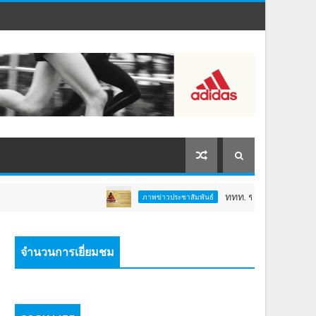
ททท. ชวนสัมผัสพลังแห่งศรัทธา ร่วมง
ภาพข่าวประชาสัมพันธ์
จำนวนการเยี่ยมชม