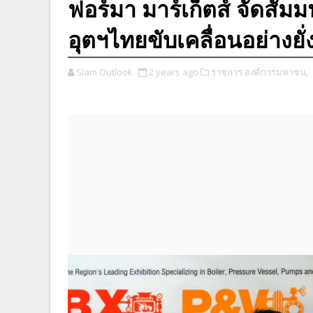
ฟอร์มา มาร์เก็ตส์ จัดสัมม
อุตฯไทยขับเคลื่อนอย่างยั
Siam Outlook
2 years ago
ราชการ องค์การมหาชน,