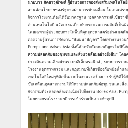
นายบวร สัตยาวุฒิพงศ์ ผู้อำนวยการกองส่งเสริมเทคโนโ
สานต่อนโยบายของรัฐบาลผ่านการขับเคลื่อน โมเดลเศรษ
กิจการโรงงานต้องได้รับมาตรฐาน "อุตสาหกรรมสีเขียว" ซึ่ง
ด้านเทคโนโลยี นวัตกรรมเกี่ยวกับกระบวนการผลิตที่เป็
โดยเฉพาะผู้ประกอบการในพื้นที่จุดยุทธศาสตร์อย่างเขตพัฒ
ต่อความรู้ผ่านการจัดงาน "สัมมนาสัญจร" โดยทำงานร่วมกั
Pumps and Valves Asia ทั้งนี้สำหรับสัมมนาสัญจรในปีนี้จั
ความปลอดภัยของชุมชนและสิ่งแวดล้อมอย่างยั่งยืน"
โดยค
ประเมินความเสี่ยงผ่านระบบอิเล็กทรอนิกส์ , ระบบการ
โรงงานอุตสาหกรรม และกฎหมายที่เกี่ยวข้องกับหม้อน้ำและห
เทคโนโลยีใหม่ๆที่จัดขึ้นภายในงานจะสร้างการรับรู้ที่ดี
ขับเคลื่อนอุตสาหกรรมให้มีความปลอดภัยต่อชุมชนและสิ่งแวด
กิจกรรมที่จะสอดคล้องต่อเนื่องไปถึงงาน Boilex Asia, Pumps
โดยทางกรมโรงงานฯมีการเข้าร่วมเป็นประจำทุกปี