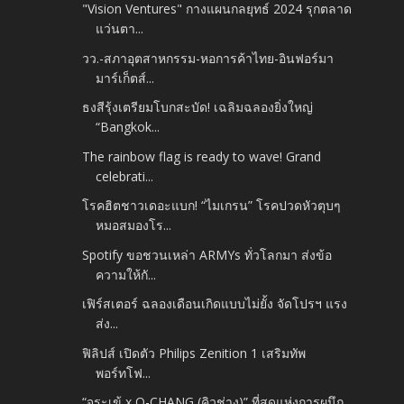
"Vision Ventures" กางแผนกลยุทธ์ 2024 รุกตลาด
แว่นตา...
วว.-สภาอุตสาหกรรม-หอการค้าไทย-อินฟอร์มา
มาร์เก็ตส์...
ธงสีรุ้งเตรียมโบกสะบัด! เฉลิมฉลองยิ่งใหญ่
“Bangkok...
The rainbow flag is ready to wave! Grand
celebrati...
โรคฮิตชาวเดอะแบก! “ไมเกรน” โรคปวดหัวตุบๆ
หมอสมองโร...
Spotify ขอชวนเหล่า ARMYs ทั่วโลกมา ส่งข้อ
ความให้กั...
เฟิร์สเตอร์ ฉลองเดือนเกิดแบบไม่ยั้ง จัดโปรฯ แรง
ส่ง...
ฟิลิปส์ เปิดตัว Philips Zenition 1 เสริมทัพ
พอร์ทโฟ...
“จระเข้ x Q-CHANG (คิวช่าง)” ที่สุดแห่งการผนึก