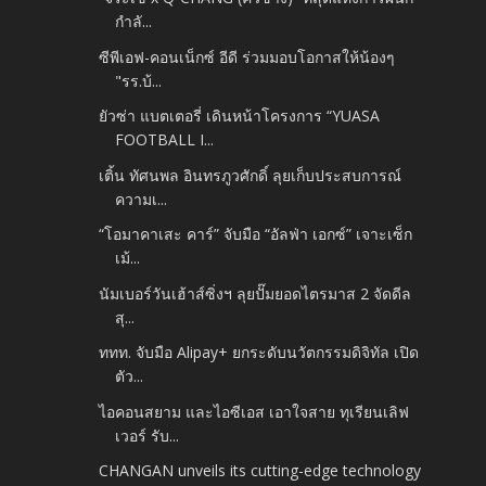
กำลั...
ซีพีเอฟ-คอนเน็กซ์ อีดี ร่วมมอบโอกาสให้น้องๆ
"รร.บ้...
ยัวซ่า แบตเตอรี่ เดินหน้าโครงการ “YUASA
FOOTBALL I...
เติ้น ทัศนพล อินทรภูวศักดิ์ ลุยเก็บประสบการณ์
ความเ...
“โอมาคาเสะ คาร์” จับมือ “อัลฟ่า เอกซ์” เจาะเซ็ก
เม้...
นัมเบอร์วันเฮ้าส์ซิ่งฯ ลุยปั๊มยอดไตรมาส 2 จัดดีล
สุ...
ททท. จับมือ Alipay+ ยกระดับนวัตกรรมดิจิทัล เปิด
ตัว...
ไอคอนสยาม และไอซีเอส เอาใจสาย ทุเรียนเลิฟ
เวอร์ รับ...
CHANGAN unveils its cutting-edge technology