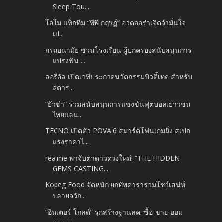
Sleep Tou...
โอโม แท็กทีม “พีพี กฤษฏ์” อวดออร่าเจิดจ้ามั่นใจ
เป...
กรมอนามัย ชวนโรงเรียน ผู้ปกครองสนับสนุนการ
แปรงฟัน ...
ลอรีอัล เปิดเวทีประกวดนวัตกรรมบิวตี้เทค สำหรับ
สตาร...
“ยัวซ่า” ร่วมสนับสนุนการแข่งขันฟุตบอลเยาวชน
ไทยแลน...
TECNO เปิดตัว POVA 6 สมาร์ตโฟนเกมมิ่ง สเปก
แรงราคาไ...
realme พาจับตาดาวดวงใหม่! “THE HIDDEN
GEMS CASTING...
Kopeg Food จัดหนัก ยกทัพดาราร่วมโชว์เสน่ห์
ปลายจวัก...
“อินเตอร์ โกลด์” รุกสร้างฐานลค. ซื้อ-ขาย-ออม