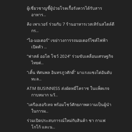
ผู้เชี่ยวชาญชี้ผู้ป่วยโรคเรื้อรังควรได้รับสาร
อาหาร...
คิง เพาเวอร์ ร่วมกับ 7 ร้านอาหารเวสเทิร์นสไตล์ดี
กร...
“ไอ-มอเตอร์” เขย่าวงการรถมอเตอร์ไซค์ไฟฟ้า
เปิดตัว ...
“ฟาสต์ ออโต โชว์ 2024” ร่วมขับเคลื่อนเศรษฐกิจ
ไทยต่...
“เติ้น ทัศนพล อินทรภูวศักดิ์” มาแรงแซงไต่อันดับ
ทะล...
ATM BUSINNESS ส่งผัดหมี่โคราช ในแพ็คเกจ
กาบหมาก นวั...
"เครือเฮอริเทจ พร้อมโชว์ศักยภาพความเป็นผู้นำ
ในการผ...
ร่วมเปิดประสบการณ์ใหม่กับสินค้า ชา กาแฟ
โกโก้ และน...