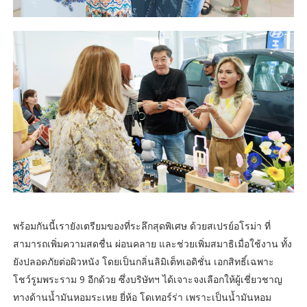
พร้อมกันนี้เรายังเตรียมของที่ระลึกสุดพิเศษ ด้วยสเปรย์อโรม่า ที่
สามารถเพิ่มความสดชื่น ผ่อนคลาย และช่วยเพิ่มสมาธิเมื่อใช้งาน ทั้ง
ยังปลอดภัยต่อผิวหนัง โดยเป็นกลิ่นลิมิเต็ทเอดิชั่น เอกสิทธิ์เฉพาะ
โชว์รูมพระราม 9 อีกด้วย ซึ่งบริษัทฯ ได้เจาะจงเลือกให้ผู้เชี่ยวชาญ
ทางด้านน้ำมันหอมระเหย ยี่ห้อ โดเทอร์ร่า เพราะเป็นน้ำมันหอม