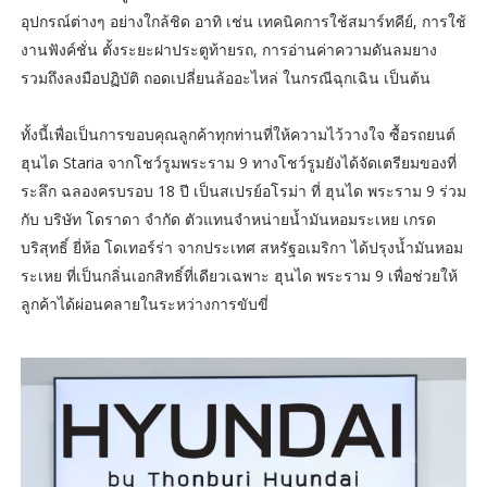
อุปกรณ์ต่างๆ อย่างใกล้ชิด อาทิ เช่น เทคนิคการใช้สมาร์ทคีย์, การใช้
งานฟังค์ชั่น ตั้งระยะฝาประตูท้ายรถ, การอ่านค่าความดันลมยาง
รวมถึงลงมือปฏิบัติ ถอดเปลี่ยนล้ออะไหล่ ในกรณีฉุกเฉิน เป็นต้น
ทั้งนี้เพื่อเป็นการขอบคุณลูกค้าทุกท่านที่ให้ความไว้วางใจ ซื้อรถยนต์
ฮุนได Staria จากโชว์รูมพระราม 9 ทางโชว์รูมยังได้จัดเตรียมของที่
ระลึก ฉลองครบรอบ 18 ปี เป็นสเปรย์อโรม่า ที่ ฮุนได พระราม 9 ร่วม
กับ บริษัท โดราดา จำกัด ตัวแทนจำหน่ายน้ำมันหอมระเหย เกรด
บริสุทธิ์ ยี่ห้อ โดเทอร์ร่า จากประเทศ สหรัฐอเมริกา ได้ปรุงน้ำมันหอม
ระเหย ที่เป็นกลิ่นเอกสิทธิ์ที่เดียวเฉพาะ ฮุนได พระราม 9 เพื่อช่วยให้
ลูกค้าได้ผ่อนคลายในระหว่างการขับขี่