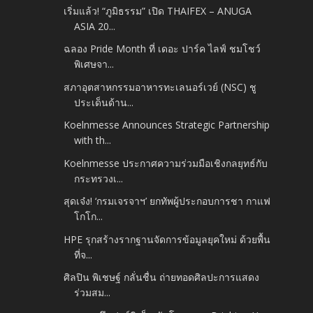
เริ่มแล้ว! “ภูมิธรรม” เปิด THAIFEX – ANUGA
ASIA 20...
ฉลอง Pride Month ที่ เดอะ ปาร์ค ไลฟ์ ชมโชว์
พิเศษจา...
สภาอุตสาหกรรมอาหารทะเลนอร์เวย์ (NSC) ชู
ประเด็นด้าน...
Koelnmesse Announces Strategic Partnership
with th...
Koelnmesse ประกาศความร่วมมือเชิงกลยุทธ์กับ
กระทรวงเ...
สุดเจ๋ง! ‘กรมเจรจาฯ’ ยกทัพผู้ประกอบการชา กาแฟ
โกโก...
HPE รุกสร้างรากฐานจัดการข้อมูลยุคใหม่ ด้วยพื้น
ที่จ...
ศิลปิน พิเชษฐ์ กลั่นชื่น ถ่ายทอดศิลปะการแสดง
ร่วมสม...