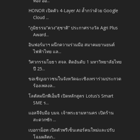
ทอง ออ...
HONOR เปิดตัว 4-Layer AI ล้ำกว่าด้วย Google
Cloud ...
“ภูมิธรรม“ควง“สุชาติ” ประกาศรางวัล Agri Plus
Award...
อินฟอร์มาฯ ผนึกความร่วมมือ สมาคมยานยนต์
ไฟฟ้าไทย แล...
วิศวกรรมโยธา สจล. ติดอันดับ 1 มหาวิทยาลัยไทย
ปี 25...
ขอเชิญเยาวชนในจังหวัดฉะเชิงเทราร่วมประกวด
ร้องเพลงล...
โลตัสผนึกพีเอ็มจี เปิดหลักสูตร Lotus’s Smart
SME ร...
แอลจีจับมือ บมจ. เจ้าพระยามหานคร เปิดร้าน
สะดวกซัก ...
เบอกาม็อท เปิดตัวพรีเซ็นเตอร์คนใหม่และปรับ
โฉมผลิตภ...