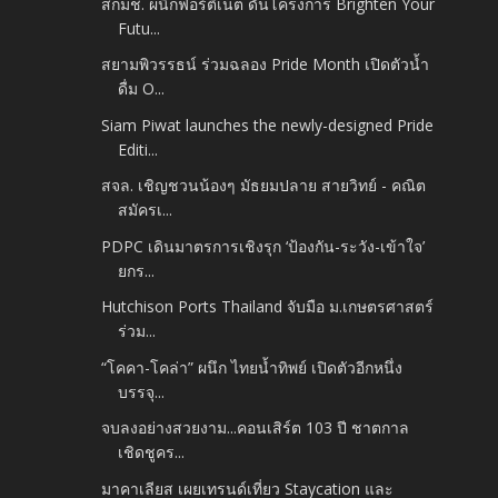
สกมช. ผนึกฟอร์ติเน็ต ดันโครงการ Brighten Your
Futu...
สยามพิวรรธน์ ร่วมฉลอง Pride Month เปิดตัวน้ำ
ดื่ม O...
Siam Piwat launches the newly-designed Pride
Editi...
สจล. เชิญชวนน้องๆ มัธยมปลาย สายวิทย์ - คณิต
สมัครเ...
PDPC เดินมาตรการเชิงรุก ‘ป้องกัน-ระวัง-เข้าใจ’
ยกร...
Hutchison Ports Thailand จับมือ ม.เกษตรศาสตร์
ร่วม...
“โคคา-โคล่า” ผนึก ไทยน้ำทิพย์ เปิดตัวอีกหนึ่ง
บรรจุ...
จบลงอย่างสวยงาม...คอนเสิร์ต 103 ปี ชาตกาล
เชิดชูคร...
มาคาเลียส เผยเทรนด์เที่ยว Staycation และ