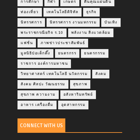
การศึกษา
กีฬา
เกษตร
คืนคุณแผ่นดิน
ท่องเที่ยว
เทคโนโลยีดิจิทัล
ธุรกิจ
นิทรรศการ
นิทรรศการ งานมหกรรม
บันเทิง
พระราชกรณียกิจ ร.10
พลังงาน สิ่งแวดล้อม
แฟชั่น
ภาพข่าวประชาสัมพันธ์
มูลนิธิป่อเต็กตึ๊ง
ยนตรกรร
ยนตรกรรม
ราชการ องค์การมหาชน
วิทยาศาสตร์ เทคโนโลยี นวัตกรรม
สังคม
สังคม ศิลปะ วัฒนธรรม
สุขภาพ
สุขภาพ ความงาม
อสังหาริมทรัพย์
อาหาร เครื่องดื่ม
อุตสาหกรรม
CONNECT WITH US