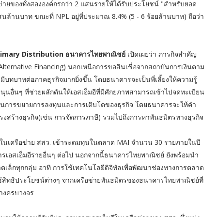
อข่ายของทั้งสององค์กรกว่า 2 แสนรายให้ได้รับประโยชน์ "สำหรับยอด
สนล้านบาท ขณะที่ NPL อยู่ที่ประมาณ 8.4% (5 - 6 ร้อยล้านบาท) ถือว่า
าย Primary Distribution ธนาคารไทยพาณิชย์
เปิดเผยว่า ภารกิจสำคัญ
(Alternative Financing) นอกเหนือการขอสินเชื่อจากสถาบันการเงินตาม
ีบทบาทต่อภาคธุรกิจมากยิ่งขึ้น โดยธนาคารจะเป็นพี่เลี้ยงให้ความรู้
อื่นๆ ที่ช่วยผลักดันให้เอสเอ็มอีที่มีศักยภาพสามารถเข้าไปจดทะเบียน
ับแผนการขยายการลงทุนและการเติบโตของธุรกิจ โดยธนาคารจะให้คำ
งสร้างธุรกิจ(เช่น การจัดการภาษี) รวมไปถึงการหาพันธมิตรทางธุรกิจ
กในเครือข่าย สสว. เข้าระดมทุนในตลาด MAI จำนวน 30 รายภายในปี
ารเอสเอ็มอีรายอื่นๆ ต่อไป นอกจากนี้ธนาคารไทยพาณิชย์ ยังพร้อมนำ
ดเล็กทุกกลุ่ม อาทิ การใช้เทคโนโลยีดิจิทัลเพื่อพัฒนาช่องทางการตลาด
ิทธิประโยชน์ต่างๆ จากเครือข่ายพันธมิตรของธนาคารไทยพาณิชย์ที่
ย่างครบวงจร