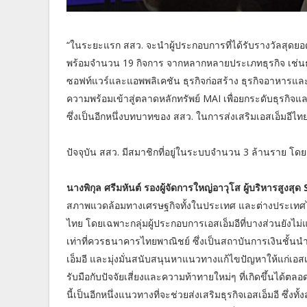
“ในระยะแรก สสว. จะนำผู้ประกอบการที่ได้รับรางวัลสุดยอด SM
พร้อมจำนวน 19 กิจการ จากหลากหลายประเภทธุรกิจ เช่นธุรก
ซอฟท์แวร์และแอพพลิเคชัน ธุรกิจก่อสร้าง ธุรกิจอาหารและเค
ความพร้อมเข้าสู่ตลาดหลักทรัพย์ MAI เพื่อยกระดับธุรกิจ
ซึ่งเป็นอีกหนึ่งบทบาทของ สสว. ในการส่งเสริมเอสเอ็มอี
ปัจจุบัน สสว. มีสมาชิกที่อยู่ในระบบจำนวน 3 ล้านราย โด
นางพิกุล ศรีมหันต์ รองผู้จัดการใหญ่อาวุโส ผู้บริหารส
สภาพแวดล้อมทางเศรษฐกิจทั้งในประเทศ และต่างประเทศได
ไทย โดยเฉพาะกลุ่มผู้ประกอบการเอสเอ็มอีที่บางส่วนยังไม่แข
เท่าที่ควรธนาคารไทยพาณิชย์ ซึ่งเป็นสถาบันการเงินชั้นน
เอ็มอี และมุ่งมั่นสนับสนุนหาแนวทางแก้ไขปัญหาให้แก่เอสเ
รับมือกับปัจจัยเสี่ยงและความท้าทายใหม่ๆ ที่เกิดขึ้นได
นี้เป็นอีกหนึ่งแนวทางที่จะช่วยส่งเสริมธุรกิจเอสเอ็มอี ซ